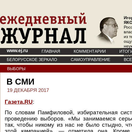
Иго
ЯК
Рос
вла
из т
ощу
неу
www.ej.ru
где 
ГЛАВНАЯ
КОММЕНТАРИИ
ИТОГ
про
БЕЛОРУССКОЕ ЗЕРКАЛО
САМОУПРАВЛЕНИЕ
ВС
инт
ВЫБОРЫ
В СМИ
19 ДЕКАБРЯ 2017
Газета.RU
:
По словам Памфиловой, избирательная сист
проведению выборов. «Мы занимаемся серь
так, чтобы никому из нас не было стыдно, ч
этой кампанией», — отметила она. Кроме