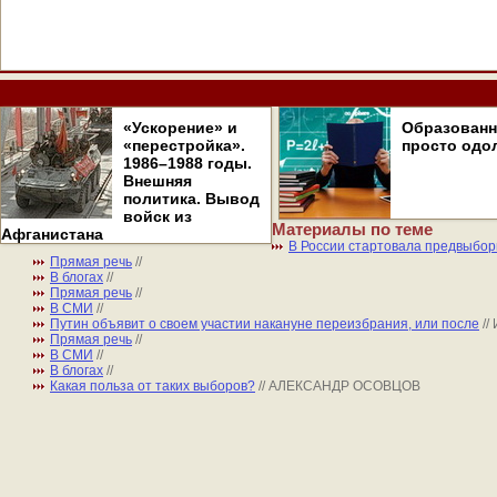
«Ускорение» и
Образован
«перестройка».
просто одо
1986–1988 годы.
Внешняя
политика. Вывод
войск из
Материалы по теме
Афганистана
В России стартовала предвыбор
Прямая речь
//
В блогах
//
Прямая речь
//
В СМИ
//
Путин объявит о своем участии накануне переизбрания, или после
/
Прямая речь
//
В СМИ
//
В блогах
//
Какая польза от таких выборов?
// АЛЕКСАНДР ОСОВЦОВ