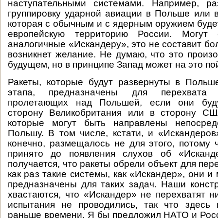
наступательными системами. Например, ра
группировку ударной авиации в Польше или в
которая с обычным и с ядерным оружием буде
европейскую территорию России. Могут 
аналогичные «Искандеру», это не составит бо
возникнет желание. Не думаю, что это произ
будущем, но в принципе Запад может на это по
Ракеты, которые будут развернуты в Польш
этапа, предназначены для перехвата 
пролетающих над Польшей, если они буд
сторону Великобритания или в сторону США
которые могут быть направлены непосред
Польшу. В том числе, кстати, и «Искандеро
конечно, размещалось не для этого, потому
принято до появления слухов об «Исканд
получается, что ракеты обрели объект для пер
как раз такие системы, как «Искандер», они и 
предназначены для таких задач. Наши конст
хвастаются, что «Искандер» не перехватят ни
испытания не проводились, так что здесь 
раньше времени. Я бы предложил НАТО и Рос