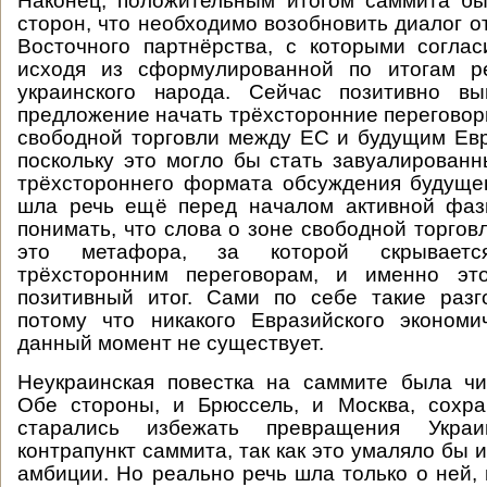
Наконец, положительным итогом саммита б
сторон, что необходимо возобновить диалог о
Восточного партнёрства, с которыми согла
исходя из сформулированной по итогам р
украинского народа. Сейчас позитивно в
предложение начать трёхсторонние переговор
свободной торговли между ЕС и будущим Ев
поскольку это могло бы стать завуалирован
трёхстороннего формата обсуждения будуще
шла речь ещё перед началом активной фаз
понимать, что слова о зоне свободной торгов
это метафора, за которой скрываетс
трёхсторонним переговорам, и именно эт
позитивный итог. Сами по себе такие раз
потому что никакого Евразийского экономи
данный момент не существует.
Неукраинская повестка на саммите была чи
Обе стороны, и Брюссель, и Москва, сохра
старались избежать превращения Укра
контрапункт саммита, так как это умаляло бы 
амбиции. Но реально речь шла только о ней, 