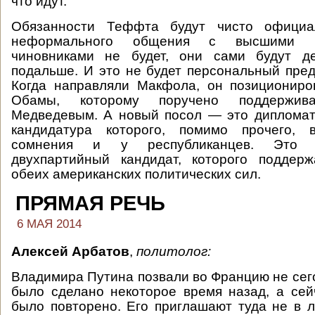
что идут.
Обязанности Теффта будут чисто официал
неформального общения с высшими го
чиновниками не будет, они сами будут д
подальше. И это не будет персональный пре
Когда направляли Макфола, он позициониро
Обамы, которому поручено поддержив
Медведевым. А новый посол — это дипломат
кандидатура которого, помимо прочего, 
сомнения и у республиканцев. Это 
двухпартийный кандидат, которого поддерж
обеих американских политических сил.
ПРЯМАЯ РЕЧЬ
6 МАЯ 2014
Алексей Арбатов
,
политолог:
Владимира Путина позвали во Францию не сег
было сделано некоторое время назад, а сейч
было повторено. Его приглашают туда не в л