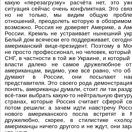
какую «перезагрузку» расчёта нет, это уж
ситуация сейчас очень конфликтная. Это связ
но не только, мы видим общую пробле
отношений, преодолеть которую в обозримо
возможно. Россия не доверяет Америке, а Ам
России. Кремль не устраивает нынешний ук
Белый дом всячески его поддерживает, сегодн
американский вице-президент. Поэтому в Мо
не просто профессионал, но человек, который
СНГ, в частности в той же Украине, и которы
власти далеко не самое дружелюбное от
американцам, видимо, уже всё равно, что об
думают в России, они посылают наи
представителя. Это своего рода демонстрация
понять, американцы думали, стоит ли так раз
всё-таки выбрать какую-то нейтральную фигур
странах, которые Россия считает сферой с
потом решили: а зачем идти навстречу Росс
нового американского посла встретят в 
дружелюбно, скорее, в стилистике «холо
американцы ничего другого и не ждут, они за