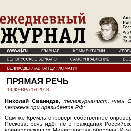
Але
РЫ
Рос
иду
поп
Зач
www.ej.ru
ГЛАВНАЯ
КОММЕНТАРИИ
ИТОГ
БЕЛОРУССКОЕ ЗЕРКАЛО
САМОУПРАВЛЕНИЕ
ВС
ВЕЛИКОДЕРЖАВНАЯ ДИПЛОМАТИЯ
ПРЯМАЯ РЕЧЬ
14 ФЕВРАЛЯ 2018
Николай Сванидзе
,
тележурналист, член 
человека при президенте РФ:
Сам же Кремль опроверг собственное опрове
Пескова, речь идёт не о гражданах Российск
военнослужащих Министерства обороны. И эт