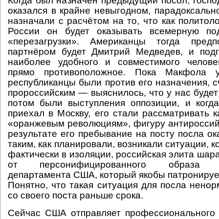
Когда был назначен предыдущий посол, госпо
оказался в крайне невыгодном, парадоксальн
назначали с расчётом на то, что как политол
России он будет оказывать всемерную по
«перезагрузки». Американцы тогда предп
партнёром будет Дмитрий Медведев, и подг
наиболее удобного и совместимого челове
прямо противоположное. Пока Макфола
республиканцы были против его назначения, с
пророссийским — выяснилось, что у нас будет
потом были выступления оппозиции, и когд
приехал в Москву, его стали рассматривать к
«оранжевым революциям», фигуру антироссий
результате его пребывание на посту посла ок
таким, как планировали, возникали ситуации, к
фактически в изоляции, российская элита шара
от персонифицированного образа Го
департамента США, который якобы патронируе
Понятно, что такая ситуация для посла ненор
со своего поста раньше срока.
Сейчас США отправляет профессионального 