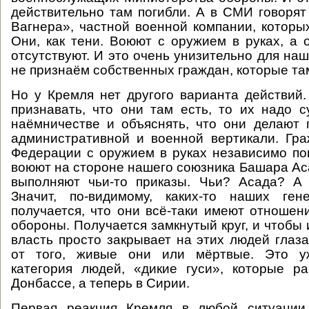
действительно там погибли. А в СМИ говорят
Вагнера», частной военной компании, которых
Они, как тени. Воюют с оружием в руках, а
отсутствуют. И это очень унизительно для на
не признаём собственных граждан, которые та
Но у Кремля нет другого варианта действий.
признавать, что они там есть, то их надо с
наёмничестве и объяснять, что они делают
административной и военной вертикали. Гр
Федерации с оружием в руках независимо п
воюют на стороне нашего союзника Башара Ас
выполняют чьи-то приказы. Чьи? Асада? А 
Значит, по-видимому, каких-то наших ген
получается, что они всё-таки имеют отношен
обороны. Получается замкнутый круг, и чтобы 
власть просто закрывает на этих людей глаза
от того, живые они или мёртвые. Это у
категория людей, «дикие гуси», которые р
Донбассе, а теперь в Сирии.
Первая реакция Кремля в любой ситуации