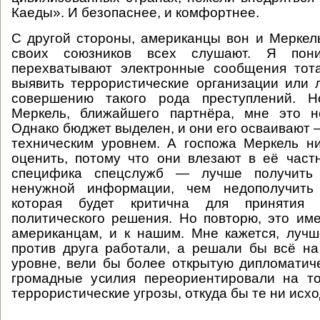
Каеды». И безопаснее, и комфортнее.
С другой стороны, американцы вон и Меркел
своих союзников всех слушают. Я пон
перехватывают электронные сообщения тот
выявить террористические организации или 
совершению такого рода преступлений. Н
Меркель, ближайшего партнёра, мне это н
Однако бюджет выделен, и они его осваивают 
техническим уровнем. А госпожа Меркель н
оценить, потому что они влезают в её част
специфика спецслужб — лучше получить
ненужной информации, чем недополучить
которая будет критична для принятия
политического решения. Но повторю, это им
американцам, и к нашим. Мне кажется, луч
против друга работали, а решали бы всё н
уровне, вели бы более открытую дипломатиче
громадные усилия переориентировали на то
террористические угрозы, откуда бы те ни исхо