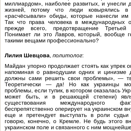
миллиардом», наиболее развитых, и унесли 
жизней, потому что люди ковырялись в
«расчёсывали» обиды, которые нанесли им 
Так что права человека в международных 
прежде всего, предотвращение Третьей
Понимает ли это Лавров, который, вообще г
такими вещами профессионально?
Лилия Шевцова
,
политолог
:
Майдан упорно продолжает стоять как упрек 
напоминая о равнодушии одних и цинизме д
должны сами решить свои проблемы», — тве
Теоретически — да! Но как украинцы мо
проблемы, если тупик, в котором оказалась Укр
может быть, и в решающей степени) явля
существования международного фак
беспрепятственно оперирует на украинском вн
еще и претендует выступать в роли судьи
говорю, конечно, о Кремле. Не будь этого в
украинском поле и связанного с ним мощнейше