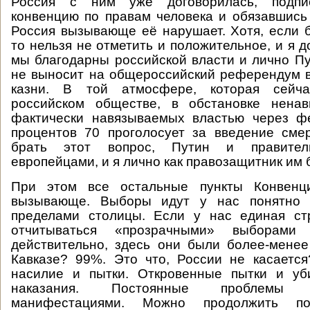
Россия с ним уже договорилась, подпи
конвенцию по правам человека и обязавшись
Россия вызывающе её нарушает. Хотя, если 
то нельзя не отметить и положительное, и я д
мы благодарны российской власти и лично Пут
не выносит на общероссийский референдум 
казни. В той атмосфере, которая сейч
российском обществе, в обстановке ненав
фактически навязываемых властью через 
процентов 70 проголосует за введение сме
брать этот вопрос, Путин и правител
европейцами, и я лично как правозащитник им 
При этом все остальные пункты Конвен
вызывающе. Выборы идут у нас понятно к
пределами столицы. Если у нас единая ст
отчитываться «прозрачными» выборами
действительно, здесь они были более-мене
Кавказе? 99%. Это что, России не касаетс
насилие и пытки. Откровенные пытки и уб
наказания. Постоянные проблемы
манифестациями. Можно продолжить п