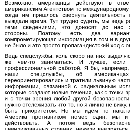
Возможно, американцы действуют в отв
американским Агентством по международному 
когда им пришлось свернуть деятельность 
выждали время. Тут трудно судить, мы ведь р
теми сведениями, что доносят до нас з
стороны. Поэтому есть два вариа
компрометирующая информация в том и в друг
не было и это просто пропагандистский ход с о
Ведь спецслужбы, коль скоро на них выделя
же чем-то заниматься. И лучше, если
профессиональной работой. Я бы, например,
наши спецслужбы, об американца
переориентировались и тратили львиную част
информации, связанной с радикальным исла
которые создают новые течения, как с точки з
и с точки зрения любой другой безопасности
нужно отслеживать что-то, но я лично не вижу,
быть приоритетом. Но мы идём по наката
Америка противником номер один, мы и
действовать. А потом ведь безопас
цивилизованных странах, нежели внедряться 