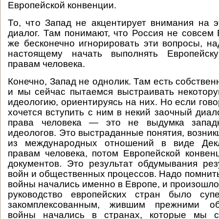
Европейской конвенции.
То, что Запад не акцентирует внимания на
диалог. Там понимают, что Россия не совсем 
же бесконечно игнорировать эти вопросы, над
настоящему начать выполнять Европейск
правам человека.
Конечно, Запад не однолик. Там есть собстве
и мы сейчас пытаемся выстраивать некотор
идеологию, ориентируясь на них. Но если гово
хочется вступить с ним в некий заочный диало
права человека — это не выдумка запад
идеологов. Это выстраданные понятия, возник
из международных отношений в виде Де
правам человека, потом Европейской конвен
документов. Это результат обдумывания ре
войн и общественных процессов. Надо помнить
войны начались именно в Европе, и произошло э
руководство европейских стран было супе
закомплексованным, жившим прежними о
войны начались в странах, которые мы с