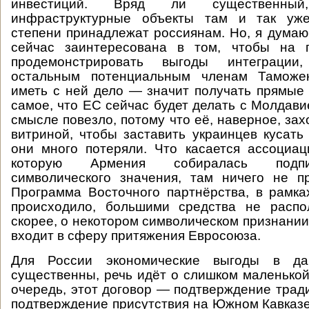
инвестиций. Вряд ли существенны
инфраструктурные объекты там и так уже
степени принадлежат россиянам. Но, я думаю,
сейчас заинтересована в том, чтобы на 
продемонстрировать выгоды интеграции
остальным потенциальным членам Таможен
иметь с ней дело — значит получать прямые
самое, что ЕС сейчас будет делать с Молдави
смысле повезло, потому что её, наверное, зах
витриной, чтобы заставить украинцев кусать 
они много потеряли. Что касается ассоциа
которую Армения собиралась подпи
символического значения, там ничего не п
Программа Восточного партнёрства, в рамка
происходило, большими средства не распол
скорее, о некотором символическом признании
входит в сферу притяжения Евросоюза.
Для России экономические выгоды в д
существенны, речь идёт о слишком маленькой
очередь, этот договор — подтверждение трад
подтверждение присутствия на Южном Кавказе.