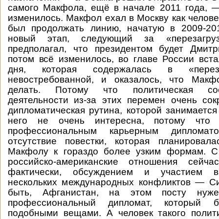
самого Макфола, ещё в начале 2011 года, 
изменилось. Макфол ехал в Москву как челове
был продолжать линию, начатую в 2009-201
новый этап, следующий за «перезагру
предполагал, что президентом будет Дмит
потом всё изменилось, во главе России вста
дня, которая содержалась в «переза
невостребованной, и оказалось, что Макф
делать. Потому что политическая со
деятельности из-за этих перемен очень сок
дипломатическая рутина, которой занимается
него не очень интересна, потому что
профессиональным карьерным диплома
отсутствие повестки, которая планировала
Макфолу к гораздо более узким формам. С 
российско-американские отношения сейчас
фактически, обсуждением и участием в
нескольких международных конфликтов — Си
быть, Афганистан, на этом посту нуж
профессиональный дипломат, который б
подобными вещами. А человек такого полит