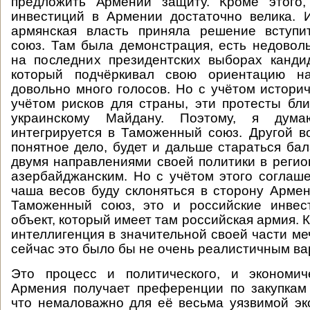
предложить Армении защиту. Кроме этого,
инвестиций в Армении достаточно велика. 
армянская власть приняла решение вступ
союз. Там была демонстрация, есть недоволь
на последних президентских выборах канди
который подчёркивал свою ориентацию на
довольно много голосов. Но с учётом историч
учётом рисков для страны, эти протесты бли
украинскому Майдану. Поэтому, я дум
интегрируется в Таможенный союз. Другой во
понятное дело, будет и дальше стараться ба
двумя направлениями своей политики в реги
азербайджанским. Но с учётом этого соглаше
чаша весов буду склоняться в сторону Армен
Таможенный союз, это и российские инвес
объект, который имеет там российская армия. 
интеллигенция в значительной своей части ме
сейчас это было бы не очень реалистичным ва
Это процесс и политического, и экономиче
Армения получает преференции по закупкам 
что немаловажно для её весьма уязвимой эк