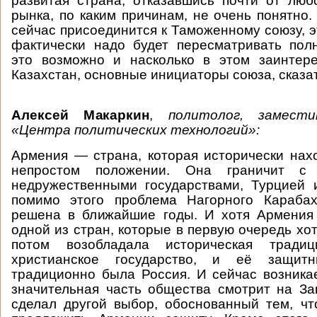
развитая страна, отказавшись почти от лю
рынка, по каким причинам, не очень понятно.
сейчас присоединится к Таможенному союзу, э
фактически надо будет пересматривать пол
это возможно и насколько в этом заинтер
Казахстан, основные инициаторы союза, сказат
Алексей Макаркин
,
политолог, замест
«Центра политических технологий»:
Армения — страна, которая исторически нах
непростом положении. Она граничит с
недружественными государствами, Турцией 
помимо этого проблема Нагорного Караба
решена в ближайшие годы. И хотя Армения
одной из стран, которые в первую очередь хо
потом возобладала историческая трад
христианское государство, и её защит
традиционно была Россия. И сейчас возникае
значительная часть общества смотрит на За
сделал другой выбор, обоснованный тем, ч