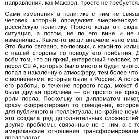
направления, как Макфол, просто не требуется
Сами изменения в политике с ним не связа
человек, который определяет американскую
российскую политику. Просто когда он сюд
ситуация, а потом, не по его вине и не 
изменилась. Какие-то вещи вначале явно меш
Это было связано, во-первых, с какой-то изл
с нашей стороны по поводу его прибытия. 
всём том, что он яркий, интересный человек, э
посол США, которых было много и будет много
попал в накалённую атмосферу, тем более что
с волнениями, которые были в России. А пото
его работы, в течение первого года, может б
была другая проблема — он просто не сраз
роли посла. Поскольку он дипломатом нико
сразу скорректировал то поведение, котор
для публичного интеллектуала, но крайне неум
это создала ряд дополнительных сложносте
другие проблемы, связанные не с ним, а с те
американские отношения трансформировалис
предполагал.