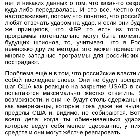
нет и никаких данных о том, что какая-то се
куда-либо передавалась. И это всё, честно г
настораживает, потому что понятно, что росси
любят отвечать ударом на удар, и если они буд
же принципов, что ФБР, то есть из того
программы потенциально могут быть полезн
будущих шпионов, то, учитывая, что в Ро
немножко другие методы, это может привести 
многие западные программы для российских
пострадают.
Проблема ещё и в том, что российские власти 
собой последнее слово. Они не будут восп
шаг США как реакцию на закрытие USAID в се
попытаются максимально жёстко ответить. 
возможности, и они не будут столь сдержаны 
как американцы, которые пока даже не выд
пределы США и, видимо, не собираются. Во
всего дела: когда ты обмениваешься удар
которые ведут себя менее сдержанно, у ни
средств и они могут жёстче реагировать.