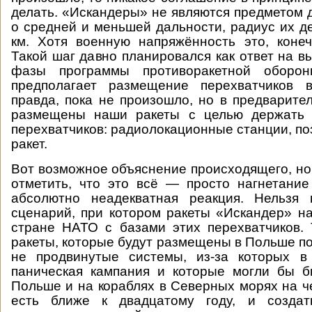
делать. «Искандеры» не являются предметом д
о средней и меньшей дальности, радиус их д
км. Хотя военную напряжённость это, конеч
Такой шаг давно планировался как ответ на в
фазы программы противоракетной оборо
предполагает размещение перехватчиков 
правда, пока не произошло, но в предварите
размещены наши ракеты с целью держать 
перехватчиков: радиолокационные станции, п
ракет.
Вот возможное объяснение происходящего, но
отметить, что это всё — просто нагнетани
абсолютно неадекватная реакция. Нельзя 
сценарий, при котором ракеты «Искандер» н
стране НАТО с базами этих перехватчиков.
ракеты, которые будут размещены в Польше по
не продвинутые системы, из-за которых 
паническая кампания и которые могли бы б
Польше и на кораблях в Северных морях на че
есть ближе к двадцатому году, и создат