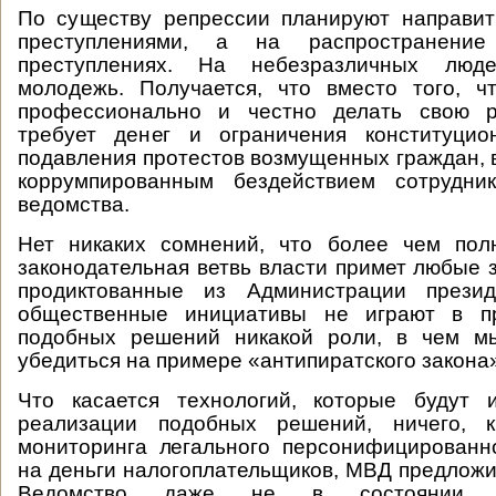
По существу репрессии планируют направит
преступлениями, а на распространени
преступлениях. На небезразличных люд
молодежь. Получается, что вместо того, ч
профессионально и честно делать свою р
требует денег и ограничения конституци
подавления протестов возмущенных граждан,
коррумпированным бездействием сотрудни
ведомства.
Нет никаких сомнений, что более чем пол
законодательная ветвь власти примет любые 
продиктованные из Администрации презид
общественные инициативы не играют в пр
подобных решений никакой роли, в чем м
убедиться на примере «антипиратского закона
Что касается технологий, которые будут 
реализации подобных решений, ничего, к
мониторинга легального персонифицированн
на деньги налогоплательщиков, МВД предложит
Ведомство даже не в состоянии кв