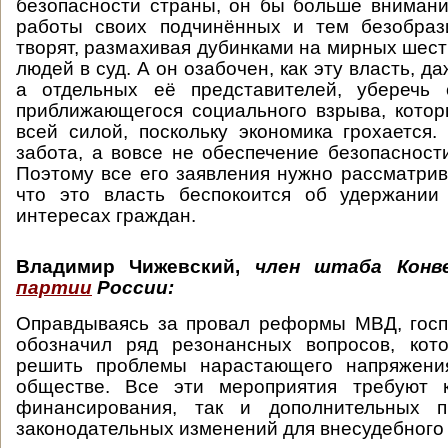
безопасности страны, он бы больше внимани
работы своих подчинённых и тем безобраз
творят, размахивая дубинками на мирных шест
людей в суд. А он озабочен, как эту власть, да
а отдельных её представителей, уберечь 
приближающегося социального взрыва, кото
всей силой, поскольку экономика грохается.
забота, а вовсе не обеспечение безопасност
Поэтому все его заявления нужно рассматрив
что это власть беспокоится об удержании
интересах граждан.
Владимир Чижевский
,
член штаба Кон
партии
России:
Оправдываясь за провал реформы МВД, госп
обозначил ряд резонансных вопросов, кот
решить проблемы нарастающего напряжени
обществе. Все эти мероприятия требуют к
финансирования, так и дополнительных п
законодательных изменений для внесудебного