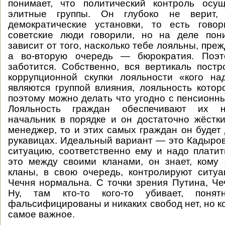
понимает, что политический контроль осущ
элитные группы. Он глубоко не верит, 
демократические установки, то есть гово
советские люди говорили, но на деле пони
зависит от того, насколько тебе лояльны, преж
а во-вторую очередь — бюрократия. Поэ
заботится. Собственно, вся вертикаль пост
коррупционной скупки лояльности «кого на
являются группой влияния, лояльность которо
поэтому можно делать что угодно с пенсионн
Лояльность граждан обеспечивают их н
начальник в порядке и он достаточно жёст
менеджер, то и этих самых граждан он будет
рукавицах. Идеальный вариант — это Кадыров
ситуацию, соответственно ему и надо платит
это между своими кланами, он знает, кому 
кланы, в свою очередь, контролируют ситу
Чечня нормальна. С точки зрения Путина, Ч
Ну, там кто-то кого-то убивает, поня
фальсифицированы и никаких свобод нет, но ко
самое важное.