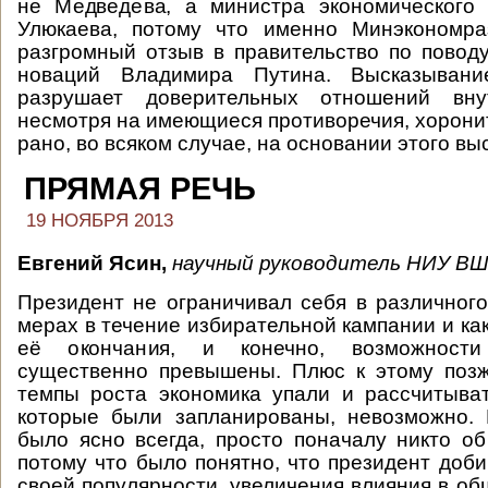
не Медведева, а министра экономического 
Улюкаева, потому что именно Минэкономра
разгромный отзыв в правительство по повод
новаций Владимира Путина. Высказыван
разрушает доверительных отношений вну
несмотря на имеющиеся противоречия, хорони
рано, во всяком случае, на основании этого вы
ПРЯМАЯ РЕЧЬ
19 НОЯБРЯ 2013
Евгений Ясин,
научный руководитель НИУ ВШ
Президент не ограничивал себя в различног
мерах в течение избирательной кампании и ка
её окончания, и конечно, возможност
существенно превышены. Плюс к этому позж
темпы роста экономика упали и рассчитыва
которые были запланированы, невозможно. 
было ясно всегда, просто поначалу никто об
потому что было понятно, что президент доб
своей популярности, увеличения влияния в об