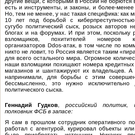
другие вещи, с которыми в России не борются 
есть и инструменты, и законы, и более-менее
Но, тем не менее, у нас такая специфика: как
10 лет под борьбой с киберпреступностью
сугубо политический сыск, розыск авторов н
блогах и на форумах. И при этом, поскольку 
взломщиков, похитителей номеров к
организаторов Ddos-атак, в том числе по ком
никто не ловит, то Россия является таким «пи
для всего остального мира. Огромное количес
наши взломщики похищают номера кредитных
магазинов и шантажируют их владельцев. А 
напринимали, для борьбы с этим соверше
бессмысленно, это нужно исключительно 
политического сыска.
Геннадий Гудков
,
российский политик, 
полковник ФСБ в запасе:
Я сам в прошлом сотрудник оперативного п
работал с агентурой, курировал объекты или
было приобретать источники. Никаких 