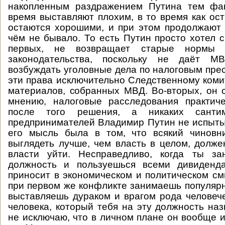
накопленным раздражением Путина тем фак
время выставляют плохим, в то время как ос
остаются хорошими, и при этом продолжают 
чём не бывало. То есть Путин просто хотел ск
первых, не возвращает старые нормы с
законодательства, поскольку не даёт М
возбуждать уголовные дела по налоговым прес
эти права исключительно Следственному коми
материалов, собранных МВД. Во-вторых, он ск
мнению, налоговые расследования практиче
после того решения, а никаких санти
предпринимателей Владимир Путин не испыты
его мысль была в том, что всякий чиновни
выглядеть лучше, чем власть в целом, долже
власти уйти. Несправедливо, когда ты з
должность и пользуешься всеми дивиденд
приносит в экономическом и политическом см
при первом же конфликте занимаешь популярн
выставляешь дураком и врагом рода человече
человека, который тебя на эту должность наз
не исключаю, что в личном плане он вообще и