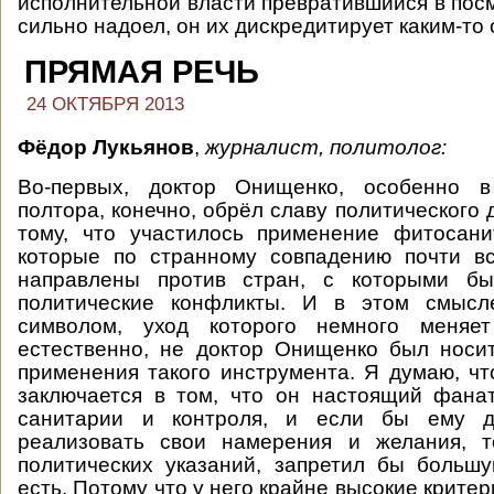
исполнительной власти превратившийся в п
сильно надоел, он их дискредитирует каким-то
ПРЯМАЯ РЕЧЬ
24 ОКТЯБРЯ 2013
Фёдор Лукьянов
,
журналист, политолог:
Во-первых, доктор Онищенко, особенно в
полтора, конечно, обрёл славу политического 
тому, что участилось применение фитосани
которые по странному совпадению почти вс
направлены против стран, с которыми б
политические конфликты. И в этом смысл
символом, уход которого немного меняет
естественно, не доктор Онищенко был носи
применения такого инструмента. Я думаю, чт
заключается в том, что он настоящий фана
санитарии и контроля, и если бы ему д
реализовать свои намерения и желания, т
политических указаний, запретил бы большу
есть. Потому что у него крайне высокие критери