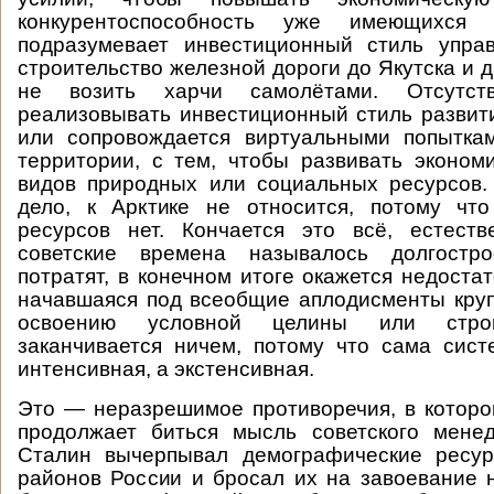
конкурентоспособность уже имеющихся 
подразумевает инвестиционный стиль управ
строительство железной дороги до Якутска и 
не возить харчи самолётами. Отсутст
реализовывать инвестиционный стиль развит
или сопровождается виртуальными попытка
территории, с тем, чтобы развивать эконом
видов природных или социальных ресурсов.
дело, к Арктике не относится, потому чт
ресурсов нет. Кончается это всё, естеств
советские времена называлось долгостро
потратят, в конечном итоге окажется недоста
начавшаяся под всеобщие аплодисменты кру
освоению условной целины или стро
заканчивается ничем, потому что сама сис
интенсивная, а экстенсивная.
Это — неразрешимое противоречия, в которо
продолжает биться мысль советского мене
Сталин вычерпывал демографические ресу
районов России и бросал их на завоевание 