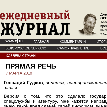
Дми
ОР
Тел
пре
выи
у х
www.ej.ru
ГЛАВНАЯ
КОММЕНТАРИИ
ИТОГ
БЕЛОРУССКОЕ ЗЕРКАЛО
САМОУПРАВЛЕНИЕ
ВС
ХОЗЯЕВА СТРАНЫ
ПРЯМАЯ РЕЧЬ
7 МАРТА 2018
Геннадий Гудков
,
политик, предприниматель
запасе:
Версия о том, что это сделало государ
спецслужбы и агентуру, мне кажется непра
знаю, какой вред сдачей своей информации на