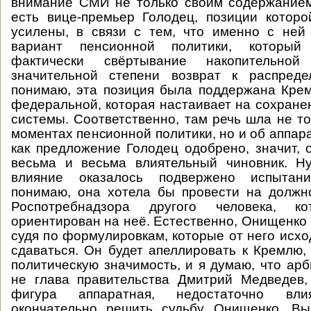
внимание СМИ не только своим содержанием
есть вице-премьер Голодец, позиции которо
усилены, в связи с тем, что именно с ней
вариант пенсионной политики, который 
фактически свёртывание накопительн
значительной степени возврат к распреде
понимаю, эта позиция была поддержана Кре
федеральной, которая настаивает на сохране
системы. Соответственно, там речь шла не то
моментах пенсионной политики, но и об аппар
как предложение Голодец одобрено, значит, 
весьма и весьма влиятельный чиновник. Н
влияние оказалось подвержено испытан
понимаю, она хотела бы провести на должн
Роспотребнадзора другого человека, 
ориентирован на неё. Естественно, Онищенко 
судя по формулировкам, которые от него исхо
сдаваться. Он будет апеллировать к Кремлю,
политическую значимость, и я думаю, что арб
не глава правительства Дмитрий Медведев,
фигура аппаратная, недостаточно вли
окончательно решить судьбу Онищенко. Вы