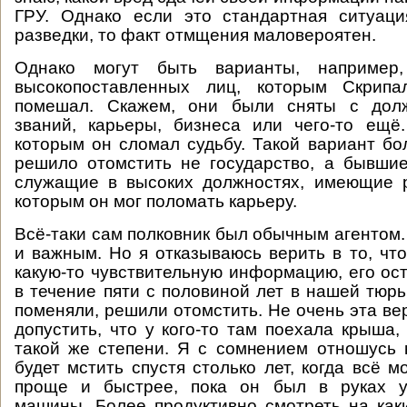
ГРУ. Однако если это стандартная ситуаци
разведки, то факт отмщения маловероятен.
Однако могут быть варианты, например, 
высокопоставленных лиц, которым Скрипа
помешал. Скажем, они были сняты с долж
званий, карьеры, бизнеса или чего-то ещё
которым он сломал судьбу. Такой вариант бо
решило отомстить не государство, а бывши
служащие в высоких должностях, имеющие р
которым он мог поломать карьеру.
Всё-таки сам полковник был обычным агентом.
и важным. Но я отказываюсь верить в то, что
какую-то чувствительную информацию, его ос
в течение пяти с половиной лет в нашей тюрь
поменяли, решили отомстить. Не очень эта ве
допустить, что у кого-то там поехала крыша,
такой же степени. Я с сомнением отношусь к
будет мстить спустя столько лет, когда всё 
проще и быстрее, пока он был в руках у
машины. Более продуктивно смотреть на как