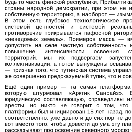
будь то часть финской республики, Прибалтика
страны народной демократии, при этом не 
собственную территорию, а наоборот — изыма
В этом есть глубокое технологическое пр
системой ценностей и системой реаль
противоречие прикрывается пафосной ритор
«неведомых земель». Примеров масса — вм
допустить на селе частную собственность и
повышение интенсивности освоения с
территорий, мы их подвергаем запуст
коллективизации, а потом вынуждены осваиват
— признак того, что путинская система управ
же совершенно предсказуемый тупик, что и сов
Ещё один пример — та самая платформа 
которую штурмовал «Арктик Санрайз». 
юридическую составляющую, справедливы и
аресты, но никто не говорит о том, что
платформы был инициирован 15 лет назад, по
соответственно, уже давно и до сих пор не д
вот вместо того, чтобы довести до ума эту пл
рассказывают про освоение северного морского