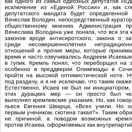
как одного из самых одиозных депутатов «Ед
исключение из «Единой России» и, как сл
депутатского мандата будет определенной 
Вячеслав Володин, непосредственный куратор
общественному мнению. Администрация пр
Вячеслава Володина уже поняла, что вся эта 
законов вроде антисиротского, закона о з
среди несовершеннолетних нетрадицион
отношений и прочие меры, которые принима
время и часто озвучивались Андреем Исаевым
в тупик. Кремль понял, что переборщил на 
особенно в преддверии Олимпиады в Сочи
пройти на высокой оптимистической ноте. 
под раздачу, и я не исключаю, что таким окаж
Естественно, Исаев не был ни инициатором,
этих дурацких мер — он просто был чел
выполнял кремлевские указания. Но, как гово
пьесе Евгения Шварца, «Всех учили. Но з
первым учеником, скотина такая?». Таким обр
не причиной, а поводом возможных кремл
против Исаева, оформляемых как внутрипарти