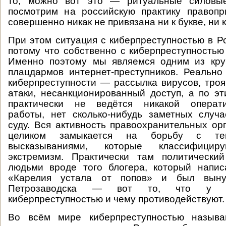
то, можно вот это — ритуальные силовы
посмотрим на российскую практику правопр
совершенно никак не привязана ни к букве, ни к
При этом ситуация с киберпреступностью в Р
потому что собственно с киберпреступностью 
Именно поэтому мы являемся одним из кр
плацдармов интернет-преступников. Реальн
киберпреступности — рассылка вирусов, троя
атаки, несанкционированный доступ, а по э
практически не ведётся никакой операти
работы, нет сколько-нибудь заметных случ
суду. Вся активность правоохранительных ор
целиком замыкается на борьбу с т
высказываниями, которые классифици
экстремизм. Практически там политически
людьми вроде того блогера, который напис
«Карелия устала от попов» и был вын
Петрозаводска — вот то, что у н
киберпреступностью и чему противодействуют.
Во всём мире киберпреступностью называ