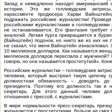
Запад и немедленно находит американский 
истории. Это же голливудские актрис
харассменте продюсера Харви Вайнштейн
подражать российские журналистки! Провед
российскими журналистками и голливудскими 
не останавливается. Его фантазия требует
аналогий. Легкая пурга превращается в буран
(Вайнштейн) подонок, но никто же из них не 
не сказал, что меня Вайнштейн изнасиловал. 
10 миллионов долларов. Как называется женщи
миллионов долларов переспала с мужчиной? 
говорю, но она называется проституткой». Кон
Российские журналистки – голливудские актрис
человека, который выстроил такую цепочку с
должностная обязанность – доводить до
президента. Поэтому его должность так и н
секретарь. Для этого данный человек до
отношения с прессой, с журналистами.
В мире нормальности пресс-секретарь прези
журналисток с проститутками, больше не смог