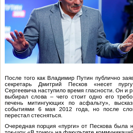
После того как Владимир Путин публично заяв
секретарь Дмитрий Песков «несет пург
Сергеевича наступило время гласности. Он и 
выбирал слова – чего стоит одно его треб
печень митингующих по асфальту», выска
событиями 6 мая 2012 года, но после сл
перестал стесняться.
Очередная порция «пурги» от Пескова была 
ток-шоу «В точку» на факультете коммуникаци