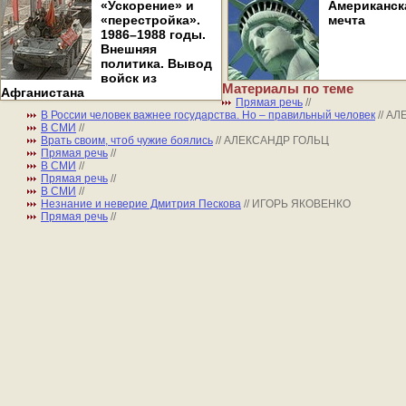
«Ускорение» и
Американск
«перестройка».
мечта
1986–1988 годы.
Внешняя
политика. Вывод
войск из
Материалы по теме
Афганистана
Прямая речь
//
В России человек важнее государства. Но – правильный человек
// А
В СМИ
//
Врать своим, чтоб чужие боялись
// АЛЕКСАНДР ГОЛЬЦ
Прямая речь
//
В СМИ
//
Прямая речь
//
В СМИ
//
Незнание и неверие Дмитрия Пескова
// ИГОРЬ ЯКОВЕНКО
Прямая речь
//