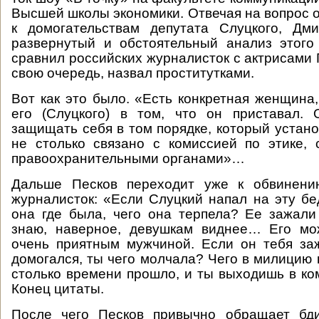
Высшей школы экономики. Отвечая на вопрос 
к домогательствам депутата Слуцкого, Дм
развернутый и обстоятельный анализ этого
сравнил российских журналисток с актрисами Г
свою очередь, назвал проститутками.
Вот как это было. «Есть конкретная женщина,
его (Слуцкого) в том, что он приставал.
защищать себя в том порядке, который устано
не столько связано с комиссией по этике, 
правоохранительными органами»…
Дальше Песков переходит уже к обвинени
журналисток: «Если Слуцкий напал на эту бе
она где была, чего она терпела? Ее зажали
знаю, наверное, девушкам виднее… Его мо
очень приятным мужчиной. Если он тебя за
домогался, ты чего молчала? Чего в милицию
столько времени прошло, и ты выходишь в ко
Конец цитаты.
После чего Песков привычно обращает бд