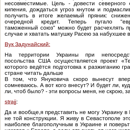
несовместимые. Цель - довести северного 
кипения, дождаться угроз кнутом и подмасли
получить в итоге желаемый пряник: сниже
очередной кредит. Теперь пугало "ев
таможенный союз" можно будет расчехлять 
случае и хватать матушку Расею за набухшее 
Вук Задунайский:
На территории Украины при непосредс
посольства США осуществляется проект «Те
которого ведётся подготовка к разжиганию гр
стране читать дальше
В том, что Януковича скоро вынесут впе
сомневаюсь. А вот кого внесут? И будет ли, ку
ли, чтоб было? - эти вопросы меня, не скрою, з
strajj
:
Да и вообще,я представить не могу Украину в
не той конструкции. Я живу в Севастополе эт
наиболее благополучным в Украине и поверьт