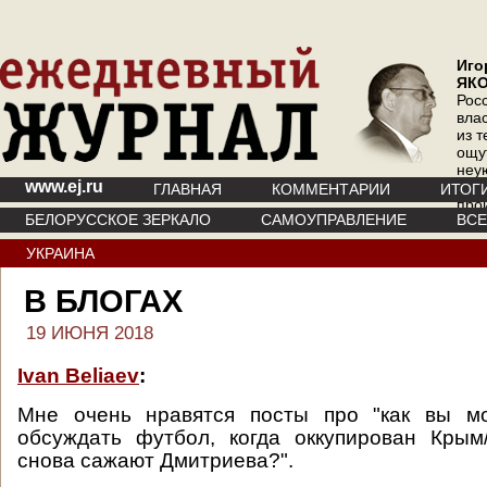
Иго
ЯК
Рос
вла
из т
ощу
неу
www.ej.ru
где 
ГЛАВНАЯ
КОММЕНТАРИИ
ИТОГ
про
БЕЛОРУССКОЕ ЗЕРКАЛО
САМОУПРАВЛЕНИЕ
ВС
инт
УКРАИНА
В БЛОГАХ
19 ИЮНЯ 2018
Ivan Beliaev
:
Мне очень нравятся посты про "как вы м
обсуждать футбол, когда оккупирован Крым
снова сажают Дмитриева?".