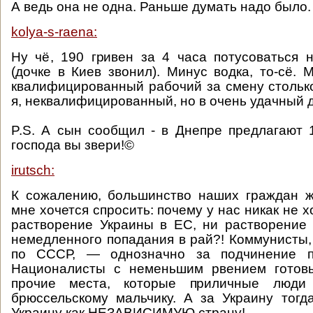
А ведь она не одна. Раньше думать надо было
kolya-s-raena:
Ну чё, 190 гривен за 4 часа потусоваться 
(дочке в Киев звонил). Минус водка, то-сё. 
квалифицированный рабочий за смену столько
я, неквалифицированный, но в очень удачный 
P.S. А сын сообщил - в Днепре предлагают 1
господа вы звери!©
irutsch:
К сожалению, большинство наших граждан ж
мне хочется спросить: почему у нас никак не хо
растворение Украины в ЕС, ни растворение
немедленного попадания в рай?! Коммунисты
по СССР, — однозначно за подчинение пу
Националисты с неменьшим рвением готовы
прочие места, которые приличные люди
брюссельскому мальчику. А за Украину тогд
Украину как НЕЗАВИСИМУЮ страну!