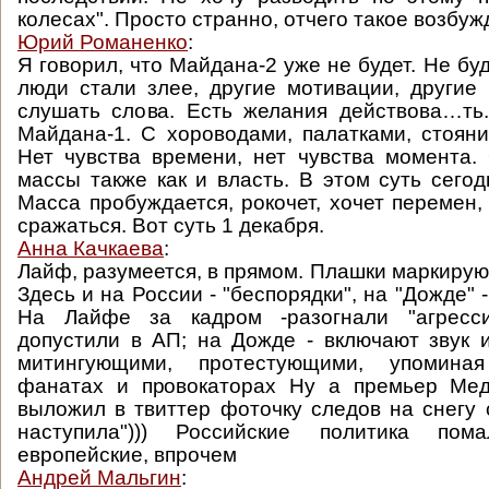
колесах". Просто странно, отчего такое возбуж
Юрий Романенко
:
Я говорил, что Майдана-2 уже не будет. Не буд
люди стали злее, другие мотивации, другие
слушать слова. Есть желания действова…ть
Майдана-1. С хороводами, палатками, стоян
Нет чувства времени, нет чувства момента.
массы также как и власть. В этом суть сего
Масса пробуждается, рокочет, хочет перемен,
сражаться. Вот суть 1 декабря.
Анна Качкаева
:
Лайф, разумеется, в прямом. Плашки маркирую
Здесь и на России - "беспорядки", на "Дожде" 
На Лайфе за кадром -разогнали "агресси
допустили в АП; на Дожде - включают звук
митингующими, протестующими, упомин
фанатах и провокаторах Ну а премьер Мед
выложил в твиттер фоточку следов на снегу 
наступила"))) Российские политика пом
европейские, впрочем
Андрей Мальгин
: