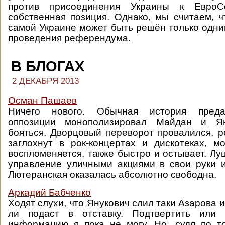
против присоединения Украины к Евро
собственная позиция.
Однако, мы считаем, ч
самой Украине может быть решён только одни
проведения референдума.
В БЛОГАХ
2 ДЕКАБРЯ 2013
Осман Пашаев
Ничего нового. Обычная история предат
оппозиции монополизировал Майдан и Ян
бояться. Дворцовый переворот провалился, 
заглохнут в рок-концертах и дискотеках, м
воспломеняется, также быстро и остывает. Лу
управление уличными акциями в свои руки и
Лютеранская оказалась абсолютно свободна.
Аркадий Бабченко
Ходят слухи, что Янукович слил таки Азарова и 
ли подаст в отставку. Подтвертить или 
информацию я пока не могу. Но, судя по т