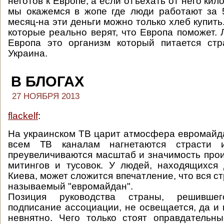
неготов к Европе, а если отъехать от него кил
мы окажемся в жопе где люди работают за 
месяц-на эти деньги можно только хлеб купит
которые реально верят, что Европа поможет.
Европа это организм который питается стр
Украина.
В БЛОГАХ
27 НОЯБРЯ 2013
flackelf
:
На украинском ТВ царит атмосфера евромайда
всем ТВ каналам нагнетаются страсти
преувеличиваются масштаб и значимость про
митингов и тусовок. У людей, находящихся
Киева, может сложится впечатление, что вся с
называемый "евромайдан".
Позиция руководства страны, решившег
подписание ассоциации, не освещается, да и 
невнятно. Чего только стоят оправдательн