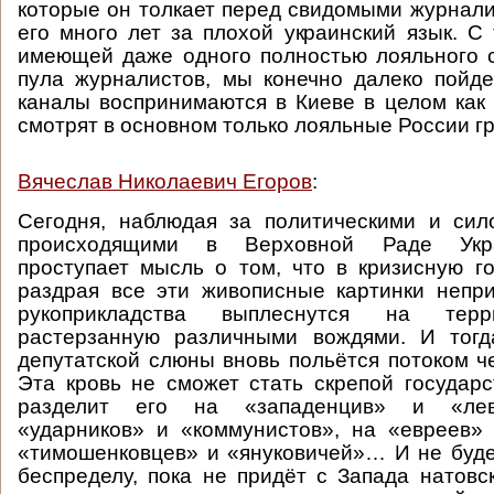
которые он толкает перед свидомыми журнал
его много лет за плохой украинский язык. С 
имеющей даже одного полностью лояльного 
пула журналистов, мы конечно далеко пойд
каналы воспринимаются в Киеве в целом как
смотрят в основном только лояльные России г
Вячеслав Николаевич Егоров
:
Сегодня, наблюдая за политическими и сил
происходящими в Верховной Раде Укра
проступает мысль о том, что в кризисную г
раздрая все эти живописные картинки непр
рукоприкладства выплеснутся на терр
растерзанную различными вождями. И тог
депутатской слюны вновь польётся потоком че
Эта кровь не сможет стать скрепой государс
разделит его на «западенцив» и «лев
«ударников» и «коммунистов», на «евреев»
«тимошенковцев» и «януковичей»… И не буде
беспределу, пока не придёт с Запада натовс