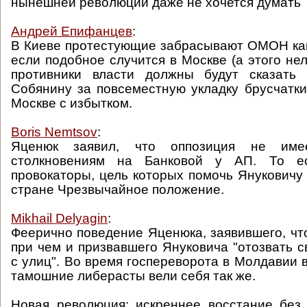
нынешней революции даже не хочется думать
Андрей Епифанцев
:
В Киеве протестующие забрасывают ОМОН ка
если подобное случится в Москве (а этого нел
противники власти должны будут сказать
Собянину за повсеместную укладку брусчатки
Москве с избытком.
Boris Nemtsov
:
Яценюк заявил, что оппозиция не име
столкновениям на Банковой у АП. То е
провокаторы, цель которых помочь Януковичу 
стране Чрезвычайное положение.
Mikhail Delyagin
:
Феерично поведение Яценюка, заявившего, что
при чем и призвавшего Януковича "отозвать с
с улиц". Во время госпереворота в Молдавии 
тамошние либерасты вели себя так же.
Новая революция: искреннее восстание без