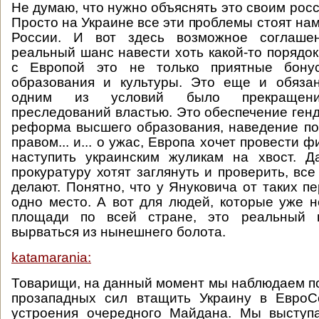
Не думаю, что нужно объяснять это своим рос
Просто на Украине все эти проблемы стоят нам
России. И вот здесь возможное соглаше
реальный шанс навести хоть какой-то порядок
с Европой это не только приятные бонус
образования и культуры. Это еще и обязан
одним из условий было прекращение
преследований властью. Это обеспечение генд
реформа высшего образования, наведение по
правом... и... о ужас, Европа хочет провести 
наступить украинским жуликам на хвост. Д
прокуратуру хотят заглянуть и проверить, вс
делают. Понятно, что у Януковича от таких п
одно место. А вот для людей, которые уже 
площади по всей стране, это реальный ш
вырваться из нынешнего болота.
katamarania:
Товарищи, на данный момент мы наблюдаем п
прозападных сил втащить Украину в ЕвроС
устроения очередного Майдана. Мы выступа