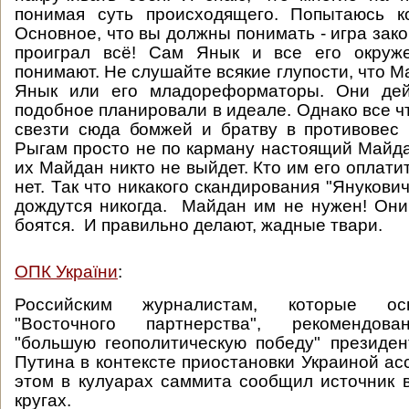
понимая суть происходящего. Попытаюсь ко
Основное, что вы должны понимать - игра зак
проиграл всё! Сам Янык и все его окруж
понимают. Не слушайте всякие глупости, что 
Янык или его младореформаторы. Они дей
подобное планировали в идеале. Однако все чт
свезти сюда бомжей и братву в противовес
Рыгам просто не по карману настоящий Майда
их Майдан никто не выйдет. Кто им его оплат
нет. Так что никакого скандирования "Янукович
дождутся никогда. Майдан им не нужен! Они
боятся. И правильно делают, жадные твари.
ОПК України
:
Российским журналистам, которые о
"Восточного партнерства", рекомендова
"большую геополитическую победу" президе
Путина в контексте приостановки Украиной ас
этом в кулуарах саммита сообщил источник 
кругах.