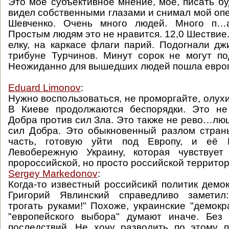
Это мое субъективное мнение, мое, писать бу
видел собственными глазами и снимал мой опе
Шевченко. Очень много людей. Много п…а
Простым людям это не нравится. 12,0 Шествие
елку, на каркасе флаги парий. Подогнали дж
трибуне Турчинов. Минут сорок не могут по
Неожиданно для вышедших людей пошла европ
Eduard Limonov
:
Нужно воспользоваться, не проморгайте, олухи
В Киеве продолжаются беспорядки. Это не
Добра против сил Зла. Это также не рево…люц
сил Добра. Это обыкновенный разлом стран
часть, готовую уйти под Европу, и её В
Левобережную Украину, которая чувствуе
пророссийской, но просто российской территор
Sergey Markedonov
:
Когда-то известный российсикй политик демок
Григорий Явлинский справедливо заметил
трогать руками!" Похоже, украинские "демокр
"европейского выбора" думают иначе. Без 
последствий. Не хочу разводить по этому 