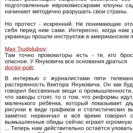
подготовленные еврокомиссарами клоуны са
начинают методично разрушать свои страны.
Но протест - искренний. Не понимающие эт
себя перед ним сами. Интересно, когда нам р
украинцы прошли инструктаж в американском 
Max Trudolubov
:
Там точно провокаторы есть - те, кто бро
опасное. У Януковича все основания драться
doctor-polit:
В интервью с журналистами пяти телекан
растерянность Виктора Януковича. Он как буд
говорил бессвязные вещи о промышленности, 
что заводы стоят, то о том, что реформы иду
маленького ребёнка, который показывает д
рисунки в виде графиков и статистических в
заметно нервничал и всё время говорил 
вымышленные обиды сейчас играют огромную 
... Теперь нам действительно остаётся уповать