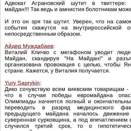
Адвокат Аграновский шутит в твиттере: 
майдан!!! Так ведь и амнистия болотникам може
И это он зря так шутит. Уверен, что на само
события скажутся на внутрироссийской о
непосредственным образом.
Айдер Муждабаев
:
Виталий Кличко с мегафоном уводит люде
Майдан, скандируя "На Майдан!" и разъ
организована провокация с целью, чтобы Я
стране. Кажется, у Виталия получается.
Yury Saprykin
:
Дико сочувствую всем киевским товарищам - 
что в случае победы евромайдана опас
Олимпиады начнется полный и окончательны
переводить в разряд медицинского фа
предыдущего майдана началось движени
суверенная сурковщина, а под впечатлением 
случился третий срок, то о гипотетичес