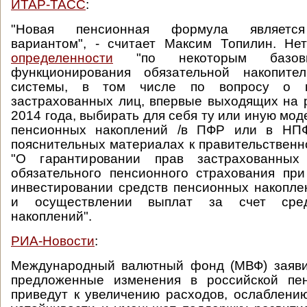
ИТАР-ТАСС
:
"Новая пенсионная формула является
вариантом", - считает Максим Топилин. Н
определенности
"по некоторым базовы
функционирования обязательной накопите
системы, в том числе по вопросу о в
застрахованных лиц, впервые выходящих на 
2014 года, выбирать для себя ту или иную мо
пенсионных накоплений /в ПФР или в НПФ/
пояснительных материалах к правительственн
"О гарантировании прав застрахованны
обязательного пенсионного страхования пр
инвестировании средств пенсионных накопле
и осуществлении выплат за счет сред
накоплений".
РИА-Новости
:
Международный валютный фонд (МВФ) заявил
предложенные изменения в российской пе
приведут к увеличению расходов, ослаблени