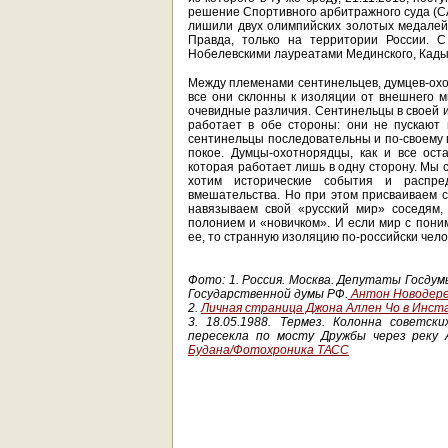
решение Спортивного арбитражного суда (CA
лишили двух олимпийских золотых медалей.
Правда, только на территории России. 
Нобелевскими лауреатами Мединского, Кадыр
Между племенами сентинельцев, думцев-охот
все они склонны к изоляции от внешнего ми
очевидные различия. Сентинельцы в своей и
работает в обе стороны: они не пускают 
сентинельцы последовательны и по-своему п
покое. Думцы-охотнорядцы, как и все ост
которая работает лишь в одну сторону. Мы 
хотим исторические события и распре
вмешательства. Но при этом присваиваем с
навязываем свой «русский мир» соседям,
полонием и «новичком». И если мир с пони
ее, то странную изоляцию по-российски чело
Фото: 1. Россия. Москва. Депутаты Госдум
Государственной думы РФ.
Антон Новодер
2.
Личная страница Джона Аллен Чо в Инст
3. 18.05.1988. Термез. Колонна советск
пересекла по мосту Дружбы через реку 
Будана/Фотохроника ТАСС