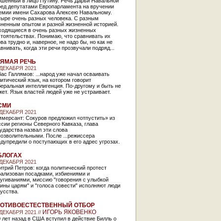
ошенный в лицо Путину. Речь Дарьи Навальной
ред депутатами Европарламента на вручении
емии имени Сахарова Алексею Навальному.
тыре очень разных человека. С разным
зненным опытом и разной жизненной историей.
ходящиеся в очень разных жизненных
тоятельствах. Понимаю, что сравнивать их
ва трудно и, наверное, не надо бы, но как не
внивать, когда эти речи прозвучали подряд...
ЯМАЯ РЕЧЬ
 ДЕКАБРЯ 2021
ас Галлямов: ...народ уже начал осваивать
итический язык, на котором говорит
еральная интеллигенция. По-другому и быть не
ет. Язык властей людей уже не устраивает.
СМИ
 ДЕКАБРЯ 2021
ммерсант: Сокуров предложил «отпустить» из
сии регионы Северного Кавказа, глава
ударства назвал эти слова
озволительными. После ...режиссера
дупредили о поступающих в его адрес угрозах.
БЛОГАХ
 ДЕКАБРЯ 2021
трий Петров: когда политический протест
рализован посадками, избиениями и
угиваниями, миссию "говорения с улыбкой
ины царям" и "голоса совести" исполняют люди
усства.
ОТИВОЕСТЕСТВЕННЫЙ ОТБОР
ИГОРЬ ЯКОВЕНКО
 ДЕКАБРЯ 2021 //
 лет назад в США вступил в действие Билль о