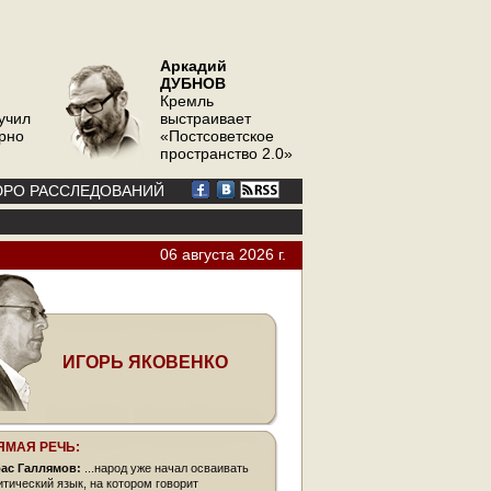
Аркадий
ДУБНОВ
Кремль
учил
выстраивает
орно
«Постсоветское
пространство 2.0»
РО РАССЛЕДОВАНИЙ
06 августа 2026 г.
ИГОРЬ ЯКОВЕНКО
ЯМАЯ РЕЧЬ:
ас Галлямов:
...народ уже начал осваивать
итический язык, на котором говорит