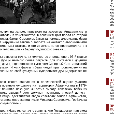
бр
пе
Пр
Че
жи
На
обс
сло
сра
мотря на запрет, приезжал на закрытые Андаманские и
ПР
жителей в христианство. К сентинельцам попал со второй
17
Абб
ких рыбаков. Семеро рыбаков за помощь американцу были
пол
за нарушение закона о запрете на контакт с аборигенными
либ
тинельцы атаковали его из луков, но он продолжал идти к
мож
го тело нашли на берегу Индийского океана…
В 
ы известна точно: их количество определено в 95-й статье
17
. Думцы намного более открыты для контактов с другими
Ко
д, дом 1, охраняется не хуже, чем Северный Сентинельский
Рос
гос
луками. И хотя факты гибели людей при проникновении на
неп
ваны, за свой культурный суверенитет думцы держатся не
пре
В 
роект своего заявления о политической оценке участия
17
 в военном конфликте на территории Афганистана в 1979-
Дми
т принято накануне 30-летия вывода советских войск из
па
представивший этот документ коммунистический депутат
зап
ист
в канун десятилетия ввода советских войск в Афганистан,
иск
становление за подписью Михаила Сергеевича Горбачева
формулировкой».
ПР
15
мцев: «Надо однозначно заявить, что Государственная дума
230