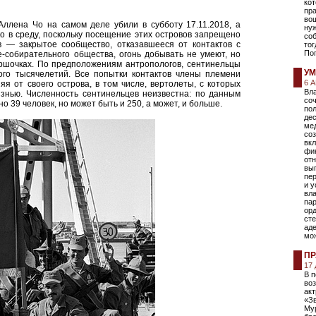
кот
пр
вош
Аллена Чо на самом деле убили в субботу 17.11.2018, а
ну
о в среду, поскольку посещение этих островов запрещено
со
в — закрытое сообщество, отказавшееся от контактов с
тог
Поп
-собирательного общества, огонь добывать не умеют, но
оршочках. По предположениям антропологов, сентинельцы
УМ
ого тысячелетий. Все попытки контактов члены племени
6 
няя от своего острова, в том числе, вертолеты, с которых
Вл
знью. Численность сентинельцев неизвестна: по данным
соч
о 39 человек, но может быть и 250, а может, и больше.
пол
де
мед
со
вкл
фи
от
вы
пер
и 
вл
пар
орд
сте
аде
мож
ПР
17
В п
воз
ак
«Зв
Му