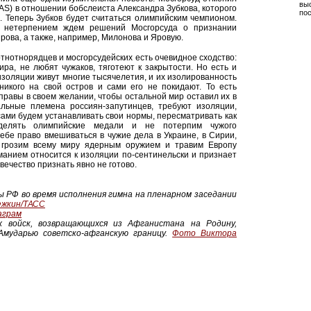
выс
S) в отношении бобслеиста Александра Зубкова, которого
по
 Теперь Зубков будет считаться олимпийским чемпионом.
С нетерпением ждем решений Мосгорсуда о признании
ова, а также, например, Милонова и Яровую.
нотнорядцев и мосгорсудейских есть очевидное сходство:
ра, не любят чужаков, тяготеют к закрытости. Но есть и
золяции живут многие тысячелетия, и их изолированность
никого на свой остров и сами его не покидают. То есть
равы в своем желании, чтобы остальной мир оставил их в
альные племена россиян-запутинцев, требуют изоляции,
сами будем устанавливать свои нормы, пересматривать как
делять олимпийские медали и не потерпим чужого
ебе право вмешиваться в чужие дела в Украине, в Сирии,
 грозим всему миру ядерным оружием и травим Европу
манием относится к изоляции по-сентинельски и признает
вечество признать явно не готово.
ы РФ во время исполнения гимна на пленарном заседании
ежкин/ТАСС
аграм
их войск, возвращающихся из Афганистана на Родину,
Амударью советско-афганскую границу.
Фото Виктора