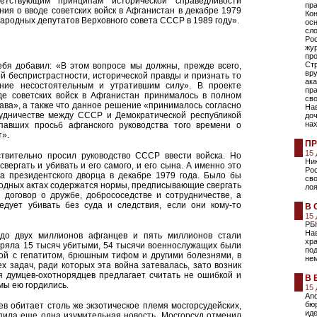
етствующим принципам исторической справедливости
пра
ия о вводе советских войск в Афганистан в декабре 1979
Кон
ародных депутатов Верховного совета СССР в 1989 году».
осн
сло
Рос
жу
пр
Ст
ебя добавил: «В этом вопросе мы должны, прежде всего,
вр
й беспристрастности, исторической правды и признать то
ак
ние несостоятельным и утратившим силу». В проекте
пр
де советских войск в Афганистан принималось в полном
св
ава», а также что данное решение «принималось согласно
Нав
рудничестве между СССР и Демократической республикой
доч
нах
павших просьб афганского руководства того времени о
т».
ПР
15
твительно просил руководство СССР ввести войска. Но
Ник
свергать и убивать и его самого, и его сына. А именно это
Рос
а президентского дворца в декабре 1979 года. Было бы
сво
родных актах содержатся нормы, предписывающие свергать
ло
 договор о дружбе, добрососедстве и сотрудничестве, а
ледует убивать без суда и следствия, если они кому-то
В 
15
РБ
На
 до двух миллионов афганцев и пять миллионов стали
хр
еряла 15 тысяч убитыми, 54 тысячи военнослужащих были
под
ой с гепатитом, брюшным тифом и другими болезнями, в
не
 задач, ради которых эта война затевалась, зато возник
 думцев-охотнорядцев предлагает считать не ошибкой и
В 
 мы ею гордились.
15
And
бю
в обитает столь же экзотическое племя мосгорсудейских,
иде
ступила еще одна изумительная новость. Мосгорсуд отменил