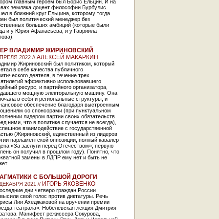
ором главным героем был Борис Ельцин. И на
авах земляка доцент философии Бурбулис
ел в ближний круг Ельцина, которому тогда
жен был политический менеджер без
бственных больших амбиций (которые были
да и у Юрия Афанасьева, и у Гавриила
ова).
ЕР ВЛАДИМИР ЖИРИНОВСКИЙ
АЛЕКСЕЙ МАКАРКИН
АПРЕЛЯ 2022 //
адимир Жириновский был политиком, который
етал в себе качества публичного
итического деятеля, в течение трех
сятилетий эффективно использовавшего
ийный ресурс, и партийного организатора,
здавшего мощную электоральную машину. Она
ючала в себя и региональные структуры, и
нансовое обеспечение благодаря выстроенным
ношениям со спонсорами (при пунктуальном
полнении лидером партии своих обязательств
ед ними, что в политике случается не всегда),
успешное взаимодействие с государственной
астью (Жириновский, единственный из лидеров
тии парламентской оппозиции, полный кавалер
ена «За заслуги перед Отечеством»; первую
пень он получил в прошлом году). Понятно, что
кватной замены в ЛДПР ему нет и быть не
ет.
АГМАТИКИ С БОЛЬШОЙ ДОРОГИ
ИГОРЬ ЯКОВЕНКО
 ДЕКАБРЯ 2021 //
оследние дни четверо граждан России
высили свой голос против диктатуры. Речь
трисы Лии Ахеджаковой на вручении премии
езда театрала». Нобелевская лекция Дмитрия
ратова. Манифест режиссера Сокурова,