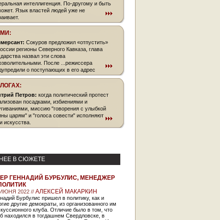
еральная интеллигенция. По-другому и быть
может. Язык властей людей уже не
раивает.
СМИ:
мерсант:
Сокуров предложил «отпустить»
России регионы Северного Кавказа, глава
ударства назвал эти слова
озволительными. После ...режиссера
дупредили о поступающих в его адрес
зах.
БЛОГАХ:
трий Петров:
когда политический протест
ализован посадками, избиениями и
угиваниями, миссию "говорения с улыбкой
ины царям" и "голоса совести" исполняют
и искусства.
НЕЕ В СЮЖЕТЕ
ЕР ГЕННАДИЙ БУРБУЛИС, МЕНЕДЖЕР
ПОЛИТИК
АЛЕКСЕЙ МАКАРКИН
 ИЮНЯ 2022 //
надий Бурбулис пришел в политику, как и
гие другие демократы, из организованного им
куссионного клуба. Отличие было в том, что
б находился в тогдашнем Свердловске, в