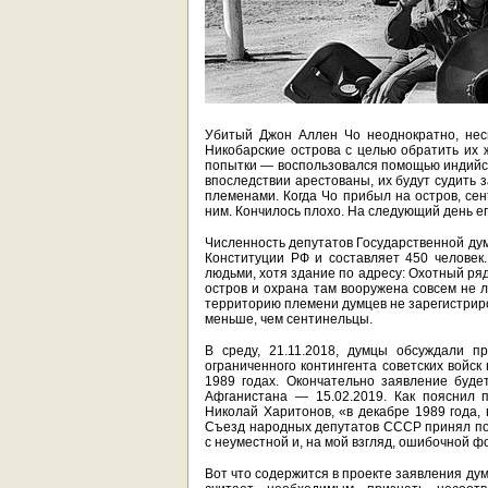
Убитый Джон Аллен Чо неоднократно, нес
Никобарские острова с целью обратить их 
попытки — воспользовался помощью индийс
впоследствии арестованы, их будут судить 
племенами. Когда Чо прибыл на остров, сен
ним. Кончилось плохо. На следующий день е
Численность депутатов Государственной дум
Конституции РФ и составляет 450 человек
людьми, хотя здание по адресу: Охотный ря
остров и охрана там вооружена совсем не 
территорию племени думцев не зарегистриро
меньше, чем сентинельцы.
В среду, 21.11.2018, думцы обсуждали п
ограниченного контингента советских войск
1989 годах. Окончательно заявление буде
Афганистана — 15.02.2019. Как пояснил 
Николай Харитонов, «в декабре 1989 года, 
Съезд народных депутатов СССР принял по
с неуместной и, на мой взгляд, ошибочной 
Вот что содержится в проекте заявления ду