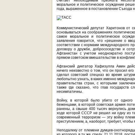
считает необходимым признать несоотв
моральное и политическое осуждение решен
года, выраженное в постановлении Съезда н
Коммунистический депутат Харитонов от с
основываться на соображениях политическо
самое моральное и политическое осужде
заявления говорится, что «решение о вво
соответствии с нормами международного пр
договору о дружбе, добрососедстве и сот
Афганистан с учетом неоднократно посту
прямом советском вмешательстве в конфлик
Афганский диктатор Хафизулла Амин дейс
ничего неизвестно о том, что он просил его 
сделал советский спецназ во время штурм
любопытно узнать, в каких именно междуна
правительства стран, с которыми заключен
также где сказано, что глав государств с
несимпатичны.
Войну, в которой было убито от одного
беженцами, в которой советская армия пот
ранены, а свыше 400 тысяч вернулись дом
ходе которой СССР не решил ни одну из тех
современный терроризм — эту войну племя
преступлением, а, наоборот, требует, чтобы
Неподалеку от племени думцев-охотнорядце
из которого в ту же среду, 21.11.2018, по