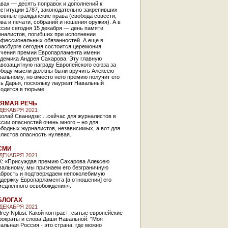
вах — десять поправок и дополнений к
ституции 1787, законодательно закрепивших
овные гражданские права (свобода совести,
ва и печати, собраний и ношения оружия). А в
сии сегодня 15 декабря — день памяти
рналистов, погибших при исполнении
офессиональных обязанностей. А еще в
расбурге сегодня состоится церемония
учения премии Европарламента имени
адемика Андрея Сахарова. Эту главную
авозащитную награду Европейского союза за
ободу мысли должны были вручить Алексею
альному, но вместо него премию получит его
ь Дарья, поскольку лауреат Навальный
одится в тюрьме.
ЯМАЯ РЕЧЬ
 ДЕКАБРЯ 2021
олай Сванидзе: ...сейчас для журналистов в
сии опасностей очень много – но для
бодных журналистов, независимых, а вот для
ялистов опасность нулевая.
СМИ
 ДЕКАБРЯ 2021
К: «Присуждая премию Сахарова Алексею
вальному, мы признаем его безграничную
абрость и подтверждаем непоколебимую
держку Европарламента [в отношении] его
медленного освобождения».
БЛОГАХ
 ДЕКАБРЯ 2021
rey Nplusi: Какой контраст: сытые европейские
рократы и слова Даши Навальной: "Моя
альная Россия - это страна, где можно