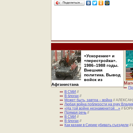
Поделиться…
«Ускорение» и
«перестройка».
1986–1988 годы.
Внешняя
политика. Вывод
войск из
Мат
Афганистана
Пр
В СМИ
//
В блогах
//
Может быть, завтра – война
// АЛЕКСА
Любая война поблизости на руку Влади
«На той войне незнаменитой…»
// БО
Прямая речь
//
В СМИ
//
В блогах
//
Как казаки в Сирию убивать съездили
/