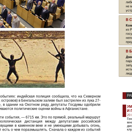
либ
не 
уст
В 
Ком
из 
гос
неп
пре
угро
В 
Дми
пар
зап
ист
люд
РА
х событиях: индийская полиция сообщила, что на Северном
островов) в Бенгальском заливе был застрелен из лука 27-
е, в здании на Охотном ряду, депутаты Госдумы одобрили
УМ
иваются политические оценки войны в Афганистане.
И 
20
ти события, — 6715 км. Это по прямой, реальный маршрут
Ген
пологическая дистанция между депутатами российской
мно
ивущими в каменном веке и не умеющими добывать огонь,
дис
т есть о чем поразмышлять. Сначала о каждом из событий
клу