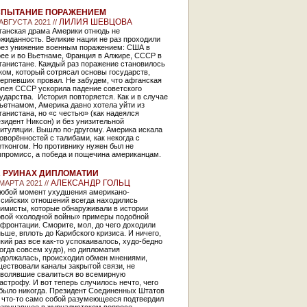
СПЫТАНИЕ ПОРАЖЕНИЕМ
ЛИЛИЯ ШЕВЦОВА
 АВГУСТА 2021 //
ганская драма Америки отнюдь не
жиданность. Великие нации не раз проходили
рез унижение военным поражением: США в
ее и во Вьетнаме, Франция в Алжире, СССР в
ганистане. Каждый раз поражение становилось
ом, который сотрясал основы государств,
ерпевших провал. Не забудем, что афганская
опея СССР ускорила падение советского
ударства. История повторяется. Как и в случае
ьетнамом, Америка давно хотела уйти из
анистана, но «с честью» (как надеялся
зидент Никсон) и без унизительной
итуляции. Вышло по-другому. Америка искала
оворённостей с талибами, как некогда с
тконгом. Но противнику нужен был не
мпромисс, а победа и пощечина американцам.
 РУИНАХ ДИПЛОМАТИИ
АЛЕКСАНДР ГОЛЬЦ
 МАРТА 2021 //
любой момент ухудшения американо-
ссийских отношений всегда находились
тимисты, которые обнаруживали в истории
рвой «холодной войны» примеры подобной
фронтации. Сморите, мол, до чего доходили
ьше, вплоть до Карибского кризиса. И ничего,
кий раз все как-то успокаивалось, худо-бедно
огда совсем худо), но дипломатия
одолжалась, происходил обмен мнениями,
ествовали каналы закрытой связи, не
зволявшие свалиться во всемирную
астрофу. И вот теперь случилось нечто, чего
 было никогда. Президент Соединенных Штатов
к что-то само собой разумеющееся подтвердил