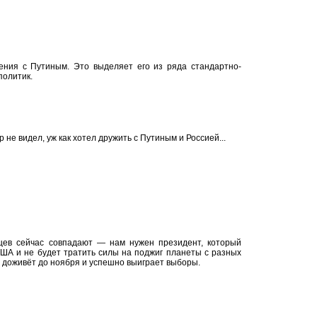
шения с Путиным. Это выделяет его из ряда стандартно-
политик.
е видел, уж как хотел дружить с Путиным и Россией...
нцев сейчас совпадают — нам нужен президент, который
ША и не будет тратить силы на поджиг планеты с разных
п доживёт до ноября и успешно выиграет выборы.