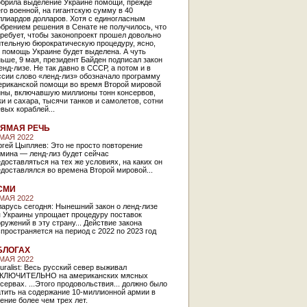
обрила выделение Украине помощи, прежде
го военной, на гигантскую сумму в 40
ллиардов долларов. Хотя с единогласным
брением решения в Сенате не получилось, что
ребует, чтобы законопроект прошел довольно
ительную бюрократическую процедуру, ясно,
 помощь Украине будет выделена. А чуть
ьше, 9 мая, президент Байден подписал закон
енд-лизе. Не так давно в СССР, а потом и в
ссии слово «ленд-лиз» обозначало программу
ериканской помощи во время Второй мировой
йны, включавшую миллионы тонн консервов,
и и сахара, тысячи танков и самолетов, сотни
вых кораблей...
ЯМАЯ РЕЧЬ
 МАЯ 2022
гей Цыпляев: Это не просто повторение
рмина — ленд-лиз будет сейчас
доставляться на тех же условиях, на каких он
доставлялся во времена Второй мировой...
СМИ
 МАЯ 2022
арусь сегодня: Нынешний закон о ленд-лизе
 Украины упрощает про­цеду­ру поставок
ружений в эту страну... Действие закона
пространяется на период с 2022 по 2023 год
БЛОГАХ
 МАЯ 2022
uralist: Весь русский север выживал
КЛЮЧИТЕЛЬНО на американских мясных
сервах. ...Этого продовольствия... должно было
атить на содержание 10-миллионной армии в
ение более чем трех лет.