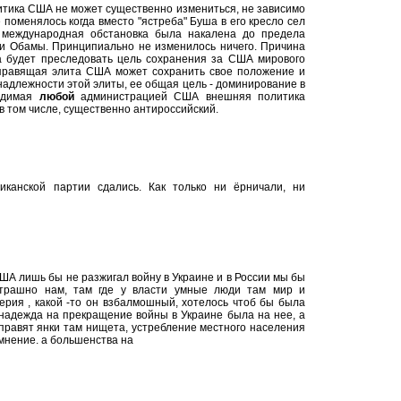
итика США не может существенно измениться, не зависимо
е поменялось когда вместо "ястреба" Буша в его кресло сел
 международная обстановка была накалена до предела
и Обамы. Принципиально не изменилось ничего. Причина
а будет преследовать цель сохранения за США мирового
к правящая элита США может сохранить свое положение и
инадлежности этой элиты, ее общая цель - доминирование в
водимая
любой
администрацией США внешняя политика
в том числе, существенно антироссийский.
ликанской партии сдались. Как только ни ёрничали, ни
США лишь бы не разжигал войну в Украине и в России мы бы
 страшно нам, там где у власти умные люди там мир и
ерия , какой -то он взбалмошный, хотелось чтоб бы была
надежда на прекращение войны в Украине была на нее, а
е правят янки там нищета, устребление местного населения
 мнение. а большенства на