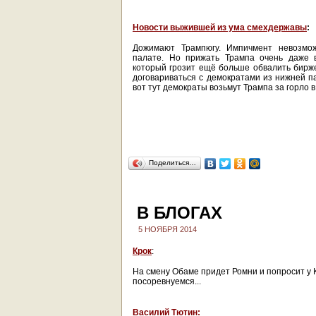
Новости выжившей из ума смехдержавы
:
Дожимают Трампюгу. Импичмент невозмож
палате. Но прижать Трампа очень даже 
который грозит ещё больше обвалить бирже
договариваться с демократами из нижней па
вот тут демократы возьмут Трампа за горло 
Поделиться…
В БЛОГАХ
5 НОЯБРЯ 2014
Крок
:
На смену Обаме придет Ромни и попросит у 
посоревнуемся...
Василий Тютин: