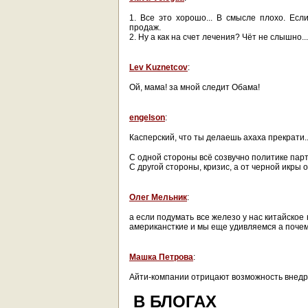
1. Все это хорошо... В смысле плохо. Есл
продаж.
2. Ну а как на счет лечения? Чёт не слышно...
Lev Kuznetcov
:
Ой, мама! за мной следит Обама!
engelson
:
Касперский, что ты делаешь ахаха прекрати..
С одной стороны всё созвучно политике парт
С другой стороны, кризис, а от черной икры 
Олег Мельник
:
а если подумать все железо у нас китайско
американсткие и мы еще удивляемся а почем
Машка Петрова
:
Айти-компании отрицают возможность внедр
В БЛОГАХ