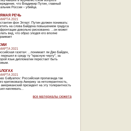
озвучавшее в журналистском вопросе
ерждение, что Владимир Путин, главный
альник России – убийца.
ЯМАЯ РЕЧЬ
 МАРТА 2021
стантин фон Эггерт: Путин должен понимать:
ветить на слова Байдена повышением градуса
фронтации довольно рискованно. ...он может
лать вид, что образ злодея его вполне
траивает
СМИ
 МАРТА 2021
ссийская газета»: ...понимает ли Джо Байден,
 перешел в среду ту "красную черту", за
орой язык дипломатии перестает быть
ковым.
БЛОГАХ
 МАРТА 2021
as Gallyamov: Российская пропаганда так
го критиковала Америку за нетолерантность,
 американский президент на эту толерантность
ил наплевать...
все материалы сюжета