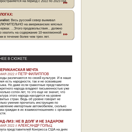
пространяется на период с 2022 по 2023 год
БЛОГАХ:
uralist:
Весь русский север выживал
ЛЮЧИТЕЛЬНО на американских мясных
сервах. ...Этого продовольствия... должно
о хватить на содержание 10-миллионной
ии в течение более чем трех лет.
НЕЕ В СЮЖЕТЕ
ЕРИКАНСКАЯ МЕЧТА
ПЕТР ФИЛИППОВ
МАЯ 2022 //
оды различаются по своей культуре. И в наше
мя есть народности, так и не освоившие
сьма. Но даже если грамотные представители
нкретного народа владеют письменностью уже
колько сотен лет, то это еще не значит, что
ьтура этого народа находится на уровне
витых стран. Ведь об уровне говорит не
лько умение прочитать инструкцию по
равлению импортным автомобилем, сколько
ва граждан в их взаимоотношениях с органами
сти.
НД-ЛИЗ: НЕ В ДОЛГ И НЕ ЗАДАРОМ
АЛЕКСАНДР ГОЛЬЦ
МАЯ 2022 //
лата представителей Конгресса США на днях