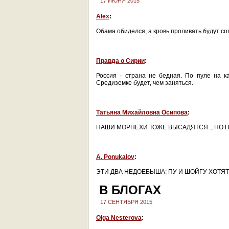
17 ИЮНЯ 2015
Alex
:
Обама обиделся, а кровь проливать будут со
Правда о Сирии
:
Россия - страна не бедная. По пуле на каж
Средиземке будет, чем заняться.
Татьяна Михайловна Осипова
:
НАШИ МОРПЕХИ ТОЖЕ ВЫСАДЯТСЯ.., НО П
A. Ponukalov
:
ЭТИ ДВА НЕДОЕБЫША: ПУ И ШОЙГУ ХОТЯ
В БЛОГАХ
17 СЕНТЯБРЯ 2015
Olga Nesterova
: