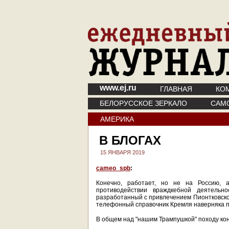
www.ej.ru
ГЛАВНАЯ
КО
БЕЛОРУССКОЕ ЗЕРКАЛО
САМ
АМЕРИКА
В БЛОГАХ
15 ЯНВАРЯ 2019
cameo_spb
:
Конечно, работает, но не на Россию,
противодействии враждкебной деятельнос
разработанный с привлечением Пионтковског
телефонный справочник Кремля наверняка пр
В общем над "нашим Трампушкой" походу кон