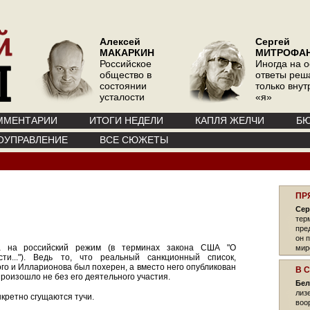
Алексей
Сергей
МАКАРКИН
МИТРОФА
Российское
Иногда на 
общество в
ответы реш
состоянии
только вну
усталости
«я»
ММЕНТАРИИ
ИТОГИ НЕДЕЛИ
КАПЛЯ ЖЕЛЧИ
БЮ
ОУПРАВЛЕНИЕ
ВСЕ СЮЖЕТЫ
ПР
Сер
тер
пре
он 
 а на российский режим (в терминах закона США "О
мир
ти..."). Ведь то, что реальный санкционный список,
о и Илларионова был похерен, а вместо него опубликован
В 
оизошло не без его деятельного участия.
Бел
лиз
кретно сгущаются тучи.
воо