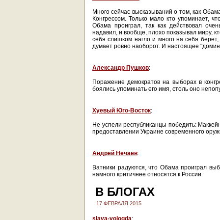
Много сейчас высказываний о том, как Обама
Конгрессом. Только мало кто упоминает, чт
Обама проиграл, так как действовал оче
надавил, и вообще, плохо показывал миру, кт
себя слишком нагло и много на себя берет,
думает ровно наоборот. И настоящее "домин
Александр Пушков
:
Поражение демократов на выборах в конгр
боялись упоминать его имя, столь оно непо
Хуевый Юго-Восток
:
Не успели республиканцы победить: Маккей
предоставлении Украине современного оруж
Андрей Нечаев
:
Ватники радуются, что Обама проиграл выб
намного критичнее относятся к России
В БЛОГАХ
17 ФЕВРАЛЯ 2015
slava-vologda
: