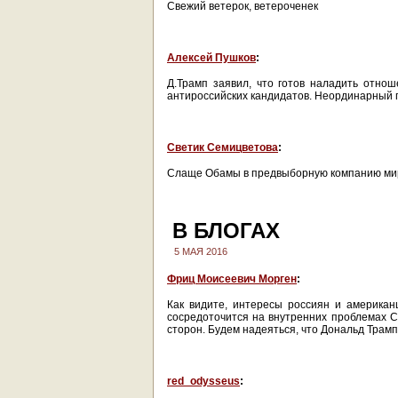
Свежий ветерок, ветероченек
Алексей Пушков
:
Д.Трамп заявил, что готов наладить отно
антироссийских кандидатов. Неординарный 
Светик Семицветова
:
Слаще Обамы в предвыборную компанию мир н
В БЛОГАХ
5 МАЯ 2016
Фриц Моисеевич Морген
:
Как видите, интересы россиян и америка
сосредоточится на внутренних проблемах С
сторон. Будем надеяться, что Дональд Трам
red_odysseus
: