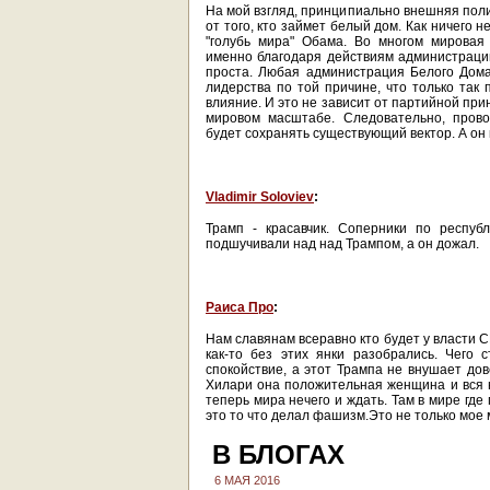
На мой взгляд, принципиально внешняя пол
от того, кто займет белый дом. Как ничего н
"голубь мира" Обама. Во многом мировая
именно благодаря действиям администраци
проста. Любая администрация Белого Дом
лидерства по той причине, что только та
влияние. И это не зависит от партийной пр
мировом масштабе. Следовательно, про
будет сохранять существующий вектор. А он 
Vladimir Soloviev
:
Трамп - красавчик. Соперники по респуб
подшучивали над над Трампом, а он дожал.
Раиса Про
:
Нам славянам всеравно кто будет у власти 
как-то без этих янки разобрались. Чего
спокойствие, а этот Трампа не внушает дов
Хилари она положительная женщина и вся 
теперь мира нечего и ждать. Там в мире гд
это то что делал фашизм.Это не только мое
В БЛОГАХ
6 МАЯ 2016