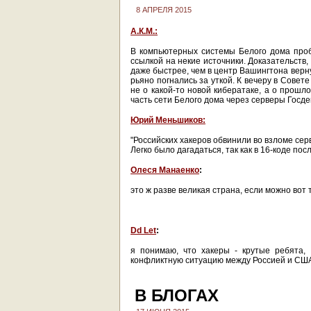
8 АПРЕЛЯ 2015
А.К.М.:
В компьютерных системы Белого дома проб
ссылкой на некие источники. Доказательств,
даже быстрее, чем в центр Вашингтона верн
рьяно погнались за уткой. К вечеру в Сове
не о какой-то новой кибератаке, а о прош
часть сети Белого дома через серверы Госде
Юрий Меньшиков:
"Российских хакеров обвинили во взломе сер
Легко было дагадаться, так как в 16-коде пос
Олеся Манаенко
:
это ж разве великая страна, если можно вот 
Dd Let
:
я понимаю, что хакеры - крутые ребята,
конфликтную ситуацию между Россией и СШ
В БЛОГАХ