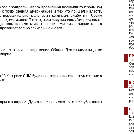
од
все
 все проиграл и как его противники получили контроль над
ми
о с точки зрения американцев и тех кто пришел к власти,
одо
нь нерешительно, мало войн развязал, слабо на Россию
пот
дл
о в доме хозяин. Так что, если кому казалось Америка ведет
что
 должны понимать, что к власти в Америке пришли те, кто
ран
ирование" только сейчас и начнется.
о л
Ро
ам
во
мук
бое
есс - это личное поражение Обамы. Дем.кандидаты даже
пулярно
ПР
18
Сер
те
пре
пре
н "В Конгресс США будет повторно внесено предложение о
ия"
В 
18
Бел
для
воо
рас
оры в конгресс. Дурилки не понимают, что республиканцы
В 
18
Nat
ИС
кон
хв
теч