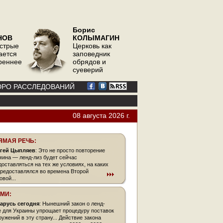
Борис
НОВ
КОЛЫМАГИН
острые
Церковь как
ается
заповедник
треннее
обрядов и
суеверий
РО РАССЛЕДОВАНИЙ
08 августа 2026 г.
ЯМАЯ РЕЧЬ:
гей Цыпляев
: Это не просто повторение
мина — ленд-лиз будет сейчас
доставляться на тех же условиях, на каких
предоставлялся во времена Второй
овой...
СМИ:
арусь сегодня
: Нынешний закон о ленд-
е для Украины упрощает про­цеду­ру поставок
ружений в эту страну... Действие закона