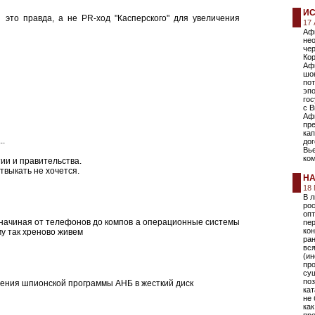
И
и это правда, а не PR-ход "Касперского" для увеличения
17
Аф
нео
че
Кор
Аф
шок
пот
эп
гос
с В
Афг
пре
кап
..
дог
Вье
ко
ии и правительства.
отвыкать не хочется.
НА
18
В 
ро
оп
е начиная от телефонов до компов а операционные системы
пе
кон
у так хреново живем
ран
вся
(ин
пр
сущ
по
ения шпионской программы АНБ в жесткий диск
кат
не
ка