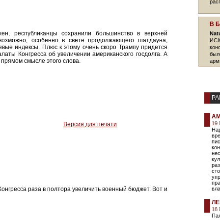
рас
В 
ен, республиканцы сохранили большинство в верхней
Nat
возможно, особенно в свете продолжающего шатдауна,
ИСК
вые индексы. Плюс к этому очень скоро Трампу придется
кон
латы Конгресса об увеличении американского госдолга. А
был
в прямом смысле этого слова.
арм
РА
АМ
19 
Версия для печати
Нар
вре
пи
ко
нес
кул
раз
сто
уп
пра
Конгресса раза в полтора увеличить военный бюджет. Вот и
вла
ЛЕ
18 
Па