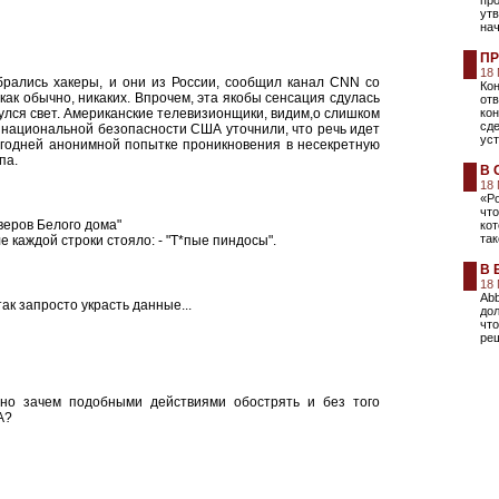
пр
утв
нач
ПР
18
рались хакеры, и они из России, сообщил канал CNN со
Кон
 как обычно, никаких. Впрочем, эта якобы сенсация сдулась
от
улся свет. Американские телевизионщики, видим,о слишком
кон
сде
те национальной безопасности США уточнили, что речь идет
ус
логодней анонимной попытке проникновения в несекретную
па.
В 
18
«Ро
что
веров Белого дома"
кот
та
ле каждой строки стояло: - "Т*пые пиндосы".
В 
18
Abb
так запросто украсть данные...
дол
что
реш
 но зачем подобными действиями обострять и без того
А?