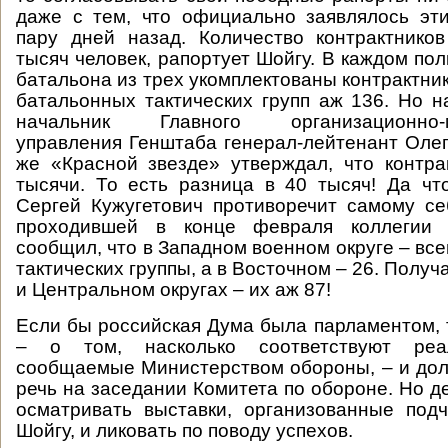
даже с тем, что официально заявлялось эт
пару дней назад. Количество контрактнико
тысяч человек, рапортует Шойгу. В каждом пол
батальона из трех укомплектованы контрактник
батальонных тактических групп аж 136. Но 
начальник Главного организационно-м
управления Генштаба генерал-лейтенант Олег
же «Красной звезде» утверждал, что контра
тысячи. То есть разница в 40 тысяч! Да чт
Сергей Кужугетович противоречит самому се
проходившей в конце февраля коллегии 
сообщил, что в Западном военном округе – вс
тактических группы, а в Восточном – 26. Получ
и Центральном округах – их аж 87!
Если бы российская Дума была парламентом, 
– о том, насколько соответствуют реа
сообщаемые Министерством обороны, – и до
речь на заседании Комитета по обороне. Но д
осматривать выставки, организованные под
Шойгу, и ликовать по поводу успехов.