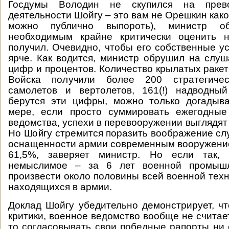
Госдумы Володин не скупился на прев
деятельности Шойгу – это вам не Орешкин како
можно публично выпороть), министр о
необходимым крайне критически оценить н
получил. Очевидно, чтобы его собственные у
ярче. Как водится, министр обрушил на слу
цифр и процентов. Количество крылатых ракет
Войска получили более 200 стратегичес
самолетов и вертолетов, 161(!) надводный
берутся эти цифры, можно только догадыва
мере, если просто суммировать ежегодные
ведомства, успехи в перевооружении выглядят
Но Шойгу стремится поразить воображение сл
оснащенности армии современным вооружени
61,5%, заверяет министр. Но если так, 
немыслимое – за 6 лет военной промышл
произвести около половины всей военной техн
находящихся в армии.
Доклад Шойгу убедительно демонстрирует, чт
критики, военное ведомство вообще не считае
то согласовывать свои победные рапорты ни 