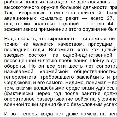
районы полевых выходов не доставлялись… 
высокоточного оружия большой дальности пра
Так, исправных самолетов-носителей бы
авиационных крылатых ракет — всего 37. 
подготовки полетных заданий — около 44
эффективном применении этого оружия не был
Надо сказать, что скромность – ни ложная, ни
точно не является качеством, присущим
последние годы. Вспомнить хоть как целы
звезды» состоял из одной-единственной 
посвященной 6-летию пребывания Шойгу в д
обороны. Но он все эти шесть лет сопроти
называемой «армейской общественности
генералитета, требовавшего заклеймить и 
Сердюкова, и его самого. Видимо, понимал – в
том, какими волшебными средствами удалось 
(фактически через год после занятия долж
оперативное развертывание войск на украинск
военной точки зрения было безусловным успех
И вот теперь, когда нет даже намека на неп