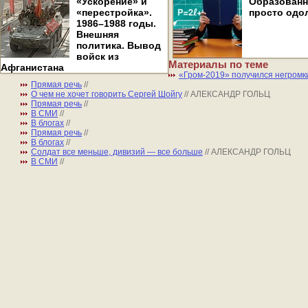
«Ускорение» и
Образован
«перестройка».
просто одо
1986–1988 годы.
Внешняя
политика. Вывод
войск из
Материалы по теме
Афганистана
«Гром-2019» получился негромк
Прямая речь
//
О чем не хочет говорить Сергей Шойгу
// АЛЕКСАНДР ГОЛЬЦ
Прямая речь
//
В СМИ
//
В блогах
//
Прямая речь
//
В блогах
//
Солдат все меньше, дивизий — все больше
// АЛЕКСАНДР ГОЛЬЦ
В СМИ
//