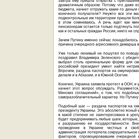
завтра ему пришла открытка с приглашен
драматичным образом. Потому что даже е
бюджета, начнет отгружать какие-то деньги 
конечного получателя? Неужто все эти ма
подконтрольные им территории пришли боль
в этом сомневаюсь. А речь идет как мин
пенсионерам остается только подтянуть пояс
как и остальных граждан России, никто не с
Зачем Путину именно сейчас понадобилось 
причина очередного агрессивного демарша в
Уже только ленивый не пошутил по поводу 
поздравил Владимира Зеленского с убедит
выбрал столь оригинальную форму для сво
российский президент умеет найти нетри
Впрочем, раздача паспортов на оккупирова
делали и в Абхазии, и в Южной Осетии.
Конечно, Украина заявила протест в ООН, и
начнет этот вопрос обсуждать. Разумеетс
Минских соглашений», о том, что подобны
саморазоблачительный характер. Но Путину 
Подобный шаг — раздача паспортов на ок
президенту Украины. Это абсолютно ясный и
в какой степени не заинтересована в уре
будет предпринимать любые шаги, которые, 
к разрушению ее государственности. Вне
проведение в Украине честных и своб
администрация потерпела сокрушительное
фактором, спровоцировавшим очередной в