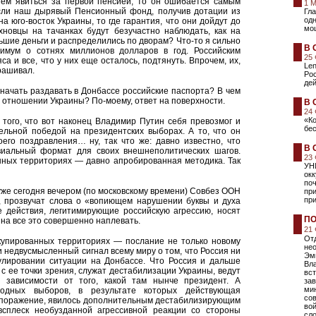
ием явиться за первой пенсией, то он ошибается самым
1 
сли наш дырявый Пенсионный фонд, получив дотации из
Гла
одн
на юго-восток Украины, то где гарантия, что они дойдут до
мо
хновцы на тачанках будут безучастно наблюдать, как на
шие деньги и распределились по дворам? Что-то я сильно
В 
имум о сотнях миллионов долларов в год. Российским
25
а и все, что у них еще осталось, подтянуть. Впрочем, их,
Len
прашивал.
Ро
дей
начать раздавать в Донбассе российские паспорта? В чем
 отношении Украины? По-моему, ответ на поверхности.
В 
24
«К
того, что вот наконец Владимир Путин себя превозмог и
бе
ельной победой на президентских выборах. А то, что он
его поздравления… ну, так что же: давно известно, что
В 
виальный формат для своих внешнеполитических шагов.
23
нных территориях — давно апробированная методика. Так
УН
ок
поч
 уже сегодня вечером (по московскому времени) Совбез ООН
пр
при
я, прозвучат слова о «вопиющем нарушении буквы и духа
е действия, легитимирующие российскую агрессию, носят
ПО
на все это совершенно наплевать.
21
Отд
купированных территориях — послание не только новому
не
 недвусмысленный сигнал всему миру о том, что Россия ни
Эм
гулировании ситуации на Донбассе. Что Россия и дальше
Вла
с ее точки зрения, служат дестабилизации Украины, ведут
вст
 зависимости от того, какой там нынче президент. А
зав
мин
одных выборов, в результате которых действующая
сов
 поражение, явилось дополнительным дестабилизирующим
вой
сплеск необузданной агрессивной реакции со стороны
сл