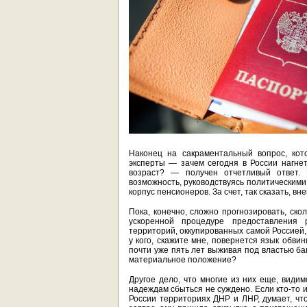
Наконец на сакраментальный вопрос, кот
эксперты — зачем сегодня в России нагн
возраст? — получен отчетливый ответ.
возможность, руководствуясь политическими
корпус пенсионеров. За счет, так сказать, в
Пока, конечно, сложно прогнозировать, ск
ускоренной процедуре предоставления р
территорий, оккупированных самой Россией,
у кого, скажите мне, повернется язык обвин
почти уже пять лет выживая под властью б
материальное положение?
Другое дело, что многие из них еще, види
надеждам сбыться не суждено. Если кто-то
России территориях ДНР и ЛНР, думает, чт