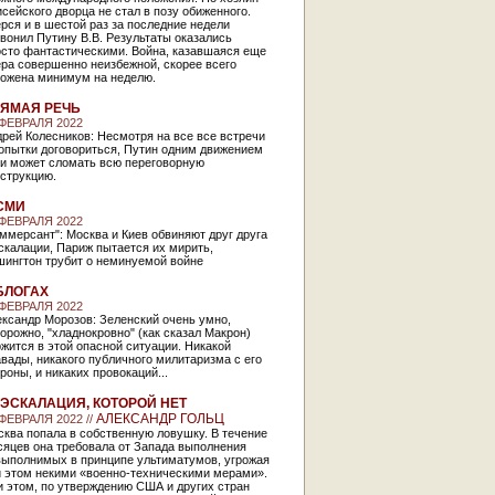
сейского дворца не стал в позу обиженного.
рся и в шестой раз за последние недели
вонил Путину В.В. Результаты оказались
осто фантастическими. Война, казавшаяся еще
ра совершенно неизбежной, скорее всего
ложена минимум на неделю.
ЯМАЯ РЕЧЬ
 ФЕВРАЛЯ 2022
рей Колесников: Несмотря на все все встречи
опытки договориться, Путин одним движением
ки может сломать всю переговорную
струкцию.
СМИ
 ФЕВРАЛЯ 2022
ммерсант": Москва и Киев обвиняют друг друга
скалации, Париж пытается их мирить,
шингтон трубит о неминуемой войне
БЛОГАХ
 ФЕВРАЛЯ 2022
ксандр Морозов: Зеленский очень умно,
орожно, "хладнокровно" (как сказал Макрон)
жится в этой опасной ситуации. Никакой
вады, никакого публичного милитаризма с его
роны, и никаких провокаций...
ЭСКАЛАЦИЯ, КОТОРОЙ НЕТ
АЛЕКСАНДР ГОЛЬЦ
 ФЕВРАЛЯ 2022 //
ква попала в собственную ловушку. В течение
сяцев она требовала от Запада выполнения
выполнимых в принципе ультиматумов, угрожая
и этом некими «военно-техническими мерами».
 этом, по утверждению США и других стран