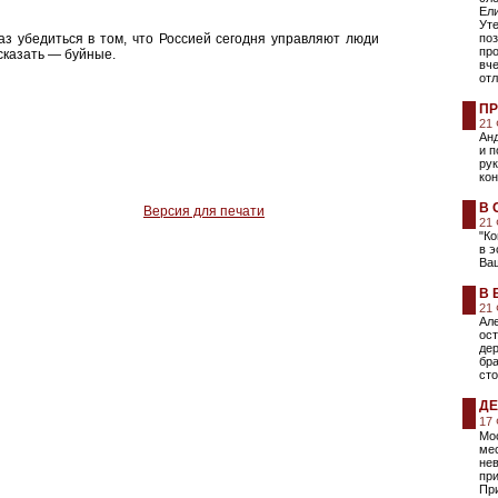
Ели
Уте
з убедиться в том, что Россией сегодня управляют люди
поз
пр
казать — буйные.
вче
от
ПР
21
Анд
и п
ру
кон
В 
Версия для печати
21
"Ко
в э
Ва
В 
21
Але
ост
дер
бра
сто
ДЕ
17
Мос
ме
не
пр
При