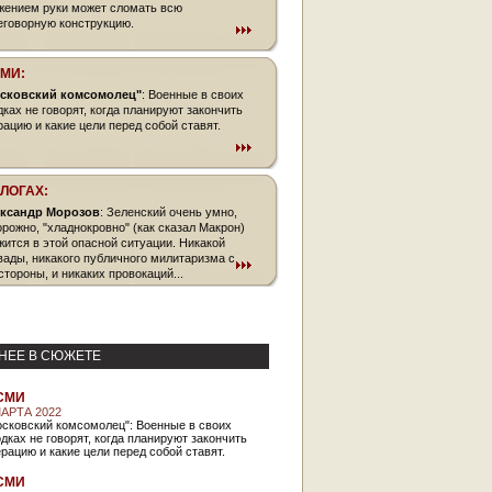
жением руки может сломать всю
еговорную конструкцию.
СМИ:
сковский комсомолец"
: Военные в своих
дках не говорят, когда планируют закончить
рацию и какие цели перед собой ставят.
БЛОГАХ:
ксандр Морозов
: Зеленский очень умно,
орожно, "хладнокровно" (как сказал Макрон)
жится в этой опасной ситуации. Никакой
вады, никакого публичного милитаризма с
стороны, и никаких провокаций...
НЕЕ В СЮЖЕТЕ
СМИ
МАРТА 2022
осковский комсомолец": Военные в своих
дках не говорят, когда планируют закончить
рацию и какие цели перед собой ставят.
СМИ