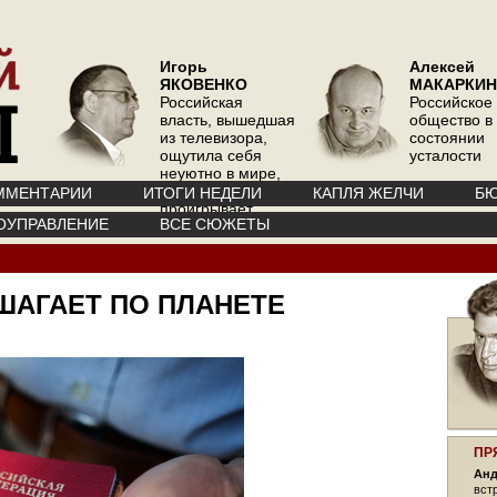
Игорь
Алексей
ЯКОВЕНКО
МАКАРКИН
Российская
Российское
власть, вышедшая
общество в
из телевизора,
состоянии
ощутила себя
усталости
неуютно в мире,
где телевизор
ММЕНТАРИИ
ИТОГИ НЕДЕЛИ
КАПЛЯ ЖЕЛЧИ
БЮ
проигрывает
ОУПРАВЛЕНИЕ
ВСЕ СЮЖЕТЫ
интернету
ШАГАЕТ ПО ПЛАНЕТЕ
ПР
Анд
вст