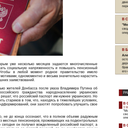
дви
пер
В 
"Мо
сво
опе
В 
Але
ост
дер
орым уже несколько месяцев задаются многочисленные
бра
етать социальную напряженность и повышать пенсионный
его 
 Чтобы в любой момент родное правительство имело
 мотивами, одномоментно и весьма значительно нарастить
нешних заимствований.
олько жителей Донбасса после указа Владимира Путина об
оссийского гражданства народонаселению украинских
РА
 решат, что российский паспорт им нужнее украинского. Но
ить стариков в том, что, находясь в тяжелейших условиях,
В 
андформирований, они захотят попробовать улучшить свое
3 
"М
сво
мо, не до конца осознают, что в полном объеме радужным
опе
 из местных пенсионеров, проживающих на подконтрольных
о сегодня он получил вожделенный российский паспорт, а
В 