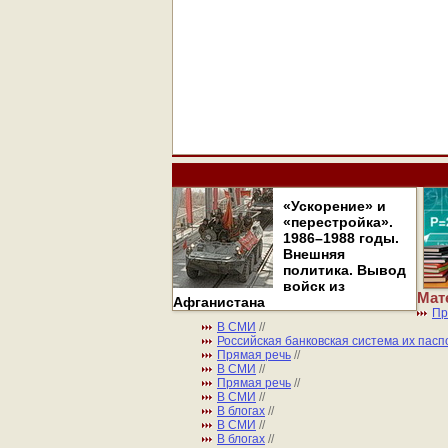
«Ускорение» и
«перестройка».
1986–1988 годы.
Внешняя
политика. Вывод
войск из
Мат
Афганистана
Пр
В СМИ
//
Российская банковская система их пасп
Прямая речь
//
В СМИ
//
Прямая речь
//
В СМИ
//
В блогах
//
В СМИ
//
В блогах
//