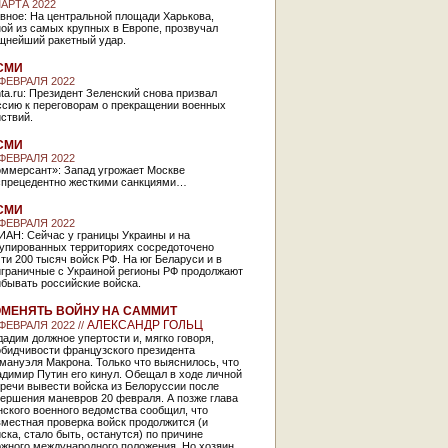
МАРТА 2022
вное: На центральной площади Харькова,
ой из самых крупных в Европе, прозвучал
щнейший ракетный удар.
СМИ
 ФЕВРАЛЯ 2022
ta.ru: Президент Зеленский снова призвал
ссию к переговорам о прекращении военных
ствий.
СМИ
 ФЕВРАЛЯ 2022
оммерсант»: Запад угрожает Москве
спрецедентно жесткими санкциями…
СМИ
 ФЕВРАЛЯ 2022
ИАН: Сейчас у границы Украины и на
купированных территориях сосредоточено
ти 200 тысяч войск РФ. На юг Беларуси и в
играничные с Украиной регионы РФ продолжают
бывать российские войска.
МЕНЯТЬ ВОЙНУ НА САММИТ
АЛЕКСАНДР ГОЛЬЦ
 ФЕВРАЛЯ 2022 //
адим должное упертости и, мягко говоря,
обидчивости французского президента
мануэля Макрона. Только что выяснилось, что
димир Путин его кинул. Обещал в ходе личной
речи вывести войска из Белоруссии после
ершения маневров 20 февраля. А позже глава
ского военного ведомства сообщил, что
местная проверка войск продолжится (и
ска, стало быть, останутся) по причине
ожного международного положения. Но хозяин