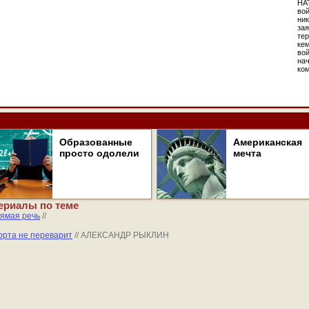
НА
вой
ник
зая
тер
кем
во
на
ко
Образованные
Американская
просто одолели
мечта
ериалы по теме
ямая речь
//
орта не переварит
// АЛЕКСАНДР РЫКЛИН