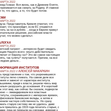
 МАРТА 2022
нид Гозман: Вся жизнь, как в Древнем Египте,
принимается как смерть за Родину. И главное
е то, что здесь, а то, что будет потом.
СМИ
 МАРТА 2022
уза: Представитель Кремля отметил, что
знает, что произойдет, если ЕС откажется
тить за газ в рублях. ...когда в Европе примут
ончательное решение, российские власти
учат, что можно сделать».
БЛОГАХ
 МАРТА 2022
етский патриот: ...интересно будет ожидать
акцию Нашего всего: нешто действительно
лючит от Европы газ? Это же самое настоящее
лять, так гулять!" получается. Причем, на все
ледние деньги...
ФОРМАЦИЯ ИНСТИТУТОВ
АЛЕКСЕЙ МАКАРКИН
 МАРТА 2022 //
ь представление о том, что укоренившиеся
титуты легко сломать. На самом деле все
жнее и зависит от характера института.
ьшевики, придя к власти, решили «весь мир
илья» разрушить до основания. И в короткий
к этот мир, как сейчас бы сказали, подвергли
мене — ликвидировали все властные
ституты, сохранившиеся с имперских времен,
фисковали банковские вклады, а затем и
енили частную собственность. Но сразу
мать старую систему им не удалось: даже
ьги пришлось до 1919 года печатать старые, с
ами, пока не перешли на совзнаки, доверие к