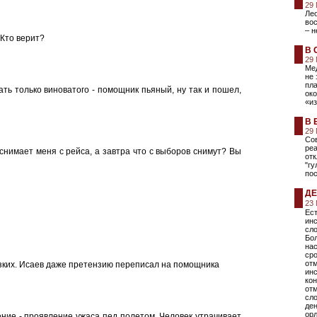
29
Лео
вос
– н
.Кто верит?
В 
29
Мед
не 
пла
ть только виноватого - помощник пьяный, ну так и пошел,
ок
«из
В 
29
Сов
ре
снимает меня с рейса, а завтра что с выборов снимут? Вы
отк
"гу
пос
ДЕ
23
Ест
инс
сло
Бол
нас
сро
от
зких. Исаев даже претензию переписал на помощника
ин
кон
отм
сло
ден
орл
ние - проявление ужаса пед полетом. Человек утрачивает