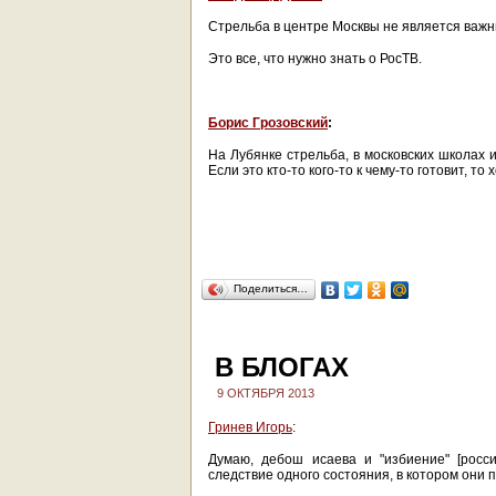
Стрельба в центре Москвы не является важ
Это все, что нужно знать о РосТВ.
Борис Грозовский
:
На Лубянке стрельба, в московских школах 
Если это кто-то кого-то к чему-то готовит, то х
Поделиться…
В БЛОГАХ
9 ОКТЯБРЯ 2013
Гринев Игорь
:
Думаю, дебош исаева и "избиение" [росс
следствие одного состояния, в котором они 