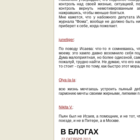
контроль над своей жизнью, ситуацией, п
контроль вернуть немотивированным а
нажравшись, чтобы меньше бояться.
Мне кажется, что у набожного депутата 
журнала "Фома", вообще не должно быть ник
приберет к себе, когда пожелает.
junetiger
:
По поводу Исаева: что-то я сомневаюсь, ч
моему. это хамло давно возомнило себя по
Дума малоприятная, но более одиозной, сам
пожалуй, трудно найти. Не думаю, что его 
то стоит - судя по тому, как быстро этот мо
Olya-la-la
:
всю жизнь мечтаешь устроить пьяный деб
гармонию мечты своими жирными, липкими 
Nikita V.
:
Пьян был не Исаев, а помощник, и не тот, что
поезде, и не в Питере, а в Москве.
В БЛОГАХ
22 ОКТЯБРЯ 2013