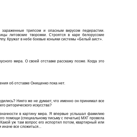
, зараженные трипсом и опасным вирусом педерастии.
ницы литовские творожки. Строятся в каре белорусские
алпу. Кружат в небе боевые коньяки системы «Белый аист».
усного мира. О своей отставке расскажу позже. Когда это
ния об отставке Онищенко пока нет.
удились? Никто же не думает, что именно он принимал все
его риторического искусства?
означности в картину мира. Я впервые услышал фамилию
его помощи (специальному письму с печатью) МХГ провела
 Какой уж там вопрос его испортил потом, квартирный или
и иначе все сложиться...