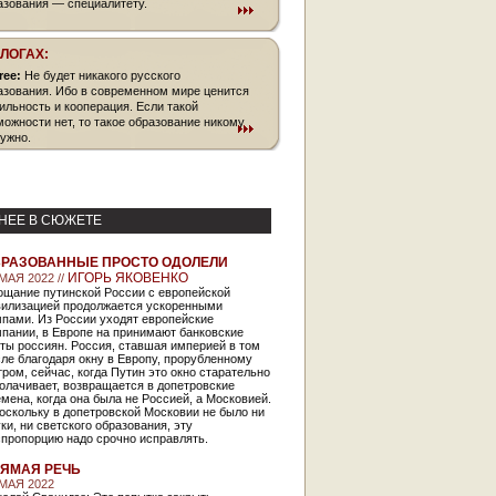
азования — специалитету.
БЛОГАХ:
free:
Не будет никакого русского
азования. Ибо в современном мире ценится
ильность и кооперация. Если такой
можности нет, то такое образование никому
нужно.
НЕЕ В СЮЖЕТЕ
РАЗОВАННЫЕ ПРОСТО ОДОЛЕЛИ
ИГОРЬ ЯКОВЕНКО
МАЯ 2022 //
ощание путинской России с европейской
вилизацией продолжается ускоренными
мпами. Из России уходят европейские
пании, в Европе на принимают банковские
ты россиян. Россия, ставшая империей в том
ле благодаря окну в Европу, прорубленному
ром, сейчас, когда Путин это окно старательно
олачивает, возвращается в допетровские
мена, когда она была не Россией, а Московией.
оскольку в допетровской Московии не было ни
ки, ни светского образования, эту
спропорцию надо срочно исправлять.
ЯМАЯ РЕЧЬ
 МАЯ 2022