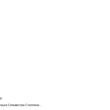
ар
озыск Сильвестра Сталлоне...