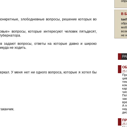
обр
В 
конкретные, злободневные вопросы, решение которых во
tax
обр
моб
овые» вопросы, которые интересуют человек пятьдесят,
воз
 губернатора.
не 
в задают вопросы, ответы на которые давно и широко
икуда не ходить.
РА
ОБ
25 
ркал. У меня нет ни одного вопроса, которые я хотел бы
Пр
ци
те
ком
кар
чис
Пет
зак
вре
А п
таканчик.
нау
ди
ПР
25