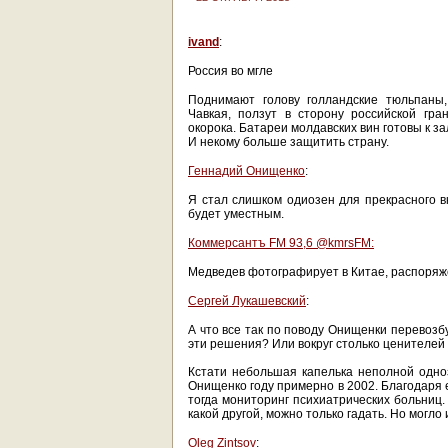
ivand
:
Россия во мгле
Поднимают голову голландские тюльпаны
Чавкая, ползут в сторону российской гра
окорока. Батареи молдавских вин готовы к з
И некому больше защитить страну.
Геннадий Онищенко
:
Я стал слишком одиозен для прекрасного вк
будет уместным.
Коммерсантъ FM 93,6 ‏@kmrsFM:
Медведев фотографирует в Китае, распоряже
Сергей Лукашевский
:
А что все так по поводу Онищенки перевозб
эти решения? Или вокруг столько ценителей 
Кстати небольшая капелька неполной одн
Онищенко году примерно в 2002. Благодаря 
тогда мониторинг психиатрических больниц.
какой другой, можно только гадать. Но могло 
Oleg Zintsov
: