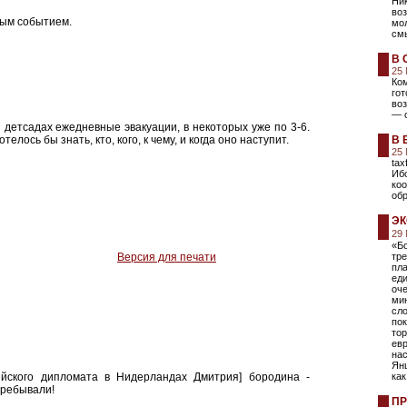
Ник
во
ным событием.
мол
смы
В 
25
Ком
го
воз
— 
и детсадах ежедневные эвакуации, в некоторых уже по 3-6.
отелось бы знать, кто, кого, к чему, и когда оно наступит.
В 
25
tax
Иб
коо
обр
ЭК
29
«Б
Версия для печати
тр
пла
еди
оч
мин
сл
пок
тор
евр
на
Янш
ийского дипломата в Нидерландах Дмитрия] бородина -
как
пребывали!
ПР