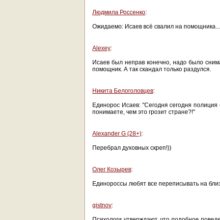
Людмила Россенко
:
Ожидаемо: Исаев всё свалил на помощника..
Alexey
:
Исаев был неправ конечно, надо было снима
помощник. А так скандал только раздулся.
Никита Белоголовцев
:
Единорос Исаев: "Сегодня сегодня полиция 
понимаете, чем это грозит стране?!"
Alexander G (28+)
:
Перебрал духовных скреп!))
Олег Козырев
:
Единороссы любят все переписывать на бли
gistnov
:
Психологи утверждают, что подобное поведе