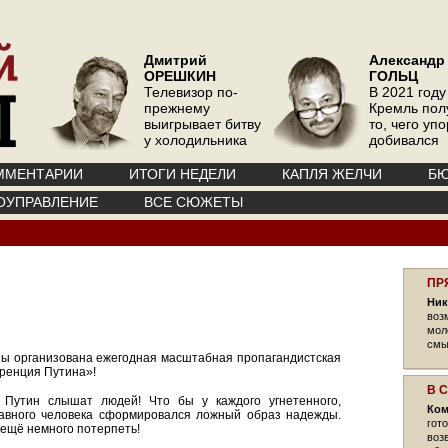
Дмитрий
Александр
ОРЕШКИН
ГОЛЬЦ
Телевизор по-
В 2021 году
прежнему
Кремль пол
выигрывает битву
то, чего уп
у холодильника
добивался
ММЕНТАРИИ
ИТОГИ НЕДЕЛИ
КАПЛЯ ЖЕЛЧИ
БЮ
ОУПРАВЛЕНИЕ
ВСЕ СЮЖЕТЫ
ПР
Ник
воз
мол
смы
ны организована ежегодная масштабная пропагандистская
ренция Путина»!
В 
 Путин слышат людей! Что бы у каждого угнетенного,
Ком
правного человека сформировался ложный образ надежды.
гот
 ещё немного потерпеть!
воз