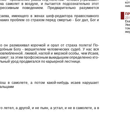
ко
ока самолет в воздухе, и пытается подсознательно этот
ни
грессивным поведением. Предварительно разумеется
ПР
Исаева, имеющего в женах шеф-редактора православного
23
аких проблем со страхом перед смертью - Бог дал, Бог и
Ека
Ув
том
жер
то он размахивал корочкой и орал от страха полета! По-
добным Богу - вершителем человеческих судеб. У нас вся
овлюбленной. лживой, наглой и мерзкой особы, чем Исаев,
накажут: за этим профсоюзным выкидышем определенно кто-
ральный урод продвигался по карьерной лестнице.
ош в самолете, а потом какой-нибудь исаев нарушает
пальцами
 летел, а другой, и не пьян, а устал, и не в самолете, а в