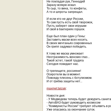
Не покладая рук, Геннадий
Заразу всякую искал.
То сыр, то вина, то конфеты,
А то и шпроты запрещал.
И если кто не друг России,
То сам пусть есть свой творожок,
Пусть заберет свои игрушки
И свой в бактериях горшок.
Еще был план один у Гены:
Заставить маски всех носить.
В своих мечтаньях сокровенных
Он грипп задумал победить.
К тому же маска умножает
Неотразимость женских глаз...
Такой эстет, такой трудяга
Сегодня покидает нас.
О трепещите, россияне!
Осиротели вы в момент.
Повсюду плесень с ботулизмом.
И от грибка защиты нет...
maxmet.talzak
:
Новости дня:
- У Медведева теперь будет дежурить санит
- АвтоВАЗ будет руководить космосом
- "Коммунисты России" требуют объявить в р
Уже опасаюсь за окончание суток.