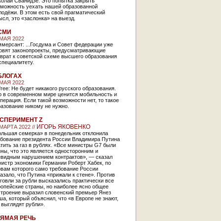
олай Сванидзе: Это попытка закрыть
зможность уехать нашей образованной
одёжи. В этом есть свой прагматический
сл, это «заслонка» на выезд.
СМИ
 МАЯ 2022
мерсант: ...Госдума и Совет федерации уже
товят законопроекты, предусматривающие
врат к советской схеме высшего образования
специалитету.
БЛОГАХ
 МАЯ 2022
free: Не будет никакого русского образования.
о в современном мире ценится мобильность и
перация. Если такой возможности нет, то такое
азование никому не нужно.
СПЕРИМЕНТ Z
ИГОРЬ ЯКОВЕНКО
 МАРТА 2022 //
ольшая семерка» в понедельник отклонила
ебование президента России Владимира Путина
тить за газ в рублях. «Все министры G7 были
ны, что это является односторонним и
евидным нарушением контрактов», — сказал
истр экономики Германии Роберт Хабек, по
овам которого само требование России
азало, что Путина «прижали к стене». Против
говли за рубли высказались практически все
опейские страны, но наиболее ясно общее
строение выразил словенский премьер Янез
а, который объяснил, что «в Европе не знают,
 выглядят рубли».
ЯМАЯ РЕЧЬ