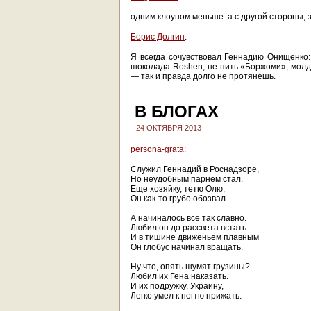
одним клоуном меньше. а с другой стороны, 
Борис Долгин
:
Я всегда сочувствовал Геннадию Онищенко:
шоколада Roshen, не пить «Боржоми», молда
— так и правда долго не протянешь.
В БЛОГАХ
24 ОКТЯБРЯ 2013
persona-grata:
Служил Геннадий в Роснадзоре,
Но неудобным парнем стал.
Еще хозяйку, тетю Олю,
Он как-то грубо обозвал.
А начиналось все так славно.
Любил он до рассвета встать.
И в тишине движеньем плавным
Он глобус начинал вращать.
Ну что, опять шумят грузины?
Любил их Гена наказать.
И их подружку, Украину,
Легко умел к ногтю прижать.