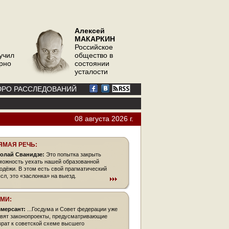
Алексей
МАКАРКИН
Российское
учил
общество в
орно
состоянии
усталости
РО РАССЛЕДОВАНИЙ
08 августа 2026 г.
ЯМАЯ РЕЧЬ:
олай Сванидзе:
Это попытка закрыть
можность уехать нашей образованной
одёжи. В этом есть свой прагматический
сл, это «заслонка» на выезд.
СМИ:
мерсант:
...Госдума и Совет федерации уже
овят законопроекты, предусматривающие
врат к советской схеме высшего