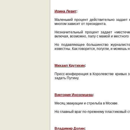
Ирина Левит
:
Маленький процент действительно задает 
многом зависит от президента.
Незначительный процент задает «местечк
включая, возможно, папу с мамой и местного
Но подавляющее большинство журналисто
известны. Как говорится, погугли, и можешь н
Михаил Крутихин
:
Пресс-конференция в Королевстве кривых зе
задать Путину.
Виктория Иноземцева
:
Месяц эвакуации и стрельба в Москве.
Но главный враг по-прежнему пластиковый с
Владимир Долин
: