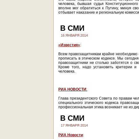
человека, бывшая судья Конституционног
вполне мог обратиться к Путину, минуя св
отбывает наказание и региональную комисс
В СМИ
16 ЯНВАРЯ 2014
«Известия»
:
Всем правозащитникам крайне необходимо 
прописать в этическом кодексе. Мы сегодня
правозащитники не столько заботятся о сво
Кроме того, надо установить критерии и
человека.
РИА НОВОСТИ
:
Глава президентского Совета по правам че
специального этического кодекса правозащ
профессиональная этика возникает не из дир
В СМИ
17 ЯНВАРЯ 2014
РИА Новости
: