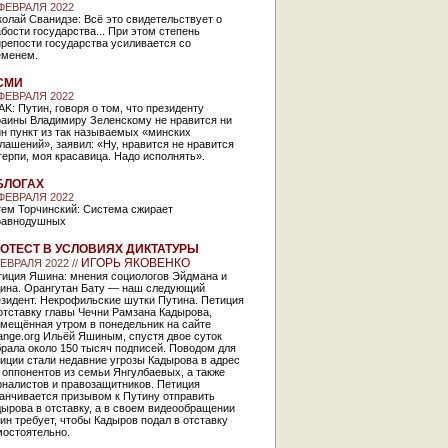
 ФЕВРАЛЯ 2022
олай Сванидзе: Всё это свидетельствует о
бости государства... При этом степень
репости государства усиливается со
еменем.
СМИ
 ФЕВРАЛЯ 2022
K: Путин, говоря о том, что президенту
раины Владимиру Зеленскому не нравится ни
н пункт из так называемых «минских
лашений», заявил: «Ну, нравится не нравится
ерпи, моя красавица. Надо исполнять».
БЛОГАХ
 ФЕВРАЛЯ 2022
тем Торчинский: Система сжирает
равнодушных
ОТЕСТ В УСЛОВИЯХ ДИКТАТУРЫ
ИГОРЬ ЯКОВЕНКО
ФЕВРАЛЯ 2022 //
тиция Яшина: мнения социологов Эйдмана и
ина. Орангутан Бату — наш следующий
езидент. Некрофильские шутки Путина. Петиция
отставку главы Чечни Рамзана Кадырова,
змещённая утром в понедельник на сайте
ange.org Ильёй Яшиным, спустя двое суток
рала около 150 тысяч подписей. Поводом для
иции стали недавние угрозы Кадырова в адрес
 оппонентов из семьи Янгулбаевых, а также
рналистов и правозащитников. Петиция
анчивается призывом к Путину отправить
ырова в отставку, а в своем видеообращении
н требует, чтобы Кадыров подал в отставку
мостоятельно.