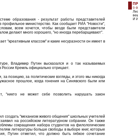
ПР
9 
Лео
вещ
И И
стеме образования - результат работы представителей
" в профильное министерство. Как сообщает РИА "Новости",
словам, всем хочется, чтобы везде были представители
чалом делают много хорошего, "но иногда перебарщивают".
ает "креативным классом" и какие несуразности он имеет в
туре, Владимир Путин высказался и о так называемых
в России Кремль официально отрицает.
и, за позицию, за политические взгляды, и этого мы никогда
 ужасное прошлое, когда гонения на Синявского были или
нт, "никто не может себе позволить нарушать закон
л создать "механизм живого общения" школьных учителей
 заявил на российском литературном собрании. Он также
роблемы сокращения набора студентов на филологические
телям литературы больше свободы в выборе книг, которые
ния, Путин отметил, что должно быть гибкое сочетание