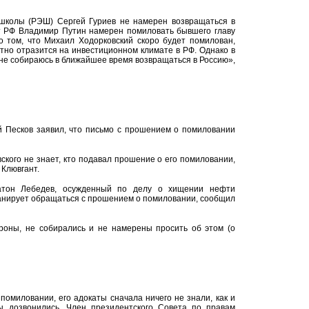
 школы (РЭШ) Сергей Гуриев не намерен возвращаться в
нт РФ Владимир Путин намерен помиловать бывшего главу
 том, что Михаил Ходорковский скоро будет помилован,
тно отразится на инвестиционном климате в РФ. Однако в
 не собираюсь в ближайшее время возвращаться в Россию»,
й Песков заявил, что письмо с прошением о помиловании
кого не знает, кто подавал прошение о его помиловании,
Клювгант.
тон Лебедев, осужденный по делу о хищении нефти
ланирует обращаться с прошением о помиловании, сообщил
роны, не собирались и не намерены просить об этом (о
помиловании, его адокаты сначала ничего не знали, как и
 дозвонились. Член президентского Совета по правам