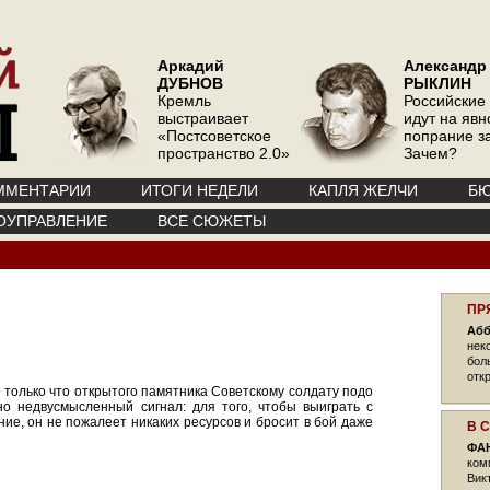
Аркадий
Александр
ДУБНОВ
РЫКЛИН
Кремль
Российские
выстраивает
идут на явн
«Постсоветское
попрание з
пространство 2.0»
Зачем?
ММЕНТАРИИ
ИТОГИ НЕДЕЛИ
КАПЛЯ ЖЕЛЧИ
БЮ
ОУПРАВЛЕНИЕ
ВСЕ СЮЖЕТЫ
ПР
Абб
нек
бол
отк
только что открытого памятника Советскому солдату подо
о недвусмысленный сигнал: для того, чтобы выиграть с
ие, он не пожалеет никаких ресурсов и бросит в бой даже
В 
ФА
ком
Вик