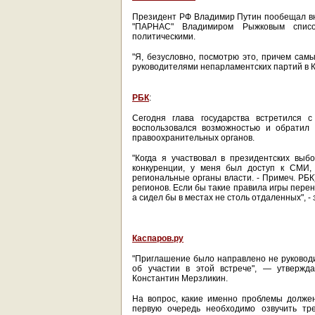
Президент РФ Владимир Путин пообещал в
"ПАРНАС" Владимиром Рыжковым списо
политическими.
"Я, безусловно, посмотрю это, причем сам
руководителями непарламентских партий в К
РБК
:
Сегодня глава государства встретился с
воспользовался возможностью и обратил
правоохранительных органов.
"Когда я участвовал в президентских выб
конкуренции, у меня был доступ к СМИ, 
региональные органы власти. - Примеч. РБК
регионов. Если бы такие правила игры перен
а сидел бы в местах не столь отдаленных", -
Каспаров.ру
"Приглашение было направлено не руковод
об участии в этой встрече", — утвержд
Константин Мерзликин.
На вопрос, какие именно проблемы должен 
первую очередь необходимо озвучить тр