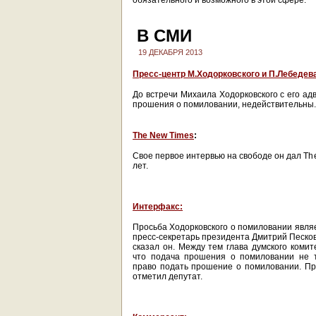
обязательного и возможного в этой сфере.
В СМИ
19 ДЕКАБРЯ 2013
Пресс-центр М.Ходорковского и П.Лебедев
До встречи Михаила Ходорковского с его а
прошения о помиловании, недействительны.
The New Times
:
Свое первое интервью на свободе он дал Th
лет.
Интерфакс:
Просьба Ходорковского о помиловании являе
пресс-секретарь президента Дмитрий Песков
сказал он. Между тем глава думского коми
что подача прошения о помиловании не т
право подать прошение о помиловании. При
отметил депутат.