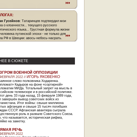
БЛОГАХ:
ан Гусейнов
: Татаринцев подтвердил мои
ва о клоачности... текущего русского
итического языка... Грустная формула жизни
 человека путинской эпохи - не только для
ла РФ в Швеции: авось-небось-насрать.
НЕЕ В СЮЖЕТЕ
ЗГРОМ ВОЕННОЙ ОППОЗИЦИИ
ИГОРЬ ЯКОВЕНКО
 ФЕВРАЛЯ 2022 //
аянное слово полковника Ходаренка.
ипломат» Кадыров на фоне «сортирной»
пломатии МИДа. Тотальный запрет на мысль в
сийском телевизоре и в российской политике.
тот день 33 года назад, 15 февраля 1989 года,
 завершён вывод советских войск из
ганистана. Итог войны: свыше миллиона
итых афганцев и свыше 15 тысяч погибших
аждан СССР. Афганская авантюра сыграла
щественную роль в развале Советского Союза.
, что называется, историческая рифма,
яйке на заметку.
ЯМАЯ РЕЧЬ
 ФЕВРАЛЯ 2022