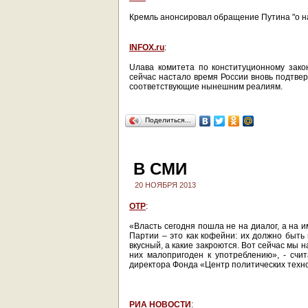
Кремль анонсировал обращение Путина "о на
INFOX.ru
:
Uлава комитета по конституционному зако
сейчас настало время России вновь подтвер
соответствующие нынешним реалиям.
Поделиться…
В СМИ
20 НОЯБРЯ 2013
ОТР
:
«Власть сегодня пошла не на диалог, а на 
Партии – это как кофейни: их должно быть 
вкусный, а какие закроются. Вот сейчас мы н
них малопригоден к употреблению», - счи
директора Фонда «Центр политических техн
РИА НОВОСТИ
: