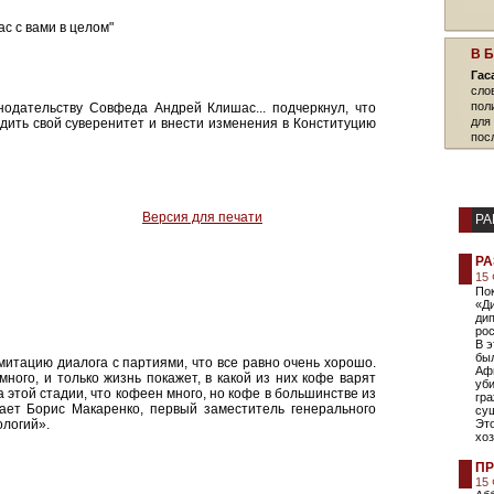
с с вами в целом"
В 
Гас
сло
пол
нодательству Совфеда Андрей Клишас... подчеркнул, что
для
дить свой суверенитет и внести изменения в Конституцию
пос
Версия для печати
РА
РА
15
Пок
«Д
ди
рос
В э
был
имитацию диалога с партиями, что все равно очень хорошо.
Аф
много, и только жизнь покажет, в какой из них кофе варят
уб
а этой стадии, что кофеен много, но кофе в большинстве из
гр
тает Борис Макаренко, первый заместитель генерального
су
ологий».
Это
хоз
ПР
15