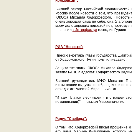
Коммерсант:
Бывший ректор Российской экономической
Россию после новости о том, что президе
ЮКОСа Михаила Ходорковского. «Новость о
очень хорошая сама по себе, она благоприя
моем деле хороших новостей нет, поэтому я
— заявил
«Интерфаксу»
господин Гуриев.
РИА "Новости":
Пресс-секретарь главы государства Дмитри
от Ходорковского Путин получил недавно.
Защита экс-главы ЮКОСа Михаила Ходорковс
заявил РАПСИ адвокат Ходорковского Вадим 
Бывший руководитель МФО Менатеп Пла
и отмывании выручки, не обращался и не п
его адвокат Алексей Мирошниченко.
"И сам Платон Леонидович, и с нашей сто
помиловании)", — сказал Мирошниченко.
Радио "Свобода":
О том, что Ходорковский писал прошение о 
его мама Марина Филипповна, которой мы