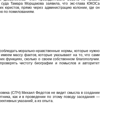
о суда Тамара Морщакова заявила, что экс-глава ЮКОСа
оих юристов, прямо через администрацию колонии, где он
ию по помилованиям.
соблюдать морально-нравственные нормы, которые нужно
 имеем массу фактов, которые указывают на то, что сами
их функциях, сколько о своем собственном благополучии.
 проверять чистоту биографии и помыслов и авторитет
ловека (СПЧ) Михаил Федотов не видит смысла в создании
итника, как и в проведении по этому поводу заседания —
ективных указаний, а из опыта.