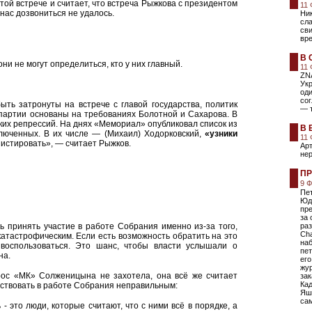
той встрече и считает, что встреча Рыжкова с президентом
11
ас дозвониться не удалось.
Ник
сла
сви
вр
В 
они не могут определиться, кто у них главный.
11
ZNA
Ук
оди
сог
ыть затронуты на встрече с главой государства, политик
— т
партии основаны на требованиях Болотной и Сахарова. В
их репрессий. На днях «Мемориал» опубликовал список из
В 
ключенных. В их числе — (Михаил) Ходорковский,
«узники
11
нистировать», — считает Рыжков.
Ар
не
ПР
9 
Пе
Юд
пр
за 
 принять участие в работе Собрания именно из-за того,
ра
Ch
атастрофическим. Если есть возможность обратить на это
наб
воспользоваться. Это шанс, чтобы власти услышали о
пет
на.
его
жу
прос «МК» Солженицына не захотела, она всё же считает
зак
Кад
аствовать в работе Собрания неправильным:
Яши
са
 - это люди, которые считают, что с ними всё в порядке, а