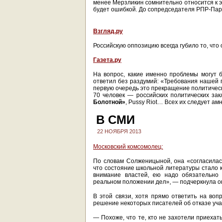
менее Мерзликин сомнительно относится к э
будет ошибкой. До сопредседателя РПР-Парн
Взгляд.ру
Российскую оппозицию всегда губило то, что 
Газета.ру
На вопрос, какие именно проблемы могут б
ответил без раздумий: «Требования нашей 
первую очередь это прекращение политическ
70 человек — российских политических за
Болотной»
, Pussy Riot… Всех их следует ам
В СМИ
22 НОЯБРЯ 2013
Московский комсомолец:
По словам Солженицыной, она «согласилась
что состояние школьной литературы стало к
внимание властей, ею надо обязательно 
реальном положении дел», — подчеркнула о
В этой связи, хотя прямо ответить на во
решение некоторых писателей об отказе уч
— Похоже, что те, кто не захотели приехать