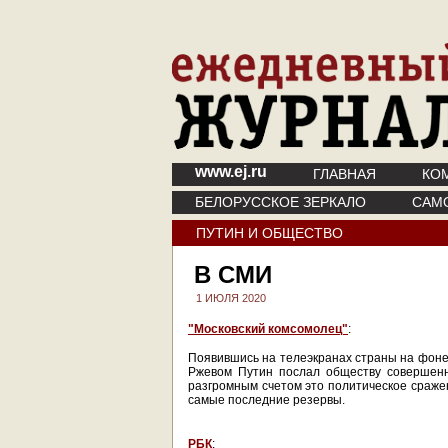
www.ej.ru
ГЛАВНАЯ
КО
БЕЛОРУССКОЕ ЗЕРКАЛО
САМ
ПУТИН И ОБЩЕСТВО
В СМИ
1 ИЮЛЯ 2020
"Московский комсомолец"
:
Появившись на телеэкранах страны на фоне 
Ржевом Путин послал обществу совершенн
разгромным счетом это политическое сражен
самые последние резервы.
РБК
: