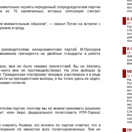
Аб
не
нимательно изучить переданный сопредседателем партии
бол
к из 70 заключенных, которых оппозиция считает
отк
В 
15
ым внимательным образом", — сказал Путин на встрече с
Гас
ремле в среду.
сло
пол
для
пос
В 
 руководителями непарламентских партий. М.Прохоров
15
 внимание президента на двойные стандарты в работе
ФА
ко
Вик
орах, мне не было никаких препятствий. Вы не боялись
никто мне не противодействовал. На этих выборах (в
МЕ
) "Гражданская платформа" впервые участвовала и в ряде
11
ести на президентские выборы, я бы точно здесь не сидел,
На
 заявил политик.
Пут
мн
муз
ин
мат
Ро
анг
«60
ителям партии, поэтому мы не можем принимать решение
Со
ает член бюро федерального политсовета РПР-Парнас
Иг
сво
пл
озвучить Рыжков, его коллега по партии ответил, что в
ебования об амнистии всех политзаключенных. Тем не
ПР