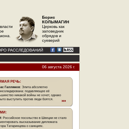
Борис
КОЛЫМАГИН
 власти
Церковь как
ое
заповедник
акона.
обрядов и
суеверий
РО РАССЛЕДОВАНИЙ
06 августа 2026 г.
ЯМАЯ РЕЧЬ:
ас Галлямов
: Элита абсолютно
онсолидирована: подавляющее её
ьшинство никакой войны не хочет, однако
рыто выступить против люди боятся.
СМИ:
Н
: Российское посольство в Швеции не стало
ментировать высказывание дипломата
тора Татаринцева о санкциях.