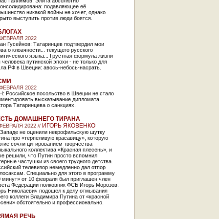
бас Галлямов: Элита абсолютно
консолидирована: подавляющее её
ьшинство никакой войны не хочет, однако
рыто выступить против люди боятся.
БЛОГАХ
 ФЕВРАЛЯ 2022
ан Гусейнов: Татаринцев подтвердил мои
ва о клоачности... текущего русского
итического языка... Грустная формула жизни
 человека путинской эпохи - не только для
ла РФ в Швеции: авось-небось-насрать.
СМИ
 ФЕВРАЛЯ 2022
Н: Российское посольство в Швеции не стало
мментировать высказывание дипломата
тора Татаринцева о санкциях.
СТЬ ДОМАШНЕГО ТИРАНА
ИГОРЬ ЯКОВЕНКО
 ФЕВРАЛЯ 2022 //
 Западе не оценили некрофильскую шутку
ина про «терпеливую красавицу», которую
огие сочли цитированием творчества
ыкального коллектива «Красная плесень», и
ые решили, что Путин просто вспомнил
ерные частушки из своего трудного детства.
ссийский телевизор немедленно дал отпор
лосаксам. Специально для этого в программу
 минут» от 10 февраля был приглашен член
вета Федерации полковник ФСБ Игорь Морозов.
орь Николаевич подошел к делу отмывания
его коллеги Владимира Путина от «красной
есени» обстоятельно и профессионально.
ЯМАЯ РЕЧЬ