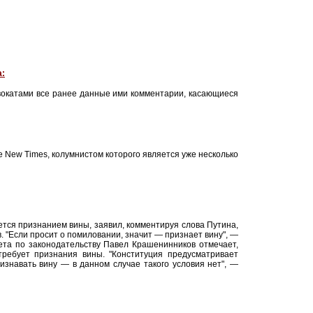
а:
двокатами все ранее данные ими комментарии, касающиеся
e New Times, колумнистом которого является уже несколько
тся признанием вины, заявил, комментируя слова Путина,
. "Если просит о помиловании, значит — признает вину", —
тета по законодательству Павел Крашенинников отмечает,
ребует признания вины. "Конституция предусматривает
знавать вину — в данном случае такого условия нет", —