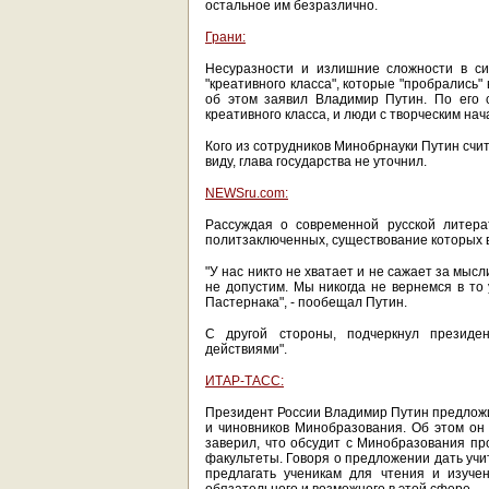
остальное им безразлично.
Грани:
Несуразности и излишние сложности в си
"креативного класса", которые "пробрались
об этом заявил Владимир Путин. По его 
креативного класса, и люди с творческим на
Кого из сотрудников Минобрнауки Путин счит
виду, глава государства не уточнил.
NEWSru.com:
Рассуждая о современной русской литера
политзаключенных, существование которых 
"У нас никто не хватает и не сажает за мысл
не допустим. Мы никогда не вернемся в то
Пастернака", - пообещал Путин.
С другой стороны, подчеркнул президе
действиями".
ИТАР-ТАСС:
Президент России Владимир Путин предложи
и чиновников Минобразования. Об этом он
заверил, что обсудит с Минобразования п
факультеты. Говоря о предложении дать учи
предлагать ученикам для чтения и изуче