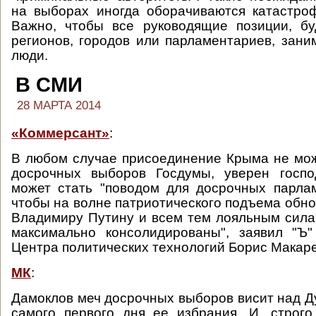
на выборах иногда оборачиваются катастро
Важно, чтобы все руководящие позиции, бу
регионов, городов или парламентариев, зан
люди.
В СМИ
28 МАРТА 2014
«Коммерсант»
:
В любом случае присоединение Крыма не мо
досрочных выборов Госдумы, уверен госп
может стать "поводом для досрочных парла
чтобы на волне патриотического подъема обно
Владимиру Путину и всем тем лояльным сила
максимально консолидированы", заявил "Ъ"
Центра политических технологий Борис Макаре
МК
:
Дамоклов меч досрочных выборов висит над Ду
самого первого дня ее избрания. И, строго