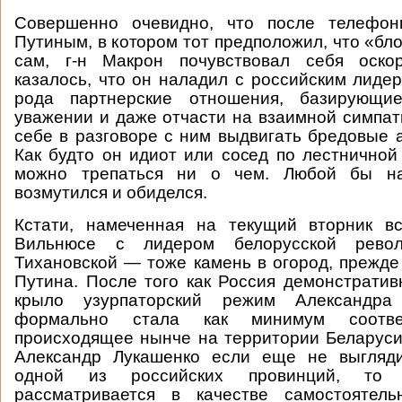
Совершенно очевидно, что после телефон
Путиным, в котором тот предположил, что «бл
сам, г-н Макрон почувствовал себя оско
казалось, что он наладил с российским лиде
рода партнерские отношения, базирующи
уважении и даже отчасти на взаимной симпати
себе в разговоре с ним выдвигать бредовые 
Как будто он идиот или сосед по лестничной 
можно трепаться ни о чем. Любой бы н
возмутился и обиделся.
Кстати, намеченная на текущий вторник в
Вильнюсе с лидером белорусской рево
Тихановской — тоже камень в огород, прежде
Путина. После того как Россия демонстратив
крыло узурпаторский режим Александра
формально стала как минимум соотв
происходящее нынче на территории Беларуси
Александр Лукашенко если еще не выгляди
одной из российских провинций, то
рассматривается в качестве самостоятель