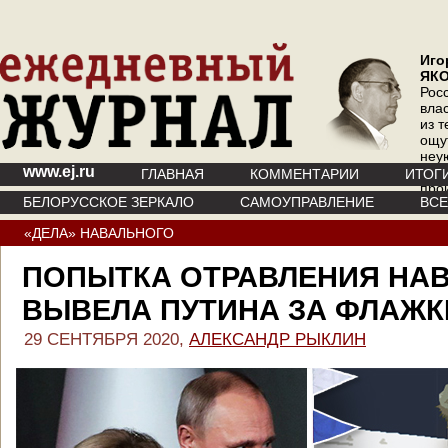
Иго
ЯК
Рос
вла
из т
ощу
неу
www.ej.ru
где 
ГЛАВНАЯ
КОММЕНТАРИИ
ИТОГ
про
БЕЛОРУССКОЕ ЗЕРКАЛО
САМОУПРАВЛЕНИЕ
ВС
инт
«ДЕЛА» НАВАЛЬНОГО
ПОПЫТКА ОТРАВЛЕНИЯ НА
ВЫВЕЛА ПУТИНА ЗА ФЛАЖК
29 СЕНТЯБРЯ 2020,
АЛЕКСАНДР РЫКЛИН