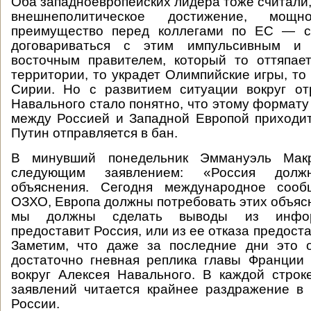
Оба западноевропейских лидера тоже считали,
внешнеполитическое достижение, мощн
преимущество перед коллегами по ЕС — сп
договариваться с этим импульсивным и 
восточным правителем, который то оттяпае
территории, то украдет Олимпийские игры, то
Сирии. Но с развитием ситуации вокруг от
Навального стало понятно, что этому формат
между Россией и Западной Европой приходи
Путин отправляется в бан.
В минувший понедельник Эммануэль Мак
следующим заявлением: «Россия должн
объяснения. Сегодня международное сооб
ОЗХО, Европа должны потребовать этих объясн
мы должны сделать выводы из инфор
предоставит Россия, или из ее отказа предост
Заметим, что даже за последние дни это 
достаточно гневная реплика главы Франции
вокруг Алексея Навального. В каждой строк
заявлений читается крайнее раздражение в
России.