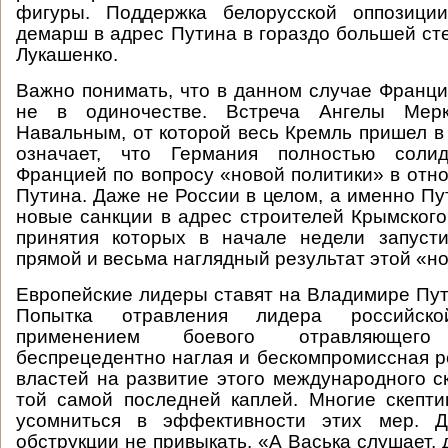
фигуры. Поддержка белорусской оппозици
демарш в адрес Путина в гораздо большей сте
Лукашенко.
Важно понимать, что в данном случае Франци
не в одиночестве. Встреча Ангелы Мер
Навальным, от которой весь Кремль пришел в
означает, что Германия полностью солид
Францией по вопросу «новой политики» в от
Путина. Даже не России в целом, а именно Пу
новые санкции в адрес строителей Крымского
принятия которых в начале недели запус
прямой и весьма наглядный результат этой «но
Европейские лидеры ставят на Владимире Пут
Попытка отравления лидера российск
применением боевого отравляюще
беспрецедентно наглая и бескомпромиссная р
властей на развитие этого международного с
той самой последней каплей. Многие скептик
усомниться в эффективности этих мер. Д
обструкции не привыкать. «А Васька слушает, д