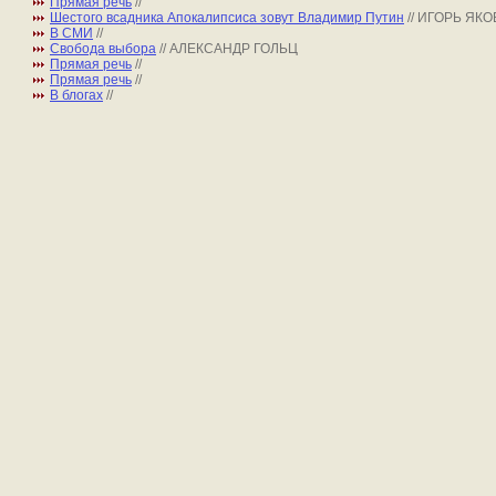
Прямая речь
//
Шестого всадника Апокалипсиса зовут Владимир Путин
// ИГОРЬ ЯК
В СМИ
//
Свобода выбора
// АЛЕКСАНДР ГОЛЬЦ
Прямая речь
//
Прямая речь
//
В блогах
//