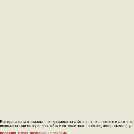
Все права на материалы, находящиеся на сайте ej.ru, охраняются в соответс
использовании материалов сайта и сателлитных проектов, гиперссылка (hyperl
редакция
,
e-mail
,
размещение рекламы
.