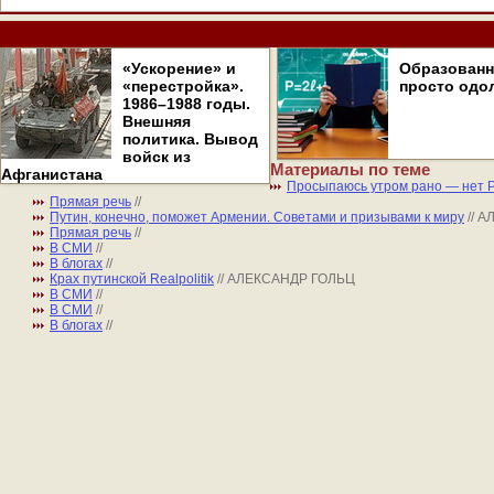
«Ускорение» и
Образован
«перестройка».
просто одо
1986–1988 годы.
Внешняя
политика. Вывод
войск из
Материалы по теме
Афганистана
Просыпаюсь утром рано — нет 
Прямая речь
//
Путин, конечно, поможет Армении. Советами и призывами к миру
// 
Прямая речь
//
В СМИ
//
В блогах
//
Крах путинской Realpolitik
// АЛЕКСАНДР ГОЛЬЦ
В СМИ
//
В СМИ
//
В блогах
//