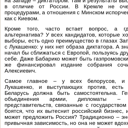
на Западе – диктатором. Там и результаты вы
в отличие от России. В Кремле не оче
процедурами, а отношения с Минском испорчен
как с Киевом.
Кроме того, часто встает вопрос, а гд
альтернатива? У всех кандидатов, которые хо
выборы, есть одно преимущество в глазах За
с Лукашенко: у них нет образа диктатора. А зн
начал бы сближаться с Европой, пользуясь др
себе. Даже Бабарико может быть газпромовски
же финансировал издание собрания соч
Алексиевич.
Самое главное – у всех белорусов, и
Лукашенко, и выступающих против, есть 
Беларусь должна быть самостоятельна. Г
объединения армии, дипломаты – ди
представительств, связанные с государством
боятся, что их вытеснит российский бизнес, 
может предложить Россия? Традиционно – эн
привычная зависимость, но она не может вдох