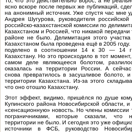
То, что это действительно вброс, а не реаль
ясно вскоре после первых же публикаций, сде
на анонимный источник. Уже спустя час мне у
Андрея Шугурова, руководителя российской
российско-казахстанской комиссии по делимит
Казахстаном и Россией, что никакой передачи
районе не было. Делимитация этого участк
Казахстаном была проведена ещё в 2005 году.
поделено в соотношении 14 к 30 — 14 ге
Казахстану. Но это происходило в тот момент,
самом деле являющееся болотом, разлило
оказалась на территории России. А сейчас
снова превратилось в засушливое болото, и
территории Казахстана. Из-за этого складыва
что оно отошло Казахстану.
Этот эффект, видимо, пришёлся по душе кому
Купинского района Новосибирской области, и
«сенсационную» новость. Но члены комиссии т
пограничниками, которые сказали, что н
территории не было. И сегодня это уже офици
источники в ФСБ, руководство Новосиби