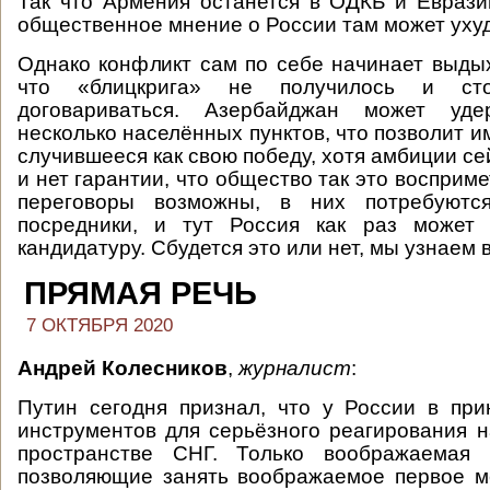
Так что Армения останется в ОДКБ и Еврази
общественное мнение о России там может уху
Однако конфликт сам по себе начинает выдых
что «блицкрига» не получилось и сто
договариваться. Азербайджан может уд
несколько населённых пунктов, что позволит 
случившееся как свою победу, хотя амбиции с
и нет гарантии, что общество так это восприме
переговоры возможны, в них потребуютс
посредники, и тут Россия как раз может
кандидатуру. Сбудется это или нет, мы узнаем
ПРЯМАЯ РЕЧЬ
7 ОКТЯБРЯ 2020
Андрей Колесников
,
журналист
:
Путин сегодня признал, что у России в пр
инструментов для серьёзного реагирования 
пространстве СНГ. Только воображаемая 
позволяющие занять воображаемое первое м