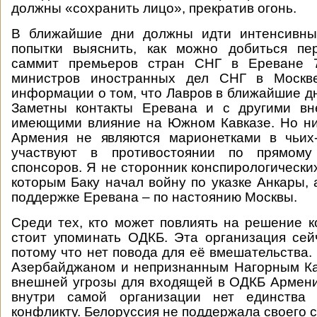
должны «сохранить лицо», прекратив огонь.
В ближайшие дни должны идти интенсивны
попытки выяснить, как можно добиться пе
саммит премьеров стран СНГ в Ереване 7
министров иностранных дел СНГ в Москве
информации о том, что Лавров в ближайшие дн
Заметны контакты Еревана и с другими вн
имеющими влияние на Южном Кавказе. Но ни
Армения не являются марионетками в чьих-
участвуют в противостоянии по прямому
спонсоров. Я не сторонник конспирологически
которым Баку начал войну по указке Анкары, 
поддержке Еревана – по настоянию Москвы.
Среди тех, кто может повлиять на решение к
стоит упоминать ОДКБ. Эта организация сей
потому что нет повода для её вмешательства.
Азербайджаном и непризнанным Нагорным Ка
внешней угрозы для входящей в ОДКБ Армении
внутри самой организации нет единства
конфликту. Белоруссия не поддержала своего 