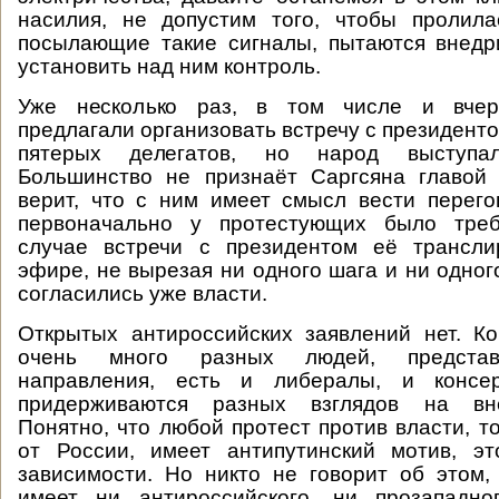
насилия, не допустим того, чтобы пролила
посылающие такие сигналы, пытаются внедр
установить над ним контроль.
Уже несколько раз, в том числе и вчер
предлагали организовать встречу с президенто
пятерых делегатов, но народ выступа
Большинство не признаёт Саргсяна главой 
верит, что с ним имеет смысл вести перего
первоначально у протестующих было треб
случае встречи с президентом её трансл
эфире, не вырезая ни одного шага и ни одног
согласились уже власти.
Открытых антироссийских заявлений нет. Ко
очень много разных людей, предста
направления, есть и либералы, и консер
придерживаются разных взглядов на вн
Понятно, что любой протест против власти, т
от России, имеет антипутинский мотив, эт
зависимости. Но никто не говорит об этом
имеет ни антироссийского, ни прозападно