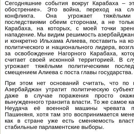
Сегодняшние события вокруг Карабаха – э
обострение». Это война, переход на с
конфликта. Она угрожает тяжёлыми 
последствиями обеим сторонам, а не толь
Карабаха, на которых, с моей точки зрен
нападение. Мы видим решимость азербайджанс
и конкретно Ильхама Алиева, поставить на к
политического и национального лидера, возг
за освобождение Нагорного Карабаха, кот
считает своей исконной территорией. В сл
угрожает тяжёлыми политическими после
смещением Алиева с поста главы государства.
При этом нет оснований считать, что по 
Азербайджан утратит политическую субъект
даже в случае поражения просто окаж
вынужденного транзита власти. То же самое к
Неудача её военной машины чревата п
Пашиняня, хотя там это воспринимается мене
как в стране уже есть сменяемость влас
стабильные парламентские выборы.