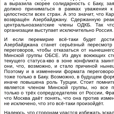
а выразила скорее солидарность с Баку, за
должно приниматься в рамках уважения к
целостности всех стран. А это значит, что К
возвращён Азербайджану. Сдержанную реа
центральноазиатские члены ОДКБ. Так чт
организации выступает исключительно Россия.
И если перемирие всё-таки будет дости
Азербайджана станет серьёзный пересмот
переговоров, чтобы отказаться от нынешне
Минской группы ОБСЕ. Из двух воюющих ст
текущего статуса-кво в зоне конфликта заин
они, что, возможно, и стало причиной ныне
Поэтому и в изменении формата переговоро
тоже только в Баку. Возможно, в будущем фор
иначе повышена роль Турции. Стоит помнит
является членом Минской группы, но все п
только о трёх сопредседателях от России, Фр
что Москва даёт понять, что она против изме
не исключено, что это всё-таки произойдёт.
Надеюсь, что сторонам удастся избежать эска