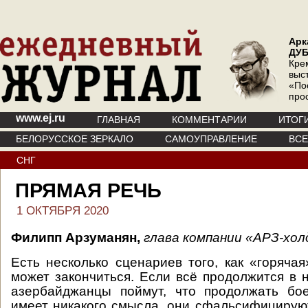
Арк
ДУ
Кре
выс
«По
про
www.ej.ru
ГЛАВНАЯ
КОММЕНТАРИИ
ИТОГ
БЕЛОРУССКОЕ ЗЕРКАЛО
САМОУПРАВЛЕНИЕ
ВС
СНГ
ПРЯМАЯ РЕЧЬ
1 ОКТЯБРЯ 2020
Филипп Арзуманян,
глава компании «АРЗ-хол
Есть несколько сценариев того, как «горяча
может закончиться. Если всё продолжится в
азербайджанцы поймут, что продолжать бо
имеет никакого смысла, они сфальсифицирую