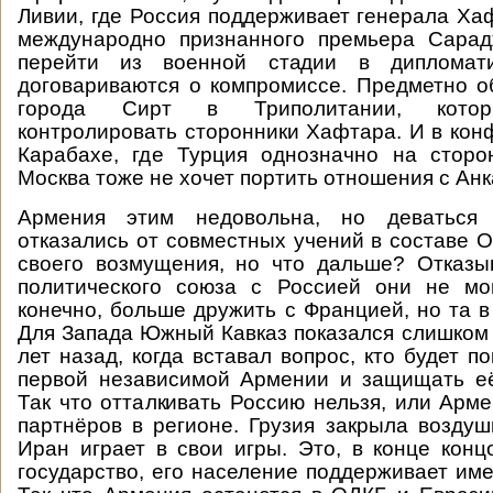
Ливии, где Россия поддерживает генерала Ха
международно признанного премьера Сарад
перейти из военной стадии в дипломати
договариваются о компромиссе. Предметно о
города Сирт в Триполитании, котор
контролировать сторонники Хафтара. И в кон
Карабахе, где Турция однозначно на сторо
Москва тоже не хочет портить отношения с Анк
Армения этим недовольна, но деваться
отказались от совместных учений в составе О
своего возмущения, но что дальше? Отказы
политического союза с Россией они не мог
конечно, больше дружить с Францией, но та в
Для Запада Южный Кавказ показался слишком
лет назад, когда вставал вопрос, кто будет п
первой независимой Армении и защищать её
Так что отталкивать Россию нельзя, или Арме
партнёров в регионе. Грузия закрыла воздуш
Иран играет в свои игры. Это, в конце конц
государство, его население поддерживает им