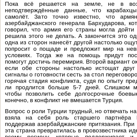
Пока всё решается на земле, не в воз
неподтверждённые данные, что карабахцы
самолёт. Зато точно известно, что армя
азербайджанского генерала Бархударова, ко
говорил, что армия его страны могла дойти
решила этого не делать. А закончится это од
одна из сторон нанесёт другой настолько ощу
попросит о пощаде и предложит мир на нев
условиях. Тогда же на помощь придут пос
помогут достичь перемирия. Второй вариант о
если обе стороны настолько истощат друг 
сигналы о готовности сесть за стол переговор
горячая стадия конфликта, судя по опыту пре
ли продлится больше 5-7 дней. Слишком м
чтобы позволить себе долгосрочные боевые
конечно, в конфликт не вмешается Турция.
Вопрос о роли Турции трудный, но отвечать на
взяла на себя роль старшего партнёра Б
поддержав азербайджанские притязания. Пр
эта страна превратилась в провозвестника ид
всему региону, которые поддерживает и 