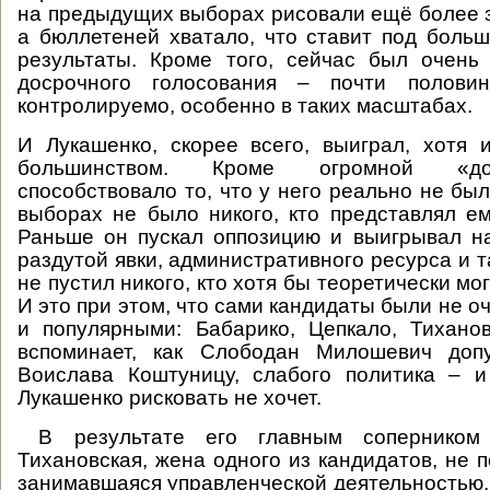
на предыдущих выборах рисовали ещё более з
а бюллетеней хватало, что ставит под боль
результаты. Кроме того, сейчас был очень
досрочного голосования – почти половин
контролируемо, особенно в таких масштабах.
И Лукашенко, скорее всего, выиграл, хотя
большинством. Кроме огромной «до
способствовало то, что у него реально не бы
выборах не было никого, кто представлял ему
Раньше он пускал оппозицию и выигрывал н
раздутой явки, административного ресурса и т
не пустил никого, кто хотя бы теоретически мог
И это при этом, что сами кандидаты были не 
и популярными: Бабарико, Цепкало, Тихано
вспоминает, как Слободан Милошевич доп
Воислава Коштуницу, слабого политика – и
Лукашенко рисковать не хочет.
В результате его главным соперником
Тихановская, жена одного из кандидатов, не п
занимавшаяся управленческой деятельностью. 