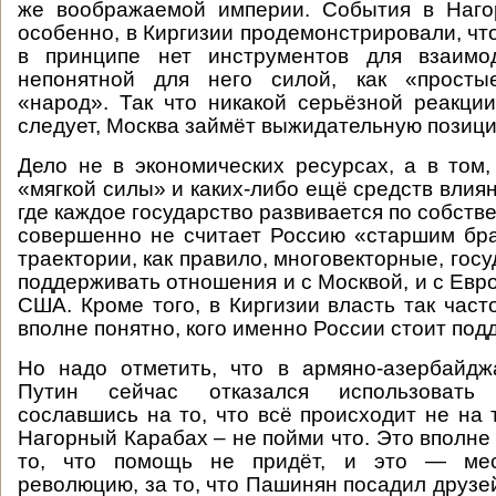
же воображаемой империи. События в Наго
особенно, в Киргизии продемонстрировали, чт
в принципе нет инструментов для взаимо
непонятной для него силой, как «просты
«народ». Так что никакой серьёзной реакци
следует, Москва займёт выжидательную позици
Дело не в экономических ресурсах, а в том,
«мягкой силы» и каких-либо ещё средств влия
где каждое государство развивается по собств
совершенно не считает Россию «старшим бр
траектории, как правило, многовекторные, гос
поддерживать отношения и с Москвой, и с Европ
США. Кроме того, в Киргизии власть так част
вполне понятно, кого именно России стоит под
Но надо отметить, что в армяно-азербайдж
Путин сейчас отказался использовать
сославшись на то, что всё происходит не на 
Нагорный Карабах – не пойми что. Это вполне
то, что помощь не придёт, и это — ме
революцию, за то, что Пашинян посадил друзе