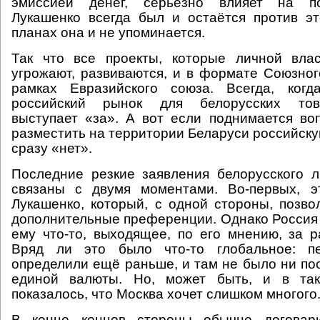
эмиссией денег, серьёзно влияет на по
Лукашенко всегда был и остаётся против э
планах она и не упоминается.
Так что все проекты, которые личной вла
угрожают, развиваются, и в формате Союзного
рамках Евразийского союза. Всегда, ког
российский рынок для белорусских тов
выступает «за». А вот если поднимается во
разместить на территории Беларуси российску
сразу «нет».
Последние резкие заявления белорусского 
связаны с двумя моментами. Во-первых, э
Лукашенко, который, с одной стороны, позво
дополнительные преференции. Однако Россия
ему что-то, выходящее, по его мнению, за р
Вряд ли это было что-то глобальное: пе
определили ещё раньше, и там не было ни пос
единой валюты. Но, может быть, и в так
показалось, что Москва хочет слишком многого
В конце концов стороны обычно договари