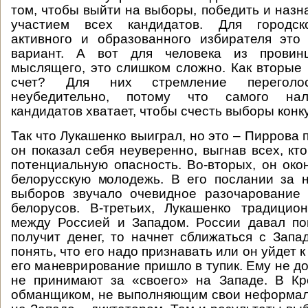
том, чтобы выйти на выборы, победить и назн
участием всех кандидатов. Для городско
активного и образованного избирателя это
вариант. А вот для человека из провинц
мыслящего, это слишком сложно. Как вторые
счет? Для них стремление переголос
неубедительно, потому что самого нал
кандидатов хватает, чтобы счесть выборы кон
Так что Лукашенко выиграл, но это – Пиррова 
он показал себя неуверенно, выгнав всех, кт
потенциальную опасность. Во-вторых, он око
белорусскую молодежь. В его послании за 
выборов звучало очевидное разочарование
белорусов. В-третьих, Лукашенко традицио
между Россией и Западом. России давал по
получит денег, то начнет сближаться с Запа
понять, что его надо признавать или он уйдет к
его маневрирование пришло в тупик. Ему не д
не принимают за «своего» на Западе. В Кр
обманщиком, не выполняющим свои неформал