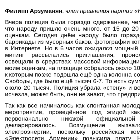
Филипп Арзуманян
,
член правления партии «
Вчера полиция была гораздо сдержаннее, че
что народу пришло очень много, от 15 до 20
оценкам. Сегодня днём народу было горазд
баррикады из мусорных баков, фотографии ко
в Интернете. Но в 6 часов ожидался мощный
митинг рассылались приглашения, проис
освещали в средствах массовой информации.
моим оценкам, на площади собралось около 10
к которым позже подошла ещё одна колонна с
Свободы, где было ещё тысяч 6-7. То есть су
около 20 тысяч. Полиция убрала «стену» и в
исчезла, может быть, они не знают, что предпр
Так как все начиналось как спонтанная молод
мероприятие, проведённое под эгидой как
первоначально никакой официально
декларировалось. Возмущение вызва
электроэнергии, поскольку российская ком
«Электросети Армении» повысила плату. 