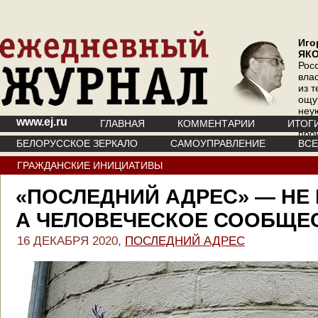
Иго
ЯК
Рос
вла
из т
ощу
неу
www.ej.ru
где 
ГЛАВНАЯ
КОММЕНТАРИИ
ИТОГ
про
БЕЛОРУССКОЕ ЗЕРКАЛО
САМОУПРАВЛЕНИЕ
ВС
инт
ГРАЖДАНСКИЕ ИНИЦИАТИВЫ
«ПОСЛЕДНИЙ АДРЕС» — НЕ 
А ЧЕЛОВЕЧЕСКОЕ СООБЩЕ
16 ДЕКАБРЯ 2020,
ПОСЛЕДНИЙ АДРЕС