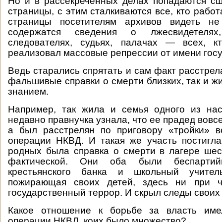
Но и в рассекреченных делах попадаются с
страницы, с этим сталкиваются все, кто работ
страницы посетителям архивов видеть не
содержатся сведения о лжесвидетелях,
следователях, судьях, палачах — всех, к
реализовал массовые репрессии от имени госу
Ведь старались спрятать и сам факт расстрел
фальшивые справки о смерти близких, так и ж
знанием.
Например, так жила и семья одного из на
недавно правнучка узнала, что ее прадед вовсе
а был расстрелян по приговору «тройки» в
операции НКВД. И такая же участь постигла
родных была справка о смерти в лагере ше
фактической. Они оба были беспартий
крестьянского банка и школьный учител
пожирающая своих детей, здесь ни при 
государственный террор. И скрыл следы своих
Какое отношение к борьбе за власть име
операции НКВД, коих было множество?