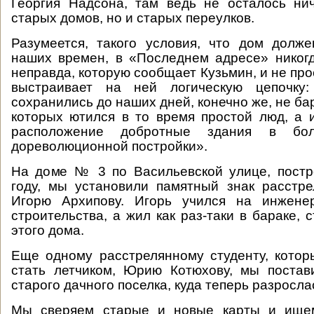
Георгия Надсона, там ведь не осталось ни
старых домов, но и старых переулков.
Разумеется, такого условия, что дом долж
наших времен, в «Последнем адресе» никог
неправда, которую сообщает Кузьмин, и не про
выстраивает на ней логическую цепочку:
сохранились до наших дней, конечно же, не бар
которых ютился в то время простой люд, а
расположение добротные здания в бол
дореволюционной постройки».
На доме № 3 по Васильевской улице, постр
году, мы установили памятный знак расстре
Игорю Архипову. Игорь учился на инжене
строительства, а жил как раз-таки в бараке,
этого дома.
Еще одному расстрелянному студенту, котор
стать летчиком, Юрию Котюхову, мы постав
старого дачного поселка, куда теперь разросла
Мы сверяем старые и новые карты и ищем