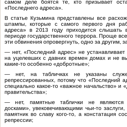
самом деле боятся те, кто призывает ост
«Последнего адреса».
В статье Кузьмина представлены все расхо
штампы, которые с самого первого дня ра
адреса» в 2013 году приходится слышать 
периоде государственного террора. Проще все
эти обвинения опровергнуть, одно за другим, з
— нет, «Последний адрес» не устанавливает 
на уцелевших с давних времен домах и не в
какие-то особенно «добротные»;
— нет, на табличках не указаны служ
репрессированных, потому что «Последний а
специально какое-то «важное начальство» и «
правительства»;
— нет, памятные таблички не являются
досками», увековечивающими чьи-то заслуги
памятник во славу кого-то, а констатация со
репрессии;