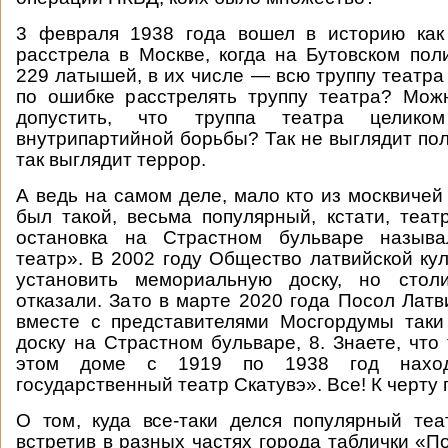
3 февраля 1938 года вошел в историю как
расстрела в Москве, когда на Бутовском пол
229 латышей, в их числе — всю труппу театра
по ошибке расстрелять труппу театра? Мож
допустить, что труппа театра целико
внутрипартийной борьбы? Так не выглядит пол
так выглядит террор.
А ведь на самом деле, мало кто из москвичей
был такой, весьма популярный, кстати, теат
остановка на Страстном бульваре называ
театр». В 2002 году Общество латвийской ку
установить мемориальную доску, но стол
отказали. Зато в марте 2020 года Посол Латв
вместе с представителями Мосгордумы таки
доску на Страстном бульваре, 8. Знаете, что
этом доме с 1919 по 1938 год наход
государственный театр Скатувэ». Все! К черту
О том, куда все-таки делся популярный теа
встретив в разных частях города таблички «П