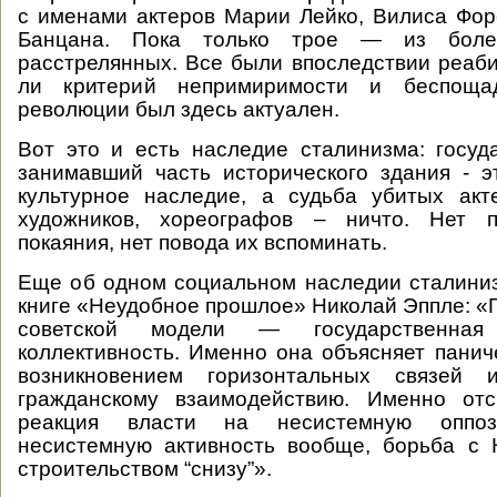
с именами актеров Марии Лейко, Вилиса Фо
Банцана. Пока только трое — из боле
расстрелянных. Все были впоследствии реаб
ли критерий непримиримости и беспоща
революции был здесь актуален.
Вот это и есть наследие сталинизма: госуд
занимавший часть исторического здания - э
культурное наследие, а судьба убитых акт
художников, хореографов – ничто. Нет п
покаяния, нет повода их вспоминать.
Еще об одном социальном наследии сталини
книге «Неудобное прошлое» Николай Эппле: «
советской модели — государственна
коллективность. Именно она объясняет панич
возникновением горизонтальных связей 
гражданскому взаимодействию. Именно от
реакция власти на несистемную опп
несистемную активность вообще, борьба с
строительством “снизу”».