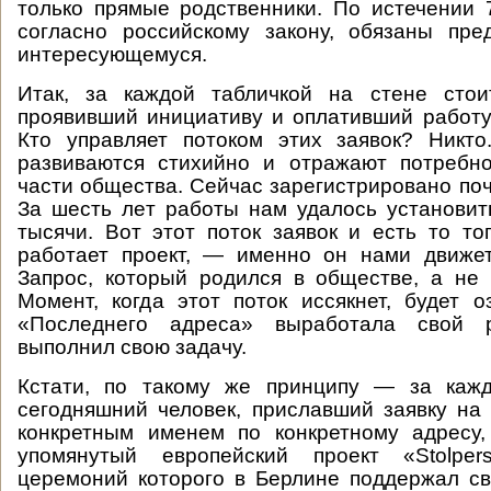
только прямые родственники. По истечении 
согласно российскому закону, обязаны пре
интересующемуся.
Итак, за каждой табличкой на стене стои
проявивший инициативу и оплативший работу
Кто управляет потоком этих заявок? Никто
развиваются стихийно и отражают потребно
части общества. Сейчас зарегистрировано почт
За шесть лет работы нам удалось установи
тысячи. Вот этот поток заявок и есть то то
работает проект, — именно он нами движет
Запрос, который родился в обществе, а не 
Момент, когда этот поток иссякнет, будет о
«Последнего адреса» выработала свой 
выполнил свою задачу.
Кстати, по такому же принципу — за каж
сегодняшний человек, приславший заявку на 
конкретным именем по конкретному адресу
упомянутый европейский проект «Stolper
церемоний которого в Берлине поддержал с