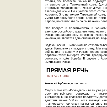
страны, эти протесты близко не подходят
интегрируется в Таможенный союз. Друго
стараться балансировать между двумя на
азербайджанским. Но с учётом этого соглаш
Армении. Это не только Таможенный союз, 
имеет там российская армия. Конечно, армя
Европе, но сейчас это было бы не очень ре
Это процесс и политического, и экономи
закупкам российского газа, что немаловажн
Россия предлагает всем, не все на них согл
конечно, не является единственным, но, ви
Задача России — максимально сохранить вл
здесь буквально за каждую страну. Мы ви
сейчас идёт в Европу, и Россия, скорее вс
парламентских выборах. Россия традицион
согласен, и идёт борьба. В случае с Арм
выигрывает Россия.
ПРЯМАЯ РЕЧЬ
16 ДЕКАБРЯ 2013
Алексей Арбатов
,
политолог
:
Слухи о том, что «Искандеры» то ли уже ра
если это всё-таки произошло, то никак
«Искандеры» не являются предметом догово
действия менее 500 км. Хотя военную напр
планировался как ответ на выполнение т