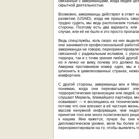
связанные с американцами, когда людей це
скрытной деятельностью.
Возможно, американцы действуют в ответ н
развитию (USAID), когда им пришлось свер
трудно судить, мы ведь располагаем тольк
стороны. Поэтому есть два варианта: ил
случае, или её не было и это просто пропага
Ведь спецслужбы, коль скоро на них выдел
они занимаются профессиональной работой.
американцах не говорю, переориентировали
связанной с радикальным исламом, с угроз
террора, так и с точки зрения любой другой
но я лично не вижу, почему это должно б
Америка противником номер один, мы и п
шпионить в цивилизованных странах, нежел
комфортнее.
С другой стороны, американцы вон и Мер
понимаю, когда они перехватывают эл
террористические организации или людей, с
слушают Меркель, ближайшего партнёра, мне
осваивают — я восхищаюсь их техническим 
потому что они влезают в её частную жизн
массив ненужной информации, чем недоп
принятия того или иного политического реш
к нашим. Мне кажется, лучше бы они н
дипломатическом уровне, вели бы более о
переориентировали на то, чтобы выявлять те