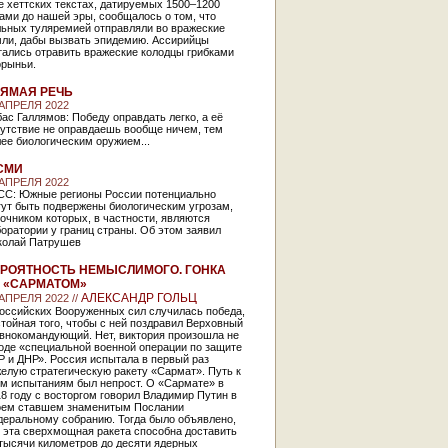
 хеттских текстах, датируемых 1500–1200
ами до нашей эры, сообщалось о том, что
льных туляремией отправляли во вражеские
мли, дабы вызвать эпидемию. Ассирийцы
тались отравить вражеские колодцы грибками
орыньи.
ЯМАЯ РЕЧЬ
 АПРЕЛЯ 2022
ас Галлямов: Победу оправдать легко, а её
сутствие не оправдаешь вообще ничем, тем
ее биологическим оружием...
СМИ
 АПРЕЛЯ 2022
СС: Южные регионы России потенциально
гут быть подвержены биологическим угрозам,
очником которых, в частности, являются
оратории у границ страны. Об этом заявил
колай Патрушев
РОЯТНОСТЬ НЕМЫСЛИМОГО. ГОНКА
 «САРМАТОМ»
АЛЕКСАНДР ГОЛЬЦ
 АПРЕЛЯ 2022 //
российских Вооруженных сил случилась победа,
тойная того, чтобы с ней поздравил Верховный
авнокомандующий. Нет, виктория произошла не
оде «специальной военной операции по защите
 и ДНР». Россия испытала в первый раз
елую стратегическую ракету «Сармат». Путь к
им испытаниям был непрост. О «Сармате» в
8 году с восторгом говорил Владимир Путин в
оем ставшем знаменитым Послании
деральному собранию. Тогда было объявлено,
 эта сверхмощная ракета способна доставить
тысячи километров до десяти ядерных