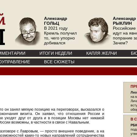
Александр
Александр
ГОЛЬЦ
РЫКЛИН
В 2021 году
Российские
Кремль получил
идут на явн
то, чего упорно
попрание з
добивался
Зачем?
ММЕНТАРИИ
ИТОГИ НЕДЕЛИ
КАПЛЯ ЖЕЛЧИ
БЮ
ОУПРАВЛЕНИЕ
ВСЕ СЮЖЕТЫ
ПР
Лео
на 
Лич
вст
что он занял мягкую позицию на переговорах, высказался о
обо
кончания визита. Он заявил, что отношения России и
е уходят друг от друга и в позиции Москвы нет никакой
В 
оссии возможны, в частности в связи с Навальным.
РБК
под
 разговоре с Лавровым, — просто внешнее поведение, а на
утв
возможностей каких-то новых направлений сотрудничества