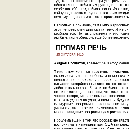
тут, как вы понимаете, фигура речи. А 
обязательно, чтобы этим руководил кто-то 
особенно в 90-е годы, было полно. Известно
войну, подготовила группа, в которую вход
поэтому надо понимать, что в провокациях о
Насколько я понимаю, там было нарисовано 
этот человек счёл дипломата геем. Я не зн
разбираться. Но так сложилось, и этот сам
акт был, таким образом, ещё более весомым.
ПРЯМАЯ РЕЧЬ
25 ОКТЯБРЯ 2013
Андрей Солдатов
,
главный редактор сайт
Такие структуры, как различные культур
использоваться для вербовки и шпионажа. 
является, по определению, передача секре
ситуации завербованных агентов нет, по кра
действительно завербовали, не было — это
нет и никаких данных о том, что какая-то 
честно говоря, меня очень настораживает,
отвечать ударом на удар, и если они будут и
культурные программы потенциально могу
учитывая, что в России применяются немнож
многие западные программы для российских 
Проблема ещё и в том, что российские власт
воспринимать нынешний шаг США как реакц
максимально жёстко ответить. У них есть т