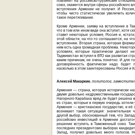
повлияет на российско-грузинские отношени
союз, окажется внутри сферы российского в
вступления Армении не получит. И Россия
чтобы чисто статистически увеличить коли
такое перетягивание.
Кроме Армении, заявку на вступление в Та
что в том или ином виде она вступит, хотя 
ставит некоторые условия, Россия и, кстат
этой области, на что-то соглашаются, на что
вступлению. Вторая страна, которая формал
ним есть одна громадная проблема. Некотор
условиях, которые практически делают н
Таджикистан вступил в ВТО как развитая ст
каким причинам, не очень понятно. И для т
договорённость фактически надо будет 
насколько в этом заинтересованы Россия и К
Алексей Макаркин
,
политолог, заместител
Армения — страна, которая исторически на
двумя довольно недружественными государс
Нагорного Карабаха вряд ли будет решена 
из стран, которые в первую очередь хотели
Армения — христианское государство, и её 
возникает такая ситуация: значительная 
другой выбор, обоснованный тем, что Запад
российских инвестиций в Армении достаточ
решение вступить в Таможенный союз. Там
последних президентских выборах кандидат
Запад, получил довольно много голосов. Н