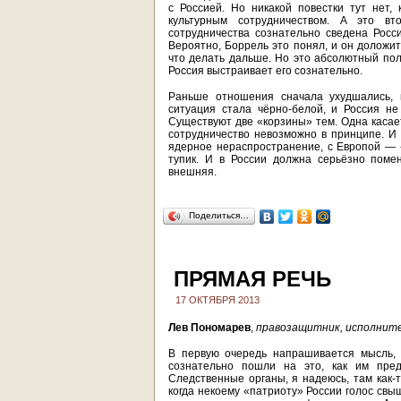
с Россией. Но никакой повестки тут нет,
культурным сотрудничеством. А это вт
сотрудничества сознательно сведена Росс
Вероятно, Боррель это понял, и он доложит
что делать дальше. Но это абсолютный поли
Россия выстраивает его сознательно.
Раньше отношения сначала ухудшались, п
ситуация стала чёрно-белой, и Россия н
Существуют две «корзины» тем. Одна касает
сотрудничество невозможно в принципе. И
ядерное нераспространение, с Европой — 
тупик. И в России должна серьёзно поме
внешняя.
Поделиться…
ПРЯМАЯ РЕЧЬ
17 ОКТЯБРЯ 2013
Лев Пономарев
,
правозащитник, исполните
В первую очередь напрашивается мысль, 
сознательно пошли на это, как им предс
Следственные органы, я надеюсь, там как-
когда некоему «патриоту» России голос свы