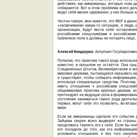
действиях, как американцы, которые пока 
собираются. Вот в этом проблема всего дел
ведут себя менее сдержанно, у них больше а
Честно говоря, мне кажется, что ФБР в дан
«засвечиваем» какую-то ситуацию, и люди,
организации, будут вести себя осторожнее
российскими спецслужбами и российскими
публичное поле и должны не потерять лицо, 
Алексей Кондауро
в,
депутат Государствен
Полагаю, что практика такого рода использ
известно, в прошлом не остаётся. Она сущ
Соединённых Штатов, Великобритании и кого
мировая держава, пытающаяся оказывать как
и существуют, чтобы собирать информацию,
используя специальные средства. Поэтому,
иметь отношение к российским спецслужб
общемировая практика крупных держав, 
претендуют на ведущую роль в формировании
состоянии заниматься такого рода деятельн
первых, могут себе это позволить, во-вторы
мире.
Если уж американцы сделали это событие д
Зайцева скорее всего выдворят из стран
продолжать терпеть его у себя. Если бы они
его посадили до того, как эта информация
усложнять отношения, и без того напряж