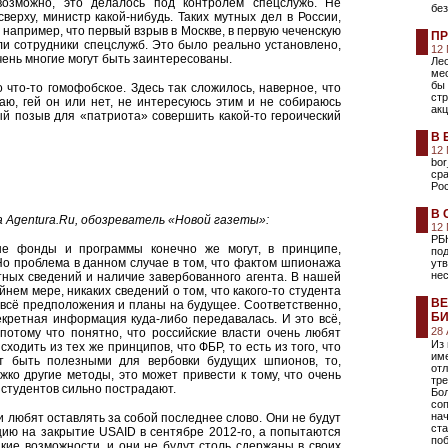
возможно, это делалось под контролем спецслужб. Не
без
сверху, министр какой-нибудь. Таких мутных дел в России,
, например, что первый взрыв в Москве, в первую чеченскую
ПР
или сотрудники спецслужб. Это было реально установлено,
12
чень многие могут быть заинтересованы.
Лео
ме
бы 
что-то гомофобское. Здесь так сложилось, наверное, что
ст
аю, гей он или нет, не интересуюсь этим и не собираюсь
акц
ый позыв для «патриота» совершить какой-то героический
В 
12
bor
сра
Ро
В 
а
Agentura.Ru
, обозреватель
«Новой газеты»:
12
РБ
ные фонды и программы конечно же могут, в принципе,
под
Но проблема в данном случае в том, что фактом шпионажа
ут
не
тных сведений и наличие завербованного агента. В нашей
йнем мере, никаких сведений о том, что какого-то студента
ВЕ
 всё предположения и планы на будущее. Соответственно,
БИ
секретная информация куда-либо передавалась. И это всё,
28
 потому что понятно, что российские власти очень любят
Из
сходить из тех же принципов, что ФБР, то есть из того, что
име
т быть полезными для вербовки будущих шпионов, то,
отл
ко другие методы, это может привести к тому, что очень
тре
студентов сильно пострадают.
Бо
соп
на
и любят оставлять за собой последнее слово. Они не будут
ста
ию на закрытие USAID в сентябре 2012-го, а попытаются
поб
акие возможности, и они не будут столь сдержаны в своих