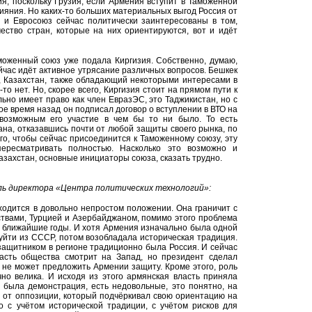
я, поскольку Грузия, если Армения вступит в Таможенной
лияния. Но каких-то больших материальных выгод Россия от
, и Евросоюз сейчас политически заинтересованы в том,
чество стран, которые на них ориентируются, вот и идёт
моженный союз уже подала Киргизия. Собственно, думаю,
сейчас идёт активное утрясание различных вопросов. Бешкек
и, Казахстан, также обладающий некоторыми интересами в
-то нет. Но, скорее всего, Киргизия стоит на прямом пути к
ьно имеет право как член ЕвразЭС, это Таджикистан, но с
ое время назад он подписал договор о вступлении в ВТО на
евозможным его участие в чем бы то ни было. То есть
рана, отказавшись почти от любой защиты своего рынка, по
ого, чтобы сейчас присоединится к Таможенному союзу, эту
пересматривать полностью. Насколько это возможно и
азахстан, основные инициаторы союза, сказать трудно.
ь директора «Центра политических технологий»:
ходится в довольно непростом положении. Она граничит с
твами, Турцией и Азербайджаном, помимо этого проблема
в ближайшие годы. И хотя Армения изначально была одной
 уйти из СССР, потом возобладала историческая традиция.
защитником в регионе традиционно была Россия. И сейчас
часть общества смотрит на Запад, но президент сделал
 не может предложить Армении защиту. Кроме этого, роль
но велика. И исходя из этого армянская власть приняла
 была демонстрация, есть недовольные, это понятно, на
 от оппозиции, который подчёркивал свою ориентацию на
о с учётом исторической традиции, с учётом рисков для