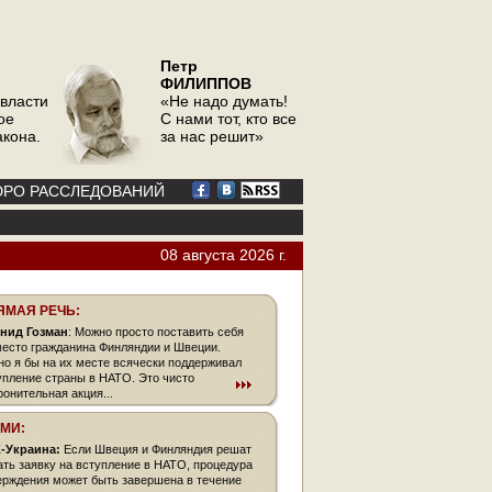
Петр
ФИЛИППОВ
 власти
«Не надо думать!
ое
С нами тот, кто все
акона.
за нас решит»
РО РАССЛЕДОВАНИЙ
08 августа 2026 г.
ЯМАЯ РЕЧЬ:
нид Гозман
: Можно просто поставить себя
место гражданина Финляндии и Швеции.
но я бы на их месте всячески поддерживал
упление страны в НАТО. Это чисто
ронительная акция...
СМИ:
-Украина:
Если Швеция и Финляндия решат
ать заявку на вступление в НАТО, процедура
ерждения может быть завершена в течение