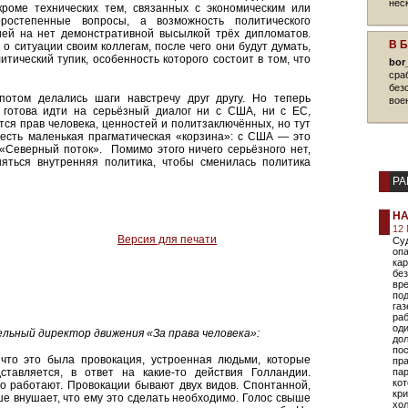
нес
 кроме технических тем, связанных с экономическим или
оростепенные вопросы, а возможность политического
ией на нет демонстративной высылкой трёх дипломатов.
В 
 о ситуации своим коллегам, после чего они будут думать,
тический тупик, особенность которого состоит в том, что
bor
сра
без
отом делались шаги навстречу друг другу. Но теперь
вое
е готова идти на серьёзный диалог ни с США, ни с ЕС,
ся прав человека, ценностей и политзаключённых, но тут
 есть маленькая прагматическая «корзина»: с США — это
«Северный поток». Помимо этого ничего серьёзного нет,
няться внутренняя политика, чтобы сменилась политика
РА
НА
12 
Версия для печати
Суд
опа
ка
без
вр
под
газ
раб
оди
льный директор движения «За права человека»:
дол
пос
что это была провокация, устроенная людьми, которые
пр
тавляется, в ответ на какие-то действия Голландии.
пар
кот
то работают. Провокации бывают двух видов. Спонтанной,
кр
ше внушает, что ему это сделать необходимо. Голос свыше
хол