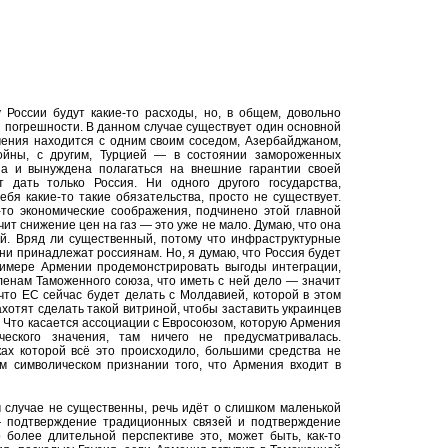
 России будут какие-то расходы, но, в общем, довольно
 погрешности. В данном случае существует один основной
ения находится с одним своим соседом, Азербайджаном,
ойны, с другим, Турцией — в состоянии замороженных
а и вынуждена полагаться на внешние гарантии своей
 дать только Россия. Ни одного другого государства,
ебя какие-то такие обязательства, просто не существует.
-то экономические соображения, подчинено этой главной
чит снижение цен на газ — это уже не мало. Думаю, что она
ий. Вряд ли существенный, потому что инфраструктурные
ени принадлежат россиянам. Но, я думаю, что Россия будет
римере Армении продемонстрировать выгоды интеграции,
енам Таможенного союза, что иметь с ней дело — значит
что ЕС сейчас будет делать с Молдавией, которой в этом
ахотят сделать такой витриной, чтобы заставить украинцев
ли. Что касается ассоциации с Евросоюзом, которую Армения
ческого значения, там ничего не предусматривалась.
ках которой всё это происходило, большими средства не
ом символическом признании того, что Армения входит в
 случае не существенны, речь идёт о слишком маленькой
 — подтверждение традиционных связей и подтверждение
 более длительной перспективе это, может быть, как-то