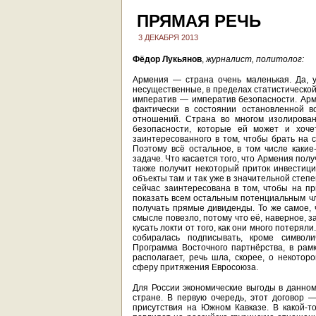
ПРЯМАЯ РЕЧЬ
3 ДЕКАБРЯ 2013
Фёдор Лукьянов
,
журналист, политолог:
Армения — страна очень маленькая. Да, у
несущественные, в пределах статистической
императив — императив безопасности. Арм
фактически в состоянии остановленной в
отношений. Страна во многом изолирован
безопасности, которые ей может и хочет
заинтересованного в том, чтобы брать на с
Поэтому всё остальное, в том числе какие
задаче. Что касается того, что Армения полу
также получит некоторый приток инвестиц
объекты там и так уже в значительной степ
сейчас заинтересована в том, чтобы на п
показать всем остальным потенциальным чл
получать прямые дивиденды. То же самое, 
смысле повезло, потому что её, наверное, з
кусать локти от того, как они много потеря
собиралась подписывать, кроме символи
Программа Восточного партнёрства, в рам
располагает, речь шла, скорее, о некотор
сферу притяжения Евросоюза.
Для России экономические выгоды в данном
стране. В первую очередь, этот договор
присутствия на Южном Кавказе. В какой-то