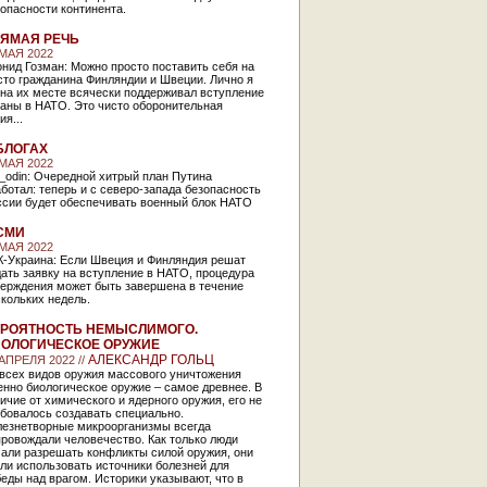
опасности континента.
ЯМАЯ РЕЧЬ
 МАЯ 2022
нид Гозман: Можно просто поставить себя на
сто гражданина Финляндии и Швеции. Лично я
на их месте всячески поддерживал вступление
раны в НАТО. Это чисто оборонительная
ия...
БЛОГАХ
 МАЯ 2022
_odin: Очередной хитрый план Путина
ботал: теперь и с северо-запада безопасность
ссии будет обеспечивать военный блок НАТО
СМИ
 МАЯ 2022
К-Украина: Если Швеция и Финляндия решат
ать заявку на вступление в НАТО, процедура
верждения может быть завершена в течение
скольких недель.
РОЯТНОСТЬ НЕМЫСЛИМОГО.
ОЛОГИЧЕСКОЕ ОРУЖИЕ
АЛЕКСАНДР ГОЛЬЦ
 АПРЕЛЯ 2022 //
 всех видов оружия массового уничтожения
нно биологическое оружие – самое древнее. В
ичие от химического и ядерного оружия, его не
бовалось создавать специально.
лезнетворные микроорганизмы всегда
ровождали человечество. Как только люди
чали разрешать конфликты силой оружия, они
ли использовать источники болезней для
еды над врагом. Историки указывают, что в