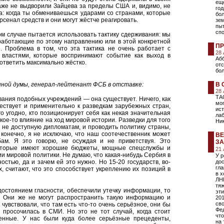
еще
даже не выдворили Зайцева за пределы США и, видимо, не
год
а: когда ты обмениваешься ударами со странами, которые
бо
рсенал средств и они могут жёстче реагировать.
зе
пы
сп
ном случае пытается использовать тактику сдерживания: мы
 работающие по этому направлению или в этой конкретной
ПР
. Проблема в том, что эта тактика не очень работает с
28
 властями, которые воспринимают событие как выход в
Абб
ответить максимально жёстко.
от
бол
ной думы, генерал-лейтенант ФСБ в отставке:
В 
28
ТА
ования подобных учреждений — она существует. Ничего, как
мо
ествует и применительно к разведкам зарубежных стран,
ист
 угодно, кто позиционирует себя как некая значительная
лаб
ое-то влияние на ход мировой истории. Разведки для того
Ни
 не доступную дипломатам, и проводить политику страны,
 конечно, я не исключаю, что наш соотечественник может
ВЕ
ам. Я это говорю, не осуждая и не приветствуя. Это
ЗА
которые имеют хорошие бюджеты, мощные спецслужбы и
21
 мировой политики. Не думаю, что какая-нибудь Сербия в
У 
остью, да и зачем ей это нужно. Но 15-20 государств, во-
дос
гл
х, считают, что это способствует укреплению их позиций в
в х
ЛНР
тяж
остоянием гласности, обеспечили утечку информации, то
эт
ы. Они же не могут распространить такую информацию и
201
св
 чувствовали, что там есть что-то очень серьёзное, они бы
Фе
 просочилась в СМИ. Но это не тот случай, когда стоит
что
енные. У нас были куда более серьёзные прецеденты,
на 