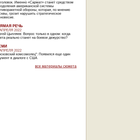
еголовок. Именно «Сармат» станет средством
еодоления американской системы
тиворакетной обороны, которая, по мнению
квы, грозит нарушить стратегическое
вновесие.
ЯМАЯ РЕЧЬ
 АПРЕЛЯ 2022
гей Цыпляев: Вопрос только в одном: когда
ета реально станет на боевое дежурство?
СМИ
 АПРЕЛЯ 2022
осковский комсомолец": Появился еще один
умент в диалоге с США
все материалы сюжета