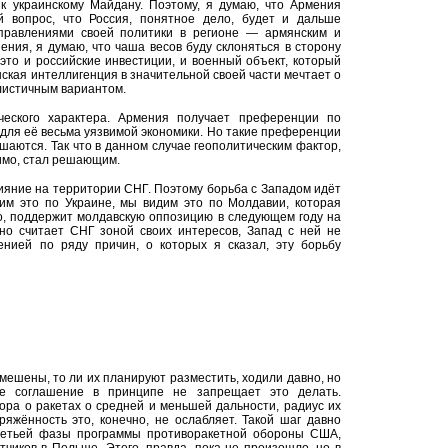
 к украинскому Майдану. Поэтому, я думаю, что Армения
й вопрос, что Россия, понятное дело, будет и дальше
правлениями своей политики в регионе — армянским и
ения, я думаю, что чаша весов буду склоняться в сторону
это и российские инвестиции, и военный объект, который
нская интеллигенция в значительной своей части мечтает о
алистичным вариантом.
ческого характера. Армения получает преференции по
о для её весьма уязвимой экономики. Но такие преференции
ашаются. Так что в данном случае геополитическим фактор,
димо, стал решающим.
ияние на территории СНГ. Поэтому борьба с Западом идёт
дим это по Украине, мы видим это по Молдавии, которая
его, поддержит молдавскую оппозицию в следующем году на
но считает СНГ зоной своих интересов, Запад с ней не
енией по ряду причин, о которых я сказал, эту борьбу
змешены, то ли их планируют разместить, ходили давно, но
ое соглашение в принципе не запрещает это делать.
ра о ракетах о средней и меньшей дальности, радиус их
яжённость это, конечно, не ослабляет. Такой шаг давно
ретьей фазы программы противоракетной обороны США,