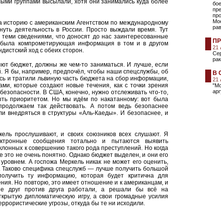
лыми группами высылали, хотя они занимались куда более
бо
пр
про
Мос
а историю с американским Агентством по международному
ра
нуть деятельность в России. Просто выждали время. Тут
о теми сведениями, что доносят до нас заинтересованные
ПР
и была компрометирующая информация в том и в другом
21
ндистский ход с обеих сторон.
Сер
рак
яют бюджет, должны же чем-то заниматься. И лучше, если
 Я бы, например, предпочёл, чтобы наши спецслужбы, об
В 
сь и тратили львиную часть бюджета на сбор информации,
21
ами, которые создают новые течения, как с точки зрения
"М
арг
 безопасности. В США, конечно, нужно отслеживать что-то,
ыть приоритетом. Но мы идём по накатанному: вот была
родолжаем так действовать. А потом ведь безопаснее
и внедряться в структуры «Аль-Каеды». И безопаснее, и
кель прослушивают, и своих союзников всех слушают. Я
ектронные сообщения тотально и пытаются выявить
клонных к совершению такого рода преступлений. Но когда
 это не очень понятно. Однако бюджет выделен, и они его
уровнем. А госпожа Меркель никак не может его оценить,
ь. Таково специфика спецслужб — лучше получить большой
олучить ту информацию, которая будет критична для
ения. Но повторю, это имеет отношение и к американцам, и
е друг против друга работали, а решали бы всё на
ткрытую дипломатическую игру, а свои громадные усилия
ррористические угрозы, откуда бы те ни исходили.