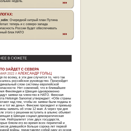
кольких недель.
БЛОГАХ:
_odin
: Очередной хитрый план Путина
ботал: теперь и с северо-запада
опасность России будет обеспечивать
нный блок НАТО
НЕЕ В СЮЖЕТЕ
ТО ЗАЙДЕТ С СЕВЕРА
АЛЕКСАНДР ГОЛЬЦ
МАЯ 2022 //
я по всему, в эти дни случится то, чего так
салось российское руководство. Произойдет
рдинальный слом системы европейской
опасности. Нет сомнений, что в ближайшее
емя Финляндия и Швеция одновременно
адут заявки на членство в НАТО. Финская
ета Helsingin Sanomat утверждает: «Обе страны
отают над тем, чтобы их заявки были поданы в
н и тот же день». Финские президент и премьер
жны заявить об этом 12 мая. А через три дня
ле этого о решении вступить в альянс объявит
авящая в Швеции социал-демократическая
тия. Нейтралитет этих двух государств,
орые блюли его во время всех перипетий и
изисов длившейся больше сорока лет первой
одной войны, представлял собой одну из основ