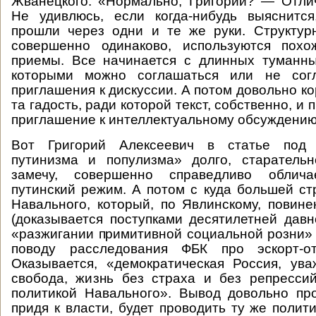
Жванецкого: «Нормально, Григорий? — Отлич
Не удивлюсь, если когда-нибудь выяснится
прошли через одни и те же руки. Структур
совершенно одинаково, используются похо
приемы. Все начинается с длинных туманны
которыми можно соглашаться или не согл
приглашения к дискуссии. А потом довольно ко
та гадость, ради которой текст, собственно, и 
приглашение к интеллектуальному обсуждению
Вот Григорий Алексеевич в статье под 
путинизма и популизма» долго, старательн
замечу, совершенно справедливо облича
путинский режим. А потом с куда большей с
Навального, который, по Явлинскому, повин
(доказывается поступками десятилетней давн
«разжигании примитивной социальной розни» (
поводу расследования ФБК про эскорт-от
Оказывается, «демократическая Россия, ува
свобода, жизнь без страха и без репресси
политикой Навального». Вывод довольно пр
придя к власти, будет проводить ту же полити