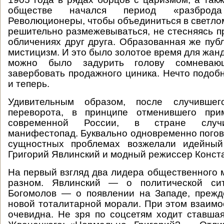
обществе начался период «разброд
Революционеры, чтобы объединиться в светло
решительно размежевываться, не стесняясь пр
обличениях друг друга. Образованная же публ
мистицизм. И это было золотое время для жан
можно было задурить голову сомневаю
завербовать продажного циника. Нечто подо
и теперь.
Удивительным образом, после случившего
переворота, в принципе отменившего при
современной России, в стране случ
манифестопад. Буквально одновременно погов
сущностных проблемах возжелали идейный
Григорий Явлинский и модный режиссер Конст
На первый взгляд два лидера общественного 
разном. Явлинский — о политической сит
Богомолов — о появлении на Западе, прежд
новой тоталитарной морали. При этом взаимос
очевидна. Не зря по соцсетям ходит ставш