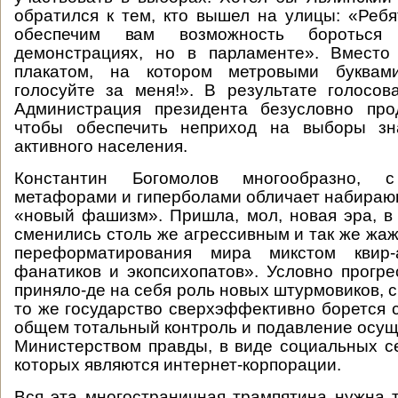
обратился к тем, кто вышел на улицы: «Ребя
обеспечим вам возможность боротьс
демонстрациях, но в парламенте». Вмест
плакатом, на котором метровыми буквам
голосуйте за меня!». В результате голосов
Администрация президента безусловно про
чтобы обеспечить неприход на выборы зн
активного населения.
Константин Богомолов многообразно, 
метафорами и гиперболами обличает набираю
«новый фашизм». Пришла, мол, новая эра, в 
сменились столь же агрессивным и так же жа
переформатирования мира микстом квир-а
фанатиков и экопсихопатов». Условно прогр
приняло-де на себя роль новых штурмовиков, 
то же государство сверхэффективно борется 
общем тотальный контроль и подавление осу
Министерством правды, в виде социальных с
которых являются интернет-корпорации.
Вся эта многостраничная трампятина нужна т