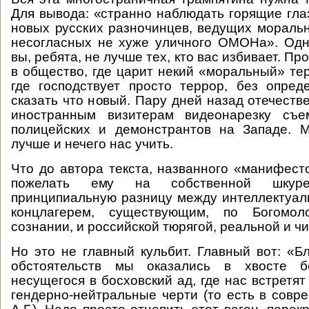
Для вывода: «странно наблюдать горящие гла
новых русских разночинцев, ведущих мораль
несогласных не хуже уличного ОМОНа». Одн
вы, ребята, не лучше тех, кто вас избивает. Пр
в общество, где царит некий «моральный» тер
где господствует просто террор, без опре
сказать что новый. Пару дней назад отечест
иностранным визитерам видеонарезку съе
полицейских и демонстрантов на Западе. 
лучше и нечего нас учить.
Что до автора текста, названного «манифест
пожелать ему на собственной шкур
принципиальную разницу между интеллектуа
концлагерем, существующим, по Богомол
сознании, и российской тюрягой, реальной и чи
Но это не главный кульбит. Главный вот: «Б
обстоятельств мы оказались в хвосте бе
несущегося в босховский ад, где нас встретя
гендерно-нейтральные черти (то есть в сов