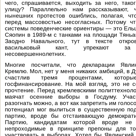
чего, спрашивается, выходить за него, тако
улицу? Параллельно нам рассказывают, ч
нынешних протестов ошиблись, полагая, чт
перед массовостью несогласных. Потому чт
системы поведенческие ориентиры — это Ельц
Сяопин в 1989-м с танками на площади Тяньа
Заодно Навального, тут в тексте откров
васильковый кант, упрекают за 
несовершеннолетних.
Многие посчитали, что декларации Явли
Кремлю. Мол, нет у меня никаких амбиций, в 
счастлив тремя процентами, которы
госфинансирование. На мой взгляд, это не 
прочтение. Перед кремлевскими политтехнол
маячат осенние выборы в Госдуму. Участ
разогнать можно, а вот как запретить им голо
потенциал мог вылиться в существенную по
партию, вроде бы отстаивающую демократи
Партию, кандидатам которой вроде не
непроходимые в принципе препоны для то
участвовать в выборах. Хотел бы Явлинский