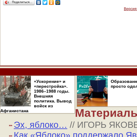
Поделиться…
Версия
«Ускорение» и
Образован
«перестройка».
просто одо
1986–1988 годы.
Внешняя
политика. Вывод
войск из
Материалы
Афганистана
Эх, яблоко…
// ИГОРЬ ЯКО
Как «Яблоко» поддержало Яв