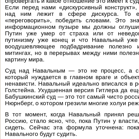
опровергать и какое отношение это имеет к с
Если перед нами «дискурсивный конструкт»,
над ним лежит в сфере дискурса. То 
«переговорить», победить словами. Это зн
информационном пузыре мы должны оглушит
Путин уже умер от страха или от неведо
путинизму уже конец и что Навальный уже 
воодушевляющее подбадривание полезно 
митингах, но в перерывах между ними полез
картину мира.
Суд над Навальным — это не процесс, а с
который нуждается в главном враге и объек
ненависти. Навальный идеально вписался в р
Голстейна. Ухудшенная версия Гитлера да ещ
Бабушкинский суд — это тот самый чисто росс
Нюрнберг, о котором грезили многие холуи реж
В тот момент, когда Навальный принял реш
Россию, стало ясно, что, пока Путин у власт
сидеть. Сейчас эта формула уточнена: пок
Навального будут судить.