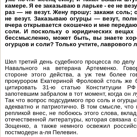
камере. Я ее заказываю в ларьке - ее не вез
раз — не везут. Жену прошу: закажи соль; о
не везут. Заказываю огурцы — везут, полн
вчера открывается окошечко и мне передаю
соли. И поскольку о юридических вещах 
бессмысленно, может быть, вы знаете хо
огурцов и соли? Только учтите, лаврового л
Шел третий день судебного процесса по делу 
Навального на ветерана Артеменко. Гово
стороне этого действа, а уж тем более го
прокурором Екатериной Фроловой столь же 
цитировать 31-ю статью Конституции РФ
запотевшим забралом в тот момент, когда он л
Так что вопрос подсудимого про соль и огурц
адекватно и патриотично. В том смысле, что
репликой внес, не побоюсь этого слова, вкла
отечественной литературы, которая связана 
Зощенко, а также немного освежил российс
постмодерн а-ля Пелевин.