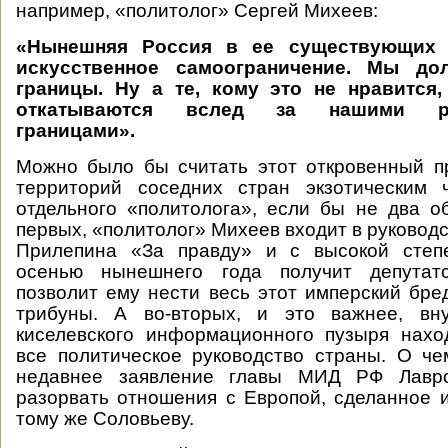
например, «политолог» Сергей Михеев:
«Нынешняя Россия в ее существующих 
искусственное самоограничение. Мы до
границы. Ну а те, кому это не нравится,
откатываются вслед за нашими ра
границами».
Можно было бы считать этот откровенный п
территорий соседних стран экзотическим
отдельного «политолога», если бы не два об
первых, «политолог» Михеев входит в руковод
Прилепина «За правду» и с высокой степ
осенью нынешнего года получит депутатс
позволит ему нести весь этот имперский бре
трибуны. А во-вторых, и это важнее, вну
киселевского информационного пузыря нахо
все политическое руководство страны. О че
недавнее заявление главы МИД РФ Лавро
разорвать отношения с Европой, сделанное 
тому же Соловьеву.