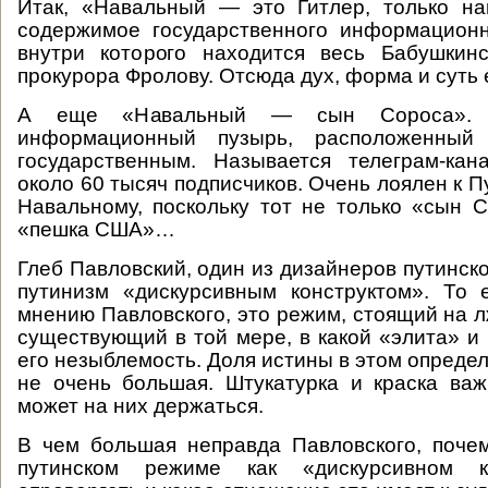
Итак, «Навальный — это Гитлер, только на
содержимое государственного информационн
внутри которого находится весь Бабушкинс
прокурора Фролову. Отсюда дух, форма и суть 
А еще «Навальный — сын Сороса».
информационный пузырь, расположенный
государственным. Называется телеграм-ка
около 60 тысяч подписчиков. Очень лоялен к П
Навальному, поскольку тот не только «сын 
«пешка США»…
Глеб Павловский, один из дизайнеров путинск
путинизм «дискурсивным конструктом». То 
мнению Павловского, это режим, стоящий на л
существующий в той мере, в какой «элита» и 
его незыблемость. Доля истины в этом определ
не очень большая. Штукатурка и краска ва
может на них держаться.
В чем большая неправда Павловского, поче
путинском режиме как «дискурсивном к