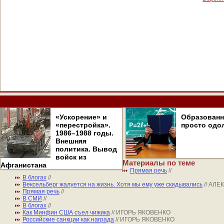
«Ускорение» и
Образован
«перестройка».
просто одо
1986–1988 годы.
Внешняя
политика. Вывод
войск из
Материалы по теме
Афганистана
Прямая речь
//
В блогах
//
Вексельберг жалуется на жизнь. Хотя мы ему уже скидывались
// АЛ
Прямая речь
//
В СМИ
//
В блогах
//
Как Минфин США съел чижика
// ИГОРЬ ЯКОВЕНКО
Российские санкции как награда
// ИГОРЬ ЯКОВЕНКО