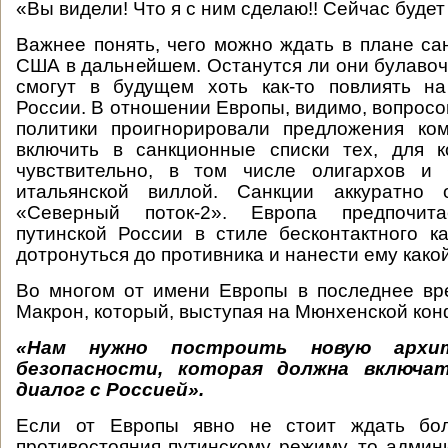
«Вы видели! Что я с ним сделаю!! Сейчас будет 
Важнее понять, чего можно ждать в плане са
США в дальнейшем. Останутся ли они булаво
смогут в будущем хоть как-то повлиять н
России. В отношении Европы, видимо, вопросо
политики проигнорировали предложения ко
включить в санкционные списки тех, для 
чувствительно, в том числе олигархов и
итальянской виллой. Санкции аккуратно 
«Северный поток-2». Европа предпочита
путинской России в стиле бесконтактного ка
дотронуться до противника и нанести ему како
Во многом от имени Европы в последнее вр
Макрон, который, выступая на Мюнхенской кон
«Нам нужно построить новую архи
безопасности, которая должна включа
диалог с Россией».
Если от Европы явно не стоит ждать бол
противостояния путинскому режиму, то админ