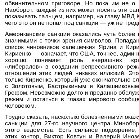
обвинительном приговоре. Но пока им не о 
Наоборот, каждый из них может носить эти сан
показывать пальцем, например, на главу МВД 
чего это он не попал под санкции — уж не пред
Американские санкции оказались чуть более
значимыми с точки зрения символов. Попада
список чиновников «апешечки» Ярина и Кир
Кириенко — означает, что США, точнее, админ
хорошо понимает роль вчерашних «р
«либералов» в создании репрессивного реж
отношении этих людей никаких иллюзий. Эт
только Кириенко, который уже окончательно с
с Золотовым, Бастрыкиным и Калашниковым
Грефом. Невозможно долго и преданно обслу
режим и остаться в глазах мирового сообщ
человеком.
Трудно сказать, насколько болезненными окаж
санкции для 27-го научного центра Минобо
этого ведомства. Есть сильное подозрение,
этих контор, Виктор Ковтун и Валерий Иноз