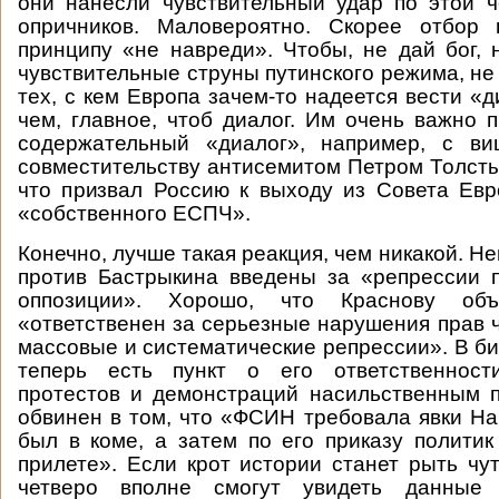
они нанесли чувствительный удар по этой ч
опричников. Маловероятно. Скорее отбор
принципу «не навреди». Чтобы, не дай бог, н
чувствительные струны путинского режима, не 
тех, с кем Европа зачем-то надеется вести «
чем, главное, чтоб диалог. Им очень важно 
содержательный «диалог», например, с ви
совместительству антисемитом Петром Толсты
что призвал Россию к выходу из Совета Ев
«собственного ЕСПЧ».
Конечно, лучше такая реакция, чем никакой. Не
против Бастрыкина введены за «репрессии 
оппозиции». Хорошо, что Краснову об
«ответственен за серьезные нарушения прав 
массовые и систематические репрессии». В б
теперь есть пункт о его ответственност
протестов и демонстраций насильственным 
обвинен в том, что «ФСИН требовала явки Нав
был в коме, а затем по его приказу полити
прилете». Если крот истории станет рыть чут
четверо вполне смогут увидеть данные