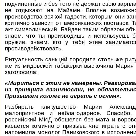
подчиненные и без того не держат свою зарпл
не отдыхают на Майами. Вполне возможно
производства всякой гадости, которым они за
критично зависит от американских поставок. Та
акт символический. Байден таким образом объ
знаем, что ты производишь и используешь 
оружие, знаем, кто у тебя этим занимаетс
противодействовать.
Ритуальность санкций породила столь же риту
же из мидовской табакерки выскочила Мария
заголосила:
«Мириться с этим не намерены. Реагирова
из принципа взаимности, не обязатель
Призываем коллег не играть с огнем».
Разбирать кликушество Марии Алекса
малоприятное и неблагодарное. Спасибо,
российский МИД обошелся без мата и воров
касается комичного призыва «не играть с ог
напомнила монолог Паниковского в исполнени