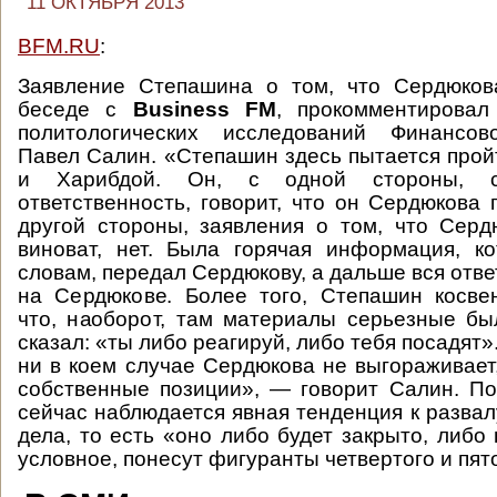
11 ОКТЯБРЯ 2013
BFM.RU
:
Заявление Степашина о том, что Сердюков
беседе с
Business FM
, прокомментировал
политологических исследований Финансов
Павел Салин. «Степашин здесь пытается про
и Харибдой. Он, с одной стороны, 
ответственность, говорит, что он Сердюкова 
другой стороны, заявления о том, что Сер
виноват, нет. Была горячая информация, к
словам, передал Сердюкову, а дальше вся отв
на Сердюкове. Более того, Степашин косве
что, наоборот, там материалы серьезные бы
сказал: «ты либо реагируй, либо тебя посадят»
ни в коем случае Сердюкова не выгораживает,
собственные позиции», — говорит Салин. По
сейчас наблюдается явная тенденция к развал
дела, то есть «оно либо будет закрыто, либо
условное, понесут фигуранты четвертого и пят