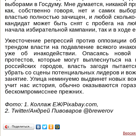
выборами в Госдуму. Мне думается, никакой пря
как, собственно говоря, нет и самих выбо
властью полностью зачищен, и любой сколько
кандидат может быть снят с пробега на лю
начала избирательной кампании, так и в ходе 
Ужесточение репрессий против оппозиции о
трендом власти на подавление всякого инако
уже об инакодействии. Опасаясь новой
протестов, которые могут выплеснуться на
российских городов, власть загодя пытаетс
убрать со сцены потенциальных лидеров и вож
занятие. Улица неминуемо выдвинет новых вож
учит нас история, обычно оказываются гора
бескомпромисснее прежних.
Фото: 1. Коллаж ЕЖ/Pixabay.com,
2. Twitter/Андрей Пивоваров @brewerov
Поделиться…
Версия