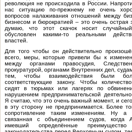
революция не происходила в России. Напротив
нас ситуацию по-прежнему не очень хор
вопросов налаживания отношений между биз
бизнесом и бюрократией – это очень острая з
думаю, что этот скачок носит случайны
обусловлен какими-то реальными действ
властей.
Для того чтобы он действительно произошё
всего, меры, которые привели бы к измене
между органами правосудия, Следстве
прокуратурой, органами Внутренних дел, суда
тем, чтобы взаимодействия были бо
соответствующие закону. Чтобы количеств
сидят в тюрьмах или лагерях по обвинен
нарушением предпринимательской деятельно
Я считаю, что это очень важный момент, и сег
в эту сторону не предпринимается. Более то
сопротивление таким изменениям. Ну а п
связанная с объединением судов, когда 
имевший определённые преимущество
законодательства перед Верховным судом, тер