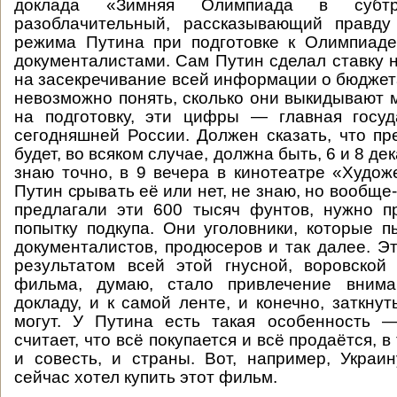
доклада «Зимняя Олимпиада в субтр
разоблачительный, рассказывающий правду
режима Путина при подготовке к Олимпиаде
документалистами. Сам Путин сделал ставку н
на засекречивание всей информации о бюджет
невозможно понять, сколько они выкидывают 
на подготовку, эти цифры — главная госуд
сегодняшней России. Должен сказать, что п
будет, во всяком случае, должна быть, 6 и 8 дек
знаю точно, в 9 вечера в кинотеатре «Худож
Путин срывать её или нет, не знаю, но вообще
предлагали эти 600 тысяч фунтов, нужно п
попытку подкупа. Они уголовники, которые п
документалистов, продюсеров и так далее. Эт
результатом всей этой гнусной, воровской
фильма, думаю, стало привлечение вним
докладу, и к самой ленте, и конечно, заткну
могут. У Путина есть такая особенность 
считает, что всё покупается и всё продаётся, в
и совесть, и страны. Вот, например, Украин
сейчас хотел купить этот фильм.