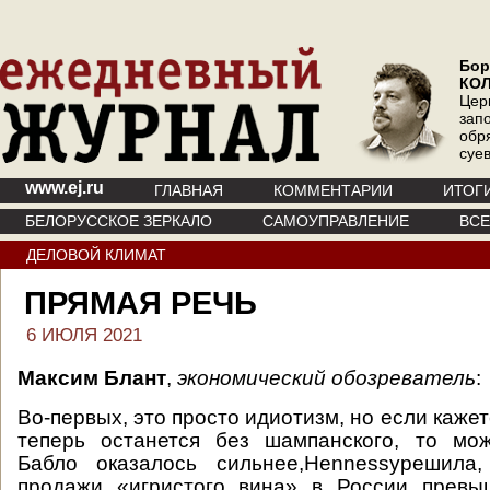
Бор
КО
Цер
зап
обр
суе
www.ej.ru
ГЛАВНАЯ
КОММЕНТАРИИ
ИТОГ
БЕЛОРУССКОЕ ЗЕРКАЛО
САМОУПРАВЛЕНИЕ
ВС
ДЕЛОВОЙ КЛИМАТ
ПРЯМАЯ РЕЧЬ
6 ИЮЛЯ 2021
Максим Блант
,
экономический обозреватель
:
Во-первых, это просто идиотизм, но если кажетс
теперь останется без шампанского, то мож
Бабло оказалось сильнее,Hennessyрешила
продажи «игристого вина» в России превы