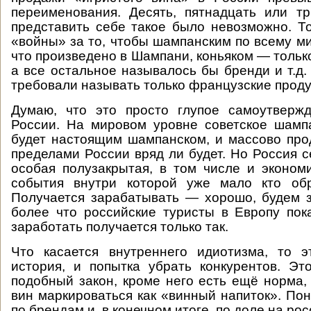
переименования. Десять, пятнадцать или т
представить себе такое было невозможно. Т
«войны» за то, чтобы шампанским по всему ми
что произведено в Шампани, коньяком — только 
а все остальное называлось бы бренди и т.д
требовали называть только французские проду
Думаю, что это просто глупое самоутверж
России. На мировом уровне советское шамп
будет настоящим шампанском, и массово прод
пределами России вряд ли будет. Но Россия с
особая полузакрытая, в том числе и экономи
события внутри которой уже мало кто об
Получается зарабатывать — хорошо, будем 
более что российские туристы в Европу пока
заработать получается только так.
Что касается внутреннего идиотизма, то э
история, и попытка убрать конкурентов. Э
подобный закон, кроме него есть ещё норма
вин маркироваться как «винный напиток». Пон
по брендам и, в конечном итоге, по доле на ро