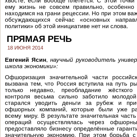
хвосте, если вообще плетётся. С этой точки
ему жизнь не совсем правильно, особенно 
находимся на грани рецессии. Но при этом важ
обсуждающихся сейчас «основных направл
политики» об этой инициативе нет ни слова.
ПРЯМАЯ РЕЧЬ
18 ИЮНЯ 2014
Евгений Ясин
,
научный руководитель унив
школа экономики»:
Офшоризация значительной части российс
вызвана тем, что Россия вступила на путь р
только недавно, преобладание жёсткого 
контроля весьма сильно заботило молодой
старался уводить деньги за рубеж и при
офшорных компаний, которые были уже ра
всему миру. В результате значительная част
операций осуществлялась через офшорны
предоставляло бизнесу определённые гарант
значительную экономию. При этом борьба с