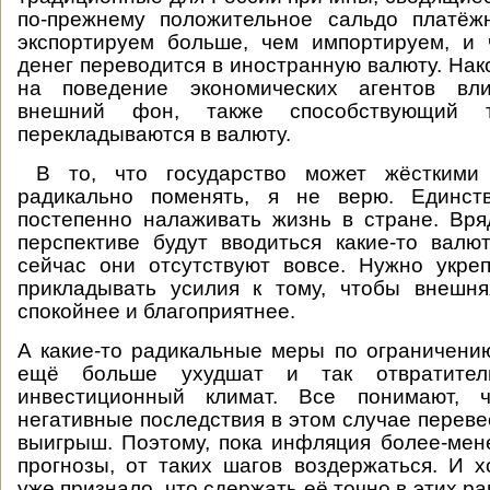
по-прежнему положительное сальдо платёж
экспортируем больше, чем импортируем, и 
денег переводится в иностранную валюту. Нак
на поведение экономических агентов вли
внешний фон, также способствующий 
перекладываются в валюту.
В то, что государство может жёсткими 
радикально поменять, я не верю. Единс
постепенно налаживать жизнь в стране. Вр
перспективе будут вводиться какие-то валю
сейчас они отсутствуют вовсе. Нужно укре
прикладывать усилия к тому, чтобы внешня
спокойнее и благоприятнее.
А какие-то радикальные меры по ограничени
ещё больше ухудшат и так отвратител
инвестиционный климат. Все понимают, ч
негативные последствия в этом случае переве
выигрыш. Поэтому, пока инфляция более-мен
прогнозы, от таких шагов воздержаться. И х
уже признало, что сдержать её точно в этих ра