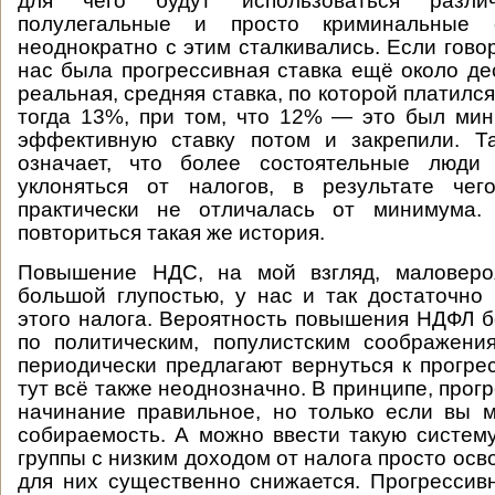
для чего будут использоваться разли
полулегальные и просто криминальные
неоднократно с этим сталкивались. Если гово
нас была прогрессивная ставка ещё около дес
реальная, средняя ставка, по которой платился
тогда 13%, при том, что 12% — это был ми
эффективную ставку потом и закрепили. Т
означает, что более состоятельные люди
уклоняться от налогов, в результате чег
практически не отличалась от минимума.
повториться такая же история.
Повышение НДС, на мой взгляд, маловеро
большой глупостью, у нас и так достаточно
этого налога. Вероятность повышения НДФЛ б
по политическим, популистским соображени
периодически предлагают вернуться к прогре
тут всё также неоднозначно. В принципе, про
начинание правильное, но только если вы 
собираемость. А можно ввести такую систему 
группы с низким доходом от налога просто ос
для них существенно снижается. Прогресси