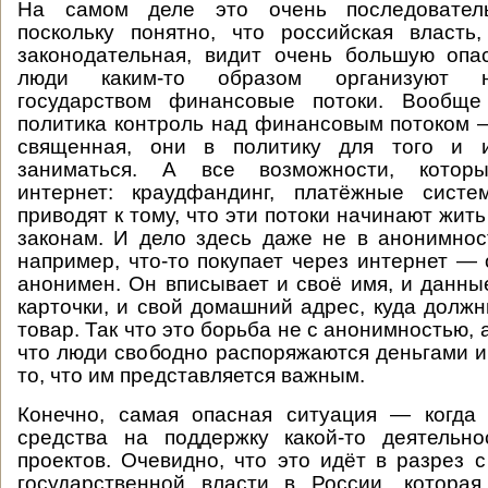
На самом деле это очень последователь
поскольку понятно, что российская власт
законодательная, видит очень большую опа
люди каким-то образом организуют не
государством финансовые потоки. Вообще
политика контроль над финансовым потоком
священная, они в политику для того и и
заниматься. А все возможности, которы
интернет: краудфандинг, платёжные сист
приводят к тому, что эти потоки начинают жить
законам. И дело здесь даже не в анонимност
например, что-то покупает через интернет —
анонимен. Он вписывает и своё имя, и данны
карточки, и свой домашний адрес, куда должн
товар. Так что это борьба не с анонимностью, а
что люди свободно распоряжаются деньгами и
то, что им представляется важным.
Конечно, самая опасная ситуация — когда
средства на поддержку какой-то деятельно
проектов. Очевидно, что это идёт в разрез 
государственной власти в России, котора