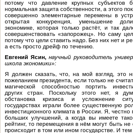
потому что давление крупных субъектов б
нормальная защита собственности, а этого по
совершенно элементарные перемены в уст
открытая конкуренция, уменьшение дол
экономике, которая только растёт, и так да
совершенствовать «запорожец». Но саму це
потому что цели ставить надо. Без них нет и р
а есть просто дрейф по течению.
Евгений Ясин,
научный руководитель унив
школа экономики»:
Я должен сказать, что, на мой взгляд, это н
пожеланием президента, если только не считат
магической способностью портить инвест
других стран. Поскольку этого нет, я дум
обстановка кризиса и усложнение сит
государствах играли более существенную ро
инвестиционного климата в России. Я, честно 
больших улучшений, а когда вы имеете так
рейтинг, то перемещения в нём могут быть не 
происходит в том или ином государстве. И тем