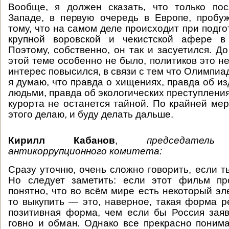
Вообще, я должен сказать, что только по
Западе, в первую очередь в Европе, пробу
тому, что на самом деле происходит при подго
крупной воровской и чекистской афере в
Поэтому, собственно, он так и засуетился. Д
этой теме особенно не было, политиков это н
интерес повысился, в связи с тем что Олимпиа
я думаю, что правда о хищениях, правда об и
людьми, правда об экологических преступлени
курорта не останется тайной. По крайней мер
этого делаю, и буду делать дальше.
Кирилл Кабанов
,
председатель
антикоррупционного комитета:
Сразу уточню, очень сложно говорить, если т
Но следует заметить: если этот фильм про
понятно, что во всём мире есть некоторый эл
то выкупить — это, наверное, такая форма р
позитивная форма, чем если бы Россия заяв
говно и обман. Однако все прекрасно понима