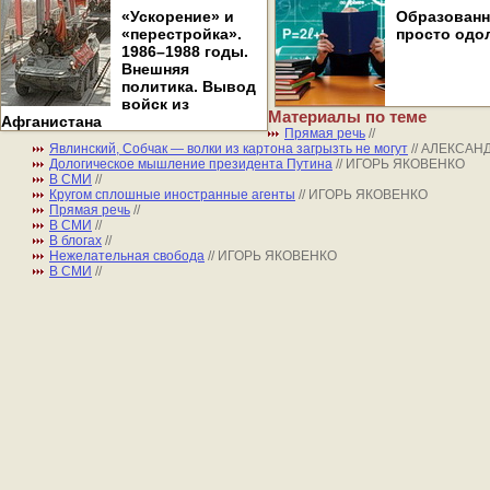
«Ускорение» и
Образован
«перестройка».
просто одо
1986–1988 годы.
Внешняя
политика. Вывод
войск из
Материалы по теме
Афганистана
Прямая речь
//
Явлинский, Собчак — волки из картона загрызть не могут
// АЛЕКСА
Дологическое мышление президента Путина
// ИГОРЬ ЯКОВЕНКО
В СМИ
//
Кругом сплошные иностранные агенты
// ИГОРЬ ЯКОВЕНКО
Прямая речь
//
В СМИ
//
В блогах
//
Нежелательная свобода
// ИГОРЬ ЯКОВЕНКО
В СМИ
//