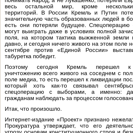
понимать народ, а не Лукашенко, потеряли Ев
весь остальной мир, кроме нескольки
территорий. В России Кремль и Путин пот
значительную часть образованных людей в бо
есть они потеряли будущее. Спецоперацию
могут выиграть даже в условиях полной зачис
поля, на котором тактика выжженной земли
давно, и сегодня ничего живого на этом поле н
сентябре против «Единой России» выстави
табуретка победит.
Поэтому сегодня Кремль перешел к 
уничтожению всего живого на соседнем с по
поле медиа, то есть перешел к ликвидации по
который хоть как-то связывал сентябрьс
спецоперацию с выборами, а именно: да
гражданам наблюдать за процессом голосован
Итак, что произошло.
Интернет-издание «Проект» признано нежела
Прокуратура утверждает, что его деятельн
угрозу основам конституционного строя и без