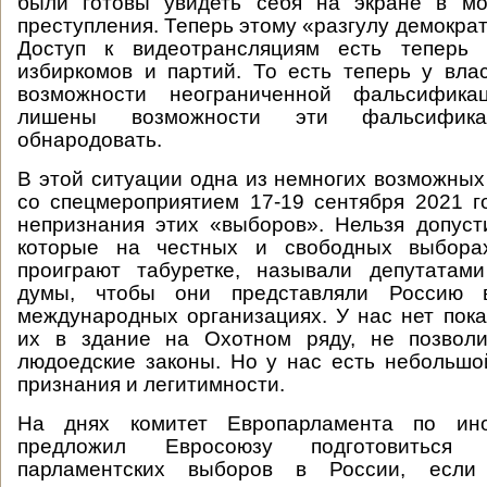
были готовы увидеть себя на экране в м
преступления. Теперь этому «разгулу демокра
Доступ к видеотрансляциям есть теперь 
избиркомов и партий. То есть теперь у вла
возможности неограниченной фальсифика
лишены возможности эти фальсифик
обнародовать.
В этой ситуации одна из немногих возможных 
со спецмероприятием 17-19 сентября 2021 
непризнания этих «выборов». Нельзя допуст
которые на честных и свободных выборах
проиграют табуретке, называли депутатами
думы, чтобы они представляли Россию 
международных организациях. У нас нет пока
их в здание на Охотном ряду, не позвол
людоедские законы. Но у нас есть небольш
признания и легитимности.
На днях комитет Европарламента по ин
предложил Евросоюзу подготовиться
парламентских выборов в России, есл