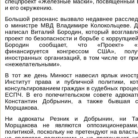
спецпроект «Железные маски», посвящённый
и его окружению.
Большой резонанс вызвало недавнее рассле
о министре МВД Владимире Колокольцеве. Д
написал Виталий Бородин, который возглав
проект по безопасности и борьбе с коррупцие
Бородин сообщает, что «Проект» «п
финансируется конгрессом США», пол
иностранных организаций, в том числе от пр
«нежелательными».
В тот же день Минюст навесил ярлык иност
Институт права и публичной политики, ко
консультированием граждан в судебных процес
ЕСПЧ. В его попечительском совете адвока
Константин Добрынин, а также бывшая 
Морщакова.
Ни адвокаты Резник и Добрынин, ни Та
Морщакова не являются оппозиционерами
политикой, поскольку не претендуют на власть.