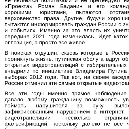
не являются политиками и не претендуют н
«Проекта» Роман Баданин и его команд
хорошими юристами, пытаются отста
верховенство права. Другие, будучи хорош
пытаются информировать граждан России о з
и событиях. Именно за это власть их уничт
середине 2021 года изменилась. Идет каток
оппозиция, а просто все живое.
В поисках отдушин, сквозь которые в Росс
проникнуть жизнь, путинская обслуга вдруг о
открытых видеотрансляций с избирательных 
внедрили по инициативе Владимира Путина 
выборах 2012 года. Так вот, на своем засе
России отменил эти самые открытые видеотра
Все эти годы именно прямое наблюдение 
давало любому гражданину возможность ув
поймать нарушителя за руку, выл
зафиксированным нарушением в интернет.
видеотрансляции несколько огранич
фальсификаций, поскольку далеко не все 