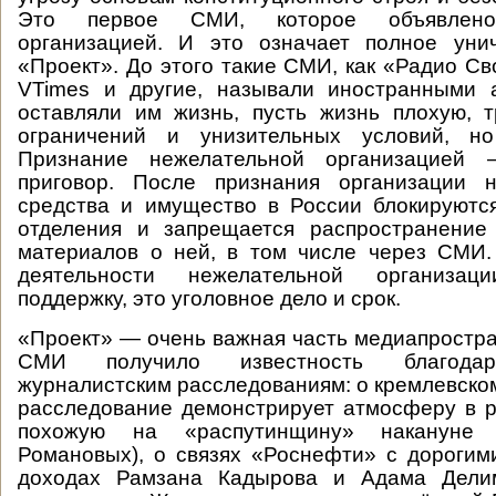
Это первое СМИ, которое объявлено
организацией. И это означает полное уни
«Проект». До этого такие СМИ, как «Радио Св
VTimes и другие, называли иностранными а
оставляли им жизнь, пусть жизнь плохую, 
ограничений и унизительных условий, н
Признание нежелательной организацией
приговор. После признания организации 
средства и имущество в России блокируютс
отделения и запрещается распространени
материалов о ней, в том числе через СМИ.
деятельности нежелательной организа
поддержку, это уголовное дело и срок.
«Проект» — очень важная часть медиапростра
СМИ получило известность благодар
журналистским расследованиям: о кремлевском
расследование демонстрирует атмосферу в р
похожую на «распутинщину» накануне 
Романовых), о связях «Роснефти» с дорогими
доходах Рамзана Кадырова и Адама Делим