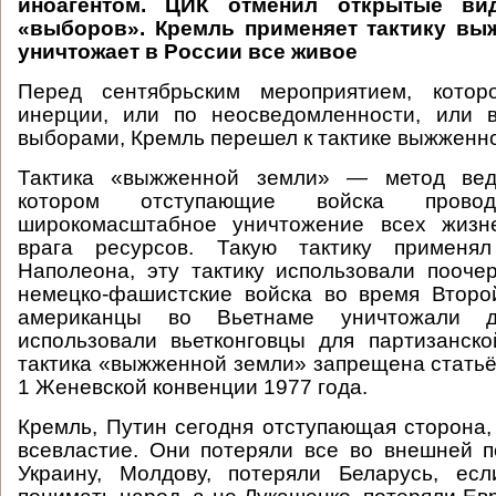
иноагентом. ЦИК отменил открытые ви
«выборов». Кремль применяет тактику в
уничтожает в России все живое
Перед сентябрьским мероприятием, котор
инерции, или по неосведомленности, или 
выборами, Кремль перешел к тактике выжженн
Тактика «выжженной земли» — метод вед
котором отступающие войска пров
широкомасштабное уничтожение всех жизн
врага ресурсов. Такую тактику применял
Наполеона, эту тактику использовали пооче
немецко-фашистские войска во время Второ
американцы во Вьетнаме уничтожали д
использовали вьетконговцы для партизанск
тактика «выжженной земли» запрещена стать
1 Женевской конвенции 1977 года.
Кремль, Путин сегодня отступающая сторона,
всевластие. Они потеряли все во внешней п
Украину, Молдову, потеряли Беларусь, ес