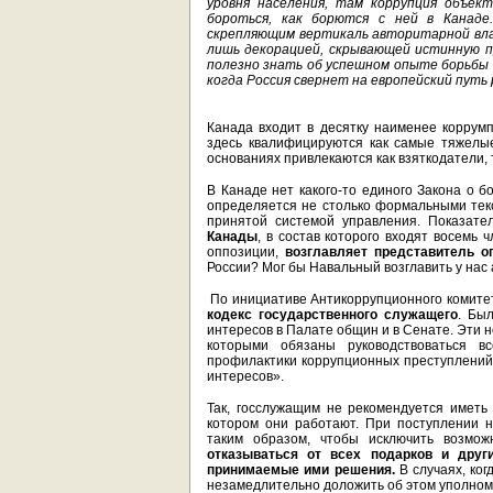
уровня населения, там коррупция объек
бороться, как борются с ней в Канаде
скрепляющим вертикаль авторитарной вла
лишь декорацией, скрывающей истинную п
полезно знать об успешном опыте борьбы 
когда Россия свернет на европейский путь
Канада входит в десятку наименее корру
здесь квалифицируются как самые тяжелые
основаниях привлекаются как взяткодатели, 
В Канаде нет какого-то единого Закона о 
определяется не столько формальными текст
принятой системой управления. Показате
Канады
, в состав которого входят восемь
оппозиции,
возглавляет представитель оп
России? Мог бы Навальный возглавить у нас
По инициативе Антикоррупционного комитет
кодекс государственного служащего
. Бы
интересов в Палате общин и в Сенате. Эти 
которыми обязаны руководствоваться вс
профилактики коррупционных преступлений
интересов».
Так, госслужащим не рекомендуется иметь 
котором они работают. При поступлении 
таким образом, чтобы исключить возмож
отказываться от всех подарков
и друг
принимаемые ими решения.
В случаях, ког
незамедлительно доложить об этом уполном