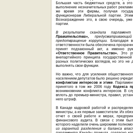
Большая часть бюджетных средств, а это
выполнение незначительных работ рекламн
же время эти фирмы, получая государ
функционерам Либеральной партии. Этим
Вознаграждение это, в свою очередь, уж
партии.
В результате скандала парламе
Правительства»,
предусматривающий
предотвращение коррупции.
Благодаря в
ответственности была обеспечена прозрачно
принят подзаконный акт, а именно рук
«Ответственное Правительство».
Это рук
внепартийного принципа государственной
разных политических взглядов, но это не
выполнять свои функции.
Но важно, что для усиления общественног
населением депутатов было решено учреди
конфликтам интересов и этике
. Парламен
принятого в том же 2006 году
Кодекса п
возникновении конфликта интересов. В с
вплоть до премьер-министра, правил, уста
него штраф.
В Канаде кадровой работой и распределе
министры, а их первые заместители. Их обя
отчет о своей работе и мерах, предприн
финансового аудита. В связи с этим бы
которого наделили очень широкими полном
из гарантий разделения и баланса вла
парламента Канады правила, согласно ко