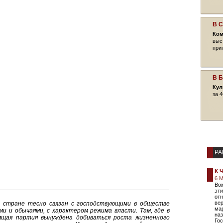
В 
Ком
выс
при
В 
Кул
за 4
РА
К 
6 М
Вож
эти
от
ве
 стране тесно связан с господствующими в обществе
мар
и и обычаями, с характером режима власти. Там, где в
наз
вящая партия вынуждена добиваться роста жизненного
Гос