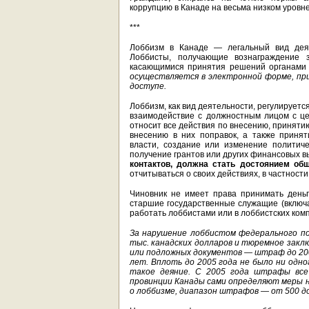
коррупцию в Канаде на весьма низком уровн
***
Лоббизм в Канаде — легальный вид деят
Лоббисты, получающие вознаграждение з
касающимися принятия решений органами 
осуществляется в электронной форме, пр
доступе.
Лоббизм, как вид деятельности, регулируетс
взаимодействие с должностным лицом с це
относит все действия по внесению, приняти
внесению в них поправок, а также приня
власти, создание или изменение политиче
получение грантов или других финансовых в
контактов, должна стать достоянием общ
отчитываться о своих действиях, в частности,
Чиновник не имеет права принимать день
старшие государственные служащие (включа
работать лоббистами или в лоббистских комп
За нарушение лоббистом федерального по
тыс. канадских долларов и тюремное заклю
или подложных документов — штраф до 200
лет. Вплоть до 2005 года не было ни одн
такое деяние. С 2005 года штрафы все 
провинции Канады сами определяют меры 
о лоббизме, диапазон штрафов — от 500 до