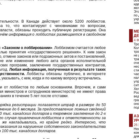
объ
е.
иде
жел
Это
по
ук
ельности. В Канаде действует около 5200 лоббистов.
зем
а то, что контактируют с чиновниками по вопросам,
власти, обязаны проходить публичную регистрацию. Она
МЕ
ичём информация о лоббистах размещается в свободном
ДЕ
4 
Тро
я
«Законом о лоббировании»
. Лоббизмом считается любое
Кол
тро
лью принятия «государственного решения». К ним закон
не 
ю, отмене законов или подзаконных актов и постановлений,
тра
тие или изменение любого акта органов исполнительной
оч
ских программ, заключение государственных контрактов,
не
ыгод.
Любая информация, полученная в результате таких
сти
ественности.
Лоббисты обязаны публично, в интернете
ча
нал
 указывать, с кем, когда и по какому вопросу встречались.
упр
сит
ги от лоббистов по любым основаниям. Впрочем, и сами
Хел
я министров и сотрудников министерств) не имеют права
Ро
аниях в течение 5 лет после отставки.
вед
гра
оно
рядка регистрации полагается штраф в размере до 50
по
чение до 6 месяцев. За предоставление ложных сведений
 тыс. канадских долларов и тюремное заключение до 2-х
АЗ
ого случая привлечения лоббистов к ответственности за
УР
же накладывались, но крайне редко. Интересно, что
26
наказания за нарушение собственного законодательства
Не
 100 тыс. канадских долларов.
кон
для