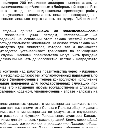
 примерно 200 миллионов долларов, выплачивалась за
ым компаниям, приближенным к Либеральной партии. В то
ственные деньги, предоставляли временную работу
 «служащим» выплачивалось немалое вознаграждение.
е вполне легально жертвовалось на нужды Либеральной
нт страны принял
«Закон об ответственности
 проведение ряда реформ, направленных на
веденной на основании этого закона жесткой системе
сть деятельности чиновников. На основе этого закона был
оводство для министров, которое так и называется
оводство устанавливает требования по соблюдению
 службы. Членами правительства могут быть граждане
 должно им мешать добросовестно, честно и непредвзято
о контроля над работой правительства через избранных
ть несколько должностей
Уполномоченных парламента
по
тские Уполномоченные
теперь контролируют исполнение
равил поведения для государственных служащих
при
лучае его нарушения любым государственным служащим,
новленных Кодексом, уполномоченный вправе наложить на
нием денежных средств в министерствах занимаются не
зали являться в комитеты Сената и Палаты общин и давать
имаемых в министерствах по результатам внутреннего
ли расширены функции Генерального аудитора Канады,
очиями для финансовых расследований.
Кроме того, одной
стей стало закрепление в регламенте Палаты общин
торому, в противовес Генеральному аудитору, комитет