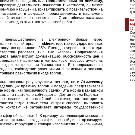
занимается специальный
Уполномоченный по лоббизму,
люд
чин
роверке деятельности лоббистов. В частности, он может
чин
ком-либо нарушении, контактировать с правительством на
дыш
называются в докладах, представляемых в парламент.
ьной власти и назначается на 7 лет обеими палатами
КА
зан ежегодно отчитываться о своей работе.
Ч
17
Соб
сл
ся преимущественно в электронной форме через
Во
сполнительный орган —
«Министерство государственных
гр
авт
сзакупках превышает 85%. Ежегодно через него проходит
зов
терства работает 12,5 тыс. человек. Подразделения
со
ндера, анализируют документацию, обоснованность цен и
ар
комендации участникам и контролируют процесс аукциона.
бю
 отдел контроля при Министерстве. Его подразделения
ап
ендера, соблюдение участниками и заказчиком законов,
общ
сте
тривают разногласия в ходе торгов.
со
сво
лько законам, регулирующим госторги, но и
Этическому
ределяющих практику торгов и поведение представителей
ие нормы, как прозрачность сделки. Эта норма в канадском
 смысл и тщательно соблюдается. Другая норма Кодекса —
тое явление в российской практике, как госторги с
чается редко, только если контракт способен выполнить
о контракт не затрагивает интересы государственной
ие сфер обязанностей. К примеру, исполняющий менеджер
дит за статьями расходов, а финансовый директор визирует
избежать коррупции и сговора исполнителя с чиновниками,