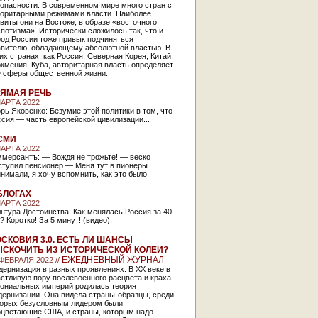
опасности. В современном мире много стран с
торитарными режимами власти. Наиболее
виты они на Востоке, в образе «восточного
потизма». Исторически сложилось так, что и
род России тоже привык подчиняться
авителю, обладающему абсолютной властью. В
их странах, как Россия, Северная Корея, Китай,
кмения, Куба, авторитарная власть определяет
е сферы общественной жизни.
ЯМАЯ РЕЧЬ
МАРТА 2022
рь Яковенко: Безумие этой политики в том, что
сия — часть европейской цивилизации...
СМИ
МАРТА 2022
ммерсантъ: — Вождя не трожьте! — веско
ступил пенсионер.— Меня тут в пионеры
нимали, я хочу вспомнить, как это было.
БЛОГАХ
МАРТА 2022
ьтура Достоинства: Как менялась Россия за 40
? Коротко! За 5 минут! (видео).
СКОВИЯ 3.0. ЕСТЬ ЛИ ШАНСЫ
СКОЧИТЬ ИЗ ИСТОРИЧЕСКОЙ КОЛЕИ?
ЕЖЕДНЕВНЫЙ ЖУРНАЛ
 ФЕВРАЛЯ 2022 //
ернизация в разных проявлениях. В XX веке в
стливую пору послевоенного расцвета и краха
лониальных империй родилась теория
дернизации. Она видела страны-образцы, среди
торых безусловным лидером были
оцветающие США, и страны, которым надо