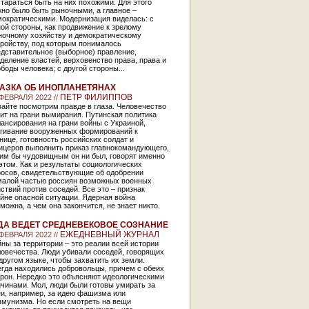
тараться быть на них похожими. Для этого
но было быть рыночными, а главное –
мократическими. Модернизация виделась: с
ой стороны, как продвижение к зрелому
ночному хозяйству и демократическому
тройству, под которым понималось
дставительное (выборное) правление,
деление властей, верховенство права, права и
боды человека; с другой стороны...
АЗКА ОБ ИНОПЛАНЕТЯНАХ
ПЕТР ФИЛИППОВ
 ФЕВРАЛЯ 2022 //
айте посмотрим правде в глаза. Человечество
ит на грани вымирания. Путинская политика
ансирования на грани войны с Украиной,
ягивание вооруженных формирований к
нице, готовность российских солдат и
ицеров выполнить приказ главнокомандующего,
ким бы чудовищным он ни был, говорят именно
этом. Как и результаты социологических
росов, свидетельствующие об одобрении
малой частью россиян возможных военных
ствий против соседей. Все это – признак
йне опасной ситуации. Ядерная война
можна, а чем она закончится, не знает никто.
ДА ВЕДЕТ СРЕДНЕВЕКОВОЕ СОЗНАНИЕ
ЕЖЕДНЕВНЫЙ ЖУРНАЛ
 ФЕВРАЛЯ 2022 //
ны за территории – это реалии всей истории
овечества. Люди убивали соседей, говорящих
другом языке, чтобы захватить их земли.
гда находились добровольцы, причем с обеих
рон. Нередко это объясняют идеологическими
чинами. Мол, люди были готовы умирать за
еи, например, за идею фашизма или
ммунизма. Но если смотреть на вещи