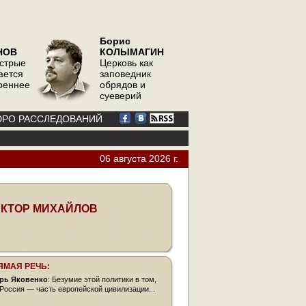
Борис
НОВ
КОЛЫМАГИН
острые
Церковь как
ается
заповедник
треннее
обрядов и
суеверий
РО РАССЛЕДОВАНИЙ
06 августа 2026 г.
КТОР МИХАЙЛОВ
ЯМАЯ РЕЧЬ:
рь Яковенко
: Безумие этой политики в том,
 Россия — часть европейской цивилизации...