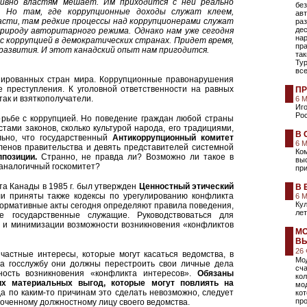
тивно властям мешает. Им приходится с ней реально
без
. Но там, где коррупционные доходы служат клеем,
ав
сти, там редкие процессы над коррупционерами служат
раз
дес
рироду авторитарного режима. Однако нам уже сегодня
на
с коррупцией в демократических странах. Придет время,
пр
 развития. И этот канадский опыт нам пригодится.
так
Тур
вс
мпированных стран мира. Коррупционные правонарушения
 преступления. К уголовной ответственности на равных
ПР
так и взяткополучатели.
6 
Иго
Рос
борьбе с коррупцией. Но поведение граждан любой страны
ами законов, сколько культурой народа, его традициями,
В 
льно, что государственный
Антикоррупционный комитет
6 
 членов правительства и девять представителей системной
Ко
позиции.
Странно, не правда ли? Возможно ли такое в
вы
 аналогичный госкомитет?
при
а Канады в 1985 г. был утвержден
Ценностный этический
В 
ли приняты также кодексы по урегулированию конфликта
6 
Кул
нормативные акты сегодня определяют правила поведения,
лет
е государственные служащие. Руководствоваться для
 и минимизации возможности возникновения «конфликтов
МО
ВЫ
26
частные интересы, которые могут касаться ведомства, в
Мод
на госслужбу они должны перестроить свои личные дела
сча
ность возникновения «конфликта интересов».
Обязаны
ко
их материальных выгод,
которые могут повлиять на
мо
да по каким-то причинам это сделать невозможно, следует
ко
пр
оченному должностному лицу своего ведомства.