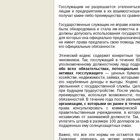
Госслужащим не разрешается отклоняться
лицам и предприятиям в их взаимоотношен
получат какие-либо преимущества по сравне
Государственные служащие не вправе извле
была обнародована и стала им известна в
должны допускать использования государств
для которых она официально предназначена
не имеет права предлагать свою помощь люб
его официальные обязанности.
Этический кодекс содержит конкретные т
чиновников. Так, госслужащий в течение 
уполномоченному должностному лицу под
обо всех обязательствах, потенциально
активах госслужащего
— ценных бумагах,
хозяйстве, недвижимости, займах, которыми
его зарубежные доходы и выгоды. Кодекс
увольнения с государственной службы. Це
при будущем трудоустройстве. После увол
преимущества, используя возможности, п
обязанностей. В течение года после уволь
организации, с которыми он ранее в течен
права консультировать с коммерческо
правительственным учреждением, в котор
независимо от занимаемой должности. Так
уплатить штраф в размере 100 долларов за 
подаренных ему солнцезащитных очках.
Важно, что все эти нормы не остаются б
Граждане, опираясь на четкие нормы ан