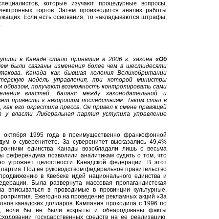
специалистов, которые изучают процедурные вопросы,
лектронных торгов. Затем производится анализ работы
лужащих. Если есть основания, то накладываются штрафы,
.
упции в Канаде стало принятие в 2006 г. закона
«Об
 чем были связаны изменения более чем в шестидесяти
 такова. Канада как бывшая колония Великобритании
терскую модель управления, при которой министры
 образом, получают возможность контролировать сами
еления властей, баланс между законодательной и
жет привести к нехорошим последствиям.
Таким стал в
, как его окрестила пресса. Он привел к смене правящей
т у власти Либеральная партия уступила управление
0 октября 1995 года в преимущественно франкофонной
ум о суверенитете. За суверенитет высказались 49,4%
оронники единства Канады возобладали лишь с весьма
ы референдума позволили аналитикам судить о том, что
о угрожает целостности Канадской федерации. В этот
 партия. Под ее руководством федеральное правительство
 продвижению в Квебеке идей национального единства и
дерации. Была развернута массовая пропагандистская
а вписываться в проводимые в провинции культурные,
роприятия. Ежегодно на проведение рекламных акций «За
онов канадских долларов. Кампания проходила с 1996 по
, если бы не были вскрыты и обнародованы факты
сходовании государственных средств на ее реализацию.