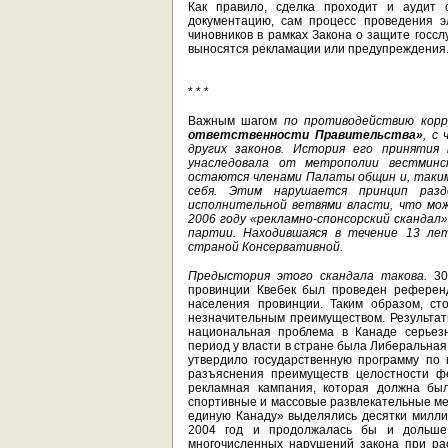
Как правило, сделка проходит и аудит 
документацию, сам процесс проведения э
чиновников в рамках Закона о защите госс
выносятся рекламации или предупреждения
* * *
Важным шагом
по противодействию корр
ответственности Правительства»
, с
других законов. История его принятия
унаследовала от метрополии вестминс
остаются членами Палаты общин и, таким
себя. Этим нарушается принцип разд
исполнительной ветвями власти, что мо
2006 году «рекламно-спонсорский скандал»
партии. Находившаяся в течение 13 ле
страной Консервативной.
Предыстория этого скандала такова.
3
провинции Квебек был проведен референд
населения провинции. Таким образом, ст
незначительным преимуществом. Результат
национальная проблема в Канаде серьезн
период у власти в стране была Либеральная
утвердило государственную программу по
разъяснения преимуществ целостности фе
рекламная кампания, которая должна был
спортивные и массовые развлекательные ме
единую Канаду» выделялись десятки милли
2004 год и продолжалась бы и дольше
многочисленных нарушений закона при ра