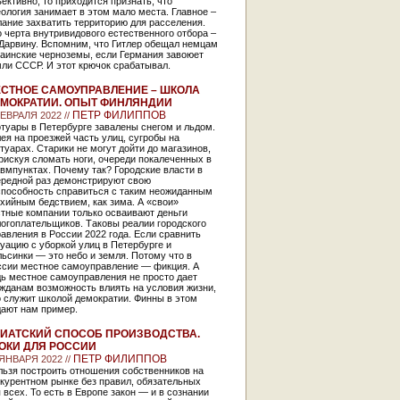
ективно, то приходится признать, что
ология занимает в этом мало места. Главное –
ание захватить территорию для расселения.
 черта внутривидового естественного отбора –
 Дарвину. Вспомним, что Гитлер обещал немцам
раинские черноземы, если Германия завоюет
ли СССР. И этот крючок срабатывал.
СТНОЕ САМОУПРАВЛЕНИЕ – ШКОЛА
МОКРАТИИ. ОПЫТ ФИНЛЯНДИИ
ПЕТР ФИЛИППОВ
ФЕВРАЛЯ 2022 //
туары в Петербурге завалены снегом и льдом.
ея на проезжей часть улиц, сугробы на
туарах. Старики не могут дойти до магазинов,
рискуя сломать ноги, очереди покалеченных в
вмпунктах. Почему так? Городские власти в
ередной раз демонстрируют свою
способность справиться с таким неожиданным
хийным бедствием, как зима. А «свои»
стные компании только осваивают деньги
огоплательщиков. Таковы реалии городского
авления в России 2022 года. Если сравнить
уацию с уборкой улиц в Петербурге и
ьсинки — это небо и земля. Потому что в
ссии местное самоуправление — фикция. А
ь местное самоуправления не просто дает
жданам возможность влиять на условия жизни,
 служит школой демократии. Финны в этом
дают нам пример.
ИАТСКИЙ СПОСОБ ПРОИЗВОДСТВА.
ОКИ ДЛЯ РОССИИ
ПЕТР ФИЛИППОВ
 ЯНВАРЯ 2022 //
льзя построить отношения собственников на
курентном рынке без правил, обязательных
 всех. То есть в Европе закон — и в сознании