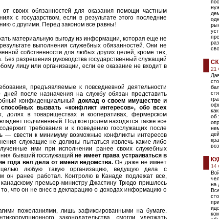
пос
нуж
 от своих обязанностей для оказания помощи частным
де
иях с государством, если в результате этого последние
одн
нию с другими. Перед законом все равны!
ры
ус
пре
кать материальную выгоду из информации, которая еще не
раз
 результате выполнения служебных обязанностей. Они не
сво
енной собственности для любых других целей, кроме тех,
. Без разрешения руководства государственный служащий
СК
ому лицу или организации, если ее оказание не входит в
21
Дав
сто
ребования, предъявляемые к повседневной деятельности
бал
ст
60 дней после назначения на службу обязан представить
гра
робный конфиденциальный
доклад о своем имуществе
и
оф
 способных вызвать «конфликт интересов», обо всех
ка
 долях в товариществах и кооперативах, фермерском
об 
 владеет подчиненный. Под контролем находятся также все
оп
 содержит требования и к поведению госслужащих после
не
дей
ль — свести к минимуму возможные конфликты интересов
кра
ьнения служащие не должны пытаться извлечь какие-либо
воз
олученные ими при исполнении ранее своих служебных
нения бывший госслужащий
не имеет права устраиваться в
КУ
ие года вел дела от имени ведомства.
Он даже не имеет
14
й целью любую такую организацию, ведущую дела с
Вой
ом он ранее работал. Контролю в Канаде подлежат все,
чел
, канадскому премьер-министру Джастину Трюдо пришлось
на 
то, что он не внес в декларацию о доходах информацию о
Все
сто
при
ид
лагими пожеланиями, лишь зафиксированными на бумаге.
ко
тикоррупционного законодательства, смогли удержать