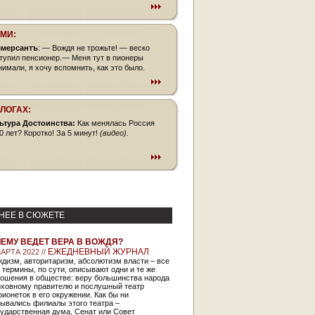
СМИ:
мерсантъ
: — Вождя не трожьте! — веско
тупил пенсионер.— Меня тут в пионеры
нимали, я хочу вспомнить, как это было.
БЛОГАХ:
ьтура Достоинства:
Как менялась Россия
0 лет? Коротко! За 5 минут!
(видео).
НЕЕ В СЮЖЕТЕ
ЧЕМУ ВЕДЕТ ВЕРА В ВОЖДЯ?
ЕЖЕДНЕВНЫЙ ЖУРНАЛ
АРТА 2022 //
дизм, авторитаризм, абсолютизм власти – все
 термины, по сути, описывают одни и те же
ношения в обществе: веру большинства народа
рховному правителю и послушный театр
ионеток в его окружении. Как бы ни
ывались филиалы этого театра –
ударственная дума, Сенат или Совет