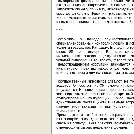
Надзором за федеральными лоббистами 
который наделен широкими полномочия по п
запретить любому лоббисту, виновному в ка
срок до двух лет. Фамилии нарушителей 
Уполномоченный независим от исполнител
канадского парламента, перед которыми обя
* * *
Госзакупки в Канаде осуществляют
специализированный контролирующий и и
услуг и госзакупок Канады».
Его доля в го
около 85 тыс. тендеров. В штате минис
министерства проводят оценку каждого те
условий выполнения контракта, готовят ре
Предотвращением коррупции занимается и
анализируют практику каждого крупного т
принципов этики и других положений, рассма
Государственные чиновники следуют не то
кодексу
. Он состоит из 35 положений, оп
государства. Например, там закреплены так
законодательстве носит вполне конкретный
стимулирование конкуренции. Такое час
единственным поставщиком, в Канаде встре
именно этот кандидат и при условии, чт
безопасности.
Применяется и такой способ, как разделен
контролирует расход фондов госторгов, сле
счета на оплату. Такая практика помогает 
отвечающими за распределение фондов.