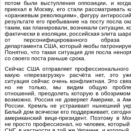
потом были выступления оппозиции, и когд
приехал в Москву, его стали рассматривать к
«оранжевым революциям», фигуру антироссий
результате его пребывание на посту посла ок
таким, как планировали, возникали ситуации, к
фактически в изоляции, российская элита шара
от персонифицированного образа Го
департамента США, который якобы патронируе
Понятно, что такая ситуация для посла ненор
со своего поста раньше срока.
Сейчас США отправляет профессионального 
какую «перезагрузку» расчёта нет, это уж
ситуация сейчас очень конфликтная. Это связ
но не только, мы видим общую пробле
отношений, преодолеть которую в обозримо
возможно. Россия не доверяет Америке, а Ам
России. Кремль не устраивает нынешний ук
Белый дом всячески его поддерживает, сегодн
американский вице-президент. Поэтому в Мо
не просто профессионал, но человек, который
СНГ, в частности в той же Украине, и которы