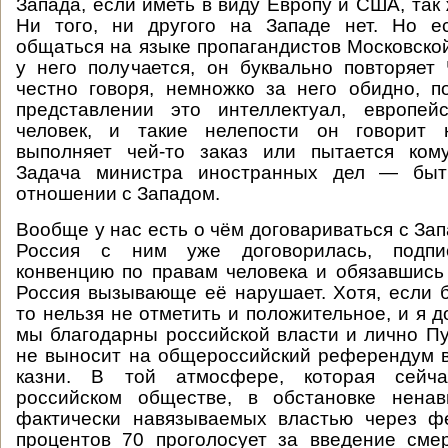
Запада, если иметь в виду Европу и США, так 
Ни того, ни другого на Западе нет. Но е
общаться на языке пропагандистов Московско
у него получается, он буквально повторяет
честно говоря, немножко за него обидно, 
представлении это интеллектуал, европей
человек, и такие нелепости он говорит 
выполняет чей-то заказ или пытается кому
Задача министра иностранных дел — быт
отношении с Западом.
Вообще у нас есть о чём договариваться с За
Россия с ним уже договорилась, подпи
конвенцию по правам человека и обязавшись
Россия вызывающе её нарушает. Хотя, если 
то нельзя не отметить и положительное, и я д
мы благодарны российской власти и лично Пут
не выносит на общероссийский референдум 
казни. В той атмосфере, которая сейч
российском обществе, в обстановке ненав
фактически навязываемых властью через 
процентов 70 проголосует за введение сме