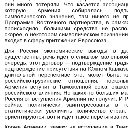
они много потеряли. Что касается ассоциа
которую Армения собиралась подпи
символического значения, там ничего не п
Программа Восточного партнёрства, в рамка
происходило, большими средства не распол
скорее, о некотором символическом признании
входит в сферу притяжения Евросоюза.
Для России экономические выгоды в д
существенны, речь идёт о слишком маленькой
очередь, этот договор — подтверждение трад
подтверждение присутствия на Южном Кавказе.
длительной перспективе это, может быть, к
российско-грузинские отношения, поскол
Армения вступит в Таможенной союз, окаже
российского влияния. Но каких-то больших м
Россия от вступления Армении не получит. И 
сейчас политически заинтересованы в т
статистически увеличить количество стран
ориентируются, вот и идёт такое перетягивание
Кроме Армении, заявку на вступление в Та