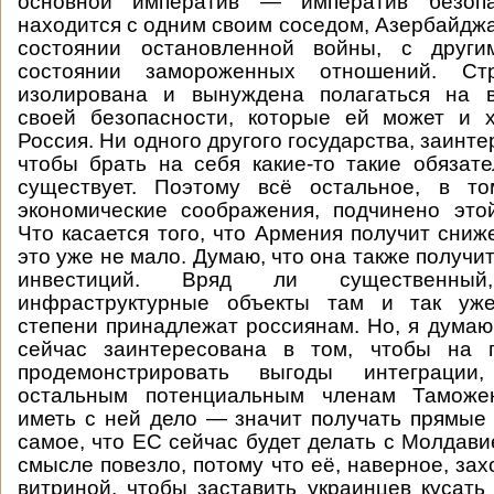
основной императив — императив безопа
находится с одним своим соседом, Азербайджа
состоянии остановленной войны, с друг
состоянии замороженных отношений. С
изолирована и вынуждена полагаться на 
своей безопасности, которые ей может и х
Россия. Ни одного другого государства, заинте
чтобы брать на себя какие-то такие обязате
существует. Поэтому всё остальное, в то
экономические соображения, подчинено это
Что касается того, что Армения получит сниж
это уже не мало. Думаю, что она также получи
инвестиций. Вряд ли существенны
инфраструктурные объекты там и так уже
степени принадлежат россиянам. Но, я думаю,
сейчас заинтересована в том, чтобы на 
продемонстрировать выгоды интеграции
остальным потенциальным членам Таможен
иметь с ней дело — значит получать прямые
самое, что ЕС сейчас будет делать с Молдави
смысле повезло, потому что её, наверное, зах
витриной, чтобы заставить украинцев кусать 