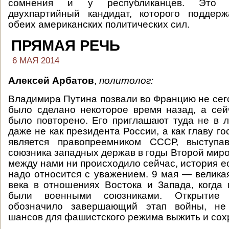
сомнения и у республиканцев. Это 
двухпартийный кандидат, которого поддерж
обеих американских политических сил.
ПРЯМАЯ РЕЧЬ
6 МАЯ 2014
Алексей Арбатов
,
политолог:
Владимира Путина позвали во Францию не сег
было сделано некоторое время назад, а сейч
было повторено. Его приглашают туда не в л
даже не как президента России, а как главу го
является правопреемником СССР, выступа
союзника западных держав в годы Второй миро
между нами ни происходило сейчас, история ес
надо относится с уважением. 9 мая — велика
века в отношениях Востока и Запада, когда
были военными союзниками. Открытие 
обозначило завершающий этап войны, не 
шансов для фашистского режима выжить и сох