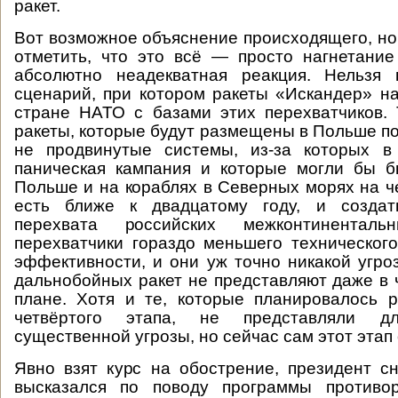
ракет.
Вот возможное объяснение происходящего, но
отметить, что это всё — просто нагнетани
абсолютно неадекватная реакция. Нельзя 
сценарий, при котором ракеты «Искандер» н
стране НАТО с базами этих перехватчиков.
ракеты, которые будут размещены в Польше по
не продвинутые системы, из-за которых 
паническая кампания и которые могли бы б
Польше и на кораблях в Северных морях на че
есть ближе к двадцатому году, и создат
перехвата российских межконтинентал
перехватчики гораздо меньшего техническог
эффективности, и они уж точно никакой угро
дальнобойных ракет не представляют даже в 
плане. Хотя и те, которые планировалось 
четвёртого этапа, не представляли д
существенной угрозы, но сейчас сам этот этап
Явно взят курс на обострение, президент с
высказался по поводу программы противо