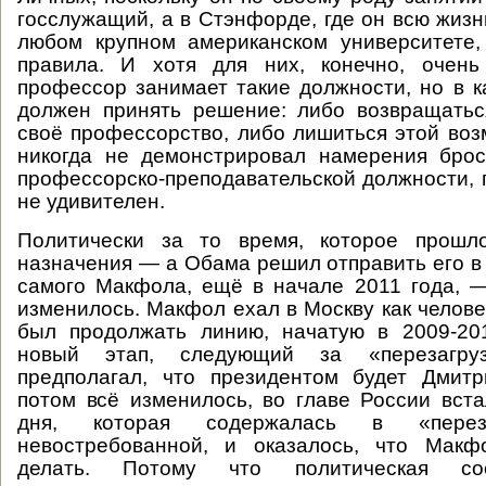
госслужащий, а в Стэнфорде, где он всю жизнь
любом крупном американском университете,
правила. И хотя для них, конечно, очень
профессор занимает такие должности, но в к
должен принять решение: либо возвращатьс
своё профессорство, либо лишиться этой во
никогда не демонстрировал намерения брос
профессорско-преподавательской должности, 
не удивителен.
Политически за то время, которое прошл
назначения — а Обама решил отправить его в 
самого Макфола, ещё в начале 2011 года, 
изменилось. Макфол ехал в Москву как челове
был продолжать линию, начатую в 2009-201
новый этап, следующий за «перезагру
предполагал, что президентом будет Дмит
потом всё изменилось, во главе России вста
дня, которая содержалась в «переза
невостребованной, и оказалось, что Макф
делать. Потому что политическая со