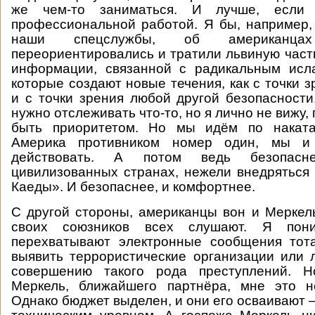
же чем-то заниматься. И лучше, если
профессиональной работой. Я бы, например,
наши спецслужбы, об американца
переориентировались и тратили львиную част
информации, связанной с радикальным исла
которые создают новые течения, как с точки з
и с точки зрения любой другой безопасности
нужно отслеживать что-то, но я лично не вижу,
быть приоритетом. Но мы идём по наката
Америка противником номер один, мы и
действовать. А потом ведь безопас
цивилизованных странах, нежели внедряться 
Каеды». И безопаснее, и комфортнее.
С другой стороны, американцы вон и Меркел
своих союзников всех слушают. Я пон
перехватывают электронные сообщения тот
выявить террористические организации или 
совершению такого рода преступлений. Н
Меркель, ближайшего партнёра, мне это н
Однако бюджет выделен, и они его осваивают 