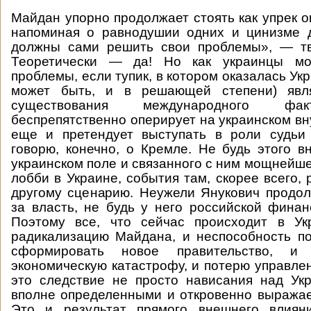
Майдан упорно продолжает стоять как упрек 
напоминая о равнодушии одних и цинизме д
должны сами решить свои проблемы», — тве
Теоретически — да! Но как украинцы мо
проблемы, если тупик, в котором оказалась Укр
может быть, и в решающей степени) явля
существования международного фак
беспрепятственно оперирует на украинском вн
еще и претендует выступать в роли судьи
говорю, конечно, о Кремле. Не будь этого в
украинском поле и связанного с ним мощнейше
лобби в Украине, события там, скорее всего,
другому сценарию. Неужели Янукович продо
за власть, не будь у него российской фина
Поэтому все, что сейчас происходит в Ук
радикализацию Майдана, и неспособность п
сформировать новое правительство, и
экономическую катастрофу, и потерю управле
это следствие не просто нависания над Ук
вполне определенными и откровенно выража
Это и результат прямого внешнего влиян