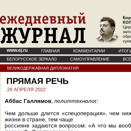
Бор
КО
Цер
зап
обр
суе
www.ej.ru
ГЛАВНАЯ
КОММЕНТАРИИ
ИТОГ
БЕЛОРУССКОЕ ЗЕРКАЛО
САМОУПРАВЛЕНИЕ
ВС
ВЕЛИКОДЕРЖАВНАЯ ДИПЛОМАТИЯ
ПРЯМАЯ РЕЧЬ
28 АПРЕЛЯ 2022
Аббас Галлямов
,
политтехноло
г:
Чем дольше длится «спецоперация», чем ни
жизни в стране, тем чаще
россияне задаются вопросом: «А что мы воо