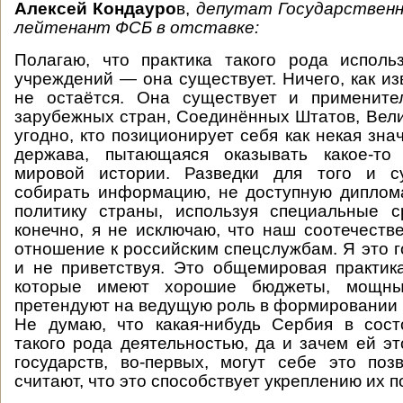
Алексей Кондауро
в,
депутат Государственн
лейтенант ФСБ в отставке:
Полагаю, что практика такого рода исполь
учреждений — она существует. Ничего, как из
не остаётся. Она существует и примените
зарубежных стран, Соединённых Штатов, Вели
угодно, кто позиционирует себя как некая зн
держава, пытающаяся оказывать какое-то
мировой истории. Разведки для того и с
собирать информацию, не доступную диплом
политику страны, используя специальные с
конечно, я не исключаю, что наш соотечеств
отношение к российским спецслужбам. Я это г
и не приветствуя. Это общемировая практик
которые имеют хорошие бюджеты, мощн
претендуют на ведущую роль в формировании 
Не думаю, что какая-нибудь Сербия в сост
такого рода деятельностью, да и зачем ей эт
государств, во-первых, могут себе это позв
считают, что это способствует укреплению их п