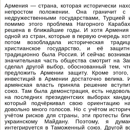
Армения — страна, которая исторически нах
непростом положении. Она граничит с
недружественными государствами, Турцией 
помимо этого проблема Нагорного Караба
решена в ближайшие годы. И хотя Армения
одной из стран, которые в первую очередь хо
потом возобладала историческая трад
христианское государство, и её защит
традиционно была Россия. И сейчас возникае
значительная часть общества смотрит на За
сделал другой выбор, обоснованный тем, ч
предложить Армении защиту. Кроме этого,
инвестиций в Армении достаточно велика. 
армянская власть приняла решение вступ
союз. Там была демонстрация, есть недоволь
на последних президентских выборах канди
который подчёркивал свою ориентацию на
довольно много голосов. Но с учётом историч
учётом рисков для страны, эти протесты бли
украинскому Майдану. Поэтому, я дум
интегрируется в Таможенный союз. Другой во