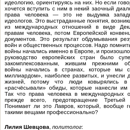
идеологию, ориентируясь на них. Но если гово
хочется вступить с ним в некий заочный диало
права человека — это не выдумка запад
идеологов. Это выстраданные понятия, возник
из международных отношений в виде Де
правам человека, потом Европейской конвен
документов. Это результат обдумывания ре
войн и общественных процессов. Надо помнить
войны начались именно в Европе, и произошло э
руководство европейских стран было супе
закомплексованным, жившим прежними о
войны начались в странах, которые мы с
миллиардом», наиболее развитых, и унесли 
жизней, потому что люди ковырялись в
«расчёсывали» обиды, которые нанесли им 
Так что права человека в международных 
прежде всего, предотвращение Третьей
Понимает ли это Лавров, который, вообще г
такими вещами профессионально?
Лилия Шевцова
,
политолог
: