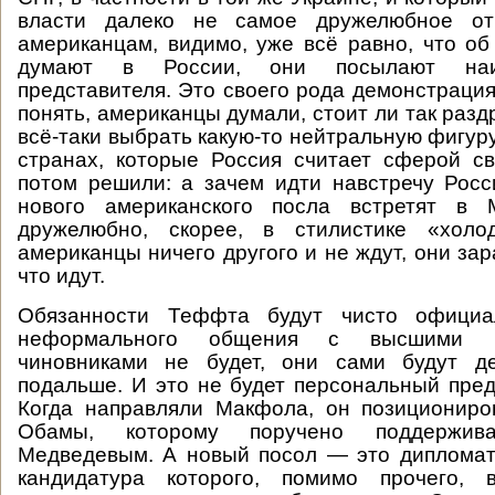
власти далеко не самое дружелюбное от
американцам, видимо, уже всё равно, что об
думают в России, они посылают наи
представителя. Это своего рода демонстрация
понять, американцы думали, стоит ли так раз
всё-таки выбрать какую-то нейтральную фигур
странах, которые Россия считает сферой с
потом решили: а зачем идти навстречу Росс
нового американского посла встретят в 
дружелюбно, скорее, в стилистике «холо
американцы ничего другого и не ждут, они за
что идут.
Обязанности Теффта будут чисто официал
неформального общения с высшими го
чиновниками не будет, они сами будут д
подальше. И это не будет персональный пре
Когда направляли Макфола, он позициониро
Обамы, которому поручено поддержив
Медведевым. А новый посол — это дипломат
кандидатура которого, помимо прочего, 