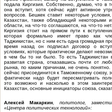
подала Киргизия. Собственно, думаю, что в 
она вступит, хотя сейчас идёт активное ут
вопросов. Бешкек ставит некоторые условия, 
Казахстан, также обладающий некоторыми и
области, на что-то соглашаются, на что-то нет.
Киргизия стоит на прямом пути к вступлени
которая формально имеет право как чл
Таджикистан, но с ним есть одна громадная п
время назад он подписал договор о всту
условиях, которые практически делают невозм
в чем бы то ни было. То есть Таджикистан 
развитая страна, отказавшись почти от лю
рынка, по каким причинам, не очень понятно.
сейчас присоединится к Таможенному союзу, э
фактически надо будет пересматривать пол
это возможно и насколько в этом заинтер
Казахстан, основные инициаторы союза, сказат
Алексей Макаркин
,
политолог, замест
«Центра политических технологий»: