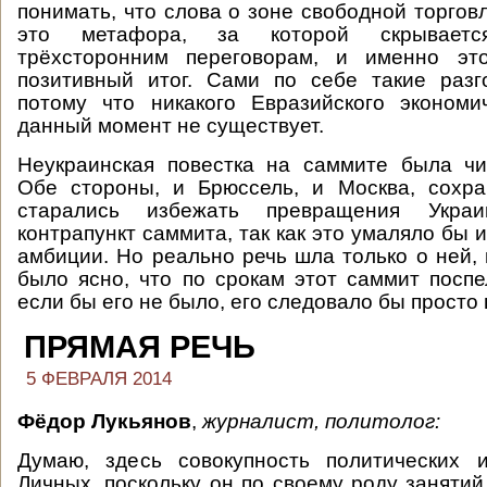
понимать, что слова о зоне свободной торгов
это метафора, за которой скрываетс
трёхсторонним переговорам, и именно эт
позитивный итог. Сами по себе такие раз
потому что никакого Евразийского экономи
данный момент не существует.
Неукраинская повестка на саммите была чи
Обе стороны, и Брюссель, и Москва, сохра
старались избежать превращения Укра
контрапункт саммита, так как это умаляло бы 
амбиции. Но реально речь шла только о ней, 
было ясно, что по срокам этот саммит поспе
если бы его не было, его следовало бы просто
ПРЯМАЯ РЕЧЬ
5 ФЕВРАЛЯ 2014
Фёдор Лукьянов
,
журналист, политолог:
Думаю, здесь совокупность политических 
Личных, поскольку он по своему роду занятий