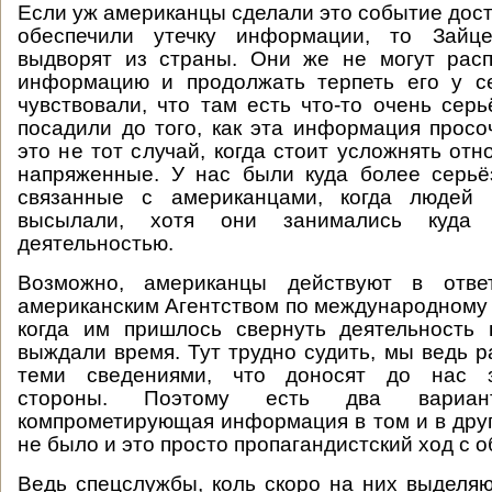
Если уж американцы сделали это событие дост
обеспечили утечку информации, то Зайце
выдворят из страны. Они же не могут расп
информацию и продолжать терпеть его у с
чувствовали, что там есть что-то очень серь
посадили до того, как эта информация прос
это не тот случай, когда стоит усложнять отн
напряженные. У нас были куда более серьё
связанные с американцами, когда людей 
высылали, хотя они занимались куда 
деятельностью.
Возможно, американцы действуют в отв
американским Агентством по международному 
когда им пришлось свернуть деятельность 
выждали время. Тут трудно судить, мы ведь р
теми сведениями, что доносят до нас з
стороны. Поэтому есть два вариа
компрометирующая информация в том и в друг
не было и это просто пропагандистский ход с о
Ведь спецслужбы, коль скоро на них выделя