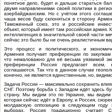
понятное дело, будет и дальше стараться ба
двумя направлениями своей политики в реги
азербайджанским. Но с учётом этого соглаше
чаша весов буду склоняться в сторону Армен
Таможенный союз, это и российские инвес
объект, который имеет там российская армия. 
интеллигенция в значительной своей части ме
сейчас это было бы не очень реалистичным ва
Это процесс и политического, и экономиче
Армения получает преференции по закупкам 
что немаловажно для её весьма уязвимой эк
преференции Россия предлагает всем,
соглашаются. Так что в данном случае геопол
конечно, не является единственным, но, види
Задача России — максимально сохранить влия
СНГ. Поэтому борьба с Западом идёт здесь бу
страну. Мы видим это по Украине, мы видим
которая сейчас идёт в Европу, и Россия, скоре
молдавскую оппозицию в следующем году 
выборах. Россия традиционно считает 