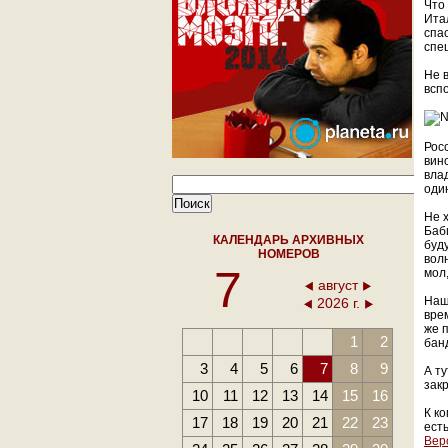
Что
Ита
спа
спе
Не 
вспо
Рос
вино
вла
оди
Не 
Баб
КАЛЕНДАРЬ АРХИВНЫХ
буд
НОМЕРОВ
вол
7
мол
август
Наш
2026 г.
вре
же 
1
2
банд
3
4
5
6
7
8
9
А т
зак
10
11
12
13
14
15
16
К к
17
18
19
20
21
22
23
ест
Вер