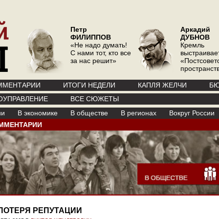
Петр
Аркадий
ФИЛИППОВ
ДУБНОВ
«Не надо думать!
Кремль
С нами тот, кто все
выстраивае
за нас решит»
«Постсовет
пространств
ММЕНТАРИИ
ИТОГИ НЕДЕЛИ
КАПЛЯ ЖЕЛЧИ
БЮ
ОУПРАВЛЕНИЕ
ВСЕ СЮЖЕТЫ
ии
В экономике
В обществе
В регионах
Вокруг России
ММЕНТАРИИ
ПОТЕРЯ РЕПУТАЦИИ