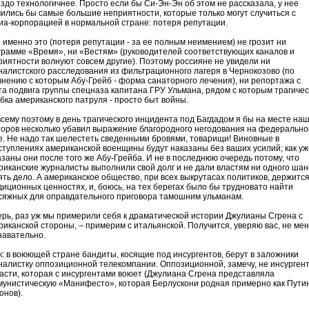
аздо технологичнее. Просто если бы Си-Эн-Эн об этом не рассказала, у нее
чились бы самые большие неприятности, которые только могут случиться с
иа-корпорацией в нормальной стране: потеря репутации.
, именно это (потеря репутации - за ее полным неимением) не грозит ни
грамме «Время», ни «Вестям» (руководителей соответствующих каналов и
риятности волнуют совсем другие). Поэтому россияне не увидели ни
налистского расследования из фильтрационного лагеря в Чернокозово (по
внению с которым Абу-Грейб - форма санаторного лечения), ни репортажа с
та подвига группы спецназа капитана ГРУ Ульмана, рядом с которым трагиче
бка американского патруля - просто быт войны.
всему поэтому в день трагического инцидента под Багдадом я бы на месте на
торов несколько убавил выражение благородного негодования на федеральн
е. Не надо так шелестеть сведенными бровями, товарищи! Виновные в
ступлениях американской военщины будут наказаны без ваших усилий; как уж
азаны они после того же Абу-Грейба. И не в последнюю очередь потому, что
риканские журналисты выполнили свой долг и не дали властям ни одного шан
ять дело. А американское общество, при всех выкрутасах политиков, держится
диционных ценностях, и, боюсь, на тех берегах было бы трудновато найти
сяжных для оправдательного приговора тамошним ульманам.
ерь, раз уж мы примерили себя к драматической истории Джулианы Сгрена с
риканской стороны, – примерим с итальянской. Получится, уверяю вас, не ме
навательно.
к: в воюющей стране бандиты, косящие под инсургентов, берут в заложники
налистку оппозиционной телекомпании. Оппозиционной, замечу, не инсурген
ласти, которая с инсургентами воюет (Джулиана Сгрена представляла
мунистическую «Манифесто», которая Берлускони родная примерно как Путин
онов).