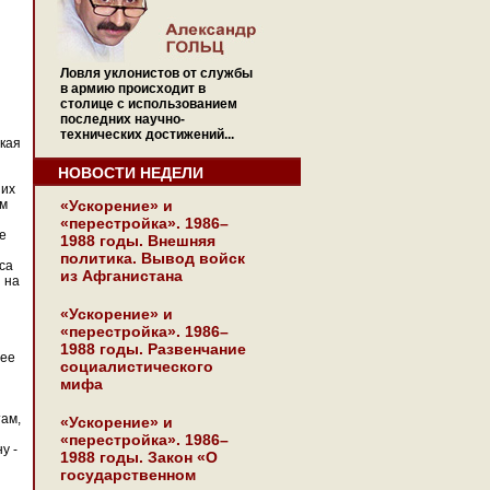
Ловля уклонистов от службы
в армию происходит в
столице с использованием
последних научно-
технических достижений...
ская
НОВОСТИ НЕДЕЛИ
ших
ом
«Ускорение» и
«перестройка». 1986–
е
1988 годы. Внешняя
политика. Вывод войск
са
из Афганистана
 на
«Ускорение» и
«перестройка». 1986–
1988 годы. Развенчание
нее
социалистического
мифа
там,
«Ускорение» и
«перестройка». 1986–
у -
1988 годы. Закон «О
государственном