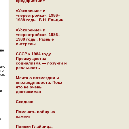
предприятии»
«Ускорение» и
«перестройка». 1986–
1988 годы. Б.Н. Ельцин
«Ускорение» и
«перестройка». 1986–
1988 годы. Разные
интересы
 не
СССР к 1984 году.
Преимущества
социализма — лозунги и
а»,
реальность
что
ся:
Мечта о возмездии и
справедливости. Пока
что не очень
ни
достижимая
Сходняк
Поменять войну на
саммит
а
Поиски Глайвица,