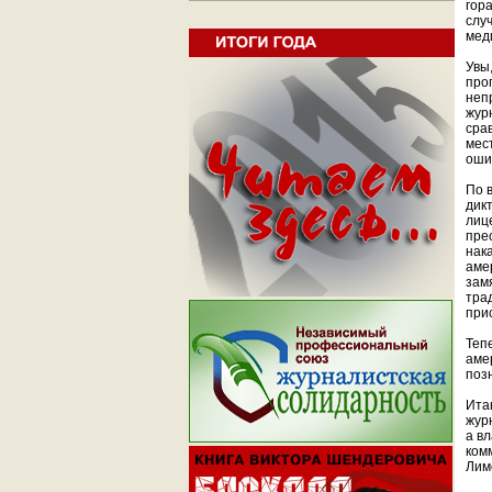
гор
слу
мед
Увы
про
неп
жур
сра
мес
оши
По 
дик
лиц
пре
нак
аме
зам
тра
при
Теп
аме
поз
Ита
жур
а в
ком
Лим