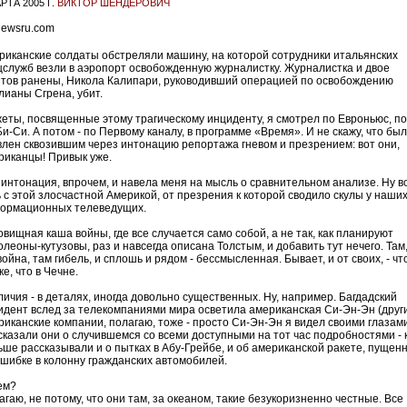
РТА 2005 Г.
ВИКТОР ШЕНДЕРОВИЧ
риканские солдаты обстреляли машину, на которой сотрудники итальянских
цслужб везли в аэропорт освобожденную журналистку. Журналистка и двое
нтов ранены, Никола Калипари, руководивший операцией по освобождению
лианы Сгрена, убит.
еты, посвященные этому трагическому инциденту, я смотрел по Евроньюс, по
и-Си. А потом - по Первому каналу, в программе «Время». И не скажу, что был
влен сквозившим через интонацию репортажа гневом и презрением: вот они,
риканцы! Привык уже.
 интонация, впрочем, и навела меня на мысль о сравнительном анализе. Ну в
ь с этой злосчастной Америкой, от презрения к которой сводило скулы у наши
ормационных телеведущих.
овищная каша войны, где все случается само собой, а не так, как планируют
леоны-кутузовы, раз и навсегда описана Толстым, и добавить тут нечего. Там
война, там гибель, и сплошь и рядом - бессмысленная. Бывает, и от своих, - чт
е, что в Чечне.
личия - в деталях, иногда довольно существенных. Ну, например. Багдадский
идент вслед за телекомпаниями мира осветила американская Си-Эн-Эн (друг
риканские компании, полагаю, тоже - просто Си-Эн-Эн я видел своими глазами
сказали они о случившемся со всеми доступными на тот час подробностями - 
ьше рассказывали и о пытках в Абу-Грейбе, и об американской ракете, пущен
ошибке в колонну гражданских автомобилей.
ем?
гаю, не потому, что они там, за океаном, такие безукоризненно честные. Все