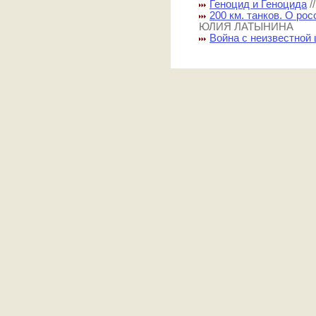
Геноцид и Геноцида
/
200 км. танков. О рос
ЮЛИЯ ЛАТЫНИНА
Война с неизвестной