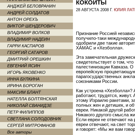
КОКОЙТЫ
АНДЖЕЙ БЕЛОВРАНИН
28 АВГУСТА 2008 Г.
ЮЛИЯ ЛА
АНДРЕЙ СОЛДАТОВ
АНТОН ОРЕХЪ
ВИКТОР ШЕНДЕРОВИЧ
ВЛАДИМИР ВОЛКОВ
Признание Россией незави
получило-таки международн
ВЛАДИМИР НАДЕИН
одобрили две такие автори
ГАРРИ КАСПАРОВ
ХАМАС и «Хезболла».
ГЕОРГИЙ САТАРОВ
Эта замечательная дружеск
ДМИТРИЙ ОРЕШКИН
свидетельствует о том, что
ЕВГЕНИЙ ЯСИН
палестинизации Кавказа. О 
европейскую процветающую 
ИГОРЬ ЯКОВЕНКО
парагосударственных анкл
ИННА БУЛКИНА
союзниками России.
ИРИНА БОРОГАН
Как устроена «Хезболла»? А
МАКСИМ БЛАНТ
работают, трудятся, живут.
НАТЕЛЛА БОЛТЯНСКАЯ
этому Израилю ракетами, з
полных жен и детишек, и об
НИКОЛАЙ СВАНИДЗЕ
евреи. Никакой другой работ
ПЕТР ФИЛИППОВ
Никакого другого смысла жи
СВЕТЛАНА СОЛОДОВНИК
Если евреи не отвечают на 
евреи отвечают, на свет то
СЕРГЕЙ МИТРОФАНОВ
и говорят: «Мы же вам гово
Все авторы