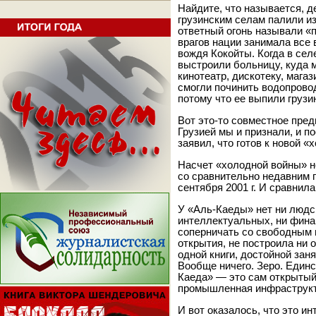
Найдите, что называется, д
грузинским селам палили из 
ответный огонь называли «п
врагов нации занимала все 
вождя Кокойты. Когда в сел
выстроили больницу, куда 
кинотеатр, дискотеку, магаз
смогли починить водопровод
потому что ее выпили грузи
Вот это-то совместное пред
Грузией мы и признали, и п
заявил, что готов к новой «
Насчет «холодной войны» н
со сравнительно недавним 
сентября 2001 г. И сравнила
У «Аль-Каеды» нет ни людс
интеллектуальных, ни финан
соперничать со свободным 
открытия, не построила ни 
одной книги, достойной зан
Вообще ничего. Зеро. Един
Каеда» — это сам открытый 
промышленная инфраструкт
И вот оказалось, что это и