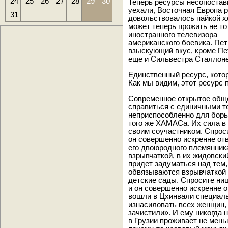
24
25
26
27
28
29
30
Теперь ресурсы несопостав
уехали, Восточная Европа р
31
довольствовалось пайкой х
может теперь прожить не то
иностранного телевизора — 
американского боевика. Пет
взыскующий вкус, кроме Пе
еще и Сильвестра Сталлоне
Единственный ресурс, кото
Как мы видим, этот ресурс 
Современное открытое обще
справиться с единичными т
неприспособленно для борь
того же ХАМАСа. Их сила в 
своим соучастником. Спроси
он совершенно искренне отв
его двоюродного племянника
взрывчаткой, в их жидовский
придет задуматься над тем,
обвязываются взрывчаткой и
детские сады. Спросите нищ
и он совершенно искренне о
вошли в Цхинвали специаль
изнасиловать всех женщин, 
зачистили». И ему никогда н
в Грузии проживает не мень