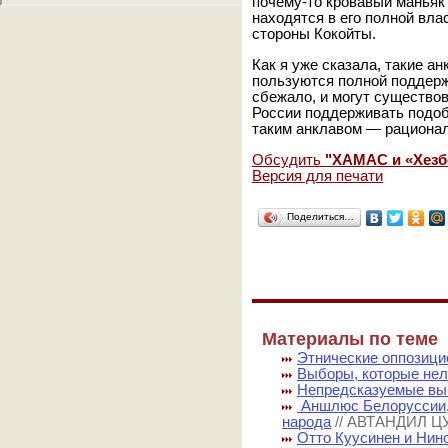
почему-то кровавый маньяк 
находятся в его полной вл
стороны Кокойты.
Как я уже сказала, такие 
пользуются полной поддержк
сбежало, и могут существов
России поддерживать подоб
таким анклавом — рациональ
Обсудить
"ХАМАС и «Хезб
Версия для печати
Поделиться…
Материалы по теме
Этнические оппозиц
Выборы, которые нел
Непредсказуемые в
Аншлюс Белоруссии, 
народа
// АВТАНДИЛ 
Отто Куусинен и Нин