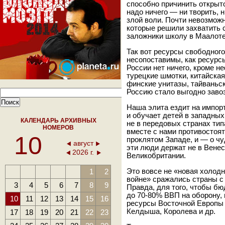
способно причинить открыто
надо ничего — ни творить, 
злой воли. Почти невозможн
которые решили захватить с
заложники школу в Маалоте
Так вот ресурсы свободного
несопоставимы, как ресурс
России нет ничего, кроме н
турецкие шмотки, китайская
финские унитазы, тайваньск
Россию стало выгодно завоз
Наша элита ездит на импор
и обучает детей в западных
КАЛЕНДАРЬ АРХИВНЫХ
не в передовых странах тип
НОМЕРОВ
вместе с нами противостоят
10
проклятом Западе, и — о чу
август
эти люди держат не в Венес
2026 г.
Великобритании.
1
2
Это вовсе не «новая холодн
войне» сражались страны 
3
4
5
6
7
8
9
Правда, для того, чтобы б
до 70-80% ВВП на оборону, 
10
11
12
13
14
15
16
ресурсы Восточной Европы
Келдыша, Королева и др.
17
18
19
20
21
22
23