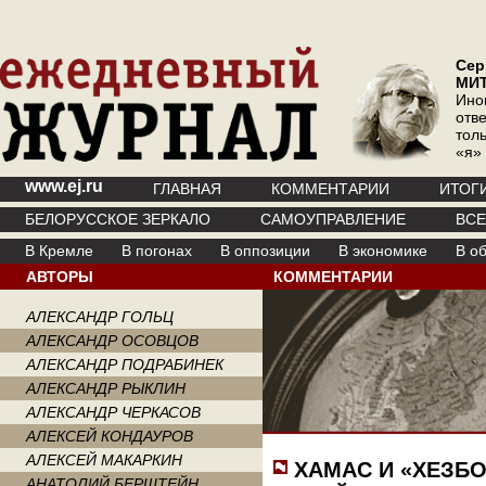
Сер
МИ
Ино
отв
тол
«я»
www.ej.ru
ГЛАВНАЯ
КОММЕНТАРИИ
ИТОГ
БЕЛОРУССКОЕ ЗЕРКАЛО
САМОУПРАВЛЕНИЕ
ВС
В Кремле
В погонах
В оппозиции
В экономике
В о
АВТОРЫ
КОММЕНТАРИИ
АЛЕКСАНДР ГОЛЬЦ
АЛЕКСАНДР ОСОВЦОВ
АЛЕКСАНДР ПОДРАБИНЕК
АЛЕКСАНДР РЫКЛИН
АЛЕКСАНДР ЧЕРКАСОВ
АЛЕКСЕЙ КОНДАУРОВ
АЛЕКСЕЙ МАКАРКИН
ХАМАС И «ХЕЗБ
АНАТОЛИЙ БЕРШТЕЙН