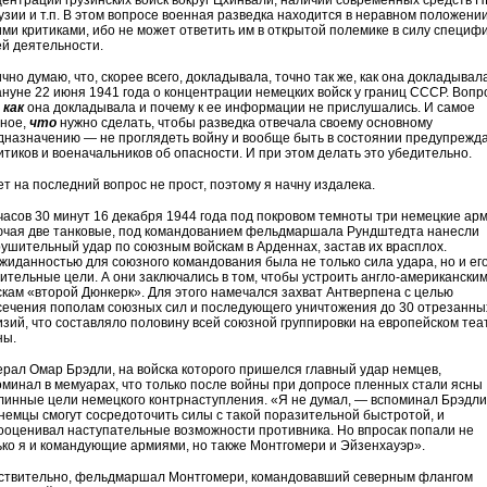
центрации грузинских войск вокруг Цхинвали, наличии современных средств 
рузии и т.п. В этом вопросе военная разведка находится в неравном положении
ими критиками, ибо не может ответить им в открытой полемике в силу специф
ей деятельности.
чно думаю, что, скорее всего, докладывала, точно так же, как она докладывал
ануне 22 июня 1941 года о концентрации немецких войск у границ СССР. Вопр
,
как
она докладывала и почему к ее информации не прислушались. И самое
вное,
что
нужно сделать, чтобы разведка отвечала своему основному
дназначению — не проглядеть войну и вообще быть в состоянии предупрежд
итиков и военачальников об опасности. И при этом делать это убедительно.
ет на последний вопрос не прост, поэтому я начну издалека.
 часов 30 минут 16 декабря 1944 года под покровом темноты три немецкие арм
ючая две танковые, под командованием фельдмаршала Рундштедта нанесли
рушительный удар по союзным войскам в Арденнах, застав их врасплох.
жиданностью для союзного командования была не только сила удара, но и ег
ительные цели. А они заключались в том, чтобы устроить англо-американски
скам «второй Дюнкерк». Для этого намечался захват Антверпена с целью
сечения пополам союзных сил и последующего уничтожения до 30 отрезанны
изий, что составляло половину всей союзной группировки на европейском теа
ны.
ерал Омар Брэдли, на войска которого пришелся главный удар немцев,
оминал в мемуарах, что только после войны при допросе пленных стали ясны
линные цели немецкого контрнаступления. «Я не думал, — вспоминал Брэдли
 немцы смогут сосредоточить силы с такой поразительной быстротой, и
ооценивал наступательные возможности противника. Но впросак попали не
ько я и командующие армиями, но также Монтгомери и Эйзенхауэр».
ствительно, фельдмаршал Монтгомери, командовавший северным флангом