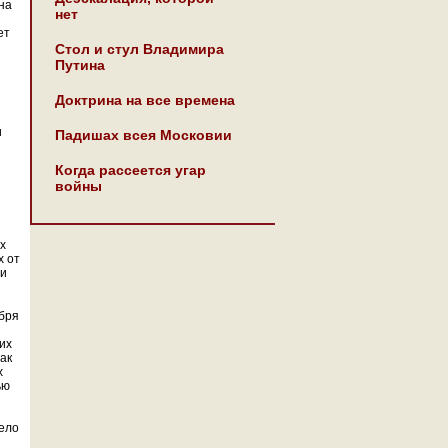
на
нет
ет
Стол и стул Владимира
Путина
Доктрина на все времена
и
Падишах всея Московии
Когда рассеется угар
войны
х
х от
ии
бря
их
ак
х
ью
Дело