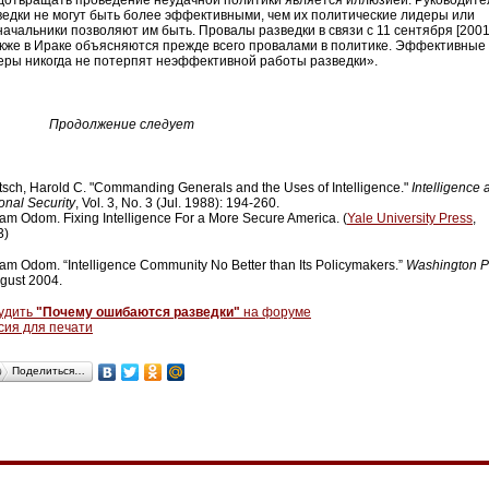
дотвращать проведение неудачной политики является иллюзией. Руководите
ведки не могут быть более эффективными, чем их политические лидеры или
ачальники позволяют им быть. Провалы разведки в связи с 11 сентября [2001 г
акже в Ираке объясняются прежде всего провалами в политике. Эффективные
еры никогда не потерпят неэффективной работы разведки».
Продолжение следует
sch, Harold C. "Commanding Generals and the Uses of Intelligence."
Intelligence 
onal Security
, Vol. 3, No. 3 (Jul. 1988): 194-260.
iam Odom. Fixing Intelligence For a More Secure America. (
Yale University Press
,
3)
iam Odom. “Intelligence Community No Better than Its Policymakers.”
Washington
P
gust 2004.
удить
"Почему ошибаются разведки"
на форуме
сия для печати
Поделиться…