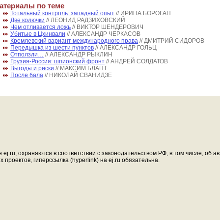
атериалы по теме
Тотальный контроль: западный опыт
// ИРИНА БОРОГАН
Две колючки
// ЛЕОНИД РАДЗИХОВСКИЙ
Чем отливается ложь
// ВИКТОР ШЕНДЕРОВИЧ
Убитые в Цхинвали
// АЛЕКСАНДР ЧЕРКАСОВ
Кремлевский вариант международного права
// ДМИТРИЙ СИДОРОВ
Передышка из шести пунктов
// АЛЕКСАНДР ГОЛЬЦ
Отползли…
// АЛЕКСАНДР РЫКЛИН
Грузия-Россия: шпионский фронт
// АНДРЕЙ СОЛДАТОВ
Выгоды и риски
// МАКСИМ БЛАНТ
После бала
// НИКОЛАЙ СВАНИДЗЕ
ej.ru, охраняются в соответствии с законодательством РФ, в том числе, об 
проектов, гиперссылка (hyperlink) на ej.ru обязательна.