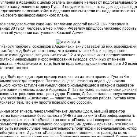
тупления в Арденнах с целью отвлечь внимание немцев от подготавливаемого
зного наступления в сторону Рура. И не удивительно, что на доклады разведк
редоточении немецких войск в Арденнах они смотрели как на доказательство
еха своего дезинформационного плана.
своё самодовольство союзники заплатили дорогой ценой. Они потеряли в
еннах 80 тысяч человек, а Черчиллю и Рузвельту пришлось униженно просить
лина об ускорении наступления Красной Армии.
лизируя просчеты союзников в Арденнах и вину разведки за них, американски
орик Гарольд Дойч делает вывод, что виноваты в них были, прежде всего,
зные командующие, запугавшие своих J-2 и отучившие их от предоставления
риятной информации и формулирования выводов, отличных от мнения
льства. «Независимо от того, был ли прав командующий или нет, его J-2 всег
л точно так же».
вда, Дойч приводит один пример исключения из этого правила. Густав Кох,
альник разведки генерала Паттона, еще за несколько недель до начала
ецкого контрнаступления убедил своего командующего в опасном характере
центрации немецких войск в Арденнах. И Паттон успел привести свои дивизии
овность к отражению немецкого удара. Правда, Дойч не склонен преувеличива
луги разведчика. «Возможно, — пишет он, — прекрасная работа Густава Коха
ясняется тем, что ему просто повезло с его боссом».
миная этот эпизод, генерал-лейтенант Вильям Одом, бывший директор
нтства национальной безопасности (АНБ) и автор книги «Как реформировать
ведку» писал в газете «Вашингтон пост»: «Призывая к совершенствованию
тельности разведывательного сообщества, мы должны признать, что оно не
ет быть намного лучше, чем деятельность политиков и военачальников, кото
 обслуживает». И далее: «Распространенное мнение, что разведка может