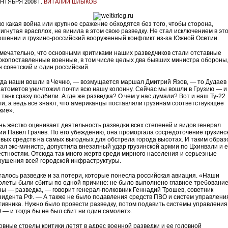
ЕНТЯБРЯ 2008 Г.
ВИТАЛИЙ ШЛЫКОВ
ко какая война или крупное сражение обходятся без того, чтобы сторона,
тигнутая врасплох, не винила в этом свою разведку. Не стал исключением в эт
ошении и грузино-российский вооруженный конфликт из-за Южной Осетии.
мечательно, что основными критиками наших разведчиков стали отставные
окопоставленные военные, в том числе целых два бывших министра обороны
н советский и один российский.
гда наши вошли в Чечню, — возмущается маршал Дмитрий Язов, — то Дудаев
натометов уничтожил почти всю нашу колонну. Сейчас мы вошли в Грузию — и
танк сразу подбили. А где же разведка? О чем у нас думали? Вот и наш Ту-22
ли, а ведь все знают, что американцы поставляли грузинам соответствующее
жие».
нь жестко оценивает деятельность разведки всех степеней и видов генерал
ии Павел Грачев. По его убеждению, она проморгала сосредоточение грузинс
евых средств на самых выгодных для обстрела города высотах. И таким образ
зал экс-министр, допустила внезапный удар грузинской армии по Цхинвали и е
естностям. Отсюда так много жертв среди мирного населения и серьезные
рушения всей городской инфраструктуры.
талось разведке и за потери, которые понесла российская авиация. «Наши
олеты были сбиты по одной причине: не было выполнено главное требовани
ны — разведка, — говорит генерал-полковник Геннадий Трошев, советник
зидента РФ. — А также не было подавления средств ПВО и систем управлени
тивника. Нужно было провести разведку, потом подавить системы управления
 — и тогда бы не был сбит ни один самолет».
овные стрелы критики летят в адрес военной разведки и ее головной