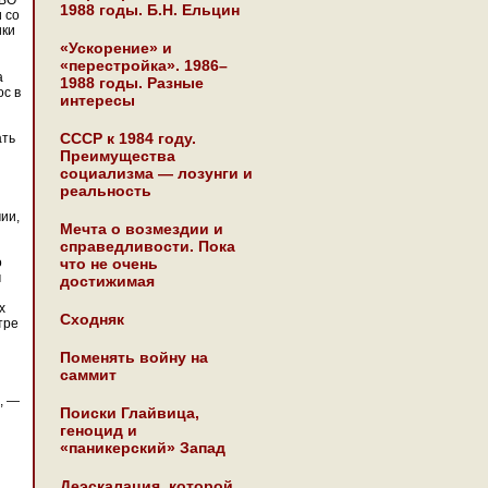
ПВО
1988 годы. Б.Н. Ельцин
 со
ики
«Ускорение» и
«перестройка». 1986–
а
1988 годы. Разные
ос в
интересы
СССР к 1984 году.
ать
Преимущества
социализма — лозунги и
реальность
ии,
Мечта о возмездии и
справедливости. Пока
о
что не очень
м
достижимая
х
Сходняк
тре
Поменять войну на
саммит
, —
Поиски Глайвица,
геноцид и
«паникерский» Запад
Деэскалация, которой