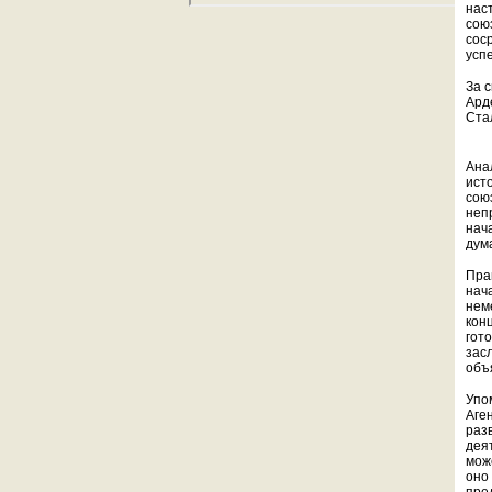
нас
сою
сос
усп
За 
Ард
Ста
Ана
ист
сою
неп
нача
дума
Пра
нач
нем
кон
гот
зас
объ
Упо
Аге
раз
дея
мож
оно