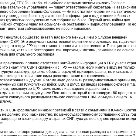
анизации, ГРУ Генштаба. «Наиболее отсталым звеном явилось Главное
ведывательное управление, — пишет ответственный секретарь «Независимо
нного обозрения» Вадим Соловьев. — Ни на стратегическом, ни на тактическо
вне упреждающей разведывательной информации о выдвижении и боевых
нах грузинских вооруженных сил собрано не было. Первый день войны для
сийской стороны ушел на осмысление обстановки и выработку решения. То ес
иант действий заблаговременно не просчитывался».
РУ Генштаба общество знает у нас много меньше, чем о Службе внешней
ведки (СВР). Это результат сознательной политики его руководства, тщательн
дающего вокруг ГРУ ореол таинственности и эффективности. Позиция эта ве
грышная, хотя и не бесспорная, как, впрочем, и мотивы, лежащие в ее основе.
 тема для отдельного разговора.
за практически полного отсутствия какой-либо информации о ГРУ у нас в стра
 кто знает, что СВР в сравнении с ГРУ — карлик, если иметь в виду не только
нтурную разведку, где силы обеих спецслужб примерно равны, но и сложные,
огостоящие технические виды разведки, такие как космическая,
иоэлектронная и другие. К этому надо добавить разведывательные органы ви
руженных сил (Сухопутных войск, ВВС и ВМС), разведки военных округов и т.д.
очем, пресловутое ЦРУ также всего лишь карлик в сравнении с
ведывательными структурами Пентагона, который контролирует 80 проценто
жета совокупного разведывательного сообщества США, объединяющего 16
цслужб.
ати, к СВР формально никаких претензий в связи с событиями в Южной Осети
ь не должно, ибо, как известно, по межгосударственному соглашению 1992 го
 запрещено вести разведку в странах СНГ, куда до последнего времени вход
ия.
умаю, мы не скоро узнаем, докладывала ли военная разведка своевременно о