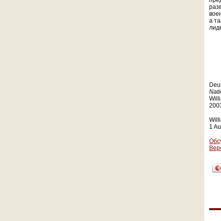
пре
раз
воен
а т
лид
Deut
Nati
Will
200
Will
1 Au
Обс
Вер