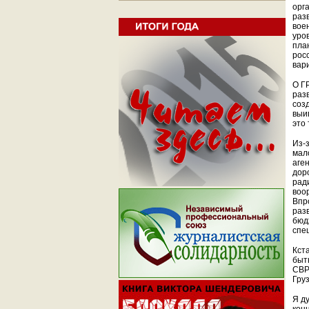
орг
раз
вое
уро
пла
рос
вар
О Г
раз
соз
выи
это
Из-
мало
аге
дор
рад
воо
Впр
раз
бюд
спе
Кст
быт
СВР
Груз
Я д