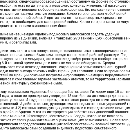
зных войск, следующим образом оценивал обстановку на фронте по стоянию 
декабря, то есть на дату начала немецкого контрнаступления: «В настоящее
мя противник перешел к обороне на всех фронтах. Его положение не позволя
ать крупную наступательную операцию. Более того, он должен любой ценой
егать маневренной войны. У противника нет ни транспортных средств, ни
ючего, что необходимо для маневренной войны. Кроме того, его танки не могут
ерничать с нашими в маневренном бою».
тем не менее, немцам удалось под носом у англосаксов создать ударную
пировку из 21 дивизии, включая 7 танковых (970 танков и САУ), обеспечив ее 
ючим, и боеприпасами.
удивительно, что свою полную неподготовленность все вышеперечисленные
зные военачальники объясняли прежде всего плохой работой разведки. Так,
енхауэр пишет в мемуарах, что в начале декабря разведка вообще потеряла
д 6-й танковой армии немцев и никак не могла ее обнаружить. Брэдли
авдывает свою неосведомленность сокращением возможностей агентурной
ведки после выхода союзных войск к границам Германии. Если во время боевы
ствий во Франции союзники получали информацию о немецких передвижения
нцузов и собственных заранее засланных агентов, то на территории Герман
ьезной агентуры у союзников не было.
ежду тем замысел Арденнской операции был оглашен Гитлером еще 16 сентя
4 года, а план ее проведения утвержден 18 октября, за два месяца до начала
трнаступления. И трудно поверить, что союзная разведка не заметила немецк
готовлений. И действительно, руководители разведывательных управлений (т
ываемые J-2) союзных командующих докладывали о сосредоточении немецки
ск в районе Арденн. А вот их интерпретация собственных донесений полност
пала с мнением Эйзенхауэра, Монтгомери и Брэдли, которые не пожелали
азаться от своих уничижительных оценок немецких возможностей. Более того,
 приписали сосредоточение немецких войск собственной военной хитрости. 
ом, что англосаксы сами создавали видимость подготовки собственного