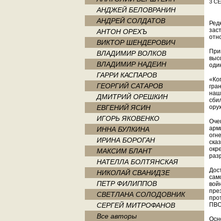
3 С
АНДЖЕЙ БЕЛОВРАНИН
АНДРЕЙ СОЛДАТОВ
Ред
зас
АНТОН ОРЕХЪ
отн
ВИКТОР ШЕНДЕРОВИЧ
При
ВЛАДИМИР ВОЛКОВ
выс
ВЛАДИМИР НАДЕИН
оди
ГАРРИ КАСПАРОВ
«Ко
ГЕОРГИЙ САТАРОВ
гра
наш 
ДМИТРИЙ ОРЕШКИН
сби
ЕВГЕНИЙ ЯСИН
ору
ИГОРЬ ЯКОВЕНКО
Оче
арм
ИННА БУЛКИНА
огн
ИРИНА БОРОГАН
ска
окр
МАКСИМ БЛАНТ
раз
НАТЕЛЛА БОЛТЯНСКАЯ
Дос
НИКОЛАЙ СВАНИДЗЕ
сам
ПЕТР ФИЛИППОВ
вой
пре
СВЕТЛАНА СОЛОДОВНИК
про
СЕРГЕЙ МИТРОФАНОВ
ПВО
Все авторы
Осн