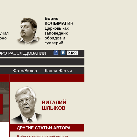
Борис
КОЛЫМАГИН
Церковь как
учил
заповедник
орно
обрядов и
суеверий
РО РАССЛЕДОВАНИЙ
Фото/Видео
Капля Желчи
ВИТАЛИЙ
ШЛЫКОВ
ДРУГИЕ СТАТЬИ АВТОРА
Война с неизвестной целью