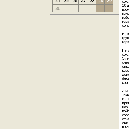
24
25
26
27
28
29
30
сою
16 
31
вре
нач
изб
гор
соп
И, 
груп
гор
Не 
сою
Эйз
сле
опр
раз
дей
фра
сер
А м
194
кон
при
наз
вой
сов
отк
они
в т