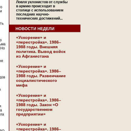
Ловля уклонистов от службы
в армию происходит в
го
столице с использованием
м
последних научно-
технических достижений...
ть
НОВОСТИ НЕДЕЛИ
«Ускорение» и
о
«перестройка». 1986–
сьма
1988 годы. Внешняя
 Но
политика. Вывод войск
из Афганистана
не
«Ускорение» и
«перестройка». 1986–
1988 годы. Развенчание
дов
социалистического
мифа
в
«Ускорение» и
«перестройка». 1986–
1988 годы. Закон «О
и
государственном
да
предприятии»
ила
«Ускорение» и
«перестройка». 1986–