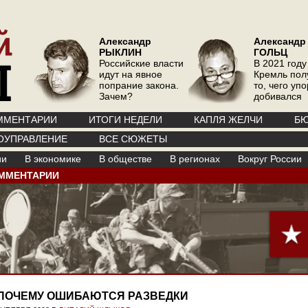
Александр
Александр
РЫКЛИН
ГОЛЬЦ
Российские власти
В 2021 году
идут на явное
Кремль пол
попрание закона.
то, чего уп
Зачем?
добивался
ММЕНТАРИИ
ИТОГИ НЕДЕЛИ
КАПЛЯ ЖЕЛЧИ
БЮ
ОУПРАВЛЕНИЕ
ВСЕ СЮЖЕТЫ
ии
В экономике
В обществе
В регионах
Вокруг России
ММЕНТАРИИ
ПОЧЕМУ ОШИБАЮТСЯ РАЗВЕДКИ