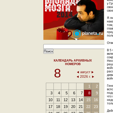
кон
у Г
сво
сво
Я ли
нак
том
гла
пре
пол
Отв
В 5
вкл
сок
КАЛЕНДАРЬ АРХИВНЫХ
Нео
НОМЕРОВ
реш
8
вой
рас
август
див
2026 г.
вой
1
2
Ген
всп
3
4
5
6
7
8
9
под
что
10
11
12
13
14
15
16
нед
тол
17
18
19
20
21
22
23
Дей