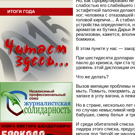
Но, как сформулировано не
слабостью его слабейшего 
эстафетной палочки делаю
ног; человека с отказавшей
головой кирпичи… А стабил
устройства определяется, н
ароматов из бутика Дарьи 
реализован, кажется, вполне
бомжихи.
В этом пункте у нас — зако
При шестидесяти долларах з
пахло до кризиса, при ста 
уровень этой диспозиции оч
Что же делать?
Вызов милиции проблемы не
мыть. Помыть, покормить, 
запахе в углу вагона, а лежа
Но в стране, несколько лет
по случаю немыслимой нефт
бабушке, смену белья и тре
И среди обитателей списка
лидера этого списка, преду
мешок под Читой) не нашло