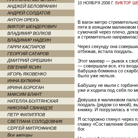
10 НОЯБРЯ 2008 Г.
ВИКТОР Ш
АНДЖЕЙ БЕЛОВРАНИН
АНДРЕЙ СОЛДАТОВ
АНТОН ОРЕХЪ
В вагон метро стремительн
ВИКТОР ШЕНДЕРОВИЧ
пяти в изящном малиновом 
сумочкой через плечо, дек
ВЛАДИМИР ВОЛКОВ
и стремительно направилас
ВЛАДИМИР НАДЕИН
Через секунду она соверши
ГАРРИ КАСПАРОВ
отбежав, встала поодаль.
ГЕОРГИЙ САТАРОВ
ДМИТРИЙ ОРЕШКИН
Этот маневр — рывок к сво
— совершали все, кто входи
ЕВГЕНИЙ ЯСИН
бабушка-бомжиха со скарбо
ИГОРЬ ЯКОВЕНКО
было уже нельзя.
ИННА БУЛКИНА
Бабушку не мыли с горбачев
ИРИНА БОРОГАН
уже и ходила под себя по м
МАКСИМ БЛАНТ
Девушка в малиновом пальто
НАТЕЛЛА БОЛТЯНСКАЯ
поодаль (рядом со мной), в
НИКОЛАЙ СВАНИДЗЕ
книжку. И погрузилась в чте
ПЕТР ФИЛИППОВ
Я осторожно глянул через п
СВЕТЛАНА СОЛОДОВНИК
главку «Составление бизне
СЕРГЕЙ МИТРОФАНОВ
бог.
Все авторы