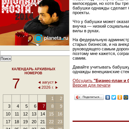
милосердии, но хотя бы тре
бабушки однажды сделает 
проекты.
Что у бабушки может оказат
внучка — низкий социальны
вилы в руках.
На федеральную администр
старых бизнесов, и на анек
руководящего самым дороги
поэтому мне кажется, согра
самим.
Давайте учитывать бабушку
КАЛЕНДАРЬ АРХИВНЫХ
однажды венецианские стек
НОМЕРОВ
7
Обсудить
"Бизнес-план и 
август
Версия для печати
2026 г.
Поделиться…
1
2
3
4
5
6
7
8
9
10
11
12
13
14
15
16
17
18
19
20
21
22
23