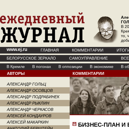
Але
ГО
В 20
Кре
то, 
доб
www.ej.ru
ГЛАВНАЯ
КОММЕНТАРИИ
ИТОГ
БЕЛОРУССКОЕ ЗЕРКАЛО
САМОУПРАВЛЕНИЕ
ВС
В Кремле
В погонах
В оппозиции
В экономике
В о
АВТОРЫ
КОММЕНТАРИИ
АЛЕКСАНДР ГОЛЬЦ
АЛЕКСАНДР ОСОВЦОВ
АЛЕКСАНДР ПОДРАБИНЕК
АЛЕКСАНДР РЫКЛИН
АЛЕКСАНДР ЧЕРКАСОВ
АЛЕКСЕЙ КОНДАУРОВ
АЛЕКСЕЙ МАКАРКИН
БИЗНЕС-ПЛАН И 
АНАТОЛИЙ БЕРШТЕЙН