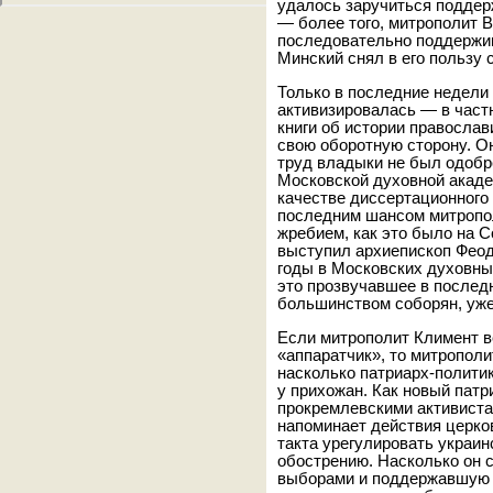
удалось заручиться поддер
— более того, митрополит 
последовательно поддержив
Минский снял в его пользу 
Только в последние недели
активизировалась — в частн
книги об истории православ
свою оборотную сторону. Он
труд владыки не был одобр
Московской духовной академ
качестве диссертационного
последним шансом митропол
жребием, как это было на С
выступил архиепископ Феод
годы в Московских духовны
это прозвучавшее в послед
большинством соборян, уже
Если митрополит Климент в
«аппаратчик», то митрополи
насколько патриарх-полити
у прихожан. Как новый патр
прокремлевскими активиста
напоминает действия церко
такта урегулировать украин
обострению. Насколько он 
выборами и поддержавшую е