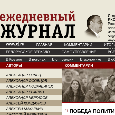
Иго
ЯК
Рос
вла
из т
ощу
неу
www.ej.ru
где 
ГЛАВНАЯ
КОММЕНТАРИИ
ИТОГ
про
БЕЛОРУССКОЕ ЗЕРКАЛО
САМОУПРАВЛЕНИЕ
ВС
инт
В Кремле
В погонах
В оппозиции
В экономике
В о
АВТОРЫ
КОММЕНТАРИИ
АЛЕКСАНДР ГОЛЬЦ
АЛЕКСАНДР ОСОВЦОВ
АЛЕКСАНДР ПОДРАБИНЕК
АЛЕКСАНДР РЫКЛИН
АЛЕКСАНДР ЧЕРКАСОВ
АЛЕКСЕЙ КОНДАУРОВ
АЛЕКСЕЙ МАКАРКИН
ПОБЕДА ПОЛИТИ
АНАТОЛИЙ БЕРШТЕЙН