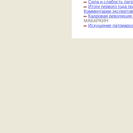
Сила и слабость пат
Итоги первого года п
Комментарии эксперто
Кадровая революция 
МАКАРКИН
Искушение патриарх