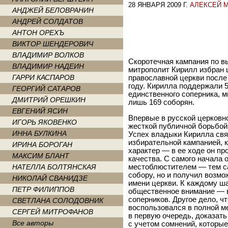
28 ЯНВАРЯ 2009 Г.
АЛЕКСЕЙ 
АНДЖЕЙ БЕЛОВРАНИН
АНДРЕЙ СОЛДАТОВ
АНТОН ОРЕХЪ
ВИКТОР ШЕНДЕРОВИЧ
ВЛАДИМИР ВОЛКОВ
Скоротечная кампания по 
ВЛАДИМИР НАДЕИН
митрополит Кирилл избран
ГАРРИ КАСПАРОВ
православной церкви после
году. Кирилла поддержали 5
ГЕОРГИЙ САТАРОВ
единственного соперника, 
ДМИТРИЙ ОРЕШКИН
лишь 169 соборян.
ЕВГЕНИЙ ЯСИН
Впервые в русской церковн
ИГОРЬ ЯКОВЕНКО
жесткой публичной борьбой
ИННА БУЛКИНА
Успех владыки Кирилла свя
избирательной кампанией, 
ИРИНА БОРОГАН
характер — в ее ходе он п
МАКСИМ БЛАНТ
качества. С самого начала 
НАТЕЛЛА БОЛТЯНСКАЯ
местоблюстителем — тем са
собору, но и получил возм
НИКОЛАЙ СВАНИДЗЕ
имени церкви. К каждому ш
ПЕТР ФИЛИППОВ
общественное внимание — в
соперников. Другое дело, ч
СВЕТЛАНА СОЛОДОВНИК
воспользовался в полной м
СЕРГЕЙ МИТРОФАНОВ
в первую очередь, доказат
Все авторы
с учетом сомнений, которы