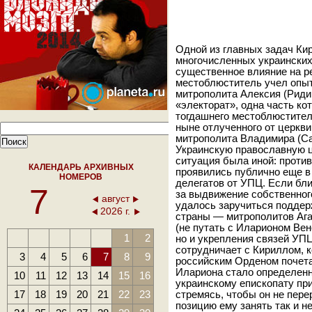
Одной из главных задач Ки
многочисленных украинских
существенное влияние на р
местоблюститель учел опыт 
митрополита Алексия (Риди
«электорат», одна часть ко
тогдашнего местоблюстител
ныне отлученного от церкви
митрополита Владимира (Са
Украинскую православную ц
ситуация была иной: против
КАЛЕНДАРЬ АРХИВНЫХ
проявились публично еще в
НОМЕРОВ
делегатов от УПЦ. Если б
7
за выдвижение собственного
август
удалось заручиться поддер
2026 г.
страны — митрополитов Ага
(не путать с Иларионом Вен
1
2
но и укрепления связей УП
сотрудничает с Кириллом, 
3
4
5
6
7
8
9
российским Орденом почета
Илариона стало определенн
10
11
12
13
14
15
16
украинскому епископату пр
17
18
19
20
21
22
23
стремясь, чтобы он не пере
позицию ему занять так и н