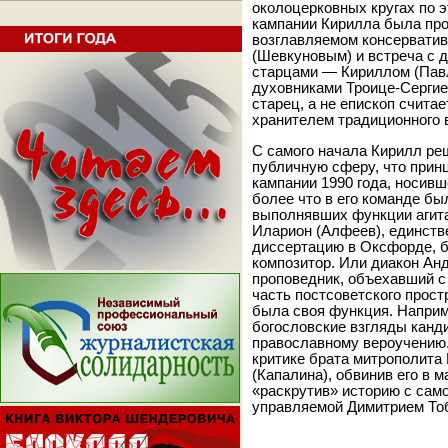
околоцерковных кругах по 
кампании Кирилла была про
возглавляемом консервати
(Шевкуновым) и встреча с 
старцами — Кириллом (Пав
духовниками Троице-Сергие
старец, а не епископ счита
хранителем традиционного 
С самого начала Кирилл ре
публичную сферу, что прин
кампании 1990 года, носивш
более что в его команде бы
выполнявших функции агита
Иларион (Алфеев), единств
диссертацию в Оксфорде, б
композитор. Или диакон Ан
проповедник, объехавший 
часть постсоветского прост
была своя функция. Наприм
богословские взгляды канд
православному вероучению.
критике брата митрополита
(Капалина), обвинив его в 
«раскрутив» историю с сам
управляемой Димитрием Тоб