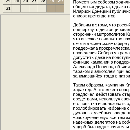
24
25
26
27
28
29
30
Поместным собором ходили 
общего кандидата, однако 
31
Иларион Донецкий публично
список претендентов.
Добавим к этому, что росси
подчеркнуто дистанцировал
сторонники митрополитов К
что высокое начальство нах
смог и в «светской» сфере 
поддержала прокремлевска
проведения Собора у храма
допустить даже на подступы
финише кампании в поддер
Александр Починок, объявив
табаком и алкоголем причас
занимавшийся тогда в патр
Таким образом, кампания К
характер. А что же его соп
предпочел действовать ст
средствами, используя свои
его попытка использовать 
пролоббировать избрание с
духовных учебных заведени
«раскрученному» все тем ж
надежных делегатов на соб
ущерб был куда значительн