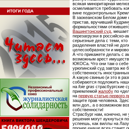
всякая миноритарная мелюзг
осмеливается требовать ко
вине подконтрольных Кремл
В заокеанском Белом доме н
пристав, вручивший Кудрину
формальностями отжившего
Вашингтонский суд,
мешает 
перезагрузки в российско-а
серьезные дела с теми, кто 
разделения властей не долж
целесообразности и мирово
А что прикажете делать с 
возможным арест имуществ
ЮКОСа. Что они там о себе
урюпинский суд завтра же 
собственность иностранных
А какую свинью (и это в раз
собираются подложить наш
на
foie gras
страсбургские с
приемлемой
жалобу
по «де
на
первую статью первого п
защите прав человека. Здес
млн дол., а о возможном во
собственности!
Страсбург нам, конечно, не
решения могут аукнуться по
успеешь, как виллы на Лазу
прочее «наше все» станет 