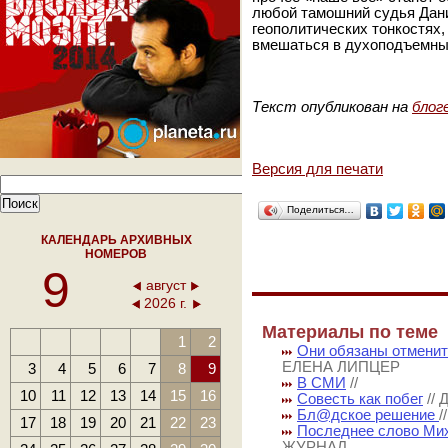
любой тамошний судья Дани
геополитических тонкостях
вмешаться в духоподъемный
Текст опубликован на
блог
Версия для печати
Поделиться…
КАЛЕНДАРЬ АРХИВНЫХ
НОМЕРОВ
9
август
2026 г.
Материалы по теме
1
2
Они обязаны отменит
ЕЛЕНА ЛИПЦЕР
3
4
5
6
7
8
9
В СМИ
//
10
11
12
13
14
15
16
Совесть как побег
//
Бл@дское решение
17
18
19
20
21
22
23
Последнее слово Мих
ЖУРНАЛ