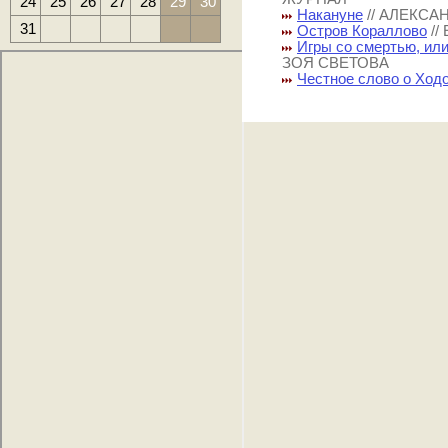
24
25
26
27
28
29
30
Накануне
// АЛЕКСА
31
Остров Кораллово
/
Игры со смертью, ил
ЗОЯ СВЕТОВА
Честное слово о Ход