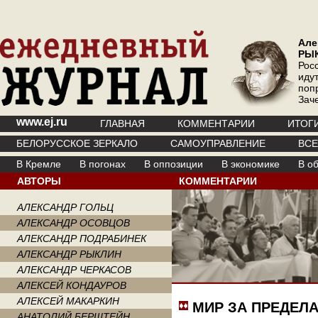
Але
РЫ
Рос
иду
поп
Зач
www.ej.ru
ГЛАВНАЯ
КОММЕНТАРИИ
ИТОГ
БЕЛОРУССКОЕ ЗЕРКАЛО
САМОУПРАВЛЕНИЕ
ВС
В Кремле
В погонах
В оппозиции
В экономике
В о
АВТОРЫ
КОММЕНТАРИИ
АЛЕКСАНДР ГОЛЬЦ
АЛЕКСАНДР ОСОВЦОВ
АЛЕКСАНДР ПОДРАБИНЕК
АЛЕКСАНДР РЫКЛИН
АЛЕКСАНДР ЧЕРКАСОВ
АЛЕКСЕЙ КОНДАУРОВ
АЛЕКСЕЙ МАКАРКИН
МИР ЗА ПРЕДЕЛ
АНАТОЛИЙ БЕРШТЕЙН