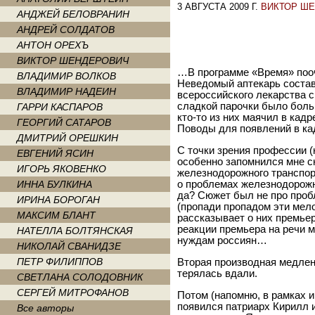
3 АВГУСТА 2009 Г.
ВИКТОР Ш
АНДЖЕЙ БЕЛОВРАНИН
АНДРЕЙ СОЛДАТОВ
АНТОН ОРЕХЪ
ВИКТОР ШЕНДЕРОВИЧ
…В программе «Время» поо
ВЛАДИМИР ВОЛКОВ
Неведомый аптекарь состав
ВЛАДИМИР НАДЕИН
всероссийского лекарства с
сладкой парочки было боль
ГАРРИ КАСПАРОВ
кто-то из них маячил в кадр
ГЕОРГИЙ САТАРОВ
Поводы для появлений в ка
ДМИТРИЙ ОРЕШКИН
С точки зрения профессии (
ЕВГЕНИЙ ЯСИН
особенно запомнился мне с
ИГОРЬ ЯКОВЕНКО
железнодорожного транспор
ИННА БУЛКИНА
о проблемах железнодорожн
да? Сюжет был не про про
ИРИНА БОРОГАН
(пропади пропадом эти мелоч
МАКСИМ БЛАНТ
рассказывает о них премье
реакции премьера на речи м
НАТЕЛЛА БОЛТЯНСКАЯ
нуждам россиян…
НИКОЛАЙ СВАНИДЗЕ
ПЕТР ФИЛИППОВ
Вторая производная медлен
терялась вдали.
СВЕТЛАНА СОЛОДОВНИК
СЕРГЕЙ МИТРОФАНОВ
Потом (напомню, в рамках 
появился патриарх Кирилл 
Все авторы