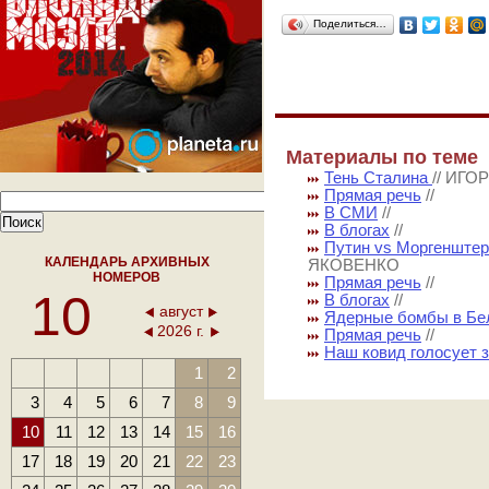
Поделиться…
Материалы по теме
Тень Сталина
// ИГ
Прямая речь
//
В СМИ
//
В блогах
//
Путин vs Моргенштер
КАЛЕНДАРЬ АРХИВНЫХ
ЯКОВЕНКО
НОМЕРОВ
Прямая речь
//
10
В блогах
//
август
Ядерные бомбы в Бе
2026 г.
Прямая речь
//
Наш ковид голосует 
1
2
3
4
5
6
7
8
9
10
11
12
13
14
15
16
17
18
19
20
21
22
23