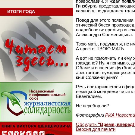
православии. Я ждал появл
Гинзбурга, представляющих
кали-югу, но дождался толь
Повод для этого появления 
этический блеск произоше
подробности: премьер выска
Александра Солженицына.
Твою мать, подумал я, не и
А просто: ТВОЮ МАТЬ.
А вот не помолчать ли ему 
граждане? Ну, я понимаю, дл
Обаме и спасение футболь
арестантов, нуждающихся в
книг Солженицына?
Речь состарившегося офиц
немецкой молодежи читать 
Евангелием.
Не перебор ли?
Фотографии
РИА Новости
Обсудить
"Время, вперед!
Версия для печати