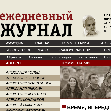
Пет
ФИ
«Не
С на
за 
www.ej.ru
ГЛАВНАЯ
КОММЕНТАРИИ
ИТОГ
БЕЛОРУССКОЕ ЗЕРКАЛО
САМОУПРАВЛЕНИЕ
ВС
В Кремле
В погонах
В оппозиции
В экономике
В о
АВТОРЫ
КОММЕНТАРИИ
АЛЕКСАНДР ГОЛЬЦ
АЛЕКСАНДР ОСОВЦОВ
АЛЕКСАНДР ПОДРАБИНЕК
АЛЕКСАНДР РЫКЛИН
АЛЕКСАНДР ЧЕРКАСОВ
АЛЕКСЕЙ КОНДАУРОВ
АЛЕКСЕЙ МАКАРКИН
ВРЕМЯ, ВПЕРЕД!
АНАТОЛИЙ БЕРШТЕЙН