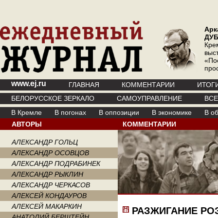
Арк
ДУ
Кре
выс
«По
про
www.ej.ru
ГЛАВНАЯ
КОММЕНТАРИИ
ИТОГ
БЕЛОРУССКОЕ ЗЕРКАЛО
САМОУПРАВЛЕНИЕ
ВС
В Кремле
В погонах
В оппозиции
В экономике
В о
АВТОРЫ
КОММЕНТАРИИ
АЛЕКСАНДР ГОЛЬЦ
АЛЕКСАНДР ОСОВЦОВ
АЛЕКСАНДР ПОДРАБИНЕК
АЛЕКСАНДР РЫКЛИН
АЛЕКСАНДР ЧЕРКАСОВ
АЛЕКСЕЙ КОНДАУРОВ
АЛЕКСЕЙ МАКАРКИН
РАЗЖИГАНИЕ РО
АНАТОЛИЙ БЕРШТЕЙН