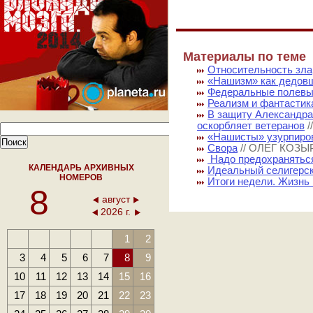
Материалы по теме
Относительность зла
«Нашизм» как дедов
Федеральные полевы
Реализм и фантастик
В защиту Александра
оскорбляет ветеранов
«Нашисты» узурпиров
Свора
// ОЛЕГ КОЗЫ
Надо предохранятьс
КАЛЕНДАРЬ АРХИВНЫХ
Идеальный селигерс
НОМЕРОВ
Итоги недели. Жизнь
8
август
2026 г.
1
2
3
4
5
6
7
8
9
10
11
12
13
14
15
16
17
18
19
20
21
22
23