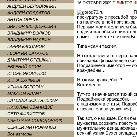
16 ОКТЯБРЯ 2009 Г.
ВИКТОР 
АНДЖЕЙ БЕЛОВРАНИН
П
АНДРЕЙ СОЛДАТОВ
прокуратуру с просьбой пр
АНТОН ОРЕХЪ
на наличие в ней признаков
ВИКТОР ШЕНДЕРОВИЧ
Первым моим желанием было
подачи жалобы и вниматель
ВЛАДИМИР ВОЛКОВ
самих — вместе с ихним 
ВЛАДИМИР НАДЕИН
Типа «сами такие».
ГАРРИ КАСПАРОВ
ГЕОРГИЙ САТАРОВ
Но отвлечемся от персонал
ДМИТРИЙ ОРЕШКИН
признаем: формальные осно
Подрабинека имеются — ибо
ЕВГЕНИЙ ЯСИН
враждебны…
ИГОРЬ ЯКОВЕНКО
Но кому враждебны?
ИННА БУЛКИНА
Вот именно.
ИРИНА БОРОГАН
МАКСИМ БЛАНТ
Тут-то и начинается тихий 
Подрабинека враждебны — 
НАТЕЛЛА БОЛТЯНСКАЯ
с нацизмом в статье Подраб
НИКОЛАЙ СВАНИДЗЕ
сказаны слова уважения).
ПЕТР ФИЛИППОВ
Так вот, о нацизме. Если б
СВЕТЛАНА СОЛОДОВНИК
мужества осознать преступ
СЕРГЕЙ МИТРОФАНОВ
мучительную денацификаци
всякий узник Бухенвальда,
Все авторы