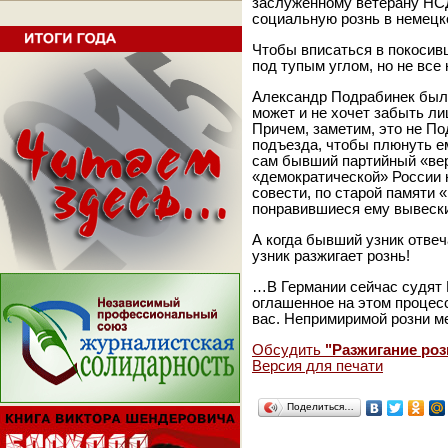
заслуженному ветерану НС
социальную рознь в немецк
Чтобы вписаться в покосив
под тупым углом, но не все
Александр Подрабинек был 
может и не хочет забыть ли
Причем, заметим, это не П
подъезда, чтобы плюнуть ем
сам бывший партийный «вер
«демократической» России н
совести, по старой памяти 
понравившиеся ему вывеск
А когда бывший узник отвеч
узник разжигает рознь!
…В Германии сейчас судят 
оглашенное на этом процесс
вас. Непримиримой розни м
Обсудить
"Разжигание роз
Версия для печати
Поделиться…