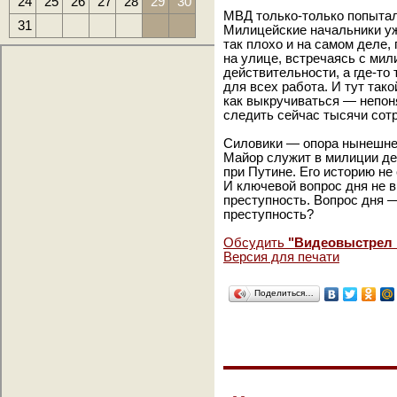
24
25
26
27
28
29
30
МВД только-только попытал
31
Милицейские начальники уже
так плохо и на самом деле,
на улице, встречаясь с мил
действительности, а где-то
для всех работа. И тут тако
как выкручиваться — непон
следить сейчас тысячи сотр
Силовики — опора нынешнег
Майор служит в милиции дес
при Путине. Его историю не
И ключевой вопрос дня не 
преступность. Вопрос дня —
преступность?
Обсудить
"Видеовыстрел 
Версия для печати
Поделиться…