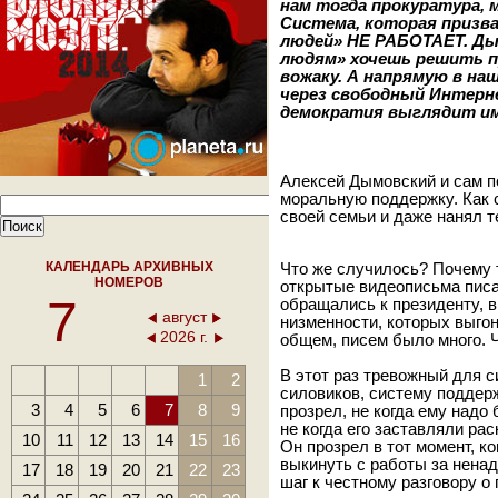
нам тогда прокуратура, 
Система, которая призв
людей» НЕ РАБОТАЕТ. Ды
людям» хочешь решить п
вожаку. А напрямую в н
через свободный Интер
демократия выглядит им
Алексей Дымовский и сам п
моральную поддержку. Как 
своей семьи и даже нанял т
КАЛЕНДАРЬ АРХИВНЫХ
Что же случилось? Почему 
НОМЕРОВ
открытые видеописьма писа
7
обращались к президенту, 
август
низменности, которых выго
2026 г.
общем, писем было много. 
В этот раз тревожный для 
1
2
силовиков, систему поддер
3
4
5
6
7
8
9
прозрел, не когда ему надо
не когда его заставляли ра
10
11
12
13
14
15
16
Он прозрел в тот момент, ко
выкинуть с работы за ненад
17
18
19
20
21
22
23
шаг к честному разговору 