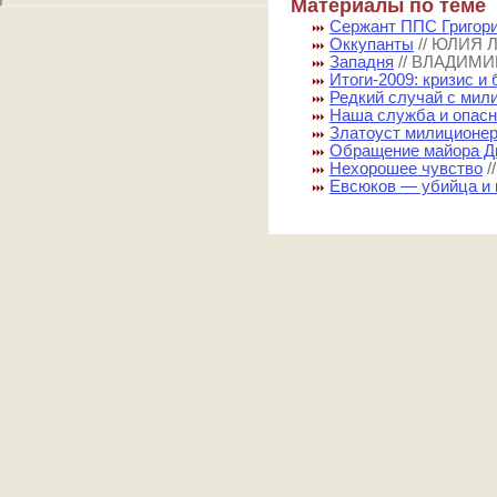
Материалы по теме
Сержант ППС Григор
Оккупанты
// ЮЛИЯ
Западня
// ВЛАДИМ
Итоги-2009: кризис и 
Редкий случай с мил
Наша служба и опасн
Златоуст милиционе
Обращение майора Д
Нехорошее чувство
/
Евсюков — убийца и 