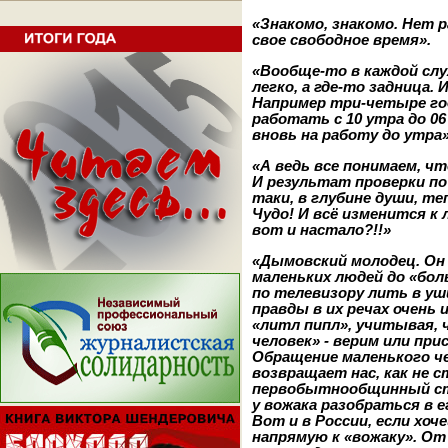
«Знакомо, знакомо. Нет 
свое свободное время».
«Вообще-то в каждой слу
легко, а где-то задница. 
Например три-четыре год
работать с 10 утра до 0
вновь на работу до утра»
«А ведь все понимаем, чт
И результат проверки по 
таки, в глубине души, т
Чудо! И всё изменится к 
вот и настало?!!»
«Дымовский молодец. Он
маленьких людей до «бо
по телевизору лить в уш
правды в их речах очень и
«литл пипл», учитывая, 
человек» - верим или при
Обращение маленького ч
возвращает нас, как не 
первобытнообщинный стр
у вожака разобраться в 
Вот и в России, если хо
напрямую к «вожаку».
От 