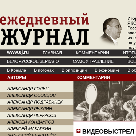
Иго
ЯК
Рос
вла
из т
ощу
неу
www.ej.ru
где 
ГЛАВНАЯ
КОММЕНТАРИИ
ИТОГ
про
БЕЛОРУССКОЕ ЗЕРКАЛО
САМОУПРАВЛЕНИЕ
ВС
инт
В Кремле
В погонах
В оппозиции
В экономике
В о
АВТОРЫ
КОММЕНТАРИИ
АЛЕКСАНДР ГОЛЬЦ
АЛЕКСАНДР ОСОВЦОВ
АЛЕКСАНДР ПОДРАБИНЕК
АЛЕКСАНДР РЫКЛИН
АЛЕКСАНДР ЧЕРКАСОВ
АЛЕКСЕЙ КОНДАУРОВ
АЛЕКСЕЙ МАКАРКИН
ВИДЕОВЫСТРЕЛ
АНАТОЛИЙ БЕРШТЕЙН