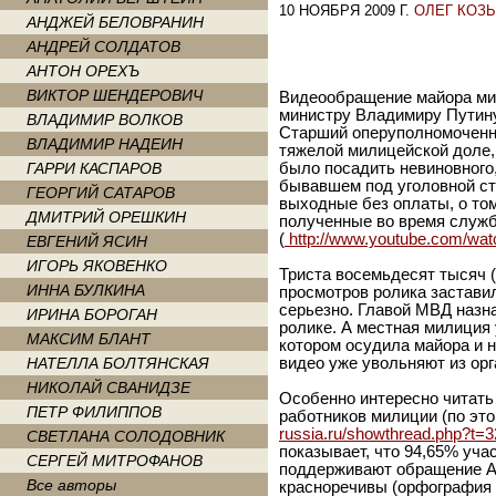
10 НОЯБРЯ 2009 Г.
ОЛЕГ КОЗ
АНДЖЕЙ БЕЛОВРАНИН
АНДРЕЙ СОЛДАТОВ
АНТОН ОРЕХЪ
ВИКТОР ШЕНДЕРОВИЧ
Видеообращение майора ми
министру Владимиру Путин
ВЛАДИМИР ВОЛКОВ
Старший оперуполномоченн
ВЛАДИМИР НАДЕИН
тяжелой милицейской доле, 
ГАРРИ КАСПАРОВ
было посадить невиновного,
бывавшем под уголовной ста
ГЕОРГИЙ САТАРОВ
выходные без оплаты, о том
ДМИТРИЙ ОРЕШКИН
полученные во время служ
(
http://www.youtube.com/w
ЕВГЕНИЙ ЯСИН
ИГОРЬ ЯКОВЕНКО
Триста восемьдесят тысяч (
ИННА БУЛКИНА
просмотров ролика застави
серьезно. Главой МВД назн
ИРИНА БОРОГАН
ролике. А местная милиция 
МАКСИМ БЛАНТ
котором осудила майора и н
НАТЕЛЛА БОЛТЯНСКАЯ
видео уже увольняют из орг
НИКОЛАЙ СВАНИДЗЕ
Особенно интересно читать
ПЕТР ФИЛИППОВ
работников милиции (по эт
russia.ru/showthread.php?t=3
СВЕТЛАНА СОЛОДОВНИК
показывает, что 94,65% уч
СЕРГЕЙ МИТРОФАНОВ
поддерживают обращение А
Все авторы
красноречивы (орфография 