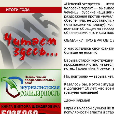
«Невский экспресс» — несо
человека теракт — вызывает
чеченцы, русские наци или 
раздражения против «начал
обеспечили, не доставили, 
(или похоже на правду), но 
все-таки обращен на террор
обвинениями, что и сам по
ОБМАНКИ ПРО ВРАГОВ С
У них остались свои фанат
больше не носят».
Взрыва старой конструкции
проржавела и отваливается
истек. Гарантийный ремонт 
Но, повторяю — взрыва нет.
Казалось бы, в этой ситуац
и долдонит 10 лет: «во все
грызуны чиновные!
Держи карман!
Игры с нулевой суммой не 
популярности власти и стар