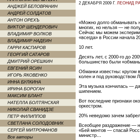
2 ДЕКАБРЯ 2009 Г.
ЛЕОНИД Р
АНДЖЕЙ БЕЛОВРАНИН
АНДРЕЙ СОЛДАТОВ
АНТОН ОРЕХЪ
«Можно долго обманывать н
ВИКТОР ШЕНДЕРОВИЧ
многих, но нельзя — не пол
Сейчас мы можем эксперим
ВЛАДИМИР ВОЛКОВ
«всегда» в России начала 20
ВЛАДИМИР НАДЕИН
10 лет.
ГАРРИ КАСПАРОВ
ГЕОРГИЙ САТАРОВ
Десять лет, с 2000-го до 200
ДМИТРИЙ ОРЕШКИН
большинство были «обманы
ЕВГЕНИЙ ЯСИН
Обманки известны: кругом в
ИГОРЬ ЯКОВЕНКО
колен и под руководством Л
ИННА БУЛКИНА
Эта музыка кончилась — да
ИРИНА БОРОГАН
шипением.
МАКСИМ БЛАНТ
Вот последние признаки ок
НАТЕЛЛА БОЛТЯНСКАЯ
оркестром.
НИКОЛАЙ СВАНИДЗЕ
20% неведомо зачем забрел
ПЕТР ФИЛИППОВ
СВЕТЛАНА СОЛОДОВНИК
Всеобщее раздражение — не
СЕРГЕЙ МИТРОФАНОВ
«Бей ментов — спасай Росс
министр…
Все авторы