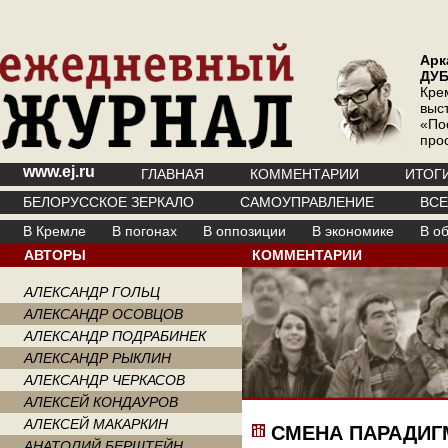
Арк
ДУ
Кре
выс
«По
про
www.ej.ru
ГЛАВНАЯ
КОММЕНТАРИИ
ИТОГ
БЕЛОРУССКОЕ ЗЕРКАЛО
САМОУПРАВЛЕНИЕ
ВС
В Кремле
В погонах
В оппозиции
В экономике
В о
АВТОРЫ
КОММЕНТАРИИ
АЛЕКСАНДР ГОЛЬЦ
АЛЕКСАНДР ОСОВЦОВ
АЛЕКСАНДР ПОДРАБИНЕК
АЛЕКСАНДР РЫКЛИН
АЛЕКСАНДР ЧЕРКАСОВ
АЛЕКСЕЙ КОНДАУРОВ
АЛЕКСЕЙ МАКАРКИН
СМЕНА ПАРАДИ
АНАТОЛИЙ БЕРШТЕЙН