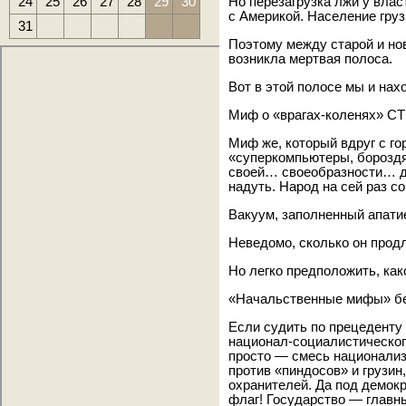
24
25
26
27
28
29
30
Но
перезагрузка лжи у влас
с Америкой. Население гр
31
Поэтому между старой и но
возникла мертвая полоса.
Вот в этой полосе мы и нах
Миф о «врагах-коленях» С
Миф же, который вдруг с го
«суперкомпьютеры, бороздя
своей… своеобразности… да
надуть. Народ на сей раз 
Вакуум, заполненный апатие
Неведомо, сколько он прод
Но легко предположить, как
«Начальственные мифы» бе
Если судить по прецеденту
национал-социалистическог
просто — смесь национализ
против «пиндосов» и грузин
охранителей. Да под демок
флаг! Государство — главный