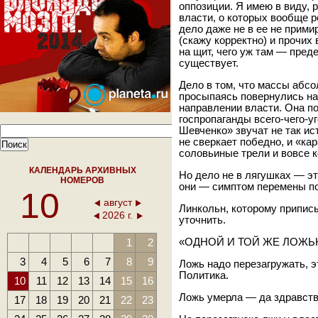
оппозиции. Я имею в виду, 
власти, о которых вообще р
дело даже не в ее не прим
(скажу корректно) и прочих
на щит, чего уж там — пред
существует.
Дело в том, что массы абс
просыпаясь повернулись на
направлении власти. Она п
госпропаганды всего-чего-у
Шевченко» звучат не так ис
не сверкает победно, и «ка
соловьиные трели и вовсе 
КАЛЕНДАРЬ АРХИВНЫХ
Но дело не в лягушках — эт
НОМЕРОВ
они — симптом перемены п
10
август
Линкольн, которому припис
2026 г.
уточнить.
1
2
«ОДНОЙ И ТОЙ ЖЕ ЛОЖЬЮ…
3
4
5
6
7
8
9
Ложь надо перезагружать, э
Политика.
10
11
12
13
14
15
16
Ложь умерла — да здравств
17
18
19
20
21
22
23