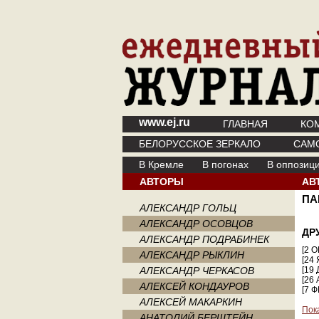
www.ej.ru
ГЛАВНАЯ
КО
БЕЛОРУССКОЕ ЗЕРКАЛО
САМ
В Кремле
В погонах
В оппозиц
АВТОРЫ
АВ
ПА
АЛЕКСАНДР ГОЛЬЦ
АЛЕКСАНДР ОСОВЦОВ
ДР
АЛЕКСАНДР ПОДРАБИНЕК
[2 
АЛЕКСАНДР РЫКЛИН
[24
АЛЕКСАНДР ЧЕРКАСОВ
[19
[26
АЛЕКСЕЙ КОНДАУРОВ
[7 
АЛЕКСЕЙ МАКАРКИН
Пок
АНАТОЛИЙ БЕРШТЕЙН