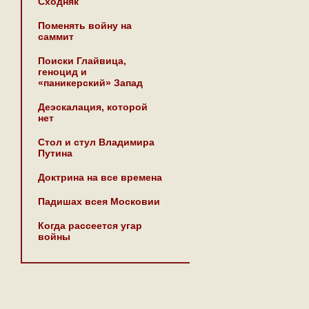
Сходняк
Поменять войну на
саммит
Поиски Глайвица,
геноцид и
«паникерский» Запад
Деэскалация, которой
нет
Стол и стул Владимира
Путина
Доктрина на все времена
Падишах всея Московии
Когда рассеется угар
войны