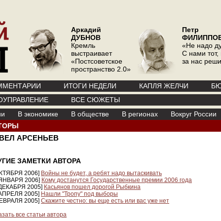
Аркадий
Петр
ДУБНОВ
ФИЛИППО
Кремль
«Не надо д
выстраивает
С нами тот, 
«Постсоветское
за нас реш
пространство 2.0»
ММЕНТАРИИ
ИТОГИ НЕДЕЛИ
КАПЛЯ ЖЕЛЧИ
БЮ
ОУПРАВЛЕНИЕ
ВСЕ СЮЖЕТЫ
ии
В экономике
В обществе
В регионах
Вокруг России
ТОРЫ
ВЕЛ АРСЕНЬЕВ
УГИЕ ЗАМЕТКИ АВТОРА
ОКТЯБРЯ 2006]
Войны не будет, а ребят надо вытаскивать
 ЯНВАРЯ 2006]
Кому достанутся Государственные премии 2006 года
 ДЕКАБРЯ 2005]
Касьянов пошел дорогой Рыбкина
 АПРЕЛЯ 2005]
Нашли "Тропу" под выборы
ФЕВРАЛЯ 2005]
Скажите честно: вы еще есть или вас уже нет
азать все статьи автора