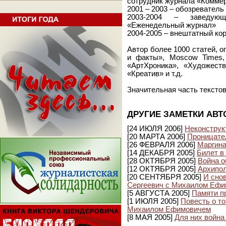
сотрудник журнала «Комме
2001 – 2003 – обозревател
2003-2004 – заведую
«Еженедельный журнал»
2004-2005 – внештатный ко
Автор более 1000 статей, о
и факты», Moscow Times, F
«АртХроника», «Художеств
«Креатив» и т.д.
Значительная часть тексто
ДРУГИЕ ЗАМЕТКИ АВТ
[24 ИЮЛЯ 2006]
Неконструк
[20 МАРТА 2006]
Проницате
[26 ФЕВРАЛЯ 2006]
Маргина
[14 ДЕКАБРЯ 2005]
Билет в
[28 ОКТЯБРЯ 2005]
Война 
[12 ОКТЯБРЯ 2005]
Архипо
[20 СЕНТЯБРЯ 2005]
И снов
Сергеевич с Михаилом Еф
[5 АВГУСТА 2005]
Памяти п
[1 ИЮЛЯ 2005]
Повесть о то
Михаилом Ефимовичем
[8 МАЯ 2005]
Для них война