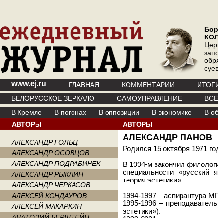
Бор
КО
Цер
зап
обр
суе
www.ej.ru
ГЛАВНАЯ
КОММЕНТАРИИ
ИТОГ
БЕЛОРУССКОЕ ЗЕРКАЛО
САМОУПРАВЛЕНИЕ
ВС
В Кремле
В погонах
В оппозиции
В экономике
В о
АВТОРЫ
АВТОРЫ
АЛЕКСАНДР ПАНОВ
АЛЕКСАНДР ГОЛЬЦ
Родился 15 октября 1971 го
АЛЕКСАНДР ОСОВЦОВ
АЛЕКСАНДР ПОДРАБИНЕК
В 1994-м закончил филолог
специальности «русский 
АЛЕКСАНДР РЫКЛИН
теория эстетики».
АЛЕКСАНДР ЧЕРКАСОВ
АЛЕКСЕЙ КОНДАУРОВ
1994-1997 – аспирантура М
1995-1996 – преподавател
АЛЕКСЕЙ МАКАРКИН
эстетики»).
АНАТОЛИЙ БЕРШТЕЙН