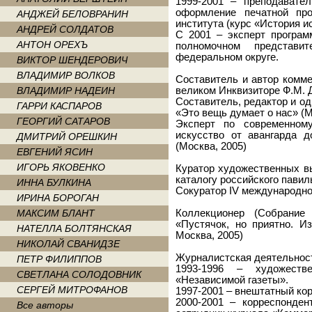
1999-2001 – преподавате
оформление печатной про
АНДЖЕЙ БЕЛОВРАНИН
института (курс «История и
АНДРЕЙ СОЛДАТОВ
С 2001 – эксперт програ
АНТОН ОРЕХЪ
полномочном представ
федеральном округе.
ВИКТОР ШЕНДЕРОВИЧ
ВЛАДИМИР ВОЛКОВ
Составитель и автор комме
ВЛАДИМИР НАДЕИН
великом Инквизиторе Ф.М. 
Составитель, редактор и о
ГАРРИ КАСПАРОВ
«Это вещь думает о нас» (
ГЕОРГИЙ САТАРОВ
Эксперт по современном
искусство от авангарда 
ДМИТРИЙ ОРЕШКИН
(Москва, 2005)
ЕВГЕНИЙ ЯСИН
ИГОРЬ ЯКОВЕНКО
Куратор художественных выс
каталогу российского павил
ИННА БУЛКИНА
Сокуратор IV международно
ИРИНА БОРОГАН
МАКСИМ БЛАНТ
Коллекционер (Собрание
«Пустячок, но приятно. Из
НАТЕЛЛА БОЛТЯНСКАЯ
Москва, 2005)
НИКОЛАЙ СВАНИДЗЕ
Журналистская деятельнос
ПЕТР ФИЛИППОВ
1993-1996 – художеств
СВЕТЛАНА СОЛОДОВНИК
«Независимой газеты».
СЕРГЕЙ МИТРОФАНОВ
1997-2001 – внештатный ко
2000-2001 – корреспонде
Все авторы