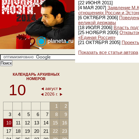
[22 ИЮНЯ 2011]
[4 МАЯ 2007]
Заявление М.К
отношениях России и Эстон
[6 ОКТЯБРЯ 2006]
Поведени
великой державы
[18 ИЮЛЯ 2006]
Власть под
[25 НОЯБРЯ 2005]
Открытое
«Единая Россия»
[21 ОКТЯБРЯ 2005]
Проекты
Показать все статьи автора
КАЛЕНДАРЬ АРХИВНЫХ
НОМЕРОВ
10
август
2026 г.
1
2
3
4
5
6
7
8
9
10
11
12
13
14
15
16
17
18
19
20
21
22
23