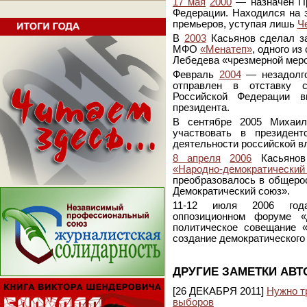
17 мая
2000
— назначен Пр
Федерации. Находился на 
премьеров, уступая лишь
Ч
В
2003
Касьянов сделал за
МФО
«Менатеп»
, одного и
Лебедева «чрезмерной меро
Февраль
2004
— незадолго
отправлен в отставку 
Российской Федерации 
президента.
В сентябре 2005 Михаил
участвовать в президен
деятельности российской в
8 апреля
2006
Касьянов 
«Народно-демократическ
преобразовалось в общеро
Демократический союз».
11-12 июля 2006 год
оппозиционном форуме «
политическое совещание 
создание демократического 
ДРУГИЕ ЗАМЕТКИ АВТ
[26 ДЕКАБРЯ 2011]
Нужно т
выборов