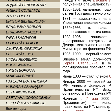
(МАДИ) и также
Высшие э
полученная специальност
АНДЖЕЙ БЕЛОВРАНИН
1990−1991 начальник под
АНДРЕЙ СОЛДАТОВ
связей Государственного к
АНТОН ОРЕХЪ
1991 — заместитель нача
ВИКТОР ШЕНДЕРОВИЧ
Управления внешнеэкономи
ВЛАДИМИР ВОЛКОВ
1992−1993 гг. начал
внешнеэкономических связе
ВЛАДИМИР НАДЕИН
1993−1995 — занимает д
ГАРРИ КАСПАРОВ
иностранных кредитов 
ГЕОРГИЙ САТАРОВ
Департамента иностранных 
ДМИТРИЙ ОРЕШКИН
Министерства финансов РФ
ЕВГЕНИЙ ЯСИН
1995−1999 — первый замес
Впервые занял должност
ИГОРЬ ЯКОВЕНКО
Сергея Степашина
, в 
ИННА БУЛКИНА
формировании правительс
ИРИНА БОРОГАН
года.
МАКСИМ БЛАНТ
Июнь 1999 — стал членом
С
НАТЕЛЛА БОЛТЯНСКАЯ
Январь 2000 — первый за
РФ, министр финансов Р
НИКОЛАЙ СВАНИДЗЕ
Правительства РФ Влад
ПЕТР ФИЛИППОВ
обязанности Президента РФ
СВЕТЛАНА СОЛОДОВНИК
Начиная с
7 мая
2000 (
Президентом) — испол
СЕРГЕЙ МИТРОФАНОВ
правительства РФ, министр
Все авторы