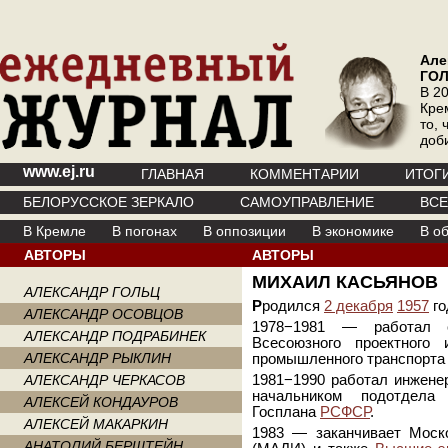
Але
ГО
В 20
Кре
то, 
доб
www.ej.ru
ГЛАВНАЯ
КОММЕНТАРИИ
ИТОГ
БЕЛОРУССКОЕ ЗЕРКАЛО
САМОУПРАВЛЕНИЕ
ВС
В Кремле
В погонах
В оппозиции
В экономике
В о
АВТОРЫ
АВТОРЫ
МИХАИЛ КАСЬЯНОВ
АЛЕКСАНДР ГОЛЬЦ
Р
родился
2 декабря
1957
го
АЛЕКСАНДР ОСОВЦОВ
1978−1981 — работал с
АЛЕКСАНДР ПОДРАБИНЕК
Всесоюзного проектного 
АЛЕКСАНДР РЫКЛИН
промышленного транспорт
АЛЕКСАНДР ЧЕРКАСОВ
1981−1990 работал инжене
начальником подотдела
АЛЕКСЕЙ КОНДАУРОВ
Госплана
РСФСР
.
АЛЕКСЕЙ МАКАРКИН
1983 — заканчивает Моск
АНАТОЛИЙ БЕРШТЕЙН