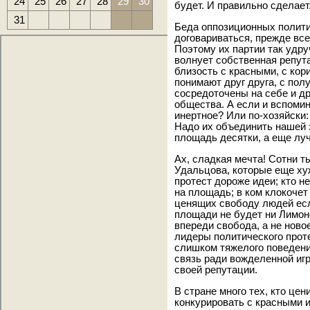
24
25
26
27
28
29
30
будет. И правильно сделает
31
Беда оппозиционных полити
договариваться, прежде всег
Поэтому их партии так удр
волнует собственная репута
близость с красными, с кор
понимают друг друга, с пол
сосредоточены на себе и др
общества. А если и вспомин
инертное? Или по-хозяйски:
Надо их объединить нашей 
площадь десятки, а еще луч
Ах, сладкая мечта! Сотни т
Удальцова, которые еще ху
протест дороже идеи; кто н
на площадь; в ком клокоче
ценящих свободу людей если 
площади не будет ни Лимоно
впереди свобода, а не ново
лидеры политического прот
слишком тяжелого поведен
связь ради вожделенной игр
своей репутации.
В стране много тех, кто це
конкурировать с красными и