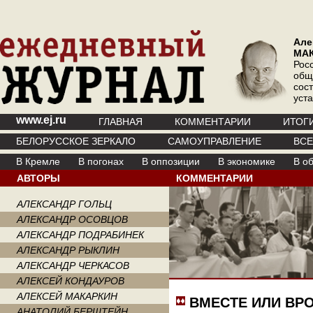
Але
МА
Рос
общ
сос
уст
www.ej.ru
ГЛАВНАЯ
КОММЕНТАРИИ
ИТОГ
БЕЛОРУССКОЕ ЗЕРКАЛО
САМОУПРАВЛЕНИЕ
ВС
В Кремле
В погонах
В оппозиции
В экономике
В о
АВТОРЫ
КОММЕНТАРИИ
АЛЕКСАНДР ГОЛЬЦ
АЛЕКСАНДР ОСОВЦОВ
АЛЕКСАНДР ПОДРАБИНЕК
АЛЕКСАНДР РЫКЛИН
АЛЕКСАНДР ЧЕРКАСОВ
АЛЕКСЕЙ КОНДАУРОВ
АЛЕКСЕЙ МАКАРКИН
ВМЕСТЕ ИЛИ ВР
АНАТОЛИЙ БЕРШТЕЙН