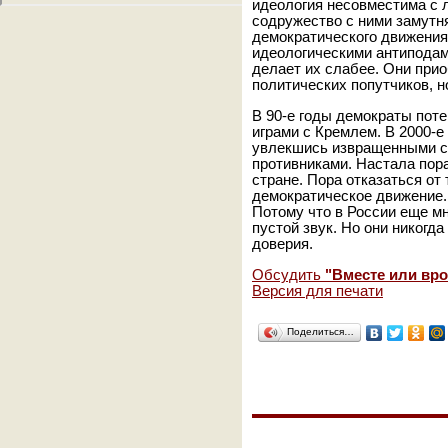
идеология несовместима с 
содружество с ними замутня
демократического движения
идеологическими антиподам
делает их слабее. Они при
политических попутчиков, н
В 90-е годы демократы пот
играми с Кремлем. В 2000-е
увлекшись извращенными с
противниками. Настала пор
стране. Пора отказаться от
демократическое движение. 
Потому что в России еще мн
пустой звук. Но они никогда
доверия.
Обсудить
"Вместе или вро
Версия для печати
Поделиться…