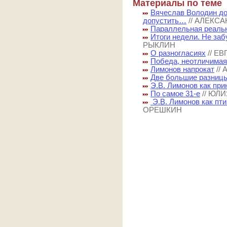
Материалы по теме
Вячеслав Володин до
допустить…
// АЛЕКС
Параллельная реаль
Итоги недели. Не заб
РЫКЛИН
О разногласиях
// Е
Победа, неотличимая
Лимонов напрокат
//
Две большие разниц
Э.В. Лимонов как при
По самое 31-е
// ЮЛ
Э.В. Лимонов как пт
ОРЕШКИН