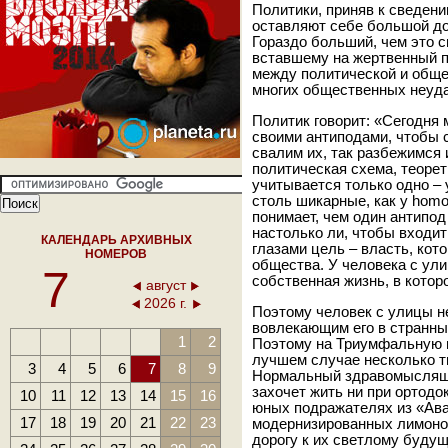
Политики, приняв к сведени
оставляют себе большой до
Гораздо больший, чем это 
вставшему на жертвенный пу
между политической и обще
многих общественных неуда
Политик говорит: «Сегодня
своими антиподами, чтобы с
свалим их, так разбежимся
политическая схема, теорет
учитывается только одно –
столь шикарные, как у homo 
понимает, чем один антипод
настолько ли, чтобы входит
КАЛЕНДАРЬ АРХИВНЫХ
глазами цель – власть, кот
НОМЕРОВ
общества. У человека с ули
7
собственная жизнь, в котор
август
2026 г.
Поэтому человек с улицы н
вовлекающим его в странны
1
2
Поэтому на Триумфальную 
лучшем случае несколько т
3
4
5
6
7
8
9
Нормальный здравомыслящий
захочет жить ни при ортод
10
11
12
13
14
15
16
юных подражателях из «Ава
17
18
19
20
21
22
23
модернизированных лимоно
дорогу к их светлому будущ