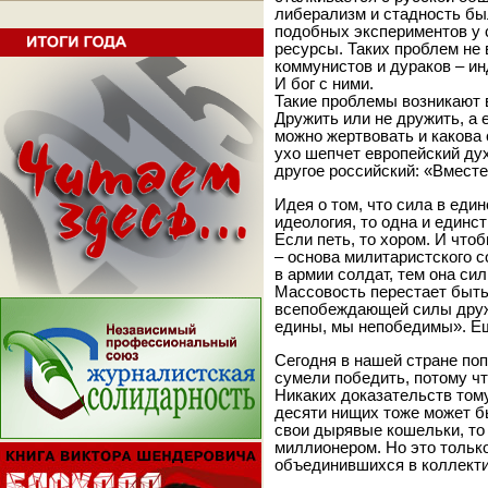
либерализм и стадность бы
подобных экспериментов у 
ресурсы. Таких проблем не 
коммунистов и дураков – ин
И бог с ними.
Такие проблемы возникают 
Дружить или не дружить, а е
можно жертвовать и какова
ухо шепчет европейский дух
другое российский: «Вместе
Идея о том, что сила в еди
идеология, то одна и единст
Если петь, то хором. И что
– основа милитаристского с
в армии солдат, тем она сил
Массовость перестает быть
всепобеждающей силы дружн
едины, мы непобедимы». Е
Сегодня в нашей стране поп
сумели победить, потому чт
Никаких доказательств тому
десяти нищих тоже может б
свои дырявые кошельки, то
миллионером. Но это тольк
объединившихся в коллекти