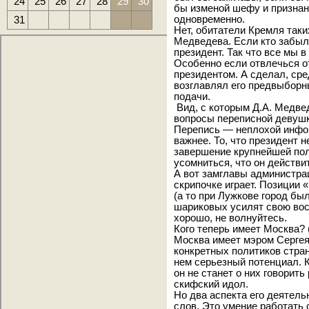
24
25
26
27
28
29
30
бы изменой шефу и признан
31
одновременно.
Нет, обитатели Кремля таки
Медведева. Если кто забыл
президент. Так что все мы 
Особенно если отвлечься от
президентом. А сделал, сре
возглавлял его предвыборн
подачи.
Вид, с которым Д.А. Медвед
вопросы переписной девушк
Перепись — неплохой инфо
важнее. То, что президент 
завершение крупнейшей пол
усомниться, что он действи
А вот замглавы администра
скрипочке играет. Позиции 
(а то при Лужкове город бы
шариковых усилят свою во
хорошо, не волнуйтесь.
Кого теперь имеет Москва? 
Москва имеет мэром Сергея
конкретных политиков стран
нем серьезный потенциал. К
он не станет о них говорит
скифский идол.
Но два аспекта его деятел
слов. Это умение работать