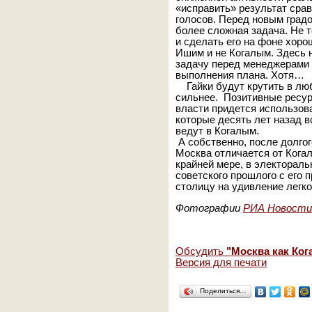
«исправить» результат сра
голосов. Перед новым градо
более сложная задача. Не т
и сделать его на фоне хоро
Ишим и не Когалым. Здесь 
задачу перед менеджерами
выполнения плана. Хотя…
Гайки будут крутить в люб
сильнее. Позитивные ресур
власти придется использов
которые десять лет назад в
ведут в Когалым.
А собственно, после долгог
Москва отличается от Кога
крайней мере, в электораль
советского прошлого с его
столицу на удивление легк
Фотографии
РИА Новости
Обсудить
"Москва как Ко
Версия для печати
Поделиться…