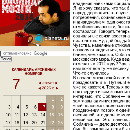
владения навыками социал
Я не хочу сказать, что так 
народ, держались в тонусе.
потребления, социальные с
индивидуализм, одиночеств
отмобилизованности, боюсь,
состарился. Говорят, теперь
социальные связи восстан
пистолетов. Ну, дай бог, да
Чувства, навеянные стихам
позволяют надеяться, что 
ближе, чем кажется. Собств
московского мэра. Куда ве
отмечать в 2012 году? Зря, 
нам поют все ту же песенку
КАЛЕНДАРЬ АРХИВНЫХ
Что-то случилось
НОМЕРОВ
В начале московской саги м
7
праздновать В.В. Путин. В 
август
уже не кажется. Теперь я по
2026 г.
подтвердил и сам знамениты
интервью, что Собянин — че
1
2
замглавы администрации до
«чей человек» свеженазначе
3
4
5
6
7
8
9
продвижения «своих людей»
10
11
12
13
14
15
16
очевидной, что дальше мол
немой вопрос. Это главное.
17
18
19
20
21
22
23
Собянина — дело десятое. 
был бы замглавы, если бы 