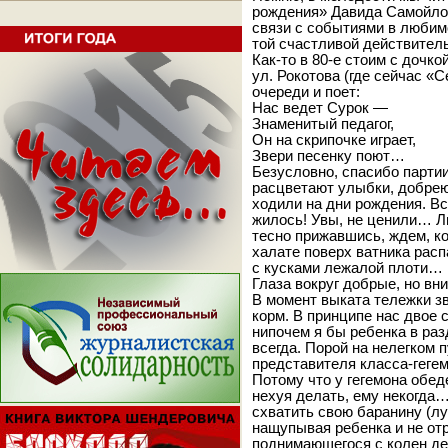
рождения» Давида Самойлова
связи с событиями в любим
той счастливой действител
Как-то в 80-е стоим с дочк
ул. Рокотова (где сейчас «
очереди и поет:
Нас ведет Сурок —
Знаменитый педагог,
Он на скрипочке играет,
Звери песенку поют…
Безусловно, спасибо партии
расцветают улыбки, добреют
ходили на дни рождения. Вс
жилось! Увы, не ценили… Л
тесно прижавшись, ждем, ко
халате поверх ватника рас
с кусками лежалой плоти…
Глаза вокруг добрые, но вн
В момент выката тележки з
корм. В принципе нас двое 
нипочем я бы ребенка в раз
всегда. Порой на нелегком 
представителя класса-гегем
Потому что у гегемона обед
нехуя делать, ему некогда…
схватить свою баранину (лу
нащупывая ребенка и не от
поднимающегося с колен де