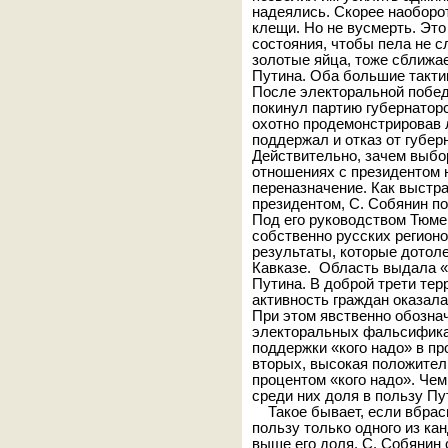
надеялись. Скорее наоборот
клещи. Но не вусмерть. Это
состояния, чтобы пела не с
золотые яйца, тоже сближа
Путина. Оба большие такти
После электоральной побе
покинул партию губернатор
охотно продемонстрировав 
поддержал и отказ от губер
Действительно, зачем выбо
отношениях с президентом 
переназначение. Как выстр
президентом, С. Собянин по
Под его руководством Тюме
собственно русских регион
результаты, которые дотол
Кавказе. Область выдала «н
Путина. В доброй трети те
активность граждан оказала
При этом явственно обозна
электоральных фальсификац
поддержки «кого надо» в пр
вторых, высокая положител
процентом «кого надо». Че
среди них доля в пользу Пу
Такое бывает, если вбрас
пользу только одного из к
выше его доля. С. Собянин