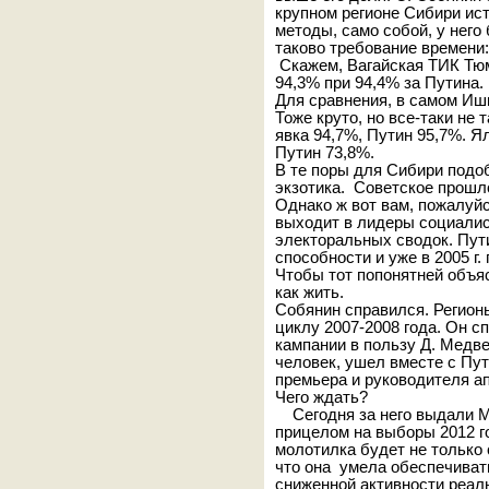
крупном регионе Сибири ист
методы, само собой, у него 
таково требование времени:
Скажем, Вагайская ТИК Тюме
94,3% при 94,4% за Путина.
Для сравнения, в самом Иши
Тоже круто, но все-таки не 
явка 94,7%, Путин 95,7%. Ял
Путин 73,8%.
В те поры для Сибири подоб
экзотика. Советское прошл
Однако ж вот вам, пожалуйс
выходит в лидеры социалис
электоральных сводок. Пути
способности и уже в 2005 г
Чтобы тот попонятней объя
как жить.
Собянин справился. Регион
циклу 2007-2008 года. Он с
кампании в пользу Д. Медве
человек, ушел вместе с Пут
премьера и руководителя а
Чего ждать?
Сегодня за него выдали Мо
прицелом на выборы 2012 го
молотилка будет не только 
что она умела обеспечиват
сниженной активности реаль