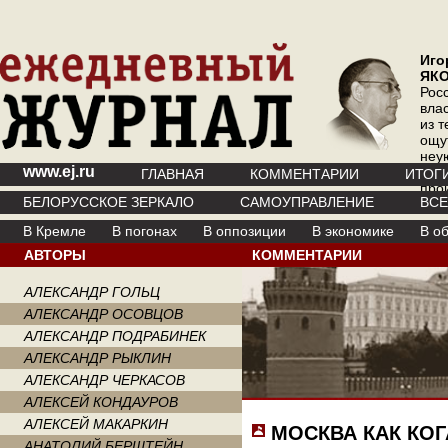
Иго
ЯК
Рос
вла
из т
ощу
неу
www.ej.ru
где 
ГЛАВНАЯ
КОММЕНТАРИИ
ИТОГ
про
БЕЛОРУССКОЕ ЗЕРКАЛО
САМОУПРАВЛЕНИЕ
ВС
инт
В Кремле
В погонах
В оппозиции
В экономике
В о
АВТОРЫ
КОММЕНТАРИИ
АЛЕКСАНДР ГОЛЬЦ
АЛЕКСАНДР ОСОВЦОВ
АЛЕКСАНДР ПОДРАБИНЕК
АЛЕКСАНДР РЫКЛИН
АЛЕКСАНДР ЧЕРКАСОВ
АЛЕКСЕЙ КОНДАУРОВ
АЛЕКСЕЙ МАКАРКИН
МОСКВА КАК КО
АНАТОЛИЙ БЕРШТЕЙН