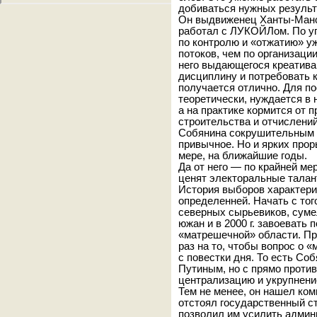
добиваться нужных результ
Он выдвиженец Ханты-Манси
работал с ЛУКОЙЛом. По у
по контролю и «отжатию» 
потоков, чем по организаци
него выдающегося креатива.
дисциплину и потребовать к
получается отлично. Для п
теоретически, нуждается в
а на практике кормится от 
строительства и отчислени
Собянина сокрушительным б
привычное. Но и ярких прор
мере, на ближайшие годы.
Да от него — по крайней ме
ценят электоральные талан
История выборов характери
определенней. Начать с тог
северных сырьевиков, суме
южан и в 2000 г. завоевать 
«матрешечной» области. При
раз на то, чтобы вопрос о 
с повестки дня. То есть Со
Путиным, но с прямо проти
централизацию и укрупнение
Тем не менее, он нашел ком
отстоял государственный ст
позволил им усилить админ