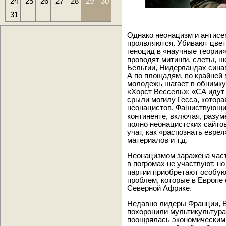
24
25
26
27
28
29
30
31
Однако неонацизм и антисе
проявляются. Убивают цве
геноцид в «научные теории
проводят митинги, слеты, ш
Бельгии, Нидерландах сина
А по площадям, по крайней
молодежь шагает в обнимку
«Хорст Вессель»: «СА идут
срыли могилу Гесса, котор
неонацистов. Фашиствующи
континенте, включая, разум
полно неонацистских сайто
учат, как «распознать евре
материалов и т.д.
Неонацизмом заражена част
в погромах не участвуют, н
партии приобретают особую
проблем, которые в Европе
Северной Африке.
Недавно лидеры Франции, В
похоронили мультикультурал
поощрялась экономическим