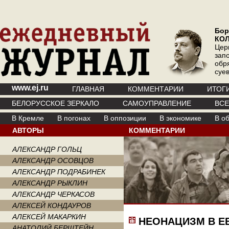
Бор
КО
Цер
зап
обр
суе
www.ej.ru
ГЛАВНАЯ
КОММЕНТАРИИ
ИТОГ
БЕЛОРУССКОЕ ЗЕРКАЛО
САМОУПРАВЛЕНИЕ
ВС
В Кремле
В погонах
В оппозиции
В экономике
В о
АВТОРЫ
КОММЕНТАРИИ
АЛЕКСАНДР ГОЛЬЦ
АЛЕКСАНДР ОСОВЦОВ
АЛЕКСАНДР ПОДРАБИНЕК
АЛЕКСАНДР РЫКЛИН
АЛЕКСАНДР ЧЕРКАСОВ
АЛЕКСЕЙ КОНДАУРОВ
АЛЕКСЕЙ МАКАРКИН
НЕОНАЦИЗМ В Е
АНАТОЛИЙ БЕРШТЕЙН