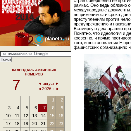
стран совершенно не проти
рамках. Оно ведь обязано 
международные документы.
неприменимости срока давн
преступлениям против чел
предупреждению и наказани
Всемирную декларацию прав
Понятно, что идеология и д
косвенно, и прямо противор
того, и постановления Нюрн
фашистских организациях н
КАЛЕНДАРЬ АРХИВНЫХ
НОМЕРОВ
7
август
2026 г.
1
2
3
4
5
6
7
8
9
10
11
12
13
14
15
16
17
18
19
20
21
22
23