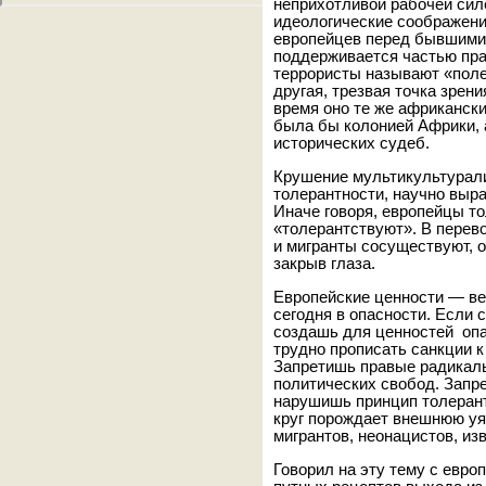
неприхотливой рабочей сил
идеологические соображени
европейцев перед бывшими 
поддерживается частью прав
террористы называют «поле
другая, трезвая точка зрен
время оно те же африкански
была бы колонией Африки, а
исторических судеб.
Крушение мультикультурали
толерантности, научно выра
Иначе говоря, европейцы то
«толерантствуют». В перев
и мигранты сосуществуют, о
закрыв глаза.
Европейские ценности — в
сегодня в опасности. Если 
создашь для ценностей опа
трудно прописать санкции к
Запретишь правые радикал
политических свобод. Запр
нарушишь принцип толерантн
круг порождает внешнюю уя
мигрантов, неонацистов, из
Говорил на эту тему с евро