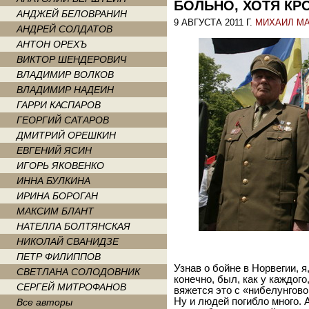
БОЛЬНО, ХОТЯ КР
АНДЖЕЙ БЕЛОВРАНИН
9 АВГУСТА 2011 Г.
МИХАИЛ М
АНДРЕЙ СОЛДАТОВ
АНТОН ОРЕХЪ
ВИКТОР ШЕНДЕРОВИЧ
ВЛАДИМИР ВОЛКОВ
ВЛАДИМИР НАДЕИН
ГАРРИ КАСПАРОВ
ГЕОРГИЙ САТАРОВ
ДМИТРИЙ ОРЕШКИН
ЕВГЕНИЙ ЯСИН
ИГОРЬ ЯКОВЕНКО
ИННА БУЛКИНА
ИРИНА БОРОГАН
МАКСИМ БЛАНТ
НАТЕЛЛА БОЛТЯНСКАЯ
НИКОЛАЙ СВАНИДЗЕ
ПЕТР ФИЛИППОВ
Узнав о бойне в Норвегии, я
СВЕТЛАНА СОЛОДОВНИК
конечно, был, как у каждого
СЕРГЕЙ МИТРОФАНОВ
вяжется это с «нибелунгово
Ну и людей погибло много. 
Все авторы