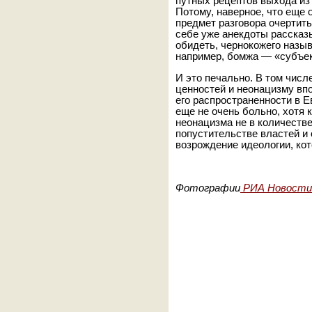
путных рецептов выхода из
Потому, наверное, что еще
предмет разговора очертить
себе уже анекдоты рассказы
обидеть, чернокожего назы
например, бомжа — «субъе
И это печально. В том числ
ценностей и неонацизму впо
его распространенности в Е
еще не очень больно, хотя 
неонацизма не в количестве
попустительстве властей и
возрождение идеологии, кот
Фотографии
РИА Новости