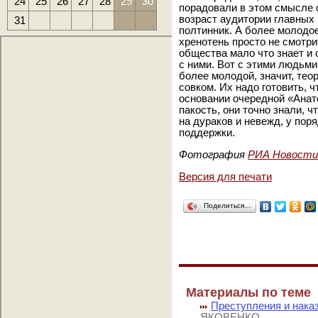
24
25
26
27
28
29
30
порадовали в этом смысле 
возраст аудитории главных
31
полтинник. А более молодо
хренотень просто не смотрит
общества мало что знает и о
с ними. Вот с этими людьми
более молодой, значит, тео
совком. Их надо готовить, ч
основании очередной «Анат
пакость, они точно знали, ч
на дураков и невежд, у пор
поддержки.
Фотография
РИА Новости
Версия для печати
Поделиться…
Материалы по теме
Преступления и наказ
ЯКОВЕНКО