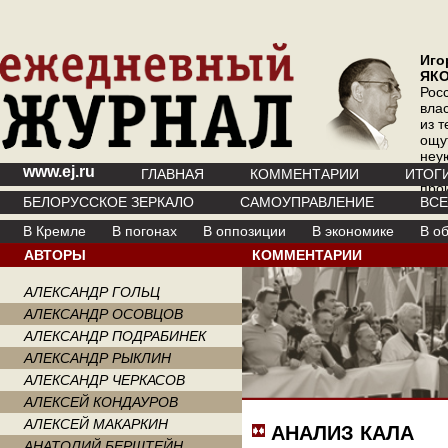
Иго
ЯК
Рос
вла
из т
ощу
неу
www.ej.ru
где 
ГЛАВНАЯ
КОММЕНТАРИИ
ИТОГ
про
БЕЛОРУССКОЕ ЗЕРКАЛО
САМОУПРАВЛЕНИЕ
ВС
инт
В Кремле
В погонах
В оппозиции
В экономике
В о
АВТОРЫ
КОММЕНТАРИИ
АЛЕКСАНДР ГОЛЬЦ
АЛЕКСАНДР ОСОВЦОВ
АЛЕКСАНДР ПОДРАБИНЕК
АЛЕКСАНДР РЫКЛИН
АЛЕКСАНДР ЧЕРКАСОВ
АЛЕКСЕЙ КОНДАУРОВ
АЛЕКСЕЙ МАКАРКИН
АНАЛИЗ КАЛА
АНАТОЛИЙ БЕРШТЕЙН