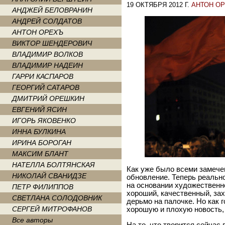
19 ОКТЯБРЯ 2012 Г.
АНТОН О
АНДЖЕЙ БЕЛОВРАНИН
АНДРЕЙ СОЛДАТОВ
АНТОН ОРЕХЪ
ВИКТОР ШЕНДЕРОВИЧ
ВЛАДИМИР ВОЛКОВ
ВЛАДИМИР НАДЕИН
ГАРРИ КАСПАРОВ
ГЕОРГИЙ САТАРОВ
ДМИТРИЙ ОРЕШКИН
ЕВГЕНИЙ ЯСИН
ИГОРЬ ЯКОВЕНКО
ИННА БУЛКИНА
ИРИНА БОРОГАН
МАКСИМ БЛАНТ
НАТЕЛЛА БОЛТЯНСКАЯ
Как уже было всеми замече
НИКОЛАЙ СВАНИДЗЕ
обновление. Теперь реальн
на основании художествен
ПЕТР ФИЛИППОВ
хороший, качественный, за
СВЕТЛАНА СОЛОДОВНИК
дерьмо на палочке. Но как 
СЕРГЕЙ МИТРОФАНОВ
хорошую и плохую новость, 
Все авторы