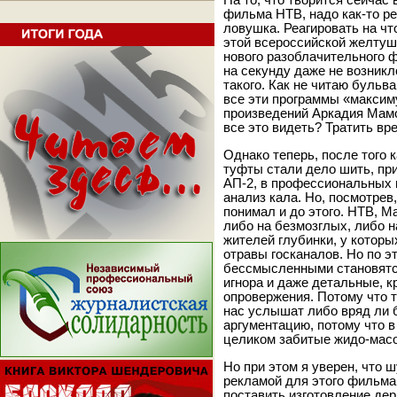
На то, что творится сейчас 
фильма НТВ, надо как-то ре
ловушка. Реагировать на чт
этой всероссийской желтуш
нового разоблачительного ф
на секунду даже не возникл
такого. Как не читаю бульв
все эти программы «максим
произведений Аркадия Мамон
все это видеть? Тратить вр
Однако теперь, после того 
туфты стали дело шить, пр
АП-2, в профессиональных ц
анализ кала. Но, посмотрев,
понимал и до этого. НТВ, 
либо на безмозглых, либо н
жителей глубинки, у которы
отравы госканалов. Но по э
бессмысленными становятс
игнора и даже детальные, к
опровержения. Потому что те
нас услышат либо вряд ли 
аргументацию, потому что в
целиком забитые жидо-масо
Но при этом я уверен, что 
рекламой для этого фильма 
поставить изготовление дерь