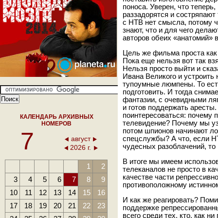
поноса. Уверен, что теперь,
раззадорятся и состряпают 
с НТВ нет смысла, потому ч
знают, что и для чего делаю
авторов обеих «анатомий» вс
Цель же фильма проста как 
Пока еще нельзя вот так вз
Нельзя просто выйти и сказа
Ивана Великого и устроить 
тупоумные люмпены. То ест
подготовить. И тогда снима
фантазии, с очевидными ляп
и готов поддержать аресты.
поинтересоваться: почему п
КАЛЕНДАРЬ АРХИВНЫХ
телевидение? Почему мы уз
НОМЕРОВ
потом шпионов начинают ло
7
август
спецслужбы? А что, если Н
чудесных разоблачений, то
2026 г.
В итоге мы имеем использо
1
2
телеканалов не просто в ка
качестве части репрессивно
3
4
5
6
7
8
9
противоположному истинно
10
11
12
13
14
15
16
И как же реагировать? Пом
17
18
19
20
21
22
23
поддержке репрессированны
всего среди тех, кто, как н