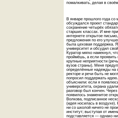
помалкивать, делая в своём
В январе прошлого года со 
обсуждался проект станда
сохранение четырёх обязат
старших классах. И мне при
интернете открытое письмо
предложения по его улучше
была цеховая поддержка. Я
университет и обсудил сво
Куратор мягко намекнул, чт
проймёшь, а если проявить 
крупные неприятности (речь
вузов страны). Меня предуп
определённые надежды на с
ректоре и речи быть не могл
попросил поддержать идею.
объяснили: если я появлюсь
университета, охрана удал
разговор был кончен. Через
появилось знаменитое откр
Волкова, подписанное нес
(идея носилась в воздухе).
ни со школой ничего не про
институт; выступая от имен
подставляется — однако ни