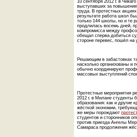
10 сентября 2012 г. в Чикаг
выступавших за повышение 
труда. В протестных акциях 
результате работа школ бы
только 144 школы, но и те 
продлилась восемь дней, п
компромисса между профсо
обещал сперва добиться суд
стороне перевес, пошёл на 
Решающим в забастовках та
насколько организованы и 
обычно координируют профс
массовых выступлений спо
Протестные мероприятия ре
2012 г. в Милане студенты
образования: как и другие 
жёсткой экономии, требую
же меры порождают
протес
студентов и сторонников о
против приезда Ангелы Мер
Самараса продолжения жёст