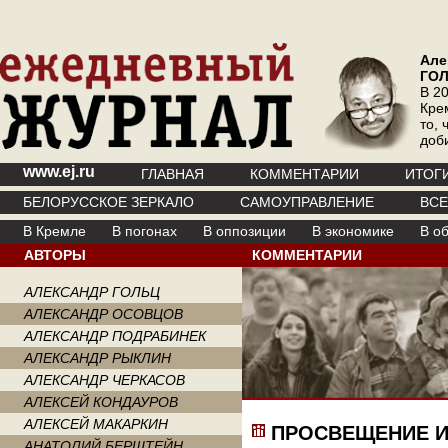
Але
ГО
В 20
Кре
то, 
доб
www.ej.ru
ГЛАВНАЯ
КОММЕНТАРИИ
ИТОГ
БЕЛОРУССКОЕ ЗЕРКАЛО
САМОУПРАВЛЕНИЕ
ВС
В Кремле
В погонах
В оппозиции
В экономике
В о
АВТОРЫ
КОММЕНТАРИИ
АЛЕКСАНДР ГОЛЬЦ
АЛЕКСАНДР ОСОВЦОВ
АЛЕКСАНДР ПОДРАБИНЕК
АЛЕКСАНДР РЫКЛИН
АЛЕКСАНДР ЧЕРКАСОВ
АЛЕКСЕЙ КОНДАУРОВ
АЛЕКСЕЙ МАКАРКИН
ПРОСВЕЩЕНИЕ И
АНАТОЛИЙ БЕРШТЕЙН