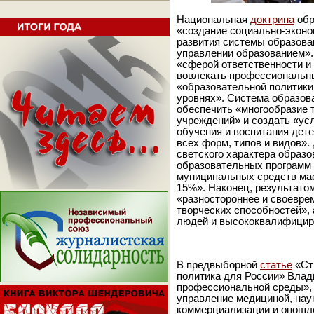
Национальная
доктрина
обр
«создание социально-эконо
развития системы образова
управлении образованием».
«сферой ответственности и
вовлекать профессиональн
«образовательной политики
уровнях». Система образов
обеспечить «многообразие 
учреждений» и создать «усл
обучения и воспитания дет
всех форм, типов и видов».
светского характера образо
образовательных программ 
муниципальных средств ма
15%». Наконец, результато
«разностороннее и своевре
творческих способностей»,
людей и высококвалифицир
В предвыборной
статье
«Ст
политика для России» Влад
профессиональной среды»,
управление медициной, нау
коммерциализации и опошл