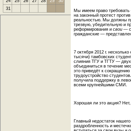
24
25
26
27
28
29
30
31
Мы имеем право требовать 
на законный протест проти
реальностью. Мы должны п
трезвую, убедительную и п
реформирования и
свои
— с
гражданские — представлен
7 октября 2012 г. нескольк
тысячи) тамбовских студен
слияния ТГУ и ТГТУ — двух
объединиться в течение ме
это приведёт к сокращению
трудоустройство студентов.
получила поддержку в лево
всеми крупнейшими СМИ.
Хорошая ли это акция? Нет,
Главный недостаток нашего
раздробленность и местечко
вступаться за свои вузы и 