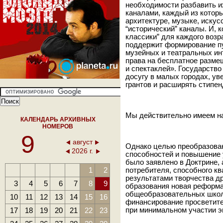
необходимости разбавить 
каналами, каждый из котор
архитектуре, музыке, искус
“исторический” каналы. И, 
классики” для каждого возр
поддержит формирование п
музейных и театральных ин
права на бесплатное разм
и спектаклей». Государств
досугу в малых городах, у
грантов и расширять стипе
Мы действительно имеем на
КАЛЕНДАРЬ АРХИВНЫХ
НОМЕРОВ
9
август
Однако целью преобразован
2026 г.
способностей и повышение 
было заявлено в Доктрине,
1
2
потребителя, способного к
результатами творчества др
3
4
5
6
7
8
9
образования новая реформа
общеобразовательных школ
10
11
12
13
14
15
16
финансирование просветите
17
18
19
20
21
22
23
при минимальном участии э