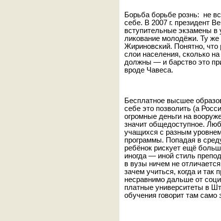
Борьба борьбе рознь: не в
себе. В 2007 г. президент 
вступительные экзамены в 
ликование молодёжи. Ту ж
Жириновский. Понятно, что 
слои населения, сколько на
должны — и барство это пр
вроде Чавеса.
Бесплатное высшее образов
себе это позволить (а Росси
огромные деньги на вооруж
значит общедоступное. Любо
учащихся с разным уровнем
программы. Попадая в сред
ребёнок рискует ещё больше
иногда — иной стиль препо
в вузы ничем не отличается
зачем учиться, когда и так
несравнимо дальше от соци
платные университеты в Шта
обучения говорит там само 