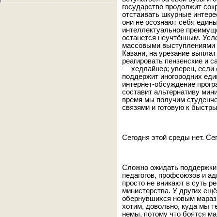
государство продолжит сокр
отстаивать шкурные интерес
они не осознают себя един
интеллектуальное преимущ
останется неучтённым. Усло
массовыми выступлениями 
Казани, на урезание выпла
реагировать пензенские и с
— хедлайнер; уверен, если
поддержит иногородних ед
интернет-обсуждение прогр
составит альтернативу мини
время мы получим студенч
связями и готовую к быстр
Сегодня этой среды нет. Се
Сложно ожидать поддержки 
педагогов, профсоюзов и а
просто не вникают в суть р
министерства. У других ещё
обернувшихся новым маразмо
хотим, довольно, куда мы т
немы, потому что боятся м