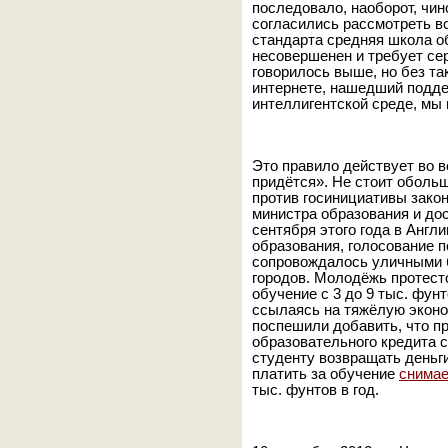
последовало, наоборот, чи
согласились рассмотреть в
стандарта средняя школа о
несовершенен и требует сер
говорилось выше, но без та
интернете, нашедший подде
интеллигентской среде, мы 
Это правило действует во в
придётся». Не стоит обольщ
против госинициативы закон
министра образования и до
сентября этого года в Англ
образования, голосование по
сопровождалось уличными б
городов. Молодёжь протест
обучение с 3 до 9 тыс. фун
ссылаясь на тяжёлую эконо
поспешили добавить, что п
образовательного кредита с
студенту возвращать деньг
платить за обучение
снимае
тыс. фунтов в год.