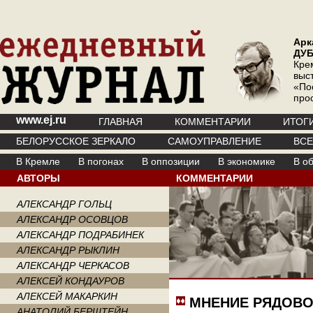
Арк
ДУ
Кре
выс
«По
про
www.ej.ru
ГЛАВНАЯ
КОММЕНТАРИИ
ИТОГ
БЕЛОРУССКОЕ ЗЕРКАЛО
САМОУПРАВЛЕНИЕ
ВС
В Кремле
В погонах
В оппозиции
В экономике
В о
АВТОРЫ
КОММЕНТАРИИ
АЛЕКСАНДР ГОЛЬЦ
АЛЕКСАНДР ОСОВЦОВ
АЛЕКСАНДР ПОДРАБИНЕК
АЛЕКСАНДР РЫКЛИН
АЛЕКСАНДР ЧЕРКАСОВ
АЛЕКСЕЙ КОНДАУРОВ
АЛЕКСЕЙ МАКАРКИН
МНЕНИЕ РЯДОВО
АНАТОЛИЙ БЕРШТЕЙН