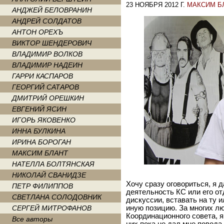
23 НОЯБРЯ 2012 Г.
МАКСИМ Б
АНДЖЕЙ БЕЛОВРАНИН
АНДРЕЙ СОЛДАТОВ
АНТОН ОРЕХЪ
ВИКТОР ШЕНДЕРОВИЧ
ВЛАДИМИР ВОЛКОВ
ВЛАДИМИР НАДЕИН
ГАРРИ КАСПАРОВ
ГЕОРГИЙ САТАРОВ
ДМИТРИЙ ОРЕШКИН
ЕВГЕНИЙ ЯСИН
ИГОРЬ ЯКОВЕНКО
ИННА БУЛКИНА
ИРИНА БОРОГАН
МАКСИМ БЛАНТ
НАТЕЛЛА БОЛТЯНСКАЯ
НИКОЛАЙ СВАНИДЗЕ
Хочу сразу оговориться, я д
ПЕТР ФИЛИППОВ
деятельность КС или его о
СВЕТЛАНА СОЛОДОВНИК
дискуссии, вставать на ту 
СЕРГЕЙ МИТРОФАНОВ
иную позицию. За многих лю
Координационного совета, я 
Все авторы