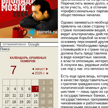
Перечислять можно долго, и
если учесть, что, в отличи
«профессиональных парламе
общественных началах.
Однако заниматься необход
привлечь на свою сторону 
стране положением вещей, н
видит альтернативы действ
оппозиции борьбой за влас
оскомину персонажей другим
прежних. Необходимо предс
сложившейся в стране госуд
должна быть представлена н
в виде конкретных законов,
КАЛЕНДАРЬ АРХИВНЫХ
к власти оппозиции, интере
НОМЕРОВ
А лозунги мы, рядовые изби
7
август
сих пор у нас это неплохо 
2026 г.
Есть еще одна вещь, котор
в качестве представительно
1
2
стратегия гражданского соп
политической гигиены» для
3
4
5
6
7
8
9
шествия — лишь одно из ср
10
11
12
13
14
15
16
в государственных банках, 
государственных программа
17
18
19
20
21
22
23
чиновниками и работниками
прекрасными людьми в «нор