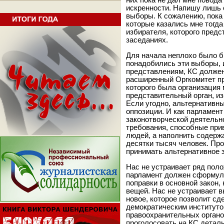
них пока не дал мне повода
искренности. Напишу лишь 
выборы. К сожалению, пока
которые казались мне тогд
избирателя, которого пред
заседаниях.
Для начала неплохо было б
понадобились эти выборы, и
представлениям, КС должен
расширенный Оргкомитет пр
которого была организация 
представительный орган, и
Если угодно, альтернативн
оппозиции. И как парламент
законотворческой деятельн
требования, способные при
людей, а наполнить содержа
десятки тысяч человек. Про
принимать альтернативное 
Нас не устраивает ряд пол
парламент должен сформули
поправки в основной закон
вещей. Нас не устраивает 
новое, которое позволит с
демократическим институтом
правоохранительных органо
проголосовать на КС детал