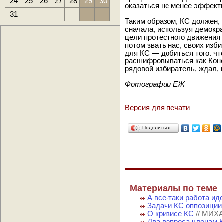
24
25
26
27
28
29
30
оказаться не менее эффект
31
Таким образом, КС должен, 
сначала, используя демокр
цели протестного движения 
потом звать нас, своих изб
для КС — добиться того, ч
расшифровываться как Конс
рядовой избиратель, ждал, 
Фотографии ЕЖ
Версия для печати
Поделиться…
Материалы по теме
А все-таки работа ид
Задачи КС оппозиции
О кризисе КС
// МИХ
Два вопроса членам 