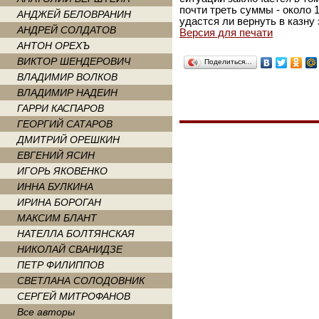
почти треть суммы - около 
АНДЖЕЙ БЕЛОВРАНИН
удастся ли вернуть в казну 
АНДРЕЙ СОЛДАТОВ
Версия для печати
АНТОН ОРЕХЪ
ВИКТОР ШЕНДЕРОВИЧ
Поделиться…
ВЛАДИМИР ВОЛКОВ
ВЛАДИМИР НАДЕИН
ГАРРИ КАСПАРОВ
ГЕОРГИЙ САТАРОВ
ДМИТРИЙ ОРЕШКИН
ЕВГЕНИЙ ЯСИН
ИГОРЬ ЯКОВЕНКО
ИННА БУЛКИНА
ИРИНА БОРОГАН
МАКСИМ БЛАНТ
НАТЕЛЛА БОЛТЯНСКАЯ
НИКОЛАЙ СВАНИДЗЕ
ПЕТР ФИЛИППОВ
СВЕТЛАНА СОЛОДОВНИК
СЕРГЕЙ МИТРОФАНОВ
Все авторы