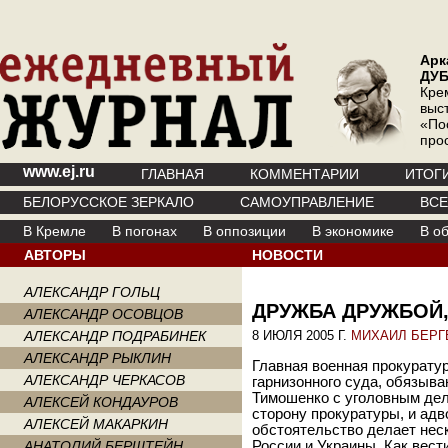
Арк
ДУ
Кре
выс
«По
про
www.ej.ru
ГЛАВНАЯ
КОММЕНТАРИИ
ИТОГ
БЕЛОРУССКОЕ ЗЕРКАЛО
САМОУПРАВЛЕНИЕ
ВС
В Кремле
В погонах
В оппозиции
В экономике
В о
АВТОРЫ
НОВОСТИ
АЛЕКСАНДР ГОЛЬЦ
ДРУЖБА ДРУЖБОЙ,
АЛЕКСАНДР ОСОВЦОВ
АЛЕКСАНДР ПОДРАБИНЕК
8 ИЮЛЯ 2005 Г.
МИХАИЛ БЕРГ
АЛЕКСАНДР РЫКЛИН
Главная военная прокурату
АЛЕКСАНДР ЧЕРКАСОВ
гарнизонного суда, обязыв
Тимошенко с уголовным дел
АЛЕКСЕЙ КОНДАУРОВ
сторону прокуратуры, и адв
АЛЕКСЕЙ МАКАРКИН
обстоятельство делает не
АНАТОЛИЙ БЕРШТЕЙН
России и Украины. Как вест