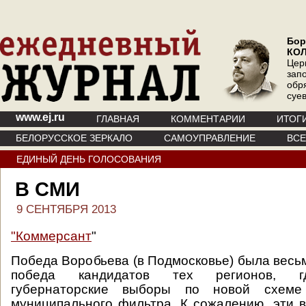
Бор
КО
Цер
зап
обр
суе
www.ej.ru
ГЛАВНАЯ
КОММЕНТАРИИ
ИТОГ
БЕЛОРУССКОЕ ЗЕРКАЛО
САМОУПРАВЛЕНИЕ
ВС
ЕДИНЫЙ ДЕНЬ ГОЛОСОВАНИЯ
В СМИ
9 СЕНТЯБРЯ 2013
"Коммерсант
"
Победа Воробьева (в Подмосковье) была весьм
победа кандидатов тех регионов, г
губернаторские выборы по новой схем
муниципального фильтра. К сожалению, эти