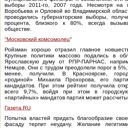
выборы 2011-го, 2007 года. Несмотря на 
Воробьева и Орловой во Владимирской области
проводились губернаторские выборы, получ
процента, близкого к 80%, всегда вызыв
обществе.
"Московский комсомолец
"
Ройзман хорошо отразил главное новшест
Крупные политики массово подались в об
Ярославскую думу от РПР-ПАРНАС, наприм
Немцов. Они с трудом преодолели порог в 5%,
менее, получили. В Красноярске, горо
«родиной» Михаила Прохорова, его парти
кандидатов. При этом рейтинг получила от
всего 9,7%, войдя при этом в городску
«партийных» мандатов партия может рассчитыв
Газета.RU
Попытка властей придать благообразие сво
фасаду терпит неудачу. Желание легитим