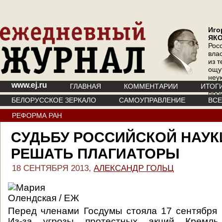
Иго
ЯК
Рос
вла
из т
ощу
неу
www.ej.ru
где 
ГЛАВНАЯ
КОММЕНТАРИИ
ИТОГ
про
БЕЛОРУССКОЕ ЗЕРКАЛО
САМОУПРАВЛЕНИЕ
ВС
инт
РЕФОРМА РАН
СУДЬБУ РОССИЙСКОЙ НАУК
РЕШАТЬ ПЛАГИАТОРЫ
18 СЕНТЯБРЯ 2013,
АЛЕКСАНДР ГОЛЬЦ
Перед членами Госдумы стояла 17 сентября 
Из-за угрозы протестных акций Кремл