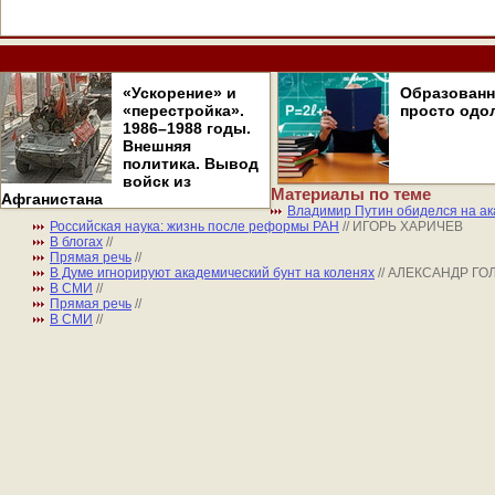
«Ускорение» и
Образован
«перестройка».
просто одо
1986–1988 годы.
Внешняя
политика. Вывод
войск из
Материалы по теме
Афганистана
Владимир Путин обиделся на ак
Российская наука: жизнь после реформы РАН
// ИГОРЬ ХАРИЧЕВ
В блогах
//
Прямая речь
//
В Думе игнорируют академический бунт на коленях
// АЛЕКСАНДР ГО
В СМИ
//
Прямая речь
//
В СМИ
//