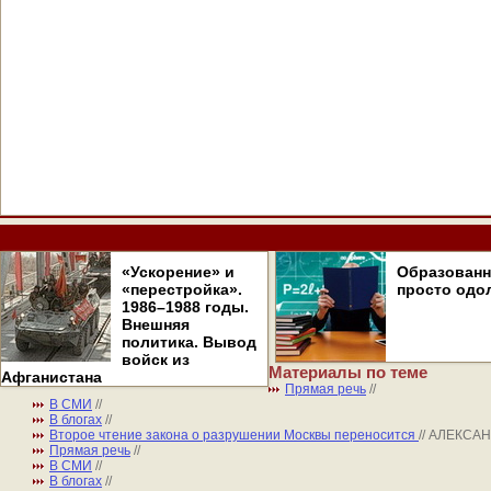
«Ускорение» и
Образован
«перестройка».
просто одо
1986–1988 годы.
Внешняя
политика. Вывод
войск из
Материалы по теме
Афганистана
Прямая речь
//
В СМИ
//
В блогах
//
Второе чтение закона о разрушении Москвы переносится
// АЛЕКСА
Прямая речь
//
В СМИ
//
В блогах
//